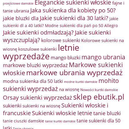
Eleganckie sukienki włoskie
fajne i
przejściowe damskie
Jaka sukienka dla kobiety po 50?
tanie ubrania
Jakie sukienki dla 30 latki?
jakie bluzki dla
jakie
sukienki dl a 40 latki? Modne sukienki dla pań po 50 Allegro
Jakie sukienki odmładzają?
Jakie sukienki
wyszczuplają?
kolorowe sukienki
Kolorowe sukienki na
letnie
wiosnę
koszulowe sukienki
wyprzedaże
mango ubrania
mango bluzki
Markowe sukienki
markowe bluzki wyprzedaż
markowe ubrania wyprzedaż
włoskie
mohito
modna sukienka dla 50 latki
modne kurtki damskie
sukienki wyprzedaż
na wiosnę
Nowości kurtki damskie
sklep ebutik.pl
Orsay sukienki wyprzedaż
Sukienki włoskie i
sukienki
sukienki na wiosnę
francuskie
Sukienki włoskie letnie
tanie bluzki
tanie sukienki dla 50
tanie ciuszki damskie
tanie kurtki damskie
latki
Tanie ubrania