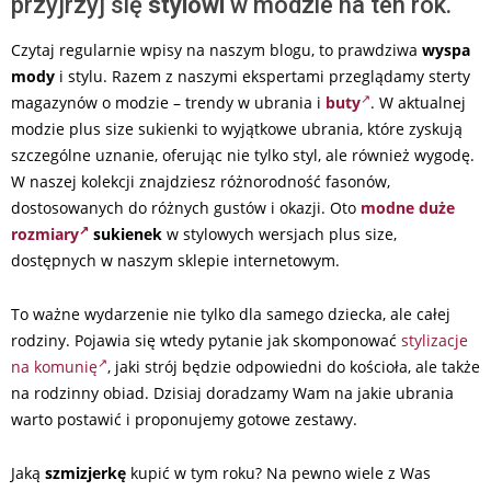
przyjrzyj się
stylowi
w modzie na ten rok.
Czytaj regularnie wpisy na naszym blogu, to prawdziwa
wyspa
mody
i stylu. Razem z naszymi ekspertami przeglądamy sterty
magazynów o modzie – trendy w ubrania i
buty
. W aktualnej
modzie plus size sukienki to wyjątkowe ubrania, które zyskują
szczególne uznanie, oferując nie tylko styl, ale również wygodę.
W naszej kolekcji znajdziesz różnorodność fasonów,
dostosowanych do różnych gustów i okazji. Oto
modne duże
rozmiary
sukienek
w stylowych wersjach plus size,
dostępnych w naszym sklepie internetowym.
To ważne wydarzenie nie tylko dla samego dziecka, ale całej
rodziny. Pojawia się wtedy pytanie jak skomponować
stylizacje
na komunię
, jaki strój będzie odpowiedni do kościoła, ale także
na rodzinny obiad. Dzisiaj doradzamy Wam na jakie ubrania
warto postawić i proponujemy gotowe zestawy.
Jaką
szmizjerkę
kupić w tym roku? Na pewno wiele z Was