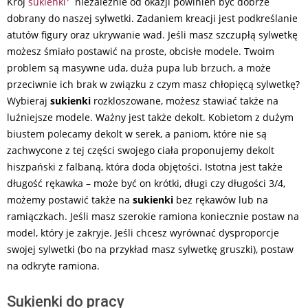
Krój
sukienki
niezależnie od okazji powinien być dobrze
dobrany do naszej sylwetki. Zadaniem kreacji jest podkreślanie
atutów figury oraz ukrywanie wad. Jeśli masz szczupłą sylwetkę
możesz śmiało postawić na proste, obcisłe modele. Twoim
problem są masywne uda, duża pupa lub brzuch, a może
przeciwnie ich brak w związku z czym masz chłopięcą sylwetkę?
Wybieraj
sukienki
rozkloszowane, możesz stawiać także na
luźniejsze modele. Ważny jest także dekolt. Kobietom z dużym
biustem polecamy dekolt w serek, a paniom, które nie są
zachwycone z tej części swojego ciała proponujemy dekolt
hiszpański z falbaną, która doda objętości. Istotna jest także
długość rękawka – może być on krótki, długi czy długości 3/4,
możemy postawić także na
sukienki
bez rękawów lub na
ramiączkach. Jeśli masz szerokie ramiona koniecznie postaw na
model, który je zakryje. Jeśli chcesz wyrównać dysproporcje
swojej sylwetki (bo na przykład masz sylwetkę gruszki), postaw
na odkryte ramiona.
Sukienki do pracy