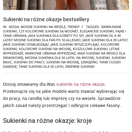
Sukienki na różne okazje bestsellery
IN:
MODA
,
MODNE SUKIENKI NA WESELE
,
TRENDY
TAGGED:
BAWEŁNIANE
SUKIENKI
,
CZY KOLOROWE SUKIENKI SĄ MODNE?
,
ELEGANCKIE SUKIENKI
,
FAJNE I
TANIE UBRANIA
,
JAKA SUKIENKA DLA KOBIETY PO 50?
,
JAKIE SUKIENKI DL A 40
LATKI? MODNE SUKIENKI DLA PAŃ PO 50 ALLEGRO
,
JAKIE SUKIENKI DLA 30 LATKI?
,
JAKIE SUKIENKI ODMŁADZAJĄ?
,
JAKIE SUKIENKI WYSZCZUPLAJĄ?
,
KOLOROWE
SUKIENKI
,
KOLOROWE SUKIENKI NA WIOSNĘ
,
KOSZULOWE SUKIENKI
,
LETNIE
WYPRZEDAŻE
,
MARKOWE UBRANIA WYPRZEDAŻ
,
MAXI SUKIENKI NA WESELE DLA
ŚWIADKOWEJ
,
MODNA SUKIENKA DLA 50 LATKI
,
NA WIOSNĘ
,
SUKIENKI
,
SUKIENKI
BASIC
,
SUKIENKI DO PRACY
,
SUKIENKI NA WIOSNĘ
,
SZMIZJERKI
,
TANIE CIUSZKI
DAMSKIE
,
TANIE SUKIENKI DLA 50 LATKI
,
ZWIEWNE SUKIENKI
Dzisiaj omawiamy dla Was
sukienki na różne okazje
.
Przekonajcie się na jakie modele warto stawiać wybierając się
do pracy, na randkę lub imprezę czy na wesele. Sprawdźcie
jakich zasad należy przestrzegać i odkryjcie ciekawe fasony.
Sukienki na różne okazje: kroje