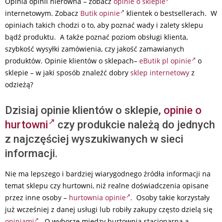
Opinia opinii nierówna – zobacz
opinie o sklepie
internetowym. Zobacz
Butik opinie
klientek o bestsellerach. W
opiniach takich chodzi o to, aby poznać wady i zalety sklepu
bądź produktu. A także poznać poziom obsługi klienta,
szybkość wysyłki zamówienia, czy jakość zamawianych
produktów. Opinie klientów o sklepach–
eButik pl opinie
o
sklepie – w jaki sposób znaleźć dobry
sklep internetowy
z
odzieżą?
Dzisiaj opinie klientów o sklepie,
opinie o
hurtowni
czy produkcie należą do jednych
z najczęściej wyszukiwanych w sieci
informacji.
Nie ma lepszego i bardziej wiarygodnego źródła informacji na
temat sklepu czy hurtowni, niż realne doświadczenia opisane
przez inne osoby –
hurtownia opinie
. Osoby takie korzystały
już wcześniej z danej usługi lub robiły zakupy często dzielą się
opiniami
. O wyborze między hurtownią stacjonarną a