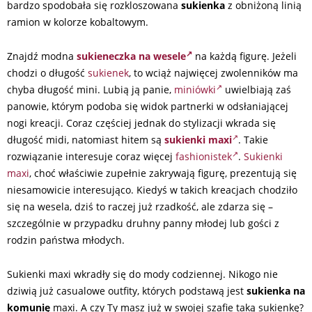
bardzo spodobała się rozkloszowana
sukienka
z obniżoną linią
ramion w kolorze kobaltowym.
Znajdź modna
sukieneczka na wesele
na każdą figurę. Jeżeli
chodzi o długość
sukienek
, to wciąż najwięcej zwolenników ma
chyba długość mini. Lubią ją panie,
miniówki
uwielbiają zaś
panowie, którym podoba się widok partnerki w odsłaniającej
nogi kreacji. Coraz częściej jednak do stylizacji wkrada się
długość midi, natomiast hitem są
sukienki maxi
. Takie
rozwiązanie interesuje coraz więcej
fashionistek
.
Sukienki
maxi
, choć właściwie zupełnie zakrywają figurę, prezentują się
niesamowicie interesująco. Kiedyś w takich kreacjach chodziło
się na wesela, dziś to raczej już rzadkość, ale zdarza się –
szczególnie w przypadku druhny panny młodej lub gości z
rodzin państwa młodych.
Sukienki maxi wkradły się do mody codziennej. Nikogo nie
dziwią już casualowe outfity, których podstawą jest
sukienka na
komunię
maxi. A czy Ty masz już w swojej szafie taką sukienkę?