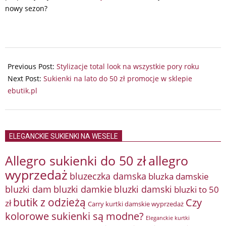
nowy sezon?
2024-
05-
Previous Post:
Stylizacje total look na wszystkie pory roku
07
Next Post:
Sukienki na lato do 50 zł promocje w sklepie
ebutik.pl
ELEGANCKIE SUKIENKI NA WESELE
Allegro sukienki do 50 zł
allegro
wyprzedaż
bluzeczka damska
bluzka damskie
bluzki damkie
bluzki dam
bluzki damski
bluzki to 50
butik z odzieżą
Czy
zł
Carry kurtki damskie wyprzedaż
kolorowe sukienki są modne?
Eleganckie kurtki