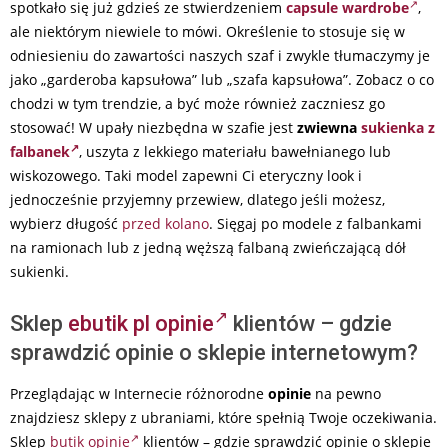
spotkało się już gdzieś ze stwierdzeniem
capsule wardrobe
,
ale niektórym niewiele to mówi. Określenie to stosuje się w
odniesieniu do zawartości naszych szaf i zwykle tłumaczymy je
jako „garderoba kapsułowa” lub „szafa kapsułowa”. Zobacz o co
chodzi w tym trendzie, a być może również zaczniesz go
stosować! W upały niezbędna w szafie jest
zwiewna
sukienka z
falbanek
, uszyta z lekkiego materiału bawełnianego lub
wiskozowego. Taki model zapewni Ci eteryczny look i
jednocześnie przyjemny przewiew, dlatego jeśli możesz,
wybierz długość
przed kolano
. Sięgaj po modele z falbankami
na ramionach lub z jedną węższą falbaną zwieńczającą dół
sukienki.
Sklep
ebutik pl opinie
klientów – gdzie
sprawdzić opinie o sklepie internetowym?
Przeglądając w Internecie różnorodne
opinie
na pewno
znajdziesz sklepy z ubraniami, które spełnią Twoje oczekiwania.
Sklep
butik opinie
klientów – gdzie sprawdzić opinie o sklepie