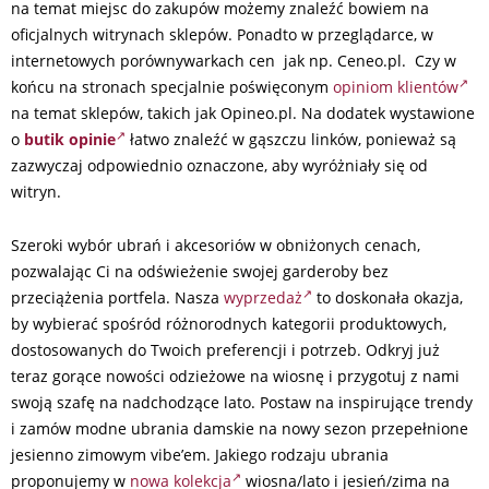
na temat miejsc do zakupów możemy znaleźć bowiem na
oficjalnych witrynach sklepów. Ponadto w przeglądarce, w
internetowych porównywarkach cen jak np. Ceneo.pl. Czy w
końcu na stronach specjalnie poświęconym
opiniom klientów
na temat sklepów, takich jak Opineo.pl. Na dodatek wystawione
o
butik opinie
łatwo znaleźć w gąszczu linków, ponieważ są
zazwyczaj odpowiednio oznaczone, aby wyróżniały się od
witryn.
Szeroki wybór ubrań i akcesoriów w obniżonych cenach,
pozwalając Ci na odświeżenie swojej garderoby bez
przeciążenia portfela. Nasza
wyprzedaż
to doskonała okazja,
by wybierać spośród różnorodnych kategorii produktowych,
dostosowanych do Twoich preferencji i potrzeb. Odkryj już
teraz gorące nowości odzieżowe na wiosnę i przygotuj z nami
swoją szafę na nadchodzące lato. Postaw na inspirujące trendy
i zamów modne ubrania damskie na nowy sezon przepełnione
jesienno zimowym vibe’em. Jakiego rodzaju ubrania
proponujemy w
nowa kolekcja
wiosna/lato i jesień/zima na