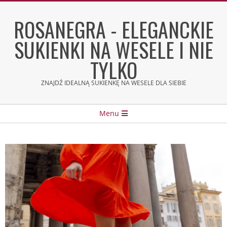
Skip
to
ROSANEGRA - ELEGANCKIE
content
SUKIENKI NA WESELE I NIE
TYLKO
ZNAJDŹ IDEALNĄ SUKIENKĘ NA WESELE DLA SIEBIE
Secondary
Menu
Navigation
Menu