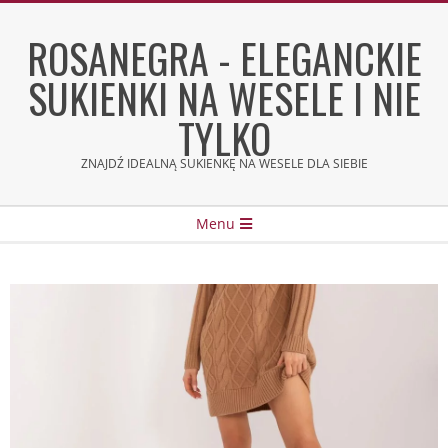
Skip
to
ROSANEGRA - ELEGANCKIE
content
SUKIENKI NA WESELE I NIE
TYLKO
ZNAJDŹ IDEALNĄ SUKIENKĘ NA WESELE DLA SIEBIE
Secondary
Menu
Navigation
Menu