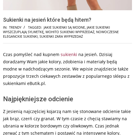
Sukienki na jesień które będą hitem?
IN:
TRENDY
TAGGED:
JAKIE SUKIENKI SĄ MODNE
,
JAKIE SUKIENKI
WYSZCZUPLAJĄ SYLWETKĘ
,
MOHITO SUKIENKI WYPRZEDAŻ
,
NOWOCZESNE
ELEGANCKIE SUKIENKI
,
SUKIENKI ZARA WYPRZEDAŻ
Czas pomyśleć nad kupnem
sukienki
na jesień. Dzisiaj
doradzamy Wam jakie kolory, zdobienia i materiały będą
modne w nadchodzącym sezonie. We wpisie znajdziecie także
propozycje trzech ciekawych zestawów z popularnego sklepu z
sukienkami eButik.pl.
Najpiękniejsze odcienie
Z jesienią najczęściej kojarzą nam się stonowane odcienie takie
jak brąz, czerń czy granat. W tym czasie z chęcią stawiamy na
ubrania w kolorze bordowym czy oliwkowym. Czas jednak
zerwać z tym schematem i postawić na intensywne kolory.