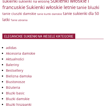
Sukienki włoskie i
sukienki
sukienki na wiosnę
francuskie
Sukienki włoskie letnie
tanie bluzki
tanie sukienki dla 50
tanie ciuszki damskie
tanie kurtki damskie
latki
Tanie ubrania
ELEGANCKIE SUKIENKI NA WESELE KATEGORIE
adidas
Akcesoria damskie
Aktualności
Baleriny
Bestsellery
Bielizna damska
Biustonosze
Biżuteria
Bluzki basic
Bluzki damskie
Bluzki hiszpanki