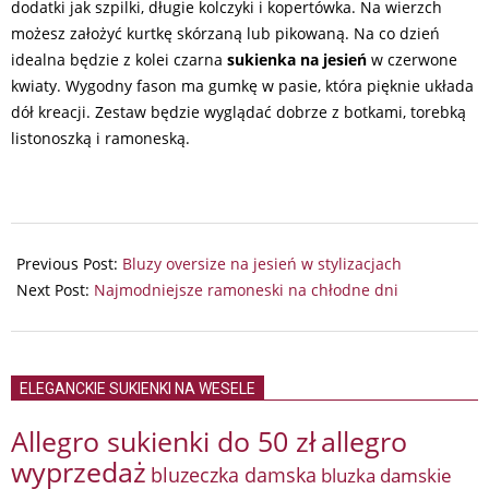
dodatki jak szpilki, długie kolczyki i kopertówka. Na wierzch
możesz założyć kurtkę skórzaną lub pikowaną. Na co dzień
idealna będzie z kolei czarna
sukienka na jesień
w czerwone
kwiaty. Wygodny fason ma gumkę w pasie, która pięknie układa
dół kreacji. Zestaw będzie wyglądać dobrze z botkami, torebką
listonoszką i ramoneską.
2024-
05-
Previous Post:
Bluzy oversize na jesień w stylizacjach
23
Next Post:
Najmodniejsze ramoneski na chłodne dni
ELEGANCKIE SUKIENKI NA WESELE
Allegro sukienki do 50 zł
allegro
wyprzedaż
bluzeczka damska
bluzka damskie