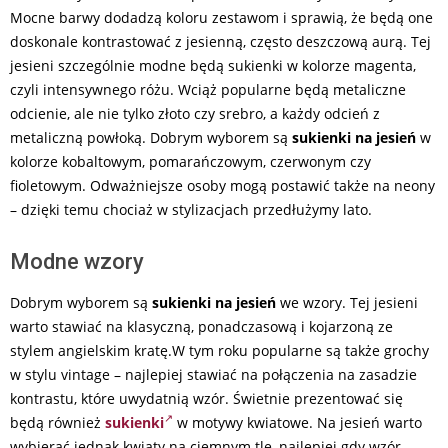
Mocne barwy dodadzą koloru zestawom i sprawią, że będą one
doskonale kontrastować z jesienną, często deszczową aurą. Tej
jesieni szczególnie modne będą sukienki w kolorze magenta,
czyli intensywnego różu. Wciąż popularne będą metaliczne
odcienie, ale nie tylko złoto czy srebro, a każdy odcień z
metaliczną powłoką. Dobrym wyborem są
sukienki na jesień
w
kolorze kobaltowym, pomarańczowym, czerwonym czy
fioletowym. Odważniejsze osoby mogą postawić także na neony
– dzięki temu chociaż w stylizacjach przedłużymy lato.
Modne wzory
Dobrym wyborem są
sukienki na jesień
we wzory. Tej jesieni
warto stawiać na klasyczną, ponadczasową i kojarzoną ze
stylem angielskim kratę.W tym roku popularne są także grochy
w stylu vintage – najlepiej stawiać na połączenia na zasadzie
kontrastu, które uwydatnią wzór. Świetnie prezentować się
będą również
sukienki
w motywy kwiatowe. Na jesień warto
wybierać jednak kwiaty na ciemnym tle, najlepiej gdy wzór