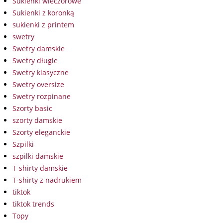
Sukienki wieczorowe
Sukienki z koronką
sukienki z printem
swetry
Swetry damskie
Swetry długie
Swetry klasyczne
Swetry oversize
Swetry rozpinane
Szorty basic
szorty damskie
Szorty eleganckie
Szpilki
szpilki damskie
T-shirty damskie
T-shirty z nadrukiem
tiktok
tiktok trends
Topy