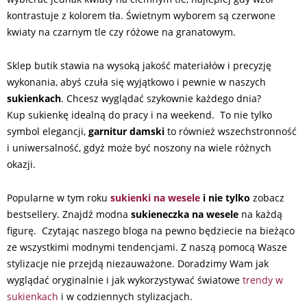
kontrastuje z kolorem tła. Świetnym wyborem są czerwone
kwiaty na czarnym tle czy różowe na granatowym.
Sklep butik stawia na wysoką jakość materiałów i precyzję
wykonania, abyś czuła się wyjątkowo i pewnie w naszych
sukienkach
. Chcesz wyglądać szykownie każdego dnia?
Kup sukienkę idealną do pracy i na weekend. To nie tylko
symbol elegancji,
garnitur d
a
mski
to również wszechstronność
i uniwersalność, gdyż może być noszony na wiele różnych
okazji.
Popularne w tym roku
sukienki na wesele
i nie tylko
zobacz
bestsellery. Znajdź modna
sukieneczka na wesele
na każdą
figurę. Czytając naszego bloga na pewno będziecie na bieżąco
ze wszystkimi modnymi tendencjami. Z naszą pomocą Wasze
stylizacje nie przejdą niezauważone. Doradzimy Wam jak
wyglądać oryginalnie i jak wykorzystywać światowe
trendy w
sukienkach
i w codziennych stylizacjach.