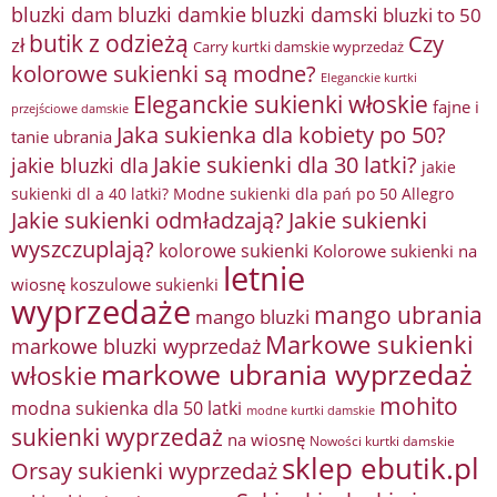
bluzki damkie
bluzki dam
bluzki damski
bluzki to 50
butik z odzieżą
Czy
zł
Carry kurtki damskie wyprzedaż
kolorowe sukienki są modne?
Eleganckie kurtki
Eleganckie sukienki włoskie
fajne i
przejściowe damskie
Jaka sukienka dla kobiety po 50?
tanie ubrania
Jakie sukienki dla 30 latki?
jakie bluzki dla
jakie
sukienki dl a 40 latki? Modne sukienki dla pań po 50 Allegro
Jakie sukienki odmładzają?
Jakie sukienki
wyszczuplają?
kolorowe sukienki
Kolorowe sukienki na
letnie
wiosnę
koszulowe sukienki
wyprzedaże
mango ubrania
mango bluzki
Markowe sukienki
markowe bluzki wyprzedaż
markowe ubrania wyprzedaż
włoskie
mohito
modna sukienka dla 50 latki
modne kurtki damskie
sukienki wyprzedaż
na wiosnę
Nowości kurtki damskie
sklep ebutik.pl
Orsay sukienki wyprzedaż