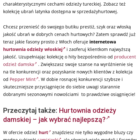
charakterystycznymi cechami odzieży tureckiej. Zobacz też
kolekcję ubrań latynka dostępna w sprzedażyhurtowej.
Chcesz przenieść do swojego butiku prestiż, szyk oraz włoską
jakość ubrań w dobrych cenach hurtowych? Zatem sprawdź już
teraz jakie fasony prosto z Włoch oferuje
internetowa
hurtownia odzieży włoskiej
i zaoferuj klientkom najwyższą
jakość. Uzupełniając kolekcję o hity bezpośrednio od
producent
odzież damska
. Zwiększasz swoje szanse na wyróżnienie się
na tle konkurencji oraz pozyskanie nowych klientów z kolekcja
od
Pepper Mint
. W dobie rosnącej konkurencji szybsze i
skuteczniejsze przyciągnięcie do siebie uwagi starannie
dobranymi sezonowymi nowościami to prawdziwe osiągnięcie!
Przeczytaj także:
Hurtownia odzieży
damskiej – jak wybrać najlepszą?
W ofercie odzież
hurt
znajdziesz nie tylko wygodne bluzy czy
modne sukienki
szmizjerki
, ale również wiele modeli i fasonów