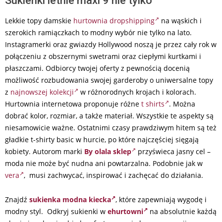
Sukienki letnie maxi 9 nie tylko
Lekkie topy damskie
hurtownia dropshipping
na wąskich i
szerokich ramiączkach to modny wybór nie tylko na lato.
Instagramerki oraz gwiazdy Hollywood noszą je przez cały rok w
połączeniu z obszernymi swetrami oraz ciepłymi kurtkami i
płaszczami. Odbiorcy twojej oferty z pewnością docenią
możliwość rozbudowania swojej garderoby o uniwersalne topy
z
najnowszej kolekcji
w różnorodnych krojach i kolorach.
Hurtownia internetowa proponuje różne
t shirts
. Można
dobrać kolor, rozmiar, a także materiał. Wszystkie te aspekty są
niesamowicie ważne. Ostatnimi czasy prawdziwym hitem są też
gładkie t-shirty basic w hurcie, po które najczęściej sięgają
kobiety. Autorom marki
By olala sklep
przyświeca jasny cel –
moda nie może być nudna ani powtarzalna. Podobnie jak w
vera
, musi zachwycać, inspirować i zachęcać do działania.
Znajdź
sukienka modna kiecka
, które zapewniają wygodę i
modny styl. Odkryj sukienki w
ehurtowni
na absolutnie każdą