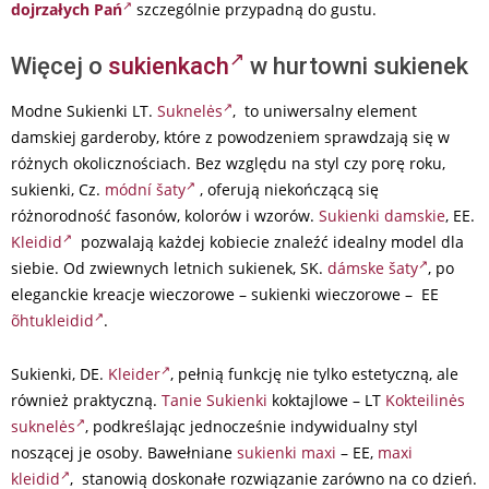
dojrzałych Pań
szczególnie przypadną do gustu.
Więcej o
sukienkach
w hurtowni sukienek
Modne Sukienki LT.
Suknelės
, to uniwersalny element
damskiej garderoby, które z powodzeniem sprawdzają się w
różnych okolicznościach. Bez względu na styl czy porę roku,
sukienki, Cz.
módní šaty
, oferują niekończącą się
różnorodność fasonów, kolorów i wzorów.
Sukienki damskie
, EE.
Kleidid
pozwalają każdej kobiecie znaleźć idealny model dla
siebie. Od zwiewnych letnich sukienek, SK.
dámske šaty
, po
eleganckie kreacje wieczorowe – sukienki wieczorowe – EE
õhtukleidid
.
Sukienki, DE.
Kleider
, pełnią funkcję nie tylko estetyczną, ale
również praktyczną.
Tanie Sukienki
koktajlowe – LT
Kokteilinės
suknelės
, podkreślając jednocześnie indywidualny styl
noszącej je osoby. Bawełniane
sukienki maxi
– EE,
maxi
kleidid
, stanowią doskonałe rozwiązanie zarówno na co dzień.