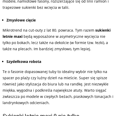
modele, namiotowe fasony, rozszerzające się od linii ramion i
trapezowe sukienki bez wcięcia w talii.
Zmysłowe cięcie
Mikrotrend na cut-outy z lat 80. powraca. Tym razem
sukienki
letnie maxi
będą wyposażone w asymetryczne wycięcia nie
tylko po bokach, lecz także na dekolcie (w formie tzw. łezki), a
także na plecach. Im bardziej zmysłowo, tym lepiej.
Szydełkowa robota
Te o fasonie dopasowanej tuby to idealny wybór nie tylko na
spacer po plaży czy luźny dzień na mieście. Super się spisze
również jako stylizacja do biura lub na randkę. Jest niezwykle
miękka, wygodna i podkreśla największe atuty. Warto sięgać
zwłaszcza po modele w ciepłych beżach, piaskowych tonacjach i
landrynkowych odcieniach.