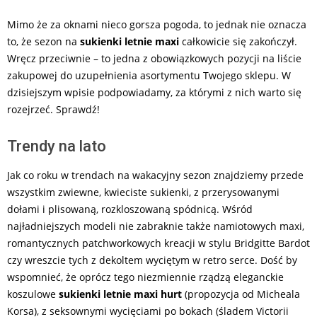
Mimo że za oknami nieco gorsza pogoda, to jednak nie oznacza
to, że sezon na
sukienki letnie maxi
całkowicie się zakończył.
Wręcz przeciwnie – to jedna z obowiązkowych pozycji na liście
zakupowej do uzupełnienia asortymentu Twojego sklepu. W
dzisiejszym wpisie podpowiadamy, za którymi z nich warto się
rozejrzeć. Sprawdź!
Trendy na lato
Jak co roku w trendach na wakacyjny sezon znajdziemy przede
wszystkim zwiewne, kwieciste sukienki, z przerysowanymi
dołami i plisowaną, rozkloszowaną spódnicą. Wśród
najładniejszych modeli nie zabraknie także namiotowych maxi,
romantycznych patchworkowych kreacji w stylu Bridgitte Bardot
czy wreszcie tych z dekoltem wyciętym w retro serce. Dość by
wspomnieć, że oprócz tego niezmiennie rządzą eleganckie
koszulowe
sukienki letnie maxi hurt
(propozycja od Micheala
Korsa), z seksownymi wycięciami po bokach (śladem Victorii