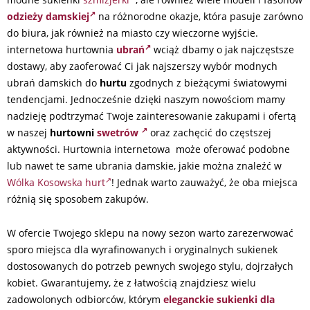
odzieży damskiej
na różnorodne okazje, która pasuje zarówno
do biura, jak również na miasto czy wieczorne wyjście.
internetowa hurtownia
ubrań
wciąż dbamy o jak najczęstsze
dostawy, aby zaoferować Ci jak najszerszy wybór modnych
ubrań damskich do
hurtu
zgodnych z bieżącymi światowymi
tendencjami. Jednocześnie dzięki naszym nowościom mamy
nadzieję podtrzymać Twoje zainteresowanie zakupami i ofertą
w naszej
hurtowni
swetrów
oraz zachęcić do częstszej
aktywności. Hurtownia internetowa może oferować podobne
lub nawet te same ubrania damskie, jakie można znaleźć w
Wólka Kosowska hurt
! Jednak warto zauważyć, że oba miejsca
różnią się sposobem zakupów.
W ofercie Twojego sklepu na nowy sezon warto zarezerwować
sporo miejsca dla wyrafinowanych i oryginalnych sukienek
dostosowanych do potrzeb pewnych swojego stylu, dojrzałych
kobiet. Gwarantujemy, że z łatwością znajdziesz wielu
zadowolonych odbiorców, którym
eleganckie sukienki dla