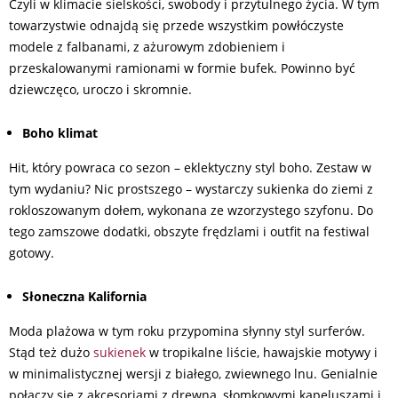
Czyli w klimacie sielskości, swobody i przytulnego życia. W tym
towarzystwie odnajdą się przede wszystkim powłóczyste
modele z falbanami, z ażurowym zdobieniem i
przeskalowanymi ramionami w formie bufek. Powinno być
dziewczęco, uroczo i skromnie.
Boho klimat
Hit, który powraca co sezon – eklektyczny styl boho. Zestaw w
tym wydaniu? Nic prostszego – wystarczy sukienka do ziemi z
rokloszowanym dołem, wykonana ze wzorzystego szyfonu. Do
tego zamszowe dodatki, obszyte frędzlami i outfit na festiwal
gotowy.
Słoneczna Kalifornia
Moda plażowa w tym roku przypomina słynny styl surferów.
Stąd też dużo
sukienek
w tropikalne liście, hawajskie motywy i
w minimalistycznej wersji z białego, zwiewnego lnu. Genialnie
połączy się z akcesoriami z drewna, słomkowymi kapeluszami i