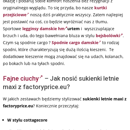
okazję i podaruj sobie komfort noszenia bez rezygnacji z
oryginalnego wyglądu. To się przyda, bo nasze
kurtki
przejściowe
noszą dziś praktycznie wszyscy. Zatem najlepiej
jest postawić na coś, co będzie wyróżniać nas z tłumu.
Sportowe
legginsy damskie hm
urtem
i wyszczuplające
brzuch i uda, do tego bawełniana bluza w stylu
bejsbolówki
.
Czym są spodnie cargo ?
Spodnie cargo damskie
to rodzaj
spodni, które charakteryzują się dużą ilością kieszeni. Te
dodatkowe kieszenie mogą znajdować się na udach, kolanach,
po bokach lub na tyłach spodni.
Fajne ciuchy
– Jak nosić sukienki letnie
maxi z factoryprice.eu?
W jakich zestawach będziemy stylizować
sukienki letnie maxi z
factoryprice.eu
? Koniecznie przeczytaj:
W stylu cottagecore