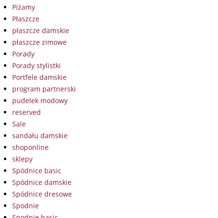
Piżamy
Płaszcze
płaszcze damskie
płaszcze zimowe
Porady
Porady stylistki
Portfele damskie
program partnerski
pudelek modowy
reserved
Sale
sandału damskie
shoponline
sklepy
Spódnice basic
Spódnice damskie
Spódnice dresowe
Spodnie
Spodnie basic