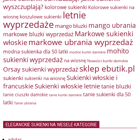
wyszczuplają?
kolorowe sukienki
Kolorowe sukienki na
letnie
wiosnę
koszulowe sukienki
wyprzedaże
mango ubrania
mango bluzki
Markowe sukienki
markowe bluzki wyprzedaż
markowe ubrania wyprzedaż
włoskie
mohito
modna sukienka dla 50 latki
modne kurtki damskie
sukienki wyprzedaż
na wiosnę
Nowości kurtki damskie
sklep ebutik.pl
Orsay sukienki wyprzedaż
Sukienki włoskie i
sukienki
sukienki na wiosnę
francuskie
Sukienki włoskie letnie
tanie bluzki
tanie sukienki dla 50
tanie ciuszki damskie
tanie kurtki damskie
latki
Tanie ubrania
ELEGANCKIE SUKIENKI NA WESELE KATEGORIE
adidas