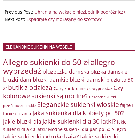
2024-
05-
Previous Post:
Ubrania na wakacje niezbędnik podróżniczki
11
Next Post:
Espadryle czy mokasyny do szortów?
ELEGANCKIE SUKIENKI NA WESELE
Allegro sukienki do 50 zł
allegro
wyprzedaż
bluzeczka damska
bluzka damskie
bluzki damkie
bluzki dam
bluzki damski
bluzki to 50
butik z odzieżą
Czy
zł
Carry kurtki damskie wyprzedaż
kolorowe sukienki są modne?
Eleganckie kurtki
Eleganckie sukienki włoskie
fajne i
przejściowe damskie
Jaka sukienka dla kobiety po 50?
tanie ubrania
Jakie sukienki dla 30 latki?
jakie bluzki dla
jakie
sukienki dl a 40 latki? Modne sukienki dla pań po 50 Allegro
Jakie sukienki odmładzają?
Jakie sukienki