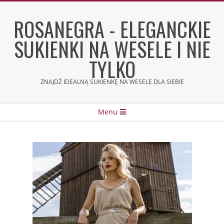
Skip
to
ROSANEGRA - ELEGANCKIE
content
SUKIENKI NA WESELE I NIE
TYLKO
ZNAJDŹ IDEALNĄ SUKIENKĘ NA WESELE DLA SIEBIE
Secondary
Menu
Navigation
Menu