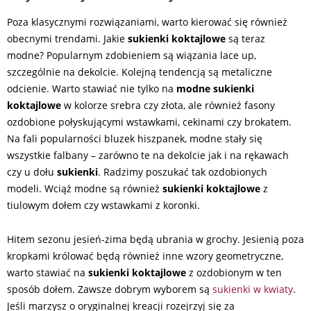
Poza klasycznymi rozwiązaniami, warto kierować się również
obecnymi trendami. Jakie
sukienki koktajlowe
są teraz
modne? Popularnym zdobieniem są wiązania lace up,
szczególnie na dekolcie. Kolejną tendencją są metaliczne
odcienie. Warto stawiać nie tylko na
modne sukienki
koktajlowe
w kolorze srebra czy złota, ale również fasony
ozdobione połyskującymi wstawkami, cekinami czy brokatem.
Na fali popularności bluzek hiszpanek, modne stały się
wszystkie falbany – zarówno te na dekolcie jak i na rękawach
czy u dołu
sukienki
. Radzimy poszukać tak ozdobionych
modeli. Wciąż modne są również
sukienki koktajlowe
z
tiulowym dołem czy wstawkami z koronki.
Hitem sezonu jesień-zima będą ubrania w grochy. Jesienią poza
kropkami królować będą również inne wzory geometryczne,
warto stawiać na
sukienki koktajlowe
z ozdobionym w ten
sposób dołem. Zawsze dobrym wyborem są
sukienki w kwiaty
.
Jeśli marzysz o oryginalnej kreacji rozejrzyj się za