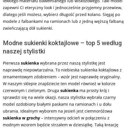
lekkiego materiału bawełnianego lub wiskozowego. Taki model
zapewni Ci eteryczny look i jednocześnie przyjemny przewiew,
dlatego jeśli możesz, wybierz długość przed kolano. Sięgaj po
modele z falbankami na ramionach lub z jedną węższą falbaną
zwieńczającą dół sukienki.
Modne sukienki koktajlowe – top 5 według
naszej stylistki
Pierwsza
sukienka
wybrana przez naszą stylistkę jest
naprawdę niepowtarzalna. To niebieska sukienka koktajlowa z
ornamentowym zdobieniem – wzór jest naprawdę oryginalny.
W naszym sklepie znajdziecie ten model również w kolorze
czerwonym i zielonym. Druga
sukienka
ma prosty krój i
sprawdzi się na wiele okazji, nasza stylistka wybrała czarny
model ozdobiony białymi paskami na ramionach i u dołu
ubrania. Idealnym wyborem na jesień jest ciemnoróżowa
sukienka w grochy
– intensywny odcień w połączeniu z
modnym wzorem będzie strzałem w dziesiątkę. Taką kreację