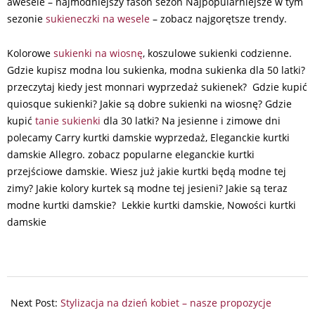
awesele – najmodniejszy fason sezon Najpopularniejsze w tym
sezonie
sukieneczki na wesele
– zobacz najgorętsze trendy.
Kolorowe
sukienki na wiosnę
, koszulowe sukienki codzienne.
Gdzie kupisz modna lou sukienka, modna sukienka dla 50 latki?
przeczytaj kiedy jest monnari wyprzedaż sukienek? Gdzie kupić
quiosque sukienki? Jakie są dobre sukienki na wiosnę? Gdzie
kupić
tanie sukienki
dla 30 latki? Na jesienne i zimowe dni
polecamy Carry kurtki damskie wyprzedaż, Eleganckie kurtki
damskie Allegro. zobacz popularne eleganckie kurtki
przejściowe damskie. Wiesz już jakie kurtki będą modne tej
zimy? Jakie kolory kurtek są modne tej jesieni? Jakie są teraz
modne kurtki damskie? Lekkie kurtki damskie, Nowości kurtki
damskie
2017-
09-
Next Post:
Stylizacja na dzień kobiet – nasze propozycje