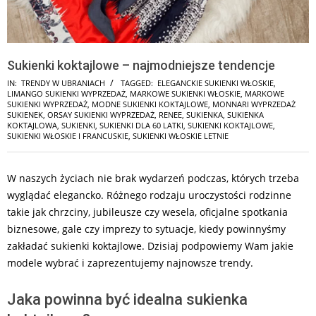
Sukienki koktajlowe – najmodniejsze tendencje
IN:
TRENDY W UBRANIACH
TAGGED:
ELEGANCKIE SUKIENKI WŁOSKIE
,
LIMANGO SUKIENKI WYPRZEDAŻ
,
MARKOWE SUKIENKI WŁOSKIE
,
MARKOWE
SUKIENKI WYPRZEDAŻ
,
MODNE SUKIENKI KOKTAJLOWE
,
MONNARI WYPRZEDAŻ
SUKIENEK
,
ORSAY SUKIENKI WYPRZEDAŻ
,
RENEE
,
SUKIENKA
,
SUKIENKA
KOKTAJLOWA
,
SUKIENKI
,
SUKIENKI DLA 60 LATKI
,
SUKIENKI KOKTAJLOWE
,
SUKIENKI WŁOSKIE I FRANCUSKIE
,
SUKIENKI WŁOSKIE LETNIE
W naszych życiach nie brak wydarzeń podczas, których trzeba
wyglądać elegancko. Różnego rodzaju uroczystości rodzinne
takie jak chrzciny, jubileusze czy wesela, oficjalne spotkania
biznesowe, gale czy imprezy to sytuacje, kiedy powinnyśmy
zakładać sukienki koktajlowe. Dzisiaj podpowiemy Wam jakie
modele wybrać i zaprezentujemy najnowsze trendy.
Jaka powinna być idealna sukienka