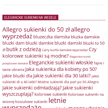
13
ELEGANCKIE SUKIENKI NA WESELE
Allegro sukienki do 50 zł
allegro
wyprzedaż
bluzeczka damska
bluzka damskie
bluzki damkie
bluzki dam
bluzki damski
bluzki to 50
butik z odzieżą
Czy
zł
Carry kurtki damskie wyprzedaż
kolorowe sukienki są modne?
Eleganckie kurtki
Eleganckie sukienki włoskie
fajne i
przejściowe damskie
Jaka sukienka dla kobiety po 50?
tanie ubrania
Jakie sukienki dla 30 latki?
jakie bluzki dla
jakie
sukienki dl a 40 latki? Modne sukienki dla pań po 50 Allegro
Jakie sukienki odmładzają?
Jakie sukienki
wyszczuplają?
kolorowe sukienki
Kolorowe sukienki na
letnie
wiosnę
koszulowe sukienki
wyprzedaże