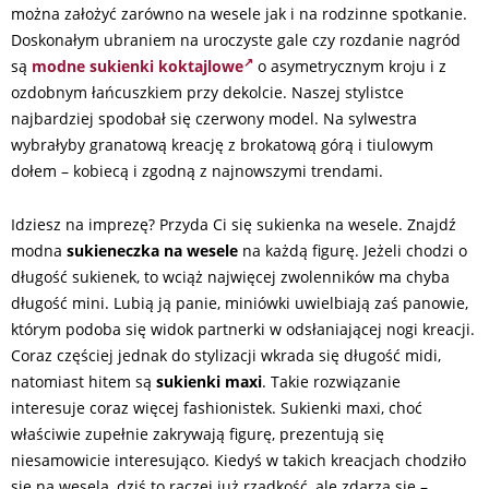
można założyć zarówno na wesele jak i na rodzinne spotkanie.
Doskonałym ubraniem na uroczyste gale czy rozdanie nagród
są
modne sukienki koktajlowe
o asymetrycznym kroju i z
ozdobnym łańcuszkiem przy dekolcie. Naszej stylistce
najbardziej spodobał się czerwony model. Na sylwestra
wybrałyby granatową kreację z brokatową górą i tiulowym
dołem – kobiecą i zgodną z najnowszymi trendami.
Idziesz na imprezę? Przyda Ci się sukienka na wesele. Znajdź
modna
sukieneczka na wesele
na każdą figurę. Jeżeli chodzi o
długość sukienek, to wciąż najwięcej zwolenników ma chyba
długość mini. Lubią ją panie, miniówki uwielbiają zaś panowie,
którym podoba się widok partnerki w odsłaniającej nogi kreacji.
Coraz częściej jednak do stylizacji wkrada się długość midi,
natomiast hitem są
sukienki maxi
. Takie rozwiązanie
interesuje coraz więcej fashionistek. Sukienki maxi, choć
właściwie zupełnie zakrywają figurę, prezentują się
niesamowicie interesująco. Kiedyś w takich kreacjach chodziło
się na wesela, dziś to raczej już rzadkość, ale zdarza się –