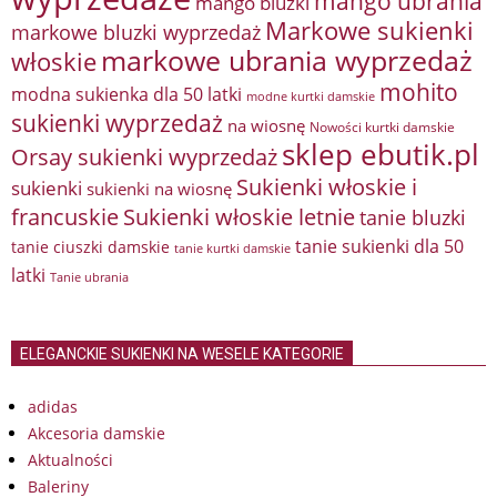
mango ubrania
mango bluzki
Markowe sukienki
markowe bluzki wyprzedaż
markowe ubrania wyprzedaż
włoskie
mohito
modna sukienka dla 50 latki
modne kurtki damskie
sukienki wyprzedaż
na wiosnę
Nowości kurtki damskie
sklep ebutik.pl
Orsay sukienki wyprzedaż
Sukienki włoskie i
sukienki
sukienki na wiosnę
francuskie
Sukienki włoskie letnie
tanie bluzki
tanie sukienki dla 50
tanie ciuszki damskie
tanie kurtki damskie
latki
Tanie ubrania
ELEGANCKIE SUKIENKI NA WESELE KATEGORIE
adidas
Akcesoria damskie
Aktualności
Baleriny