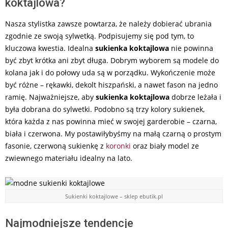
koktajlowa?
Nasza stylistka zawsze powtarza, że należy dobierać ubrania
zgodnie ze swoją sylwetką. Podpisujemy się pod tym, to
kluczowa kwestia. Idealna
sukienka koktajlowa
nie powinna
być zbyt krótka ani zbyt długa. Dobrym wyborem są modele do
kolana jak i do połowy uda są w porządku. Wykończenie może
być różne – rękawki, dekolt hiszpański, a nawet fason na jedno
ramię. Najważniejsze, aby
sukienka koktajlowa
dobrze leżała i
była dobrana do sylwetki. Podobno są trzy kolory sukienek,
która każda z nas powinna mieć w swojej garderobie – czarna,
biała i czerwona. My postawiłybyśmy na małą czarną o prostym
fasonie, czerwoną sukienkę z
koronki
oraz biały model ze
zwiewnego materiału idealny na lato.
Sukienki koktajlowe – sklep ebutik.pl
Najmodniejsze tendencje