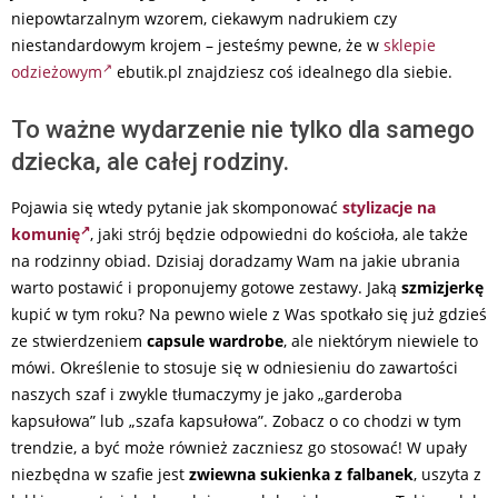
niepowtarzalnym wzorem, ciekawym nadrukiem czy
niestandardowym krojem – jesteśmy pewne, że w
sklepie
odzieżowym
ebutik.pl znajdziesz coś idealnego dla siebie.
To ważne wydarzenie nie tylko dla samego
dziecka, ale całej rodziny.
Pojawia się wtedy pytanie jak skomponować
stylizacje na
komunię
, jaki strój będzie odpowiedni do kościoła, ale także
na rodzinny obiad. Dzisiaj doradzamy Wam na jakie ubrania
warto postawić i proponujemy gotowe zestawy. Jaką
szmizjerkę
kupić w tym roku? Na pewno wiele z Was spotkało się już gdzieś
ze stwierdzeniem
capsule wardrobe
, ale niektórym niewiele to
mówi. Określenie to stosuje się w odniesieniu do zawartości
naszych szaf i zwykle tłumaczymy je jako „garderoba
kapsułowa” lub „szafa kapsułowa”. Zobacz o co chodzi w tym
trendzie, a być może również zaczniesz go stosować! W upały
niezbędna w szafie jest
zwiewna sukienka z falbanek
, uszyta z