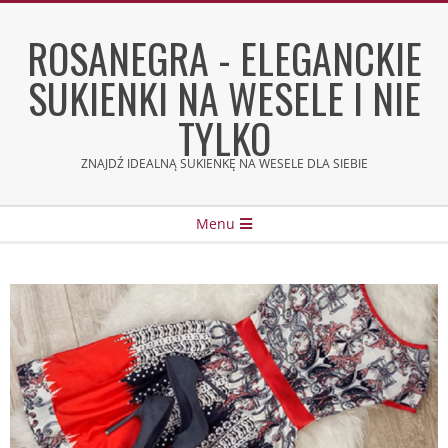
Skip
to
ROSANEGRA - ELEGANCKIE
content
SUKIENKI NA WESELE I NIE
TYLKO
ZNAJDŹ IDEALNĄ SUKIENKĘ NA WESELE DLA SIEBIE
Secondary
Menu
Navigation
Menu