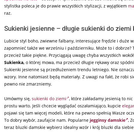
stylistka poleca je do prawie wszystkich stylizacji, z wyjątkiem
ma
raz.
Sukienki jesienne – długie sukienki do ziem
Lubicie styl boho, zwiewne falbany, interesujące frędzle i duże 
zapomnieć także we wrześniu i październiku. Może to i dobrze? T
przecież takie piękne. Przyciągają uwagę chyba wszystkich wokół
Sukienka,
o której mowa, ma przecież długie rękawy oraz spódnic
Sukienki jesienne są przedłużeniem trendu letniego. Nie oznacza
wzory. Inne natomiast będą materiały. Z uwagi na fakt, że robi si
pewno nie zmarzniemy.
Umówmy się,
sukienki do ziemi
, które zakładamy jesienią to ni
prostu warto. Jeśli chcecie wyglądać oszałamiająco, kupcie
elega
pojawi się tam więcej modeli, które na pewno spełnią Wasze ocz
To dobry wybór, zaufajcie nam. Popularne
jegginsy damskie
, 
teraz bluzki damskie wybierz idealny wzór i krój bluzki dla siebie