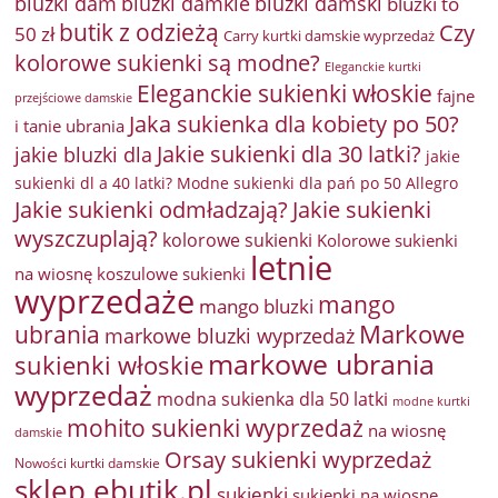
bluzki damkie
bluzki dam
bluzki damski
bluzki to
butik z odzieżą
Czy
50 zł
Carry kurtki damskie wyprzedaż
kolorowe sukienki są modne?
Eleganckie kurtki
Eleganckie sukienki włoskie
fajne
przejściowe damskie
Jaka sukienka dla kobiety po 50?
i tanie ubrania
Jakie sukienki dla 30 latki?
jakie bluzki dla
jakie
sukienki dl a 40 latki? Modne sukienki dla pań po 50 Allegro
Jakie sukienki odmładzają?
Jakie sukienki
wyszczuplają?
kolorowe sukienki
Kolorowe sukienki
letnie
na wiosnę
koszulowe sukienki
wyprzedaże
mango
mango bluzki
Markowe
ubrania
markowe bluzki wyprzedaż
markowe ubrania
sukienki włoskie
wyprzedaż
modna sukienka dla 50 latki
modne kurtki
mohito sukienki wyprzedaż
na wiosnę
damskie
Orsay sukienki wyprzedaż
Nowości kurtki damskie
sklep ebutik.pl
sukienki
sukienki na wiosnę