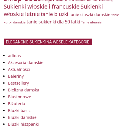
Sukienki włoskie i francuskie
Sukienki
włoskie letnie
tanie bluzki
tanie ciuszki damskie
tanie
tanie sukienki dla 50 latki
kurtki damskie
Tanie ubrania
ELEGANCKIE SUKIENKI NA WESELE KATEGORIE
adidas
Akcesoria damskie
Aktualności
Baleriny
Bestsellery
Bielizna damska
Biustonosze
Biżuteria
Bluzki basic
Bluzki damskie
Bluzki hiszpanki