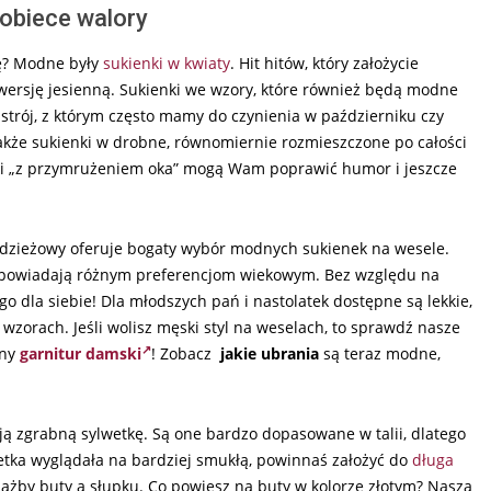
obiece walory
ię? Modne były
sukienki w kwiaty
. Hit hitów, który założycie
w wersję jesienną. Sukienki we wzory, które również będą modne
astrój, z którym często mamy do czynienia w październiku czy
także sukienki w drobne, równomiernie rozmieszczone po całości
enki „z przymrużeniem oka” mogą Wam poprawić humor i jeszcze
odzieżowy oferuje bogaty wybór modnych sukienek na wesele.
odpowiadają różnym preferencjom wiekowym. Bez względu na
go dla siebie! Dla młodszych pań i nastolatek dostępne są lekkie,
zorach. Jeśli wolisz męski styl na weselach, to sprawdź nasze
dny
garnitur damski
! Zobacz
jakie ubrania
są teraz modne,
ą zgrabną sylwetkę. Są one bardzo dopasowane w talii, dlatego
wetka wyglądała na bardziej smukłą, powinnaś założyć do
długa
żby buty a słupku. Co powiesz na buty w kolorze złotym? Nasza