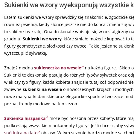
Sukienki we wzory wyeksponują wszystkie k
Latem sukienki we wzory sprawdziły się znakomicie, zgodzicie s
również jesienią, kiedy słońce jeszcze nie do końca zmieni się 
to sukienki w kratę. Ona doskonale wpisuje się w nostalgiczny n
grudniu.
Sukienki we wzory
, które śmiało możecie kupować to 
figury geometryczne, słodkości czy owoce. Takie jesienne suki
wyszczuplić sylwetkę.
Znajdź modna
sukieneczka na wesele
na każdą figurę. Sklep 
Sukienki te doskonale pasują do różnych typów sylwetek oraz 
wiek czy typ figury, każda kobieta znajdzie tutaj coś odpowiednie
zwiewne
sukienki na wesele
o nowoczesnych krojach i modnych w
nowe marynarki damskie oraz eleganckie spodnie tworzące mo
poznaj trendy modowe na ten sezon.
Sukienka hiszpanka
może być noszona przez kobiety, które maj
podkreślają wszystkie mankamenty figury. Jeśli chcesz, aby syl
spódnica na lato
obcasy. W tym sezonie bardzo modne są chocia