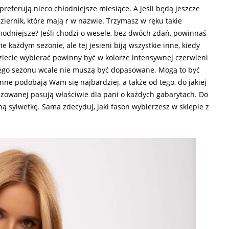
preferują nieco chłodniejsze miesiące. A jeśli będą jeszcze
ernik, które mają r w nazwie. Trzymasz w ręku takie
jmodniejsze? Jeśli chodzi o wesele, bez dwóch zdań, powinnaś
każdym sezonie, ale tej jesieni biją wszystkie inne, kiedy
ziecie wybierać powinny być w kolorze intensywnej czerwieni
 tego sezonu wcale nie muszą być dopasowane. Mogą to być
enne podobają Wam się najbardziej, a także od tego, do jakiej
oszowanej pasują właściwie dla pani o każdych gabarytach. Do
 sylwetkę. Sama zdecyduj, jaki fason wybierzesz w sklepie z