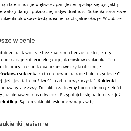
ą i latem nosi je większość pań. Jesienią zdają się być jakby
e walory damy i pokazać jej indywidualność. Sukienki koronkowe
 sukienki ołówkowe będą idealne na oficjalne okazje. W dobrze
wsze w cenie
dobrze nastawić. Nie bez znaczenia będzie tu strój, który
k nie nadaje kobiecie elegancji jak ołówkowa sukienka. Ten
ć do pracy, na spotkania biznesowe czy konferencje.
łówkowa sukienka
za to na pewno na radę i nie przyniesie Ci
. Jeśli jest taka możliwość, trzeba to wykorzystać.
Sukienki
onowany, ale żywy. Do takich zaliczymy bordo, ciemną zieleń i
ry już niebawem nas odwiedzi. Przygotujcie się na ten czas już
o
ebutik.pl
Są tam sukienki jesienne w naprawdę
 sukienki jesienne