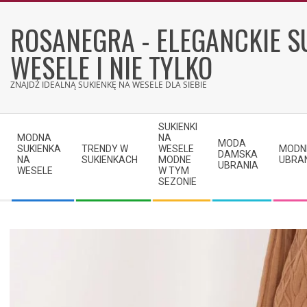
Skip
to
ROSANEGRA - ELEGANCKIE S
content
WESELE I NIE TYLKO
ZNAJDŹ IDEALNĄ SUKIENKĘ NA WESELE DLA SIEBIE
Secondary
SUKIENKI
Navigation
MODNA
NA
MODA
SUKIENKA
TRENDY W
WESELE
MODN
Menu
DAMSKA
NA
SUKIENKACH
MODNE
UBRA
UBRANIA
WESELE
W TYM
SEZONIE