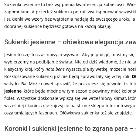
Sukienki jesienne to bez wątpienia kwintesencja kobiecości. Wiosn
zapomniane. A przecież sukienka potrafi wyeksponować wszystki
i sukienki we wzory bez wątpienia nadają dziewczęcego uroku, a
dobranej sukience będziesz gotowa na każdą okazję.
Sukienki jesienne – ołówkowa elegancja za
Jesień to często czas nowych wyzwań. Aby je podjąć, musimy się 
wybierzemy na podbijanie świata. Nie od dziś wiadomo, że nic ta
klasyczny krój, który
nota
bene
wyszczupla sylwetkę, możecie nosi
Rozkloszowane sukienki już nie będą sprawdzały się w tej roli.
O
wstydu. Ba! Może nawet sprawić, że poczujesz się pewniej i silniej
jesienne
, które będą modne w tym sezonie powinny mieć kolor st
fiolet. Wszystkie doskonale wpiszą się we wrześniowy klimat, któ
wcześniej i koniecznie zajrzyjcie na stronę sklepu internetoweg
oszałamiających fasonach. Ołówkowa sukienka też się znajdzie.
Koronki i sukienki jesienne to zgrana para –