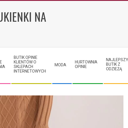
UKIENKI NA
BUTIK OPINIE
NAJLEPSZ
E
KLIENTÓW O
HURTOWNIA
BUTIK Z
MODA
NIA
SKLEPACH
OPINIE
ODZIEŻĄ
INTERNETOWYCH