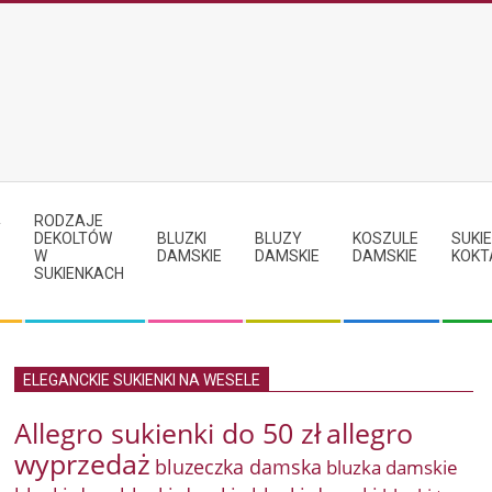
RODZAJE
Y
DEKOLTÓW
BLUZKI
BLUZY
KOSZULE
SUKIE
W
DAMSKIE
DAMSKIE
DAMSKIE
KOKT
SUKIENKACH
ELEGANCKIE SUKIENKI NA WESELE
Allegro sukienki do 50 zł
allegro
wyprzedaż
bluzeczka damska
bluzka damskie