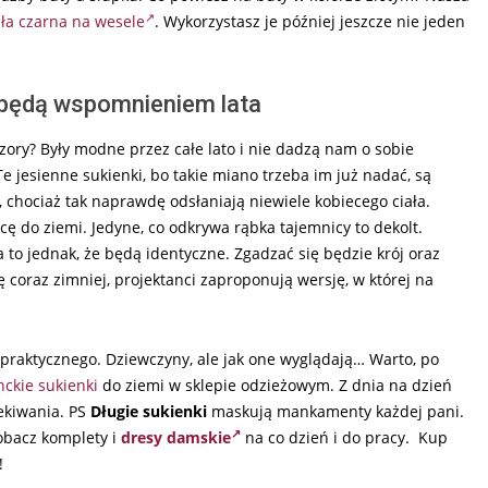
ła czarna na wesele
. Wykorzystasz je później jeszcze nie jeden
i będą wspomnieniem lata
wzory? Były modne przez całe lato i nie dadzą nam o sobie
e jesienne sukienki, bo takie miano trzeba im już nadać, są
, chociaż tak naprawdę odsłaniają niewiele kobiecego ciała.
ę do ziemi. Jedyne, co odkrywa rąbka tajemnicy to dekolt.
 to jednak, że będą identyczne. Zgadzać się będzie krój oraz
ę coraz zimniej, projektanci zaproponują wersję, w której na
c praktycznego. Dziewczyny, ale jak one wyglądają… Warto, po
nckie sukienki
do ziemi w sklepie odzieżowym. Z dnia na dzień
ekiwania. PS
Długie sukienki
maskują mankamenty każdej pani.
Zobacz komplety i
dresy damskie
na co dzień i do pracy. Kup
!