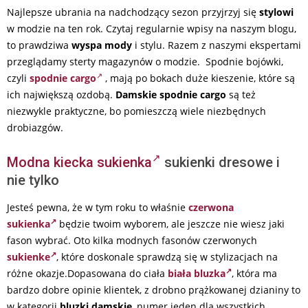
Najlepsze ubrania na nadchodzący sezon przyjrzyj się
stylowi
w modzie na ten rok. Czytaj regularnie wpisy na naszym blogu,
to prawdziwa
wyspa mody
i stylu. Razem z naszymi ekspertami
przeglądamy sterty magazynów o modzie. Spodnie bojówki,
czyli
spodnie cargo
, mają po bokach duże kieszenie, które są
ich największą ozdobą.
Damskie spodnie cargo
są też
niezwykle praktyczne, bo pomieszczą wiele niezbędnych
drobiazgów.
Modna kiecka sukienka
sukienki dresowe i
nie tylko
Jesteś pewna, że w tym roku to właśnie
czerwona
sukienka
będzie twoim wyborem, ale jeszcze nie wiesz jaki
fason wybrać. Oto kilka modnych fasonów czerwonych
sukienke
, które doskonale sprawdzą się w stylizacjach na
różne okazje.Dopasowana do ciała
biała bluzka
, która ma
bardzo dobre opinie klientek, z drobno prążkowanej dzianiny to
w kategorii
bluzki damskie
, numer jeden dla wszystkich