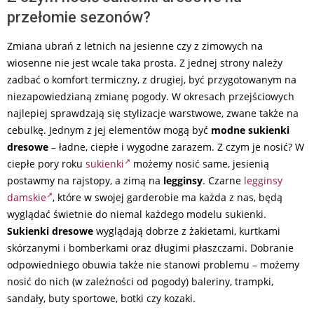
przełomie sezonów?
Zmiana ubrań z letnich na jesienne czy z zimowych na
wiosenne nie jest wcale taka prosta. Z jednej strony należy
zadbać o komfort termiczny, z drugiej, być przygotowanym na
niezapowiedzianą zmianę pogody. W okresach przejściowych
najlepiej sprawdzają się stylizacje warstwowe, zwane także na
cebulkę. Jednym z jej elementów mogą być
modne sukienki
dresowe
– ładne, ciepłe i wygodne zarazem. Z czym je nosić? W
ciepłe pory roku
sukienki
możemy nosić same, jesienią
postawmy na rajstopy, a zimą na
legginsy
. Czarne
legginsy
damskie
, które w swojej garderobie ma każda z nas, będą
wyglądać świetnie do niemal każdego modelu sukienki.
Sukienki dresowe
wyglądają dobrze z żakietami, kurtkami
skórzanymi i bomberkami oraz długimi płaszczami. Dobranie
odpowiedniego obuwia także nie stanowi problemu – możemy
nosić do nich (w zależności od pogody) baleriny, trampki,
sandały, buty sportowe, botki czy kozaki.