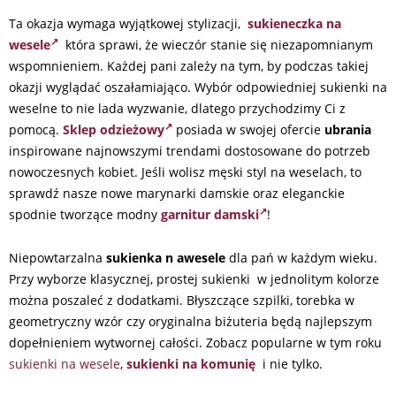
Ta okazja wymaga wyjątkowej stylizacji,
sukieneczka na
wesele
która sprawi, że wieczór stanie się niezapomnianym
wspomnieniem. Każdej pani zależy na tym, by podczas takiej
okazji wyglądać oszałamiająco. Wybór odpowiedniej sukienki na
weselne to nie lada wyzwanie, dlatego przychodzimy Ci z
pomocą.
Sklep odzieżowy
posiada w swojej ofercie
ubrania
inspirowane najnowszymi trendami dostosowane do potrzeb
nowoczesnych kobiet. Jeśli wolisz męski styl na weselach, to
sprawdź nasze nowe marynarki damskie oraz eleganckie
spodnie tworzące modny
garnitur damski
!
Niepowtarzalna
sukienka n awesele
dla pań w każdym wieku.
Przy wyborze klasycznej, prostej sukienki w jednolitym kolorze
można poszaleć z dodatkami. Błyszczące szpilki, torebka w
geometryczny wzór czy oryginalna biżuteria będą najlepszym
dopełnieniem wytwornej całości. Zobacz popularne w tym roku
sukienki na wesele
,
sukienki na komunię
i nie tylko.