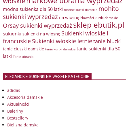
markowe ubrania wyprzedaż
włoskie
mohito
modna sukienka dla 50 latki
modne kurtki damskie
sukienki wyprzedaż
na wiosnę
Nowości kurtki damskie
sklep ebutik.pl
Orsay sukienki wyprzedaż
Sukienki włoskie i
sukienki
sukienki na wiosnę
francuskie
Sukienki włoskie letnie
tanie bluzki
tanie sukienki dla 50
tanie ciuszki damskie
tanie kurtki damskie
latki
Tanie ubrania
ELEGANCKIE SUKIENKI NA WESELE KATEGORIE
adidas
Akcesoria damskie
Aktualności
Baleriny
Bestsellery
Bielizna damska