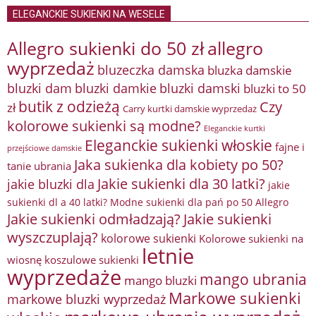
ELEGANCKIE SUKIENKI NA WESELE
Allegro sukienki do 50 zł
allegro
wyprzedaż
bluzeczka damska
bluzka damskie
bluzki damkie
bluzki dam
bluzki damski
bluzki to 50
butik z odzieżą
Czy
zł
Carry kurtki damskie wyprzedaż
kolorowe sukienki są modne?
Eleganckie kurtki
Eleganckie sukienki włoskie
fajne i
przejściowe damskie
Jaka sukienka dla kobiety po 50?
tanie ubrania
Jakie sukienki dla 30 latki?
jakie bluzki dla
jakie
sukienki dl a 40 latki? Modne sukienki dla pań po 50 Allegro
Jakie sukienki odmładzają?
Jakie sukienki
wyszczuplają?
kolorowe sukienki
Kolorowe sukienki na
letnie
wiosnę
koszulowe sukienki
wyprzedaże
mango ubrania
mango bluzki
Markowe sukienki
markowe bluzki wyprzedaż