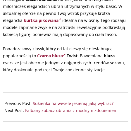
miłośniczek eleganckich ubrań utrzymanych w stylu basic. W
aktualnej ofercie na pewno Twój wzrok przykuje krótka
elegancka
kurtka pikowana
idealna na wiosnę. Tego rodzaju
modele zapinane zwykle na zatrzaski rewelacyjnie podkreślają
kobiecą figurę, ponieważ mają dopasowany do ciała fason.
Ponadczasowy klasyk, który od lat cieszy się niesłabnącą
popularnością to
Czarna bluza
Twist.
Bawełniana
bluza
oversize jest obecnie jednym z najgorętszych trendów sezonu,
który doskonale podkręci Twoje codzienne stylizacje.
2024-
03-
Previous Post:
Sukienka na wesele jesienią jaką wybrać?
29
Next Post:
Falbany zobacz ubrania z modnym zdobieniem