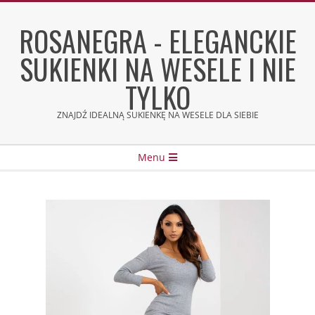
Skip
to
ROSANEGRA - ELEGANCKIE
content
SUKIENKI NA WESELE I NIE
TYLKO
ZNAJDŹ IDEALNĄ SUKIENKĘ NA WESELE DLA SIEBIE
Secondary
Menu
Navigation
Menu