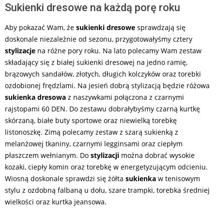
Sukienki dresowe na każdą porę roku
Aby pokazać Wam, że
sukienki dresowe
sprawdzają się
doskonale niezależnie od sezonu, przygotowałyśmy cztery
stylizacje
na różne pory roku. Na lato polecamy Wam zestaw
składający się z białej sukienki dresowej na jedno ramię,
brązowych sandałów, złotych, długich kolczyków oraz torebki
ozdobionej frędzlami. Na jesień dobrą stylizacją będzie różowa
sukienka dresowa
z naszywkami połączona z czarnymi
rajstopami 60 DEN. Do zestawu dobrałybyśmy czarną kurtkę
skórzaną, białe buty sportowe oraz niewielką torebkę
listonoszkę. Zimą polecamy zestaw z szarą sukienką z
melanżowej tkaniny, czarnymi legginsami oraz ciepłym
płaszczem wełnianym. Do
stylizacji
można dobrać wysokie
kozaki, ciepły komin oraz torebkę w energetyzującym odcieniu.
Wiosną doskonale sprawdzi się żółta
sukienka
w tenisowym
stylu z ozdobną falbaną u dołu, szare trampki, torebka średniej
wielkości oraz kurtka jeansowa.