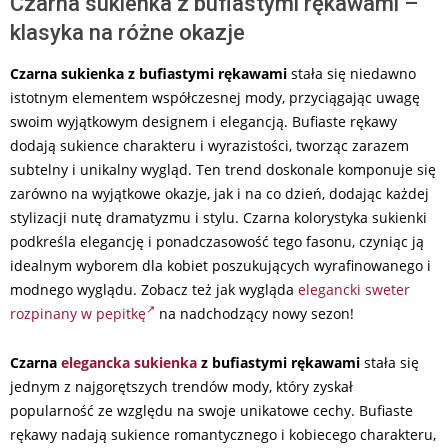
Czarna sukienka z bufiastymi rękawami –
klasyka na różne okazje
Czarna sukienka z bufiastymi rękawami
stała się niedawno
istotnym elementem współczesnej mody, przyciągając uwagę
swoim wyjątkowym designem i elegancją. Bufiaste rękawy
dodają sukience charakteru i wyrazistości, tworząc zarazem
subtelny i unikalny wygląd. Ten trend doskonale komponuje się
zarówno na wyjątkowe okazje, jak i na co dzień, dodając każdej
stylizacji nutę dramatyzmu i stylu. Czarna kolorystyka sukienki
podkreśla elegancję i ponadczasowość tego fasonu, czyniąc ją
idealnym wyborem dla kobiet poszukujących wyrafinowanego i
modnego wyglądu. Zobacz też jak wygląda
elegancki sweter
rozpinany w pepitkę
na nadchodzący nowy sezon!
Czarna
elegancka sukienka
z bufiastymi rękawami
stała się
jednym z najgorętszych trendów mody, który zyskał
popularność ze względu na swoje unikatowe cechy. Bufiaste
rękawy nadają sukience romantycznego i kobiecego charakteru,