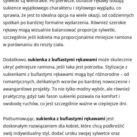
sylwetki są wielorakie. Po pierwsze, bufiaste rękawy dodają
sukience wyjątkowego charakteru i stylowego wyglądu, co
sprawia, że jest to idealna opcja na wiele okazji, od codziennych
spotkań po bardziej formalne wydarzenia. Również szerokie
rękawy mogą wizualnie balansować proporcje sylwetki,
szczególnie jeśli kobieta ma proporcjonalnie mniejsze ramiona
w porównaniu do reszty ciała.
Dodatkowo,
sukienka z bufiastymi rękawami
może skutecznie
ukryć pełniejsze ramiona, jeśli taka jest potrzeba. Stylizacje z
sukienkami z bufiastymi rękawami mogą być różnorodne – od
romantycznych, delikatnych wzorów po bardziej nowoczesne i
awangardowe projekty. To nie tylko modny wybór, ale również
praktyczny, gdyż taki fason sukienki pozwala na komfort i
swobodę ruchów, co jest szczególnie ważne w cieplejsze dni.
Podsumowując,
sukienka z bufiastymi rękawami
jest
doskonałym rozwiązaniem dla kobiet, które chcą podkreślić
swój indywidualny styl, dodać uroku swojej sylwetce oraz