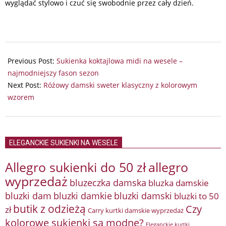
wyglądać stylowo i czuć się swobodnie przez cały dzień.
2024-
07-
Previous Post:
Sukienka koktajlowa midi na wesele –
19
najmodniejszy fason sezon
Next Post:
Różowy damski sweter klasyczny z kolorowym
wzorem
ELEGANCKIE SUKIENKI NA WESELE
Allegro sukienki do 50 zł
allegro
wyprzedaż
bluzeczka damska
bluzka damskie
bluzki damkie
bluzki dam
bluzki damski
bluzki to 50
butik z odzieżą
Czy
zł
Carry kurtki damskie wyprzedaż
kolorowe sukienki są modne?
Eleganckie kurtki