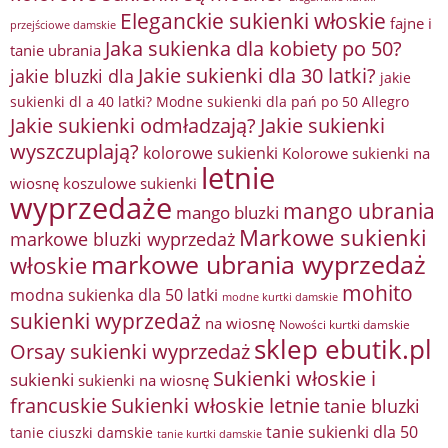
Eleganckie sukienki włoskie
fajne i
przejściowe damskie
Jaka sukienka dla kobiety po 50?
tanie ubrania
Jakie sukienki dla 30 latki?
jakie bluzki dla
jakie
sukienki dl a 40 latki? Modne sukienki dla pań po 50 Allegro
Jakie sukienki odmładzają?
Jakie sukienki
wyszczuplają?
kolorowe sukienki
Kolorowe sukienki na
letnie
wiosnę
koszulowe sukienki
wyprzedaże
mango ubrania
mango bluzki
Markowe sukienki
markowe bluzki wyprzedaż
markowe ubrania wyprzedaż
włoskie
mohito
modna sukienka dla 50 latki
modne kurtki damskie
sukienki wyprzedaż
na wiosnę
Nowości kurtki damskie
sklep ebutik.pl
Orsay sukienki wyprzedaż
Sukienki włoskie i
sukienki
sukienki na wiosnę
francuskie
Sukienki włoskie letnie
tanie bluzki
tanie sukienki dla 50
tanie ciuszki damskie
tanie kurtki damskie