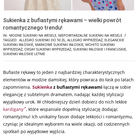
Sukienka z bufiastymi rękawami – wielki powrót
romantycznego trendu!
IN:
MODNE SUKIENKI NA WESELE
,
NIEPOWTARZALNE SUKIENKI NA WESELE
TAGGED:
ALLEGRO SUKIENKI DO 50 ZŁ
,
ALLEGRO WYPRZEDAŻ
,
ELEGANCKIE
SUKIENKI WŁOSKIE
,
MARKOWE SUKIENKI WŁOSKIE
,
MOHITO SUKIENKI
WYPRZEDAŻ
,
ORSAY SUKIENKI WYPRZEDAŻ
,
SUKIENKI WŁOSKIE I FRANCUSKIE
,
SUKIENKI WŁOSKIE LETNIE
Bufiaste rękawy to jeden z najbardziej charakterystycznych
elementów w modzie damskiej, który powraca do łask po latach
zapomnienia.
Sukienka
z bufiastymi rękawami
łączą w sobie
elegancję z subtelnym dramatem, nadając każdej stylizacji
wyjątkowy urok. W chłodniejszy dzień dobierz do nich lekkie
kardigany
, które wspaniale dopełnią stylizację dodając
romantyzmu! Ich unikalny fason dodaje lekkości i romantyzmu,
czyniąc je idealnym wyborem na wiele okazji, od codziennych
spotkań po wyjątkowe wyjścia.