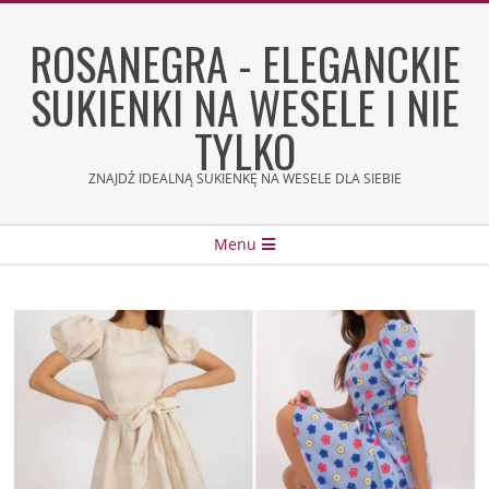
Skip
to
ROSANEGRA - ELEGANCKIE
content
SUKIENKI NA WESELE I NIE
TYLKO
ZNAJDŹ IDEALNĄ SUKIENKĘ NA WESELE DLA SIEBIE
Secondary
Menu
Navigation
Menu