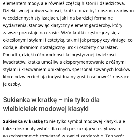
elementem mody, ale również częścią historii i dziedzictwa.
Dzięki swojej uniwersalności, kratka może być noszona zarówno
w codziennych stylizacjach, jak i na bardziej formalne
wydarzenia, stanowiąc klasyczny element garderoby, który
zawsze pozostaje na czasie. Wzór kratki często łączy się z
określonymi stylami i estetyką, takimi jak preppy czy vintage, co
dodaje ubraniom nostalgiczny urok i osobisty charakter.
Ponadto, dzięki różnorodności kolorystycznej i wielkości
kwadratów, kratka umożliwia eksperymentowanie z różnymi
stylami i kreowaniem unikalnych, spersonalizowanych looków,
które odzwierciedlają indywidualny gust i osobowość noszącej
je osoby.
Sukienka w kratkę – nie tylko dla
wielbicielek modowej klasyki
Sukienka w kratkę
to nie tylko symbol modowej klasyki, ale
także doskonały wybór dla osób poszukujących stylowych i
wszechstronnych rozwiązań w swojej garderobie. Ten wzór,