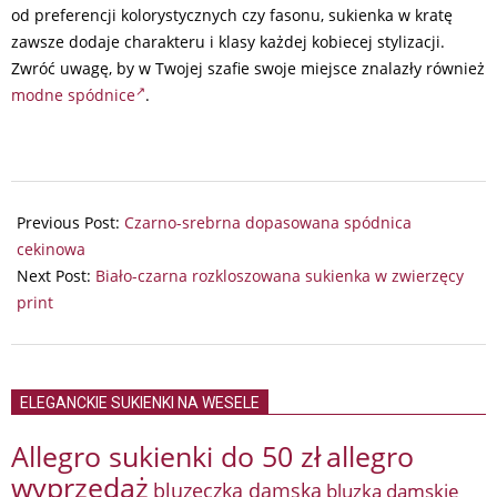
od preferencji kolorystycznych czy fasonu, sukienka w kratę
zawsze dodaje charakteru i klasy każdej kobiecej stylizacji.
Zwróć uwagę, by w Twojej szafie swoje miejsce znalazły również
modne spódnice
.
2024-
07-
Previous Post:
Czarno-srebrna dopasowana spódnica
10
cekinowa
Next Post:
Biało-czarna rozkloszowana sukienka w zwierzęcy
print
ELEGANCKIE SUKIENKI NA WESELE
Allegro sukienki do 50 zł
allegro
wyprzedaż
bluzeczka damska
bluzka damskie