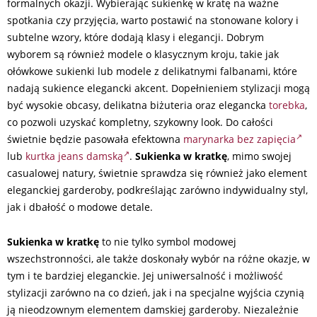
formalnych okazji. Wybierając sukienkę w kratę na ważne
spotkania czy przyjęcia, warto postawić na stonowane kolory i
subtelne wzory, które dodają klasy i elegancji. Dobrym
wyborem są również modele o klasycznym kroju, takie jak
ołówkowe sukienki lub modele z delikatnymi falbanami, które
nadają sukience elegancki akcent. Dopełnieniem stylizacji mogą
być wysokie obcasy, delikatna biżuteria oraz elegancka
torebka
,
co pozwoli uzyskać kompletny, szykowny look. Do całości
świetnie będzie pasowała efektowna
marynarka bez zapięcia
lub
kurtka jeans damską
.
Sukienka w kratkę
, mimo swojej
casualowej natury, świetnie sprawdza się również jako element
eleganckiej garderoby, podkreślając zarówno indywidualny styl,
jak i dbałość o modowe detale.
Sukienka w kratkę
to nie tylko symbol modowej
wszechstronności, ale także doskonały wybór na różne okazje, w
tym i te bardziej eleganckie. Jej uniwersalność i możliwość
stylizacji zarówno na co dzień, jak i na specjalne wyjścia czynią
ją nieodzownym elementem damskiej garderoby. Niezależnie