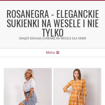
Skip
to
ROSANEGRA - ELEGANCKIE
content
SUKIENKI NA WESELE I NIE
TYLKO
ZNAJDŹ IDEALNĄ SUKIENKĘ NA WESELE DLA SIEBIE
Secondary
Menu
Navigation
Menu