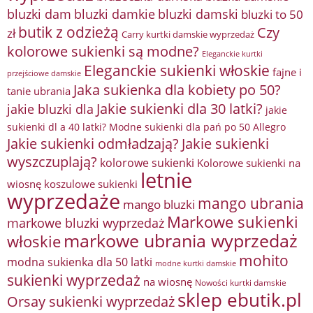
bluzki damkie
bluzki dam
bluzki damski
bluzki to 50
butik z odzieżą
Czy
zł
Carry kurtki damskie wyprzedaż
kolorowe sukienki są modne?
Eleganckie kurtki
Eleganckie sukienki włoskie
fajne i
przejściowe damskie
Jaka sukienka dla kobiety po 50?
tanie ubrania
Jakie sukienki dla 30 latki?
jakie bluzki dla
jakie
sukienki dl a 40 latki? Modne sukienki dla pań po 50 Allegro
Jakie sukienki odmładzają?
Jakie sukienki
wyszczuplają?
kolorowe sukienki
Kolorowe sukienki na
letnie
wiosnę
koszulowe sukienki
wyprzedaże
mango ubrania
mango bluzki
Markowe sukienki
markowe bluzki wyprzedaż
markowe ubrania wyprzedaż
włoskie
mohito
modna sukienka dla 50 latki
modne kurtki damskie
sukienki wyprzedaż
na wiosnę
Nowości kurtki damskie
sklep ebutik.pl
Orsay sukienki wyprzedaż