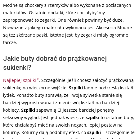
Modne są chockery z rzemyków albo wykonane z pozłacanych
materiałów. Ostatnie dodatki, które chciałybyśmy
zaproponować to zegarki. One również powinny być duże.
Nieważne z jakiego materiału wykonana jest Akcesoria Modne
są też skórzane paski. Istotne jest, by zegarki miały ogromne
tarcze.
Jakie buty dobrać do prążkowanej
sukienki?
Najlepiej szpilki
. Szczególnie, jeśli chcesz założyć prążkowaną
sukienkę na wieczorne wyjście.
Szpilki
ładnie podkreślą kształt
łydek. Ponadto buty sprawią, że Twoja sylwetka stanie się
bardziej wyprostowana i zmieni swój kształt na bardziej
kobiecy.
Szpilki
zapewnią Ci jeszcze bardziej ponętny i
seksowny wygląd. Jeśli jednak wiesz, że
szpilki
to ostatnie buty,
które chciałabyś mieć na swoich nogach, lepiej postaw na
koturny. Koturny dają podobny efekt, co
szpilki
– szczególnie te