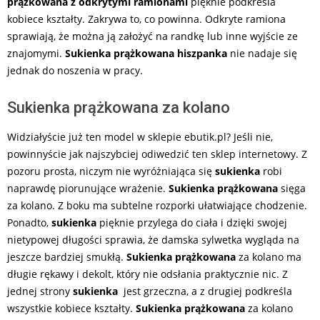
prążkowana z odkrytymi ramionami
pięknie podkreśla
kobiece kształty. Zakrywa to, co powinna. Odkryte ramiona
sprawiają, że można ją założyć na randkę lub inne wyjście ze
znajomymi.
Sukienka prążkowana hiszpanka
nie nadaje się
jednak do noszenia w pracy.
Sukienka prążkowana za kolano
Widziałyście już ten model w sklepie ebutik.pl? Jeśli nie,
powinnyście jak najszybciej odiwedzić ten sklep internetowy. Z
pozoru prosta, niczym nie wyróżniająca się
sukienka
robi
naprawdę piorunujące wrażenie.
Sukienka prążkowana
sięga
za kolano. Z boku ma subtelne rozporki ułatwiające chodzenie.
Ponadto,
sukienka
pięknie przylega do ciała i dzięki swojej
nietypowej długości sprawia, że damska sylwetka wygląda na
jeszcze bardziej smukłą.
Sukienka prążkowana
za kolano ma
długie rękawy i dekolt, który nie odsłania praktycznie nic. Z
jednej strony
sukienka
jest grzeczna, a z drugiej podkreśla
wszystkie kobiece kształty.
Sukienka prążkowana
za kolano