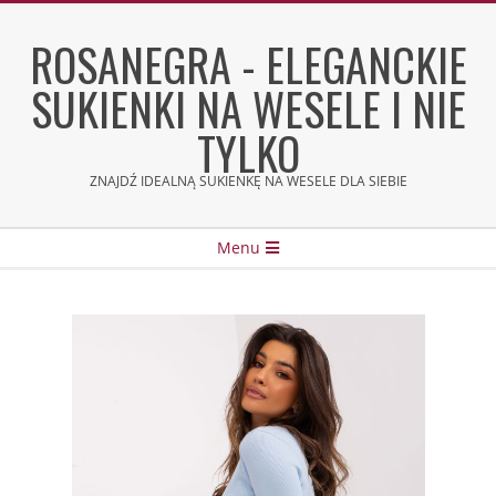
Skip
to
ROSANEGRA - ELEGANCKIE
content
SUKIENKI NA WESELE I NIE
TYLKO
ZNAJDŹ IDEALNĄ SUKIENKĘ NA WESELE DLA SIEBIE
Secondary
Menu
Navigation
Menu