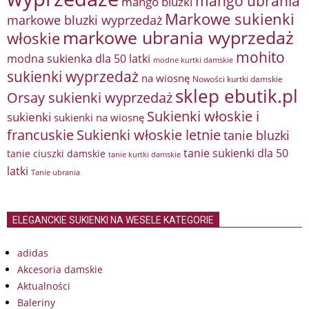
mango ubrania
mango bluzki
Markowe sukienki
markowe bluzki wyprzedaż
markowe ubrania wyprzedaż
włoskie
mohito
modna sukienka dla 50 latki
modne kurtki damskie
sukienki wyprzedaż
na wiosnę
Nowości kurtki damskie
sklep ebutik.pl
Orsay sukienki wyprzedaż
Sukienki włoskie i
sukienki
sukienki na wiosnę
francuskie
Sukienki włoskie letnie
tanie bluzki
tanie sukienki dla 50
tanie ciuszki damskie
tanie kurtki damskie
latki
Tanie ubrania
ELEGANCKIE SUKIENKI NA WESELE KATEGORIE
adidas
Akcesoria damskie
Aktualności
Baleriny