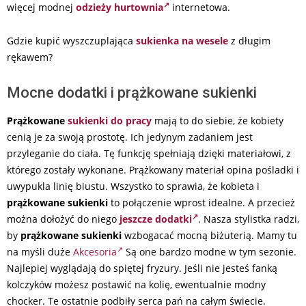
więcej modnej
odzieży hurtownia
internetowa.
Gdzie kupić wyszczuplająca
sukienka na wesele
z długim
rękawem?
Mocne dodatki i prążkowane sukienki
Prążkowane
sukienki do pracy
mają to do siebie, że kobiety
cenią je za swoją prostotę. Ich jedynym zadaniem jest
przyleganie do ciała. Tę funkcję spełniają dzięki materiałowi, z
którego zostały wykonane. Prążkowany materiał opina pośladki i
uwypukla linię biustu. Wszystko to sprawia, że kobieta i
prążkowane sukienki
to połączenie wprost idealne. A przecież
można dołożyć do niego
jeszcze dodatki
. Nasza stylistka radzi,
by
prążkowane sukienki
wzbogacać mocną biżuterią. Mamy tu
na myśli duże
Akcesoria
Są one bardzo modne w tym sezonie.
Najlepiej wyglądają do spiętej fryzury. Jeśli nie jesteś fanką
kolczyków możesz postawić na kolię, ewentualnie modny
chocker. Te ostatnie podbiły serca pań na całym świecie.