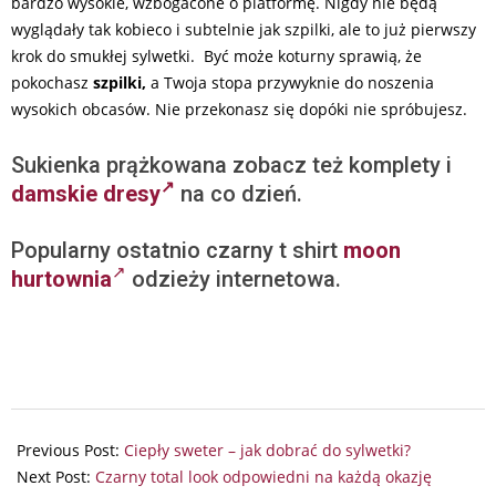
bardzo wysokie, wzbogacone o platformę. Nigdy nie będą
wyglądały tak kobieco i subtelnie jak szpilki, ale to już pierwszy
krok do smukłej sylwetki. Być może koturny sprawią, że
pokochasz
szpilki,
a Twoja stopa przywyknie do noszenia
wysokich obcasów. Nie przekonasz się dopóki nie spróbujesz.
Sukienka prążkowana zobacz też
komplety i
damskie dresy
na co dzień.
Popularny ostatnio czarny t shirt
moon
hurtownia
odzieży internetowa.
2024-
01-
Previous Post:
Ciepły sweter – jak dobrać do sylwetki?
28
Next Post:
Czarny total look odpowiedni na każdą okazję