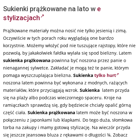
Sukienki prążkowane na lato w
e
stylizacjach
Prążkowane materiały można nosić nie tylko jesienią i zimą.
Oczywiście w tych porach roku wyglądają one bardzo
korzystnie. Możemy włożyć pod nie tuszujące rajstopy, które nie
pozwolą, by jakakolwiek fałdka wylała się spod bielizny. Latem
sukienka prążkowana
powinna być noszona przez panie o
nienagannej sylwetce. Zakładać je mogą też te panie, którym
pomaga wyszczuplająca bielizna.
Sukienka
tylko hurt
noszona latem powinna być wykonana z modnych, rażących
materiałów, które przyciągają wzrok.
Sukienka
latem przyda
się na plaży albo podczas wieczornego spaceru. Kroje na
ramiączkach sprawdzą się, gdy będziecie chciały opalić górną
część ciała.
Sukienka prążkowana
latem może być noszona w
połączeniu z japonkami lub klapkami. Do tego duża, słomkowa
torba na zakupy i mamy gotową stylizację. Na wieczór przyda
się jeszcze jeansowa bluza z rękawami o długości ¾.
Zobacz