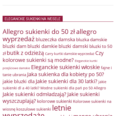
ELEGANCKIE SUKIENKI NA WESELE
Allegro sukienki do 50 zł
allegro
wyprzedaż
bluzeczka damska
bluzka damskie
bluzki damkie
bluzki dam
bluzki damski
bluzki to 50
butik z odzieżą
Czy
zł
Carry kurtki damskie wyprzedaż
kolorowe sukienki są modne?
Eleganckie kurtki
Eleganckie sukienki włoskie
fajne i
przejściowe damskie
Jaka sukienka dla kobiety po 50?
tanie ubrania
Jakie sukienki dla 30 latki?
jakie bluzki dla
jakie
sukienki dl a 40 latki? Modne sukienki dla pań po 50 Allegro
Jakie sukienki odmładzają?
Jakie sukienki
wyszczuplają?
kolorowe sukienki
Kolorowe sukienki na
letnie
wiosnę
koszulowe sukienki
wyprzedaże