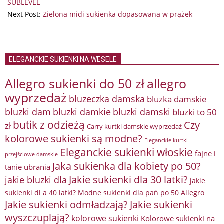
22
SUBLEVEL
Next Post:
Zielona midi sukienka dopasowana w prążek
ELEGANCKIE SUKIENKI NA WESELE
Allegro sukienki do 50 zł
allegro
wyprzedaż
bluzeczka damska
bluzka damskie
bluzki damkie
bluzki dam
bluzki damski
bluzki to 50
butik z odzieżą
Czy
zł
Carry kurtki damskie wyprzedaż
kolorowe sukienki są modne?
Eleganckie kurtki
Eleganckie sukienki włoskie
fajne i
przejściowe damskie
Jaka sukienka dla kobiety po 50?
tanie ubrania
Jakie sukienki dla 30 latki?
jakie bluzki dla
jakie
sukienki dl a 40 latki? Modne sukienki dla pań po 50 Allegro
Jakie sukienki odmładzają?
Jakie sukienki
wyszczuplają?
kolorowe sukienki
Kolorowe sukienki na