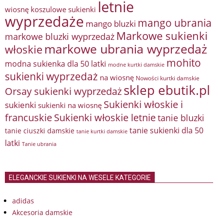
letnie
wiosnę
koszulowe sukienki
wyprzedaże
mango ubrania
mango bluzki
Markowe sukienki
markowe bluzki wyprzedaż
markowe ubrania wyprzedaż
włoskie
mohito
modna sukienka dla 50 latki
modne kurtki damskie
sukienki wyprzedaż
na wiosnę
Nowości kurtki damskie
sklep ebutik.pl
Orsay sukienki wyprzedaż
Sukienki włoskie i
sukienki
sukienki na wiosnę
francuskie
Sukienki włoskie letnie
tanie bluzki
tanie sukienki dla 50
tanie ciuszki damskie
tanie kurtki damskie
latki
Tanie ubrania
ELEGANCKIE SUKIENKI NA WESELE KATEGORIE
adidas
Akcesoria damskie