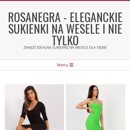
Skip
to
ROSANEGRA - ELEGANCKIE
content
SUKIENKI NA WESELE I NIE
TYLKO
ZNAJDŹ IDEALNĄ SUKIENKĘ NA WESELE DLA SIEBIE
Secondary
Menu
Navigation
Menu