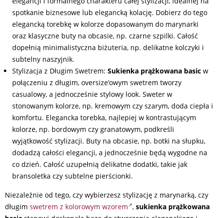
elegancji i formalnego charakteru całej stylizacji, idealnej na
spotkanie biznesowe lub elegancką kolację. Dobierz do tego
elegancką torebkę w kolorze dopasowanym do marynarki
oraz klasyczne buty na obcasie, np. czarne szpilki. Całość
dopełnią minimalistyczna biżuteria, np. delikatne kolczyki i
subtelny naszyjnik.
Stylizacja z Długim Swetrem:
Sukienka prążkowana basic
w
połączeniu z długim, oversize’owym swetrem tworzy
casualowy, a jednocześnie stylowy look. Sweter w
stonowanym kolorze, np. kremowym czy szarym, doda ciepła i
komfortu. Elegancka torebka, najlepiej w kontrastującym
kolorze, np. bordowym czy granatowym, podkreśli
wyjątkowość stylizacji. Buty na obcasie, np. botki na słupku,
dodadzą całości elegancji, a jednocześnie będą wygodne na
co dzień. Całość uzupełnią delikatne dodatki, takie jak
bransoletka czy subtelne pierścionki.
Niezależnie od tego, czy wybierzesz stylizację z marynarką, czy
długim
swetrem z kolorowym wzorem
,
sukienka prążkowana