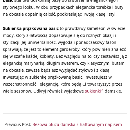
basic
stanowi doskonałą bazę do stworzenia eleganckiego i
stylowego looku. W obu przypadkach elegancka torebka i buty
na obcasie dopełnią całość, podkreślając Twoją klasę i styl.
Sukienka prążkowana basic
to prawdziwy kameleon w świecie
mody, który z łatwością dopasowuje się do różnych okazji i
stylizacji. Jej uniwersalność, wygoda i ponadczasowy fason
sprawiają, że jest to element garderoby, który powinien znaleźć
się w szafie każdej kobiety. Bez względu na to, czy zestawisz ją z
elegancką marynarką, długim swetrem, czy klasycznymi butami
na obcasie, zawsze będziesz wyglądać stylowo i z klasą.
Inwestując w sukienkę prążkowaną basic, inwestujesz w
wszechstronność i elegancję, które będą Ci towarzyszyć przez
wiele sezonów. Odkryj również wyjątkowe
sukienki
damskie.
2024-
07-
Previous Post:
Beżowa bluza damska z haftowanym napisem