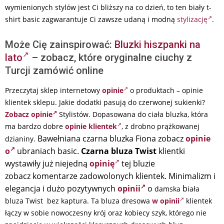
wymienionych stylów jest Ci bliższy na co dzień, to ten biały t-
shirt basic zagwarantuje Ci zawsze udaną i modną
stylizację
.
Może Cię zainspirować:
Bluzki hiszpanki na
lato
– zobacz, które oryginalne ciuchy z
Turcji zamówić online
Przeczytaj sklep internetowy
opinie
o produktach – opinie
klientek sklepu. Jakie dodatki pasują do czerwonej sukienki?
Zobacz opinie
Stylistów. Dopasowana do ciała bluzka, która
ma bardzo dobre
opinie klientek
, z drobno prążkowanej
Bawełniana czarna bluzka Fiona zobacz
opinie
dzianiny.
o
ubraniach basic.
Czarna bluza Twist
klientki
wystawiły już niejedną
opinię
tej bluzie
zobacz komentarze
zadowolonych klientek.
Minimalizm i
elegancja i dużo pozytywnych
opinii
o
b
damska
iała
bluza Twist bez kaptura. Ta bluza dresowa
w opinii
klientek
łączy w sobie nowoczesny krój oraz kobiecy szyk, którego nie