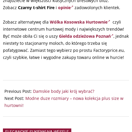
znajdziecie w większości klasycznych dresowych bluz.
Zobacz
Czarny t-shirt Fire
i
opinie
zadowolonych klientek.
Zobacz alternatywę dla
Wólka Kosowska Hurtownie
czyli
internetowe centrum hurtowej mody i największych trendów!
Być może obiła Ci się o uszy
Giełda odzieżowa Poznań
, jednak
niestety to stacjonarny moloch, do którego trzeba się
pofatygować. Zamiast tego wybierz po prostu Factoryprice.eu,
czyli szybkie, łatwe i wygodne zakupy towaru online w hurcie!
2024-
03-
Previous Post:
Damskie body jaki krój wybrać?
03
Next Post:
Modne duze rozmiary – nowa kolekcja plus size w
hurtowni!
ELEGANCKIE SUKIENKI NA WESELE