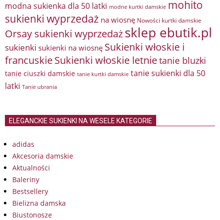
mohito
modna sukienka dla 50 latki
modne kurtki damskie
sukienki wyprzedaż
na wiosnę
Nowości kurtki damskie
sklep ebutik.pl
Orsay sukienki wyprzedaż
Sukienki włoskie i
sukienki
sukienki na wiosnę
francuskie
Sukienki włoskie letnie
tanie bluzki
tanie sukienki dla 50
tanie ciuszki damskie
tanie kurtki damskie
latki
Tanie ubrania
ELEGANCKIE SUKIENKI NA WESELE KATEGORIE
adidas
Akcesoria damskie
Aktualności
Baleriny
Bestsellery
Bielizna damska
Biustonosze