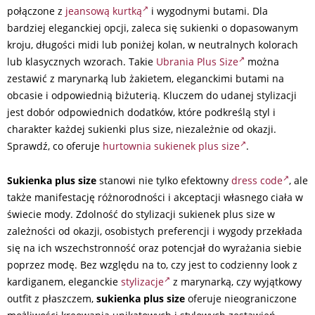
połączone z
jeansową kurtką
i wygodnymi butami. Dla
bardziej eleganckiej opcji, zaleca się sukienki o dopasowanym
kroju, długości midi lub poniżej kolan, w neutralnych kolorach
lub klasycznych wzorach. Takie
Ubrania Plus Size
można
zestawić z marynarką lub żakietem, eleganckimi butami na
obcasie i odpowiednią biżuterią. Kluczem do udanej stylizacji
jest dobór odpowiednich dodatków, które podkreślą styl i
charakter każdej sukienki plus size, niezależnie od okazji.
Sprawdź, co oferuje
hurtownia sukienek plus size
.
Sukienka plus size
stanowi nie tylko efektowny
dress code
, ale
także manifestację różnorodności i akceptacji własnego ciała w
świecie mody. Zdolność do stylizacji sukienek plus size w
zależności od okazji, osobistych preferencji i wygody przekłada
się na ich wszechstronność oraz potencjał do wyrażania siebie
poprzez modę. Bez względu na to, czy jest to codzienny look z
kardiganem, eleganckie
stylizacje
z marynarką, czy wyjątkowy
outfit z płaszczem,
sukienka plus size
oferuje nieograniczone