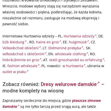
możliwości kreowania unikatowych i stylowych zestawień.
Wreszcie, modowe wybory stają się narzędziem wyrażania
własnej osobowości i piękna, podkreślając, że każda kobieta,
niezależnie od rozmiaru, zasługuje na modową ekspresję i
pewność siebie.
Internetowa Hurtownia odzieży – PL.
Hurtownia odzieży
, DE.
b2b kleidung
, RO.
haine en gros
, EE.
hulgimüük
, CZ.
Velkoobchod oblečení
, LT.
Didmeninė prekyba
, SK.
veľkoobchod s oblečením
, EN.
wholesale clothing
, RO.
îmbrăcăminte en gros
, AT.
textil grosshandel eu erfahrung
,
IE.
fashion wholesale
, PL. nowości
w hurtownia
, ubrania w
outlet w ptaku
Zobacz również:
Dresy welurowe damskie
–
modne komplety na wiosnę
Zapraszamy serdecznie do miejsca, gdzie
płaszcze zimowe
damskie
są nie tylko tarczą przed srogą aurą, ale także