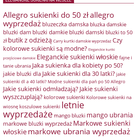
Allegro sukienki do 50 zł
allegro
wyprzedaż
bluzeczka damska
bluzka damskie
bluzki damkie
bluzki dam
bluzki damski
bluzki to 50
butik z odzieżą
Czy
zł
Carry kurtki damskie wyprzedaż
kolorowe sukienki są modne?
Eleganckie kurtki
Eleganckie sukienki włoskie
fajne i
przejściowe damskie
Jaka sukienka dla kobiety po 50?
tanie ubrania
Jakie sukienki dla 30 latki?
jakie bluzki dla
jakie
sukienki dl a 40 latki? Modne sukienki dla pań po 50 Allegro
Jakie sukienki odmładzają?
Jakie sukienki
wyszczuplają?
kolorowe sukienki
Kolorowe sukienki na
letnie
wiosnę
koszulowe sukienki
wyprzedaże
mango ubrania
mango bluzki
Markowe sukienki
markowe bluzki wyprzedaż
markowe ubrania wyprzedaż
włoskie