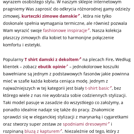
wyrazem osobistego stylu. W naszym sklepie internetowym
pragniemy Was zaprosić do odkrycia różnorodnej gamy odzieży
zimowej,
kurteczki zimowe damskie
, która nie tylko
doskonale spełnia wymagania termiczne, ale również pozwala
Wam wyrazić swoje
fashionowe inspiracje
. Nasza kolekcja
płaszczy zimowych dla kobiet to harmonijne połączenie
komfortu i estetyki.
Popularny
T shirt damski z dekoltem
na plecach Fire
.
Według
klientek – zobacz
ebutik opinie
– jednokolorowe koszulki
bawełniane są jednym z podstawowych fasonów jakie powinna
mieć w szafie każda kobieta ceniąca modę. Jednym z
najważniejszych w tej kategorii jest biały
t-shirt basic
, bez
którego wiele z nas nie wyobraża sobie codziennych stylizacji.
Taki model pasuje w zasadzie do wszystkiego co założymy, a
ponadto idealnie nadaje się także do pracy. Znakomicie
sprawdzi się w eleganckiej stylizacji z marynarką i cygaretkami
oraz stworzy super zestaw ze
spodniami dresowymi
i
rozpinaną
bluzą z kapturem
. Niezależnie od tego, który z