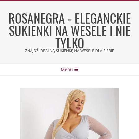
Skip
to
ROSANEGRA - ELEGANCKIE
content
SUKIENKI NA WESELE I NIE
TYLKO
ZNAJDŹ IDEALNĄ SUKIENKĘ NA WESELE DLA SIEBIE
Secondary
Menu
Navigation
Menu