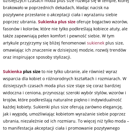
dzisiejszych czasach moda plus size rozwija się w tempie, której
brakowało w poprzednich dekadach, kładąc nacisk na
pozytywne przesłanie o akceptacji ciała i wyrażaniu siebie
poprzez ubrania.
Sukienka plus size
oferuje bogactwo wzorów,
fasonów i kolorów, które nie tylko podkreślają kobiece atuty, ale
także zapewniają pełen komfort i pewność siebie. W tym
artykule przyjrzymy się bliżej fenomenowi
sukienek
plus size,
omawiając ich znaczenie w dzisiejszej modzie, rozwój trendów
oraz inspirujące sposoby stylizacji.
Sukienka
plus size
to nie tylko ubranie, ale również wyraz
wsparcia dla kobiet o różnorodnych kształtach i rozmiarach. W
dzisiejszych czasach moda plus size staje się coraz bardziej
widoczna i ceniona, przynosząc szeroki wybór stylów, wzorów i
krojów, które podkreślają naturalne piękno i indywidualność
każdej kobiety. Sukienki plus size oferują zarówno elegancję,
jak i wygodę, umożliwiając kobietom wyrażanie siebie poprzez
ubrania, niezależnie od ich rozmiaru. To więcej niż tylko moda –
to manifestacja akceptacji ciała i promowanie pozytywnego