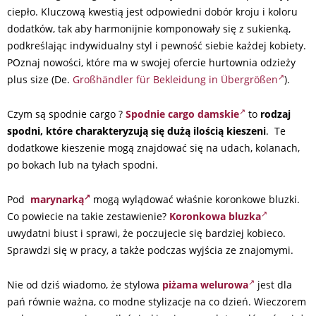
ciepło. Kluczową kwestią jest odpowiedni dobór kroju i koloru
dodatków, tak aby harmonijnie komponowały się z sukienką,
podkreślając indywidualny styl i pewność siebie każdej kobiety.
POznaj nowości, które ma w swojej ofercie hurtownia odzieży
plus size (De.
Großhändler für Bekleidung in Übergrößen
).
Czym są spodnie cargo ?
Spodnie cargo damskie
to
rodzaj
spodni, które charakteryzują się dużą ilością kieszeni
. Te
dodatkowe kieszenie mogą znajdować się na udach, kolanach,
po bokach lub na tyłach spodni.
Pod
marynarką
mogą wylądować właśnie koronkowe bluzki.
Co powiecie na takie zestawienie?
Koronkowa bluzka
uwydatni biust i sprawi, że poczujecie się bardziej kobieco.
Sprawdzi się w pracy, a także podczas wyjścia ze znajomymi.
Nie od dziś wiadomo, że stylowa
piżama welurowa
jest dla
pań równie ważna, co modne stylizacje na co dzień. Wieczorem