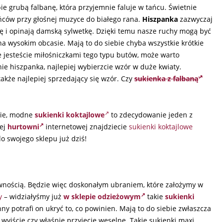
e grubą falbanę, która przyjemnie faluje w tańcu. Świetnie
ańców przy głośnej muzyce do białego rana.
Hiszpanka
zazwyczaj
ę i opinają damską sylwetkę. Dzięki temu nasze ruchy mogą być
a wysokim obcasie. Mają to do siebie chyba wszystkie krótkie
 jesteście miłośniczkami tego typu butów, może warto
nie hiszpanka, najlepiej wybierzcie wzór w duże kwiaty.
także najlepiej sprzedający się wzór. Czy
sukienka z falbaną
ecie, modne
sukienki koktajlowe
to zdecydowanie jeden z
zej
hurtowni
internetowej znajdziecie
sukienki koktajlowe
o swojego sklepu już dziś!
ewnością. Będzie więc doskonałym ubraniem, które założymy w
y
– widziałyśmy już
w sklepie odzieżowym
takie
sukienki
ny potrafi on ukryć to, co powinien. Mają to do siebie zwłaszcza
 wyjście czy właśnie przyjęcie weselne. Takie sukienki maxi