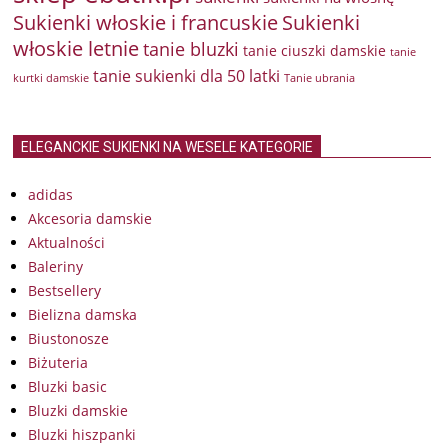
Sukienki włoskie i francuskie
Sukienki
włoskie letnie
tanie bluzki
tanie ciuszki damskie
tanie
tanie sukienki dla 50 latki
kurtki damskie
Tanie ubrania
ELEGANCKIE SUKIENKI NA WESELE KATEGORIE
adidas
Akcesoria damskie
Aktualności
Baleriny
Bestsellery
Bielizna damska
Biustonosze
Biżuteria
Bluzki basic
Bluzki damskie
Bluzki hiszpanki