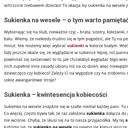
ochrzcicie niebawem dziecko? To okazja, by sukienka na wesele ju
Sukienka na wesele – o tym warto pamięta
Wybierając się na ślub, nieważne czyj – brata, siostry, koleżanki
balu. Wiemy, że niekiedy trudno się w tym pogodzić, ale Ty na p
minut. Nie możemy więc wybrać
sukienki
w kolorze białym. Wie
Gdy jeszcze okaże się, że wyglądacie w sukience lepiej, niż pan
powinnaś się zastanowić to to, jak chciałabyś wyglądać tego wie
nich zupełnie inne zasady ubioru niż na co dzień, więc niewątpli
dziewczęco czy kobieco? Zależy Ci na wygodzie czy na zrobieniu 
sobie awangardowe stroje?
Sukienka – kwintesencja kobiecości
Sukienka na wesele znajdzie się w szafie niemal każdej pani. To
Co więcej, często bywa tak, że raz założona
sukienka
dołącza do g
nie wciśnie. Chyba, że skusi się na to nasza przyjaciółka. My tej
s
łudzimy się, że
sukienko na wesele
na pewno się komuś jeszcze 