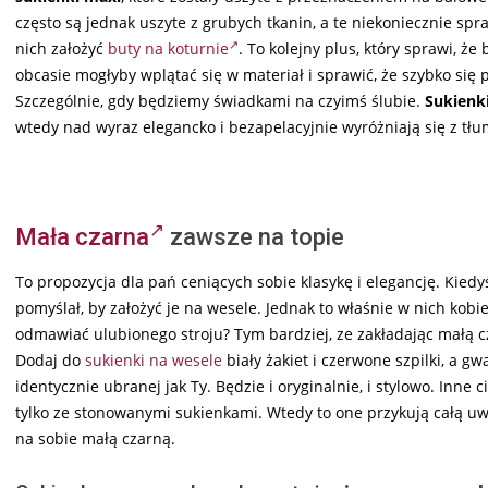
często są jednak uszyte z grubych tkanin, a te niekoniecznie sp
nich założyć
buty na koturnie
. To kolejny plus, który sprawi, 
obcasie mogłyby wplątać się w materiał i sprawić, że szybko się
Szczególnie, gdy będziemy świadkami na czyimś ślubie.
Sukienk
wtedy nad wyraz elegancko i bezapelacyjnie wyróżniają się z tł
Mała czarna
zawsze na topie
To propozycja dla pań ceniących sobie klasykę i elegancję. Kiedy
pomyślał, by założyć je na wesele. Jednak to właśnie w nich kobie
odmawiać ulubionego stroju? Tym bardziej, ze zakładając małą 
Dodaj do
sukienki na wesele
biały żakiet i czerwone szpilki, a 
identycznie ubranej jak Ty. Będzie i oryginalnie, i stylowo. Inne
tylko ze stonowanymi sukienkami. Wtedy to one przykują całą u
na sobie małą czarną.