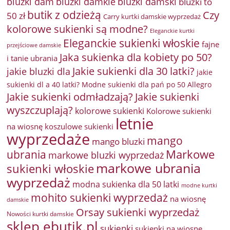
bluzki damkie
bluzki dam
bluzki damski
bluzki to
butik z odzieżą
Czy
50 zł
Carry kurtki damskie wyprzedaż
kolorowe sukienki są modne?
Eleganckie kurtki
Eleganckie sukienki włoskie
fajne
przejściowe damskie
Jaka sukienka dla kobiety po 50?
i tanie ubrania
Jakie sukienki dla 30 latki?
jakie bluzki dla
jakie
sukienki dl a 40 latki? Modne sukienki dla pań po 50 Allegro
Jakie sukienki odmładzają?
Jakie sukienki
wyszczuplają?
kolorowe sukienki
Kolorowe sukienki
letnie
na wiosnę
koszulowe sukienki
wyprzedaże
mango
mango bluzki
Markowe
ubrania
markowe bluzki wyprzedaż
markowe ubrania
sukienki włoskie
wyprzedaż
modna sukienka dla 50 latki
modne kurtki
mohito sukienki wyprzedaż
na wiosnę
damskie
Orsay sukienki wyprzedaż
Nowości kurtki damskie
sklep ebutik.pl
sukienki
sukienki na wiosnę