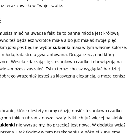
ż teraz zawisła w Twojej szafie.
ć
, musisz mieć na uwadze fakt, że to panna młoda jest królową
ewno też będziesz wkrótce miała albo już miałaś swoje pięć
lkim
faux pas
będzie wybór
sukienki
maxi w tym właśnie kolorze.
na młoda, katastrofa gwarantowana. Druga rzecz, nad którą
czoru. Wesela zdarzają się stosunkowo rzadko i obowiązują na
wie – możesz zaszaleć. Tylko teraz: chcesz wyglądać bardziej
dobrego wrażenia? Jesteś za klasyczną elegancją, a może cenisz
 ubranie, które niestety mamy okazję nosić stosunkowo rzadko.
rona takich ubrań z naszej szafy. Nikt ich już więcej na siebie
ukienki
nie wyrzucimy, bo przecież jest nowa. W dodatku wciąż
przyda. I tak tkwimy w tym przekonaniu, a później kupujemy