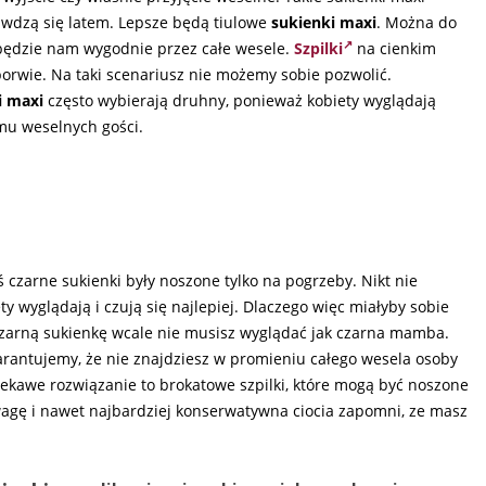
rawdzą się latem. Lepsze będą tiulowe
sukienki maxi
. Można do
że będzie nam wygodnie przez całe wesele.
Szpilki
na cienkim
 porwie. Na taki scenariusz nie możemy sobie pozwolić.
i maxi
często wybierają druhny, ponieważ kobiety wyglądają
umu weselnych gości.
ś czarne sukienki były noszone tylko na pogrzeby. Nikt nie
ty wyglądają i czują się najlepiej. Dlaczego więc miałyby sobie
czarną sukienkę wcale nie musisz wyglądać jak czarna mamba.
gwarantujemy, że nie znajdziesz w promieniu całego wesela osoby
 ciekawe rozwiązanie to brokatowe szpilki, które mogą być noszone
wagę i nawet najbardziej konserwatywna ciocia zapomni, ze masz