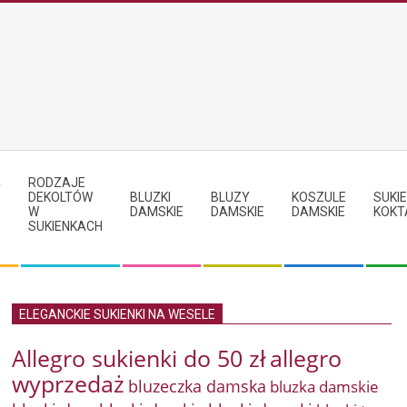
RODZAJE
Y
DEKOLTÓW
BLUZKI
BLUZY
KOSZULE
SUKIE
W
DAMSKIE
DAMSKIE
DAMSKIE
KOKT
SUKIENKACH
ELEGANCKIE SUKIENKI NA WESELE
Allegro sukienki do 50 zł
allegro
wyprzedaż
bluzeczka damska
bluzka damskie