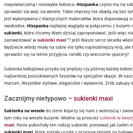
niepowtarzalną i niezwykle kobieco.
Hiszpanka
często ma na sobi
sprawdzi się więc na wesele. Takie imprezy nie obędą się bez t
jest wykonywana z elastycznych materiałów, która dopasowują si
swobodne.
Hiszpanka
najlepiej wygląda w połączeniu z butami n
sukienki,
które chcemy Wam dzisiaj zaproponować. Jeśli więc nie
zainwestować w
sukienki maxi
? Jeśli Wasze serce skradła właś
Będziecie wtedy miały na sobie nie tylko najmodniejszy krój, ale 
sprawdzi się na letnie przyjęcia, randki czy wieczorne spacery?
Sukienka koktajlowa przyda się prędzej czy później każdej kobi
najbardziej poszukiwanych fasonów na specjalne okazje. W nas
marzeń. Wszystkie stylowe, eleganckie i wytworne. Zrób zakupy d
Zacznijmy nietypowo –
sukienki maxi
Sukienka na wesele
do ziemi kojarzy się nam z wolnością i zwi
tym roku na wesele kuzynki. Modne są przecież
sukienki w kwiat
maxi
. Panie pokochały ten rodzaj sukienki, ponieważ jak żaden in
sukienki maxi
, które zostały uszyte z przeznaczeniem na balowe