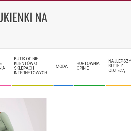
UKIENKI NA
BUTIK OPINIE
NAJLEPSZ
E
KLIENTÓW O
HURTOWNIA
BUTIK Z
MODA
NIA
SKLEPACH
OPINIE
ODZIEŻĄ
INTERNETOWYCH