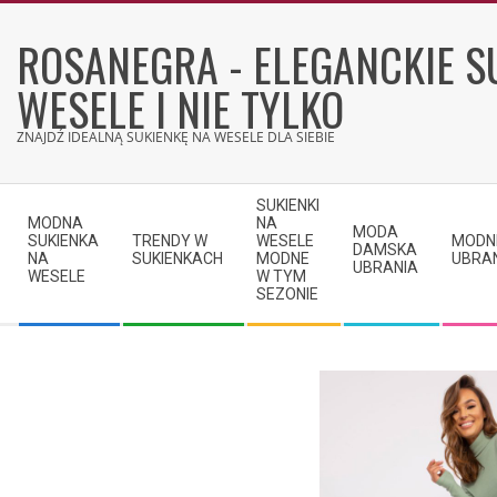
Skip
to
ROSANEGRA - ELEGANCKIE S
content
WESELE I NIE TYLKO
ZNAJDŹ IDEALNĄ SUKIENKĘ NA WESELE DLA SIEBIE
Secondary
SUKIENKI
Navigation
MODNA
NA
MODA
SUKIENKA
TRENDY W
WESELE
MODN
Menu
DAMSKA
NA
SUKIENKACH
MODNE
UBRA
UBRANIA
WESELE
W TYM
SEZONIE