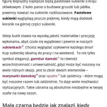
figurę klepsydry najlepsze będą pastelowe sukienki o kroju
ołówkowym. Z kolei panie o budowie gruszki lub jabłka,
powinny stawiać na sukienki rozkloszowane.
Pastelowe
sukienki
wyglądają jeszcze piękniej, kiedy mają dodatek
koronki na górnej części sukienki.
Sklep butik stawia na wysoką jakość materiałów i precyzję
wykonania, abyś czuła się wyjątkowo i pewnie w naszych
sukienkach
. Chcesz wyglądać szykownie każdego dnia?
Kup sukienkę idealną do pracy i na weekend. To nie tylko
symbol elegancji,
garnitur damski
to również
wszechstronność i uniwersalność, gdyż może być noszony na
wiele różnych okazji. Jest to zbiór dwóch elementów –
marynarki damskiej
oraz
spodni
lub spódnicy – które mogą
być noszone razem lub oddzielnie. To daje wiele możliwości
stylizacyjnych. Takie ubrania są absolutnie niezbędne w twojej
szafie na nowy sezon.
Mała czarna będzie jak znalazł, kiedy