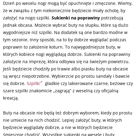
Dzień po weselu nogi mogą być opuchnięte i zmęczone. Wiemy,
że w związku z tym niekoniecznie będziecie miały ochotę, by
założyć na nogo szpilki.
Sukienki na poprawiny
potrzebują
jednak obcasa. Możecie wybrać buty na słupku, które są dużo
wygodniejsze niż szpilki. Na dodatek są one bardzo modne w
tym sezonie. Inny sposób, na to by dobrze wyglądać podczas
poprawin to założenie koturn. To najwygodniejsze buty, w
których kobiece nogi wyglądają dobrze. Sukienki na poprawiny
założycie na imprezę, która odbywa się na świeżym powietrzu.
Jeśli będziecie chodziły po trawie albo piasku buty na obcasie
są wręcz niepotrzebne. Wybierzcie po prostu sandały i bawcie
się dobrze.
Szpilki
gładkie czy lakierowane czarne, beżowe czy
szare szpilki znakomicie „zagrają” z weselną czy oficjalną
kreacją.
Buty na obcasie nie będą też dobrym wyborem, kiedy po prostu
nie umiecie na nich chodzić. Lepiej założyć buty, w których
będziecie wyglądały dobrze, a nie w których będziecie
śmiesznie chodzić. Wszystkie sukienki na wesele i buty