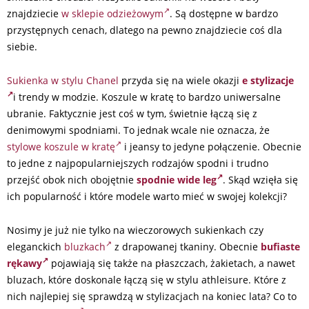
znajdziecie
w sklepie odzieżowym
. Są dostępne w bardzo
przystępnych cenach, dlatego na pewno znajdziecie coś dla
siebie.
Sukienka w stylu Chanel
przyda się na wiele okazji
e stylizacje
i trendy w modzie. Koszule w kratę to bardzo uniwersalne
ubranie. Faktycznie jest coś w tym, świetnie łączą się z
denimowymi spodniami. To jednak wcale nie oznacza, że
stylowe koszule w kratę
i jeansy to jedyne połączenie. Obecnie
to jedne z najpopularniejszych rodzajów spodni i trudno
przejść obok nich obojętnie
spodnie wide leg
. Skąd wzięła się
ich popularność i które modele warto mieć w swojej kolekcji?
Nosimy je już nie tylko na wieczorowych sukienkach czy
eleganckich
bluzkach
z drapowanej tkaniny. Obecnie
bufiaste
rękawy
pojawiają się także na płaszczach, żakietach, a nawet
bluzach, które doskonale łączą się w stylu athleisure. Które z
nich najlepiej się sprawdzą w stylizacjach na koniec lata? Co to