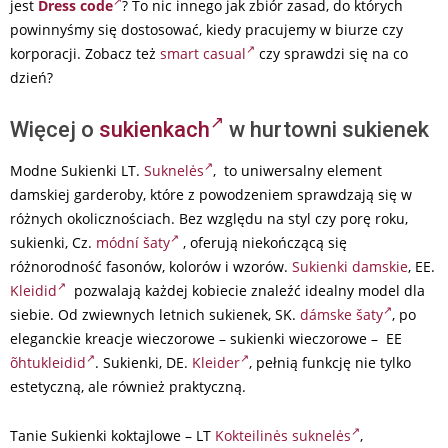
jest
Dress code
? To nic innego jak zbiór zasad, do których
powinnyśmy się dostosować, kiedy pracujemy w biurze czy
korporacji. Zobacz też
smart casual
czy sprawdzi się na co
dzień?
Więcej o
sukienkach
w hurtowni sukienek
Modne Sukienki LT.
Suknelės
, to uniwersalny element
damskiej garderoby, które z powodzeniem sprawdzają się w
różnych okolicznościach. Bez względu na styl czy porę roku,
sukienki, Cz.
módní šaty
, oferują niekończącą się
różnorodność fasonów, kolorów i wzorów.
Sukienki damskie
, EE.
Kleidid
pozwalają każdej kobiecie znaleźć idealny model dla
siebie. Od zwiewnych letnich sukienek, SK.
dámske šaty
, po
eleganckie kreacje wieczorowe – sukienki wieczorowe – EE
õhtukleidid
. Sukienki, DE.
Kleider
, pełnią funkcję nie tylko
estetyczną, ale również praktyczną.
Tanie Sukienki koktajlowe – LT
Kokteilinės suknelės
,