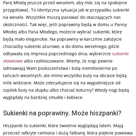
Parę Młodą jeszcze przed weselem, aby móc się na spokojnie
przygotować. To identyczna sytuacja jak w przypadku sukienki
na wesele. Wszystkie muszą pasować do otaczających nas
okoliczności. Tak więc, jeśli poprawiny będą w domu u Panny
Młodej albo Pana Młodego, możecie wybrać sukienki, które
będą mało eleganckie. Na poprawiny w karczmie założycie
chociażby sukienki ażurowe, a do domu weselnego, gdzie
odbywała się impreza poprzedniego dnia, wybierzcie
sukienki
ołówkowe
albo rozkloszowane. Wiemy, że nogi pewnie
odmawiają Wam posłuszeństwa i bolą niemiłosiernie po
tańcach weselnych, ale mimo wszystko buty na obcasie będą
mile widziane. Może zdecydujecie się na wygodniejsze od
szpilek buty na słupku albo chociaż koturny? Wtedy nogi będą
wyglądały na bardziej smukłe i kobiece.
Sukienki na poprawiny. Może hiszpanki?
Hiszpanki to sukienki, które świetnie wyglądają latem. Mają
przecież odkryte ramiona i dużą falbanę, która pięknie powiewa