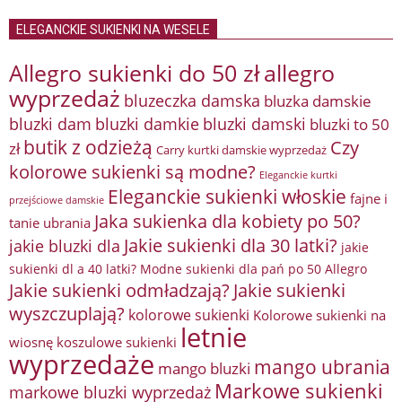
ELEGANCKIE SUKIENKI NA WESELE
Allegro sukienki do 50 zł
allegro
wyprzedaż
bluzeczka damska
bluzka damskie
bluzki damkie
bluzki dam
bluzki damski
bluzki to 50
butik z odzieżą
Czy
zł
Carry kurtki damskie wyprzedaż
kolorowe sukienki są modne?
Eleganckie kurtki
Eleganckie sukienki włoskie
fajne i
przejściowe damskie
Jaka sukienka dla kobiety po 50?
tanie ubrania
Jakie sukienki dla 30 latki?
jakie bluzki dla
jakie
sukienki dl a 40 latki? Modne sukienki dla pań po 50 Allegro
Jakie sukienki odmładzają?
Jakie sukienki
wyszczuplają?
kolorowe sukienki
Kolorowe sukienki na
letnie
wiosnę
koszulowe sukienki
wyprzedaże
mango ubrania
mango bluzki
Markowe sukienki
markowe bluzki wyprzedaż