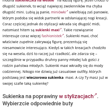
modna
sukieneczka na wesele
na każdą figurę. Jeżeli chodzi o
długość sukienek, to wciąż najwięcej zwolenników ma chyba
długość mini. Lubią ją panie,
miniówki
uwielbiają zaś panowie,
którym podoba się widok partnerki w odsłaniającej nogi kreacji.
Coraz częściej jednak do stylizacji wkrada się długość midi,
natomiast hitem są
sukienki maxi
. Takie rozwiązanie
interesuje coraz więcej
fashionistek
. Sukienki maxi, choć
właściwie zupełnie zakrywają figurę, prezentują się
niesamowicie interesująco. Kiedyś w takich kreacjach chodziło
się na wesela, dziś to raczej już rzadkość, ale zdarza się –
szczególnie w przypadku druhny panny młodej lub gości z
rodzin państwa młodych. Sukienki maxi wkradły się do mody
codziennej. Nikogo nie dziwią już casualowe outfity, których
podstawą jest
wieczorowa sukienka
maxi. A czy Ty masz już w
swojej szafie taką sukienkę?
Sukienka na poprawiny
w stylizacjach
.
Wybierzcie odpowiednie buty