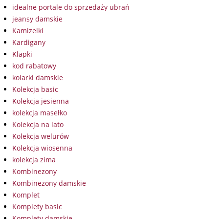
idealne portale do sprzedaży ubrań
jeansy damskie
Kamizelki
Kardigany
Klapki
kod rabatowy
kolarki damskie
Kolekcja basic
Kolekcja jesienna
kolekcja masełko
Kolekcja na lato
Kolekcja welurów
Kolekcja wiosenna
kolekcja zima
Kombinezony
Kombinezony damskie
Komplet
Komplety basic
Komplety damskie