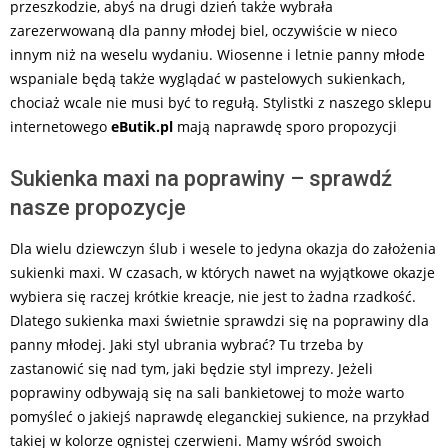
przeszkodzie, abyś na drugi dzień także wybrała
zarezerwowaną dla panny młodej biel, oczywiście w nieco
innym niż na weselu wydaniu. Wiosenne i letnie panny młode
wspaniale będą także wyglądać w pastelowych sukienkach,
chociaż wcale nie musi być to regułą. Stylistki z naszego sklepu
internetowego
eButik.pl
mają naprawdę sporo propozycji
Sukienka maxi na poprawiny – sprawdź
nasze propozycje
Dla wielu dziewczyn ślub i wesele to jedyna okazja do założenia
sukienki maxi. W czasach, w których nawet na wyjątkowe okazje
wybiera się raczej krótkie kreacje, nie jest to żadna rzadkość.
Dlatego sukienka maxi świetnie sprawdzi się na poprawiny dla
panny młodej. Jaki styl ubrania wybrać? Tu trzeba by
zastanowić się nad tym, jaki będzie styl imprezy. Jeżeli
poprawiny odbywają się na sali bankietowej to może warto
pomyśleć o jakiejś naprawdę eleganckiej sukience, na przykład
takiej w kolorze ognistej czerwieni. Mamy wśród swoich