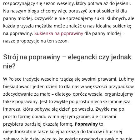
rozpoczynający się sezon weselny, który potrwa aż do jesieni.
Na naszym blogu chcemy więc poruszyć temat sukienki dla
panny młodej. Oczywiście nie sprzedajemy sukni ślubnych, ale
każda przyszła mężatka może znaleźć u nas idealną sukienkę
na poprawiny.
Sukienka na poprawiny
dla panny młodej –
nasze propozycje na ten sezon.
Strój na poprawiny – elegancki czy jednak
nie?
W Polsce tradycje weselne rządzą się swoimi prawami. Lubimy
biesiadować i jeden dzień to dla nas w większości przypadków
zdecydowanie za mało – dlatego, oprócz wesela, organizujemy
także poprawiny. Jest to zwykle po prostu nieco skromniejsza
impreza, która odbywa się dzień po weselu. Zwykle ma po
prostu formę obiadu w mniejszym gronie, ale czasami
przybiera bardziej okazałą formę.
Poprawiny
to
niejednokrotnie także kolejna okazja do tańców i hucznej
zabawy. Nie dziwi więc to, że goście przychodzą zwykle na nie