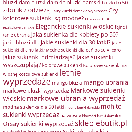
bluzki damkie
bluzki dam
bluzki damski
bluzki to 50
butik z odzieżą
Czy
zł
Carry kurtki damskie wyprzedaż
kolorowe sukienki są modne?
Eleganckie kurtki
Eleganckie sukienki włoskie
fajne i
przejściowe damskie
Jaka sukienka dla kobiety po 50?
tanie ubrania
Jakie sukienki dla 30 latki?
jakie bluzki dla
jakie
sukienki dl a 40 latki? Modne sukienki dla pań po 50 Allegro
Jakie sukienki odmładzają?
Jakie sukienki
wyszczuplają?
kolorowe sukienki
Kolorowe sukienki na
letnie
wiosnę
koszulowe sukienki
wyprzedaże
mango ubrania
mango bluzki
Markowe sukienki
markowe bluzki wyprzedaż
markowe ubrania wyprzedaż
włoskie
mohito
modna sukienka dla 50 latki
modne kurtki damskie
sukienki wyprzedaż
na wiosnę
Nowości kurtki damskie
sklep ebutik.pl
Orsay sukienki wyprzedaż
Sukienki włoskie i
sukienki