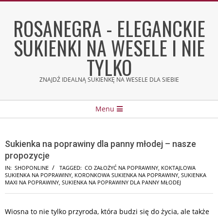
Skip
to
ROSANEGRA - ELEGANCKIE
content
SUKIENKI NA WESELE I NIE
TYLKO
ZNAJDŹ IDEALNĄ SUKIENKĘ NA WESELE DLA SIEBIE
Secondary
Menu
Navigation
Menu
Sukienka na poprawiny dla panny młodej – nasze
propozycje
IN:
SHOPONLINE
TAGGED:
CO ZAŁOŻYĆ NA POPRAWINY
,
KOKTAJLOWA
SUKIENKA NA POPRAWINY
,
KORONKOWA SUKIENKA NA POPRAWINY
,
SUKIENKA
MAXI NA POPRAWINY
,
SUKIENKA NA POPRAWINY DLA PANNY MŁODEJ
Wiosna to nie tylko przyroda, która budzi się do życia, ale także