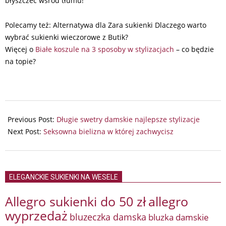
błyszczeć wśród tłumu!
Polecamy też: Alternatywa dla Zara sukienki Dlaczego warto
wybrać sukienki wieczorowe z Butik?
Więcej o
Białe koszule na 3 sposoby w stylizacjach
– co będzie
na topie?
2025-
06-
Previous Post:
Długie swetry damskie najlepsze stylizacje
04
Next Post:
Seksowna bielizna w której zachwycisz
ELEGANCKIE SUKIENKI NA WESELE
Allegro sukienki do 50 zł
allegro
wyprzedaż
bluzeczka damska
bluzka damskie