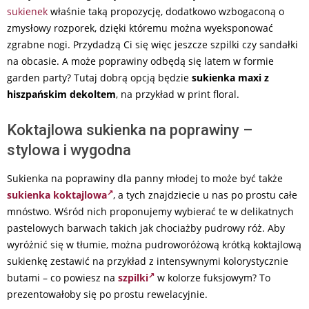
sukienek
właśnie taką propozycję, dodatkowo wzbogaconą o
zmysłowy rozporek, dzięki któremu można wyeksponować
zgrabne nogi. Przydadzą Ci się więc jeszcze szpilki czy sandałki
na obcasie. A może poprawiny odbędą się latem w formie
garden party? Tutaj dobrą opcją będzie
sukienka maxi z
hiszpańskim dekoltem
, na przykład w print floral.
Koktajlowa sukienka na poprawiny –
stylowa i wygodna
Sukienka na poprawiny dla panny młodej to może być także
sukienka koktajlowa
, a tych znajdziecie u nas po prostu całe
mnóstwo. Wśród nich proponujemy wybierać te w delikatnych
pastelowych barwach takich jak chociażby pudrowy róż. Aby
wyróżnić się w tłumie, można pudroworóżową krótką koktajlową
sukienkę zestawić na przykład z intensywnymi kolorystycznie
butami – co powiesz na
szpilki
w kolorze fuksjowym? To
prezentowałoby się po prostu rewelacyjnie.