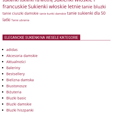
sukienki na wiosnę
francuskie
Sukienki włoskie letnie
tanie bluzki
tanie sukienki dla 50
tanie ciuszki damskie
tanie kurtki damskie
latki
Tanie ubrania
ELEGANCKIE SUKIENKI NA WESELE KATEGORIE
adidas
Akcesoria damskie
Aktualności
Baleriny
Bestsellery
Bielizna damska
Biustonosze
Biżuteria
Bluzki basic
Bluzki damskie
Bluzki hiszpanki