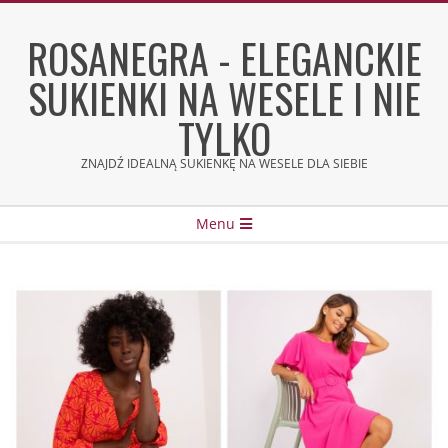
Skip
to
ROSANEGRA - ELEGANCKIE
content
SUKIENKI NA WESELE I NIE
TYLKO
ZNAJDŹ IDEALNĄ SUKIENKĘ NA WESELE DLA SIEBIE
Secondary
Menu
Navigation
Menu