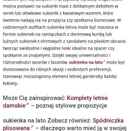
można postawić na sukienki maxi z delikatnym dekoltem w
serek lub ołówkowe sukienki z kwiatowym wzorem, które
świetnie nadają się na przyjęcia czy spotkania biznesowe. W
codziennych outfitach sukienka letnia może być noszona w
formie sukienek na ramiączkach z denimową kurtką lub
luźnych sukienek t-shirtowych z sandałami na płaskim obcasie,
tworząc swobodne i wygodne looki idealne na spacer czy
spotkanie ze znajomymi. Dzięki swojej uniwersalności i
różnorodności wzorów i fasonów,
sukienka na lato
może być
dostosowana do różnych okazji i osobistych preferencji,
stanowiąc niezastąpiony element letniej garderoby każdej
kobiety.
Może Cię zainspirować:
Komplety letnie
damskie
– poznaj stylowe propozycje
sukienka na lato Zobacz również:
Spódniczka
plisowana
– dlaczego warto mieć ją w swojej