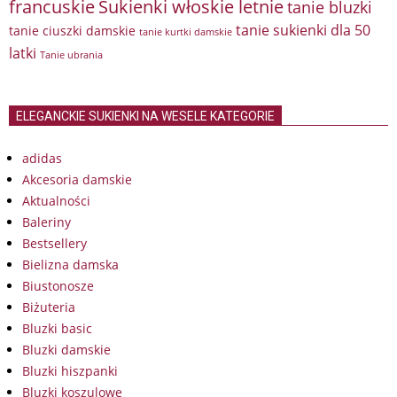
francuskie
Sukienki włoskie letnie
tanie bluzki
tanie sukienki dla 50
tanie ciuszki damskie
tanie kurtki damskie
latki
Tanie ubrania
ELEGANCKIE SUKIENKI NA WESELE KATEGORIE
adidas
Akcesoria damskie
Aktualności
Baleriny
Bestsellery
Bielizna damska
Biustonosze
Biżuteria
Bluzki basic
Bluzki damskie
Bluzki hiszpanki
Bluzki koszulowe