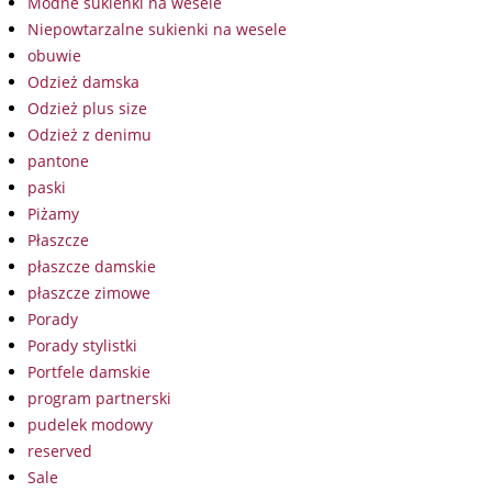
Modne sukienki na wesele
Niepowtarzalne sukienki na wesele
obuwie
Odzież damska
Odzież plus size
Odzież z denimu
pantone
paski
Piżamy
Płaszcze
płaszcze damskie
płaszcze zimowe
Porady
Porady stylistki
Portfele damskie
program partnerski
pudelek modowy
reserved
Sale