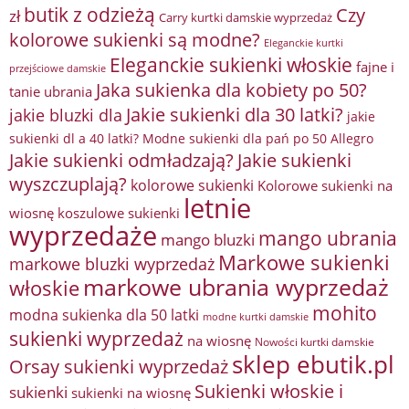
butik z odzieżą
Czy
zł
Carry kurtki damskie wyprzedaż
kolorowe sukienki są modne?
Eleganckie kurtki
Eleganckie sukienki włoskie
fajne i
przejściowe damskie
Jaka sukienka dla kobiety po 50?
tanie ubrania
Jakie sukienki dla 30 latki?
jakie bluzki dla
jakie
sukienki dl a 40 latki? Modne sukienki dla pań po 50 Allegro
Jakie sukienki odmładzają?
Jakie sukienki
wyszczuplają?
kolorowe sukienki
Kolorowe sukienki na
letnie
wiosnę
koszulowe sukienki
wyprzedaże
mango ubrania
mango bluzki
Markowe sukienki
markowe bluzki wyprzedaż
markowe ubrania wyprzedaż
włoskie
mohito
modna sukienka dla 50 latki
modne kurtki damskie
sukienki wyprzedaż
na wiosnę
Nowości kurtki damskie
sklep ebutik.pl
Orsay sukienki wyprzedaż
Sukienki włoskie i
sukienki
sukienki na wiosnę