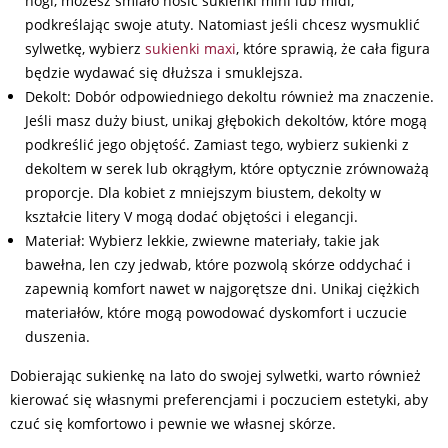
nogi, możesz śmiało nosić sukienki mini lub midi,
podkreślając swoje atuty. Natomiast jeśli chcesz wysmuklić
sylwetkę, wybierz
sukienki maxi
, które sprawią, że cała figura
będzie wydawać się dłuższa i smuklejsza.
Dekolt: Dobór odpowiedniego dekoltu również ma znaczenie.
Jeśli masz duży biust, unikaj głębokich dekoltów, które mogą
podkreślić jego objętość. Zamiast tego, wybierz sukienki z
dekoltem w serek lub okrągłym, które optycznie zrównoważą
proporcje. Dla kobiet z mniejszym biustem, dekolty w
kształcie litery V mogą dodać objętości i elegancji.
Materiał: Wybierz lekkie, zwiewne materiały, takie jak
bawełna, len czy jedwab, które pozwolą skórze oddychać i
zapewnią komfort nawet w najgorętsze dni. Unikaj ciężkich
materiałów, które mogą powodować dyskomfort i uczucie
duszenia.
Dobierając sukienkę na lato do swojej sylwetki, warto również
kierować się własnymi preferencjami i poczuciem estetyki, aby
czuć się komfortowo i pewnie we własnej skórze.