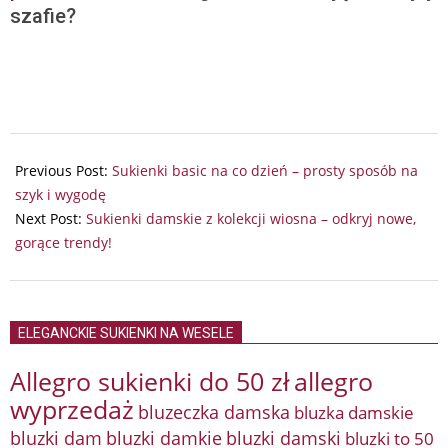
szafie?
2025-
09-
Previous Post:
Sukienki basic na co dzień – prosty sposób na
28
szyk i wygodę
Next Post:
Sukienki damskie z kolekcji wiosna – odkryj nowe,
gorące trendy!
ELEGANCKIE SUKIENKI NA WESELE
Allegro sukienki do 50 zł
allegro
wyprzedaż
bluzeczka damska
bluzka damskie
bluzki damkie
bluzki dam
bluzki damski
bluzki to 50