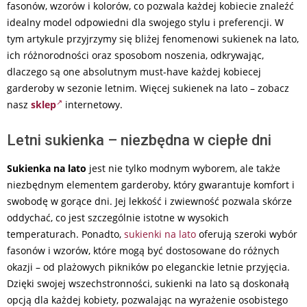
fasonów, wzorów i kolorów, co pozwala każdej kobiecie znaleźć
idealny model odpowiedni dla swojego stylu i preferencji. W
tym artykule przyjrzymy się bliżej fenomenowi sukienek na lato,
ich różnorodności oraz sposobom noszenia, odkrywając,
dlaczego są one absolutnym must-have każdej kobiecej
garderoby w sezonie letnim. Więcej sukienek na lato – zobacz
nasz
sklep
internetowy.
Letni sukienka – niezbędna w ciepłe dni
Sukienka na lato
jest nie tylko modnym wyborem, ale także
niezbędnym elementem garderoby, który gwarantuje komfort i
swobodę w gorące dni. Jej lekkość i zwiewność pozwala skórze
oddychać, co jest szczególnie istotne w wysokich
temperaturach. Ponadto,
sukienki na lato
oferują szeroki wybór
fasonów i wzorów, które mogą być dostosowane do różnych
okazji – od plażowych pikników po eleganckie letnie przyjęcia.
Dzięki swojej wszechstronności, sukienki na lato są doskonałą
opcją dla każdej kobiety, pozwalając na wyrażenie osobistego