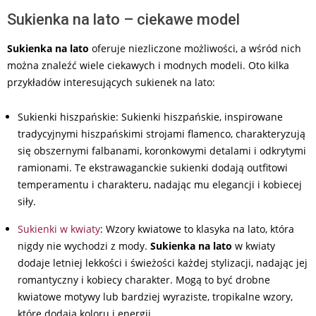
Sukienka na lato – ciekawe model
Sukienka na lato
oferuje niezliczone możliwości, a wśród nich
można znaleźć wiele ciekawych i modnych modeli. Oto kilka
przykładów interesujących sukienek na lato:
Sukienki hiszpańskie: Sukienki hiszpańskie, inspirowane
tradycyjnymi hiszpańskimi strojami flamenco, charakteryzują
się obszernymi falbanami, koronkowymi detalami i odkrytymi
ramionami. Te ekstrawaganckie sukienki dodają outfitowi
temperamentu i charakteru, nadając mu elegancji i kobiecej
siły.
Sukienki w kwiaty
: Wzory kwiatowe to klasyka na lato, która
nigdy nie wychodzi z mody.
Sukienka na lato
w kwiaty
dodaje letniej lekkości i świeżości każdej stylizacji, nadając jej
romantyczny i kobiecy charakter. Mogą to być drobne
kwiatowe motywy lub bardziej wyraziste, tropikalne wzory,
które dodają koloru i energii.