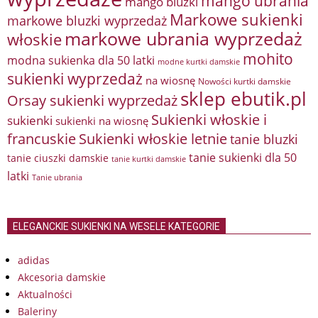
mango ubrania
mango bluzki
Markowe sukienki
markowe bluzki wyprzedaż
markowe ubrania wyprzedaż
włoskie
mohito
modna sukienka dla 50 latki
modne kurtki damskie
sukienki wyprzedaż
na wiosnę
Nowości kurtki damskie
sklep ebutik.pl
Orsay sukienki wyprzedaż
Sukienki włoskie i
sukienki
sukienki na wiosnę
francuskie
Sukienki włoskie letnie
tanie bluzki
tanie sukienki dla 50
tanie ciuszki damskie
tanie kurtki damskie
latki
Tanie ubrania
ELEGANCKIE SUKIENKI NA WESELE KATEGORIE
adidas
Akcesoria damskie
Aktualności
Baleriny