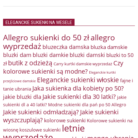
ELEGANCKIE SUKIENKI NA WESELE
Allegro sukienki do 50 zł
allegro
wyprzedaż
bluzeczka damska
bluzka damskie
bluzki damkie
bluzki dam
bluzki damski
bluzki to 50
butik z odzieżą
Czy
zł
Carry kurtki damskie wyprzedaż
kolorowe sukienki są modne?
Eleganckie kurtki
Eleganckie sukienki włoskie
fajne i
przejściowe damskie
Jaka sukienka dla kobiety po 50?
tanie ubrania
Jakie sukienki dla 30 latki?
jakie bluzki dla
jakie
sukienki dl a 40 latki? Modne sukienki dla pań po 50 Allegro
Jakie sukienki odmładzają?
Jakie sukienki
wyszczuplają?
kolorowe sukienki
Kolorowe sukienki na
letnie
wiosnę
koszulowe sukienki
wyprzedaże