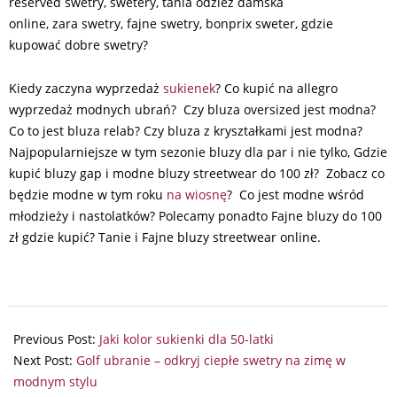
reserved swetry, swetery, tania odzież damska
online, zara swetry, fajne swetry, bonprix sweter, gdzie
kupować dobre swetry?
Kiedy zaczyna wyprzedaż
sukienek
? Co kupić na allegro
wyprzedaż modnych ubrań? Czy bluza oversized jest modna?
Co to jest bluza relab? Czy bluza z kryształkami jest modna?
Najpopularniejsze w tym sezonie bluzy dla par i nie tylko, Gdzie
kupić bluzy gap i modne bluzy streetwear do 100 zł? Zobacz co
będzie modne w tym roku
na wiosnę
? Co jest modne wśród
młodzieży i nastolatków? Polecamy ponadto Fajne bluzy do 100
zł gdzie kupić? Tanie i Fajne bluzy streetwear online.
2024-
10-
Previous Post:
Jaki kolor sukienki dla 50-latki
17
Next Post:
Golf ubranie – odkryj ciepłe swetry na zimę w
modnym stylu