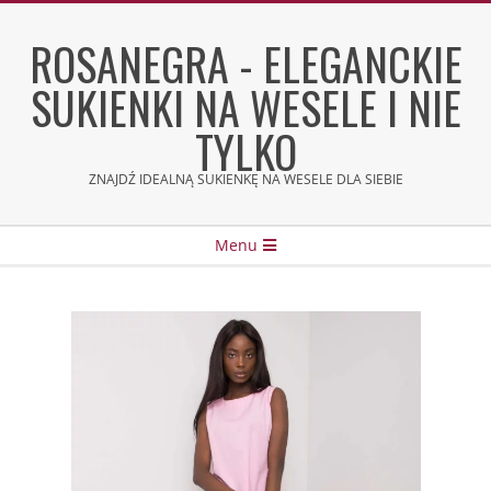
Skip
to
ROSANEGRA - ELEGANCKIE
content
SUKIENKI NA WESELE I NIE
TYLKO
ZNAJDŹ IDEALNĄ SUKIENKĘ NA WESELE DLA SIEBIE
Secondary
Menu
Navigation
Menu