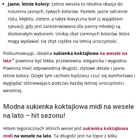
Jasne, letnie kolory
: Letnie wesela to idealna okazja do
noszenia jasnych, żywych kolorów. Pastele, jasne odcienie
różu, błękitu, zieleni, a także klasyczna biel (z wyjątkiem
sytuacji, gdy jest zarezerwowana dla panny młodej) są
doskonałym wyborem. Unikaj zbyt ciemnych kolorów, które
mogą wydawać się zbyt ciężkie na letnią uroczystość.
Podsumowując, idealna
sukienka koktajlowa
na wesele na
lato
powinna być lekka, przewiewna, elegancka i wygodna.
Powinna mieć odpowiednią długość, stylowe detale i jasne,
letnie kolory. Dzięki tym cechom będziesz czuć się komfortowo i
wyglądać olśniewająco podczas każdej letniej uroczystości
weselnej.
Modna sukienka koktajlowa midi na wesele
na lato – hit sezonu!
Hitem tegorocznych letnich wesel jest
sukienka koktajlowa
midi
na wesele na lato
. Ta długość jest na topie z kilku