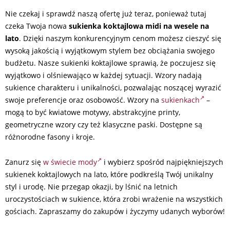
Nie czekaj i sprawdź naszą ofertę już teraz, ponieważ tutaj
czeka Twoja nowa
sukienka koktajlowa midi na wesele
na
lato
. Dzięki naszym konkurencyjnym cenom możesz cieszyć się
wysoką jakością i wyjątkowym stylem bez obciążania swojego
budżetu. Nasze sukienki koktajlowe sprawią, że poczujesz się
wyjątkowo i olśniewająco w każdej sytuacji. Wzory nadają
sukience charakteru i unikalności, pozwalając noszącej wyrazić
swoje preferencje oraz osobowość. Wzory na
sukienkach
–
mogą to być kwiatowe motywy, abstrakcyjne printy,
geometryczne wzory czy też klasyczne paski. Dostępne są
różnorodne fasony i kroje.
Zanurz się
w świecie mody
i wybierz spośród najpiękniejszych
sukienek koktajlowych na lato, które podkreślą Twój unikalny
styl i urodę. Nie przegap okazji, by lśnić na letnich
uroczystościach w sukience, która zrobi wrażenie na wszystkich
gościach. Zapraszamy do zakupów i życzymy udanych wyborów!