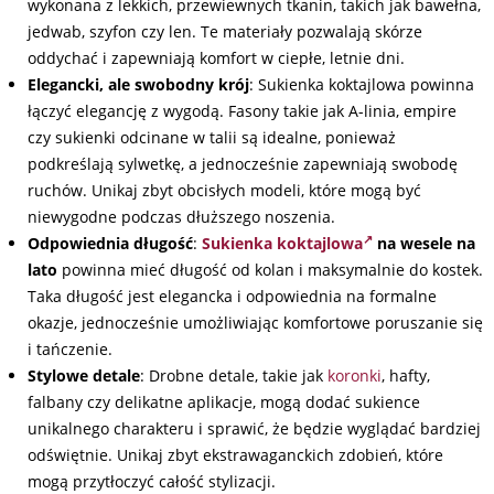
wykonana z lekkich, przewiewnych tkanin, takich jak bawełna,
jedwab, szyfon czy len. Te materiały pozwalają skórze
oddychać i zapewniają komfort w ciepłe, letnie dni.
Elegancki, ale swobodny krój
: Sukienka koktajlowa powinna
łączyć elegancję z wygodą. Fasony takie jak A-linia, empire
czy sukienki odcinane w talii są idealne, ponieważ
podkreślają sylwetkę, a jednocześnie zapewniają swobodę
ruchów. Unikaj zbyt obcisłych modeli, które mogą być
niewygodne podczas dłuższego noszenia.
Odpowiednia długość
:
Sukienka koktajlowa
na wesele na
lato
powinna mieć długość od kolan i maksymalnie do kostek.
Taka długość jest elegancka i odpowiednia na formalne
okazje, jednocześnie umożliwiając komfortowe poruszanie się
i tańczenie.
Stylowe detale
: Drobne detale, takie jak
koronki
, hafty,
falbany czy delikatne aplikacje, mogą dodać sukience
unikalnego charakteru i sprawić, że będzie wyglądać bardziej
odświętnie. Unikaj zbyt ekstrawaganckich zdobień, które
mogą przytłoczyć całość stylizacji.