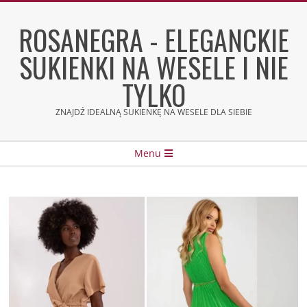
Skip
to
ROSANEGRA - ELEGANCKIE
content
SUKIENKI NA WESELE I NIE
TYLKO
ZNAJDŹ IDEALNĄ SUKIENKĘ NA WESELE DLA SIEBIE
Secondary
Menu
Navigation
Menu