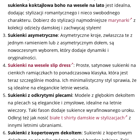
sukienka koktajlowa boho na wesele
na lato
jest idealna,
dodając stylizacji romantycznego i nieco swobodnego
charakteru. Dobierz do stylizacji najmodniejsze
marynarki
z
kolekcji odzieży damskiej i zachwycaj stylem!
Sukienki asymetryczne
: Asymetryczne kroje, zwłaszcza te z
jednym ramieniem lub z asymetrycznym dołem, są
nowoczesnym wyborem, który dodaje dynamiki i
oryginalności.
Sukienki na wesele slip dress
: Proste, satynowe sukienki na
cienkich ramiączkach to ponadczasowa klasyka, która jest
teraz szczególnie modna. Ich minimalistyczny styl sprawia, że
są idealne na eleganckie letnie wesela.
Sukienki z odkrytymi plecami
: Modele z głębokim dekoltem
na plecach są eleganckie i zmysłowe, idealne na letnie
wieczory. Taki fason dodaje sukience wyrafinowanego uroku.
Odkryj też jak nosić
białe t shirty damskie w stylizacjach
z
innymi letnimi ubraniami.
Sukienki z kopertowym dekoltem
: Sukienki z kopertowym