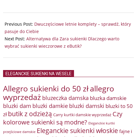
2026-
05-
Previous Post:
Dwuczęściowe letnie komplety – sprawdź, który
28
pasuje do Ciebie
Next Post:
Alternatywa dla Zara sukienki Dlaczego warto
wybrać sukienki wieczorowe z eButik?
ELEGANCKIE SUKIENKI NA WESELE
Allegro sukienki do 50 zł
allegro
wyprzedaż
bluzeczka damska
bluzka damskie
bluzki damkie
bluzki dam
bluzki damski
bluzki to 50
butik z odzieżą
Czy
zł
Carry kurtki damskie wyprzedaż
kolorowe sukienki są modne?
Eleganckie kurtki
Eleganckie sukienki włoskie
fajne i
przejściowe damskie