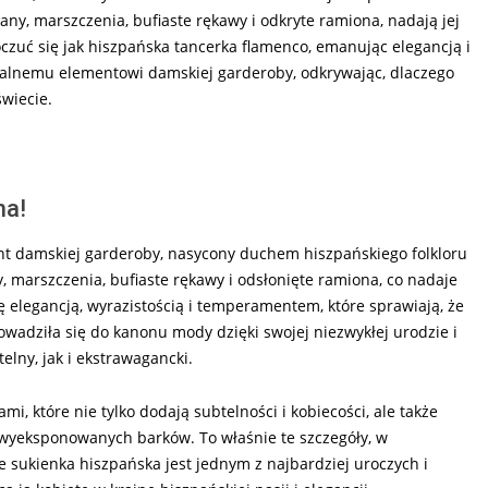
bany, marszczenia, bufiaste rękawy i odkryte ramiona, nadają jej
czuć się jak hiszpańska tancerka flamenco, emanując elegancją i
kalnemu elementowi damskiej garderoby, odkrywając, dlaczego
świecie.
na!
t damskiej garderoby, nasycony duchem hiszpańskiego folkloru
ny, marszczenia, bufiaste rękawy i odsłonięte ramiona, co nadaje
ę elegancją, wyrazistością i temperamentem, które sprawiają, że
owadziła się do kanonu mody dzięki swojej niezwykłej urodzie i
elny, jak i ekstrawagancki.
i, które nie tylko dodają subtelności i kobiecości, ale także
i wyeksponowanych barków. To właśnie te szczegóły, w
e sukienka hiszpańska jest jednym z najbardziej uroczych i