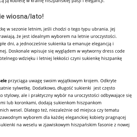
ą kobietę w krainę hiszpańskiej pasji i elegancji.
ie wiosna/lato!
kę w sezonie letnim, jeśli chodzi o tego typu ubrania. Jej
awiają, że jest idealnym wyborem na letnie uroczystości.
płe dni, a jednocześnie sukienka ta emanuje elegancją i
elnej. Doskonale wpisuje się wyglądem w wytworny dress code
telnego wdzięku i letniej lekkości czyni sukienkę hiszpankę
ele
przyciąga uwagę swoim wyjątkowym krojem. Odkryte
katnie sylwetkę. Dodatkowo, długość sukienki jest często
ko stylowy, ale i praktyczny wybór na uroczystości odbywające się
ftami lub koronkami, dodają sukienkom hiszpankom
nich wesel. Dlatego też, niezależnie od miejsca czy tematu
ezawodnym wyborem dla każdej eleganckiej kobiety pragnącej
sukienki na weselu w zjawiskowym hiszpańskim fasonie z nowej