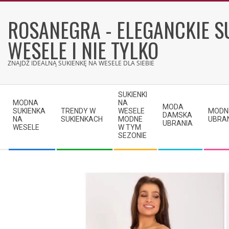
Skip
to
ROSANEGRA - ELEGANCKIE S
content
WESELE I NIE TYLKO
ZNAJDŹ IDEALNĄ SUKIENKĘ NA WESELE DLA SIEBIE
Secondary
SUKIENKI
Navigation
MODNA
NA
MODA
SUKIENKA
TRENDY W
WESELE
MODN
Menu
DAMSKA
NA
SUKIENKACH
MODNE
UBRA
UBRANIA
WESELE
W TYM
SEZONIE