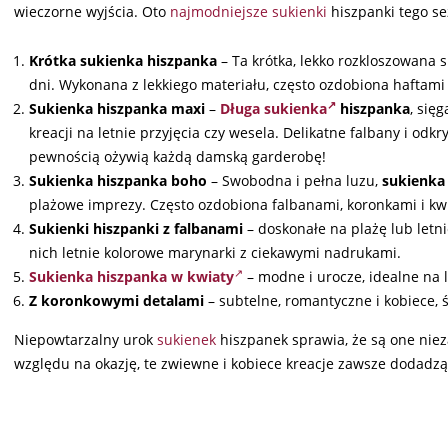
wieczorne wyjścia. Oto
najmodniejsze sukienki
hiszpanki tego se
Krótka sukienka hiszpanka
– Ta krótka, lekko rozkloszowana 
dni. Wykonana z lekkiego materiału, często ozdobiona haftami
Sukienka hiszpanka maxi
–
Długa sukienka
hiszpanka
, się
kreacji na letnie przyjęcia czy wesela. Delikatne falbany i odkr
pewnością ożywią każdą damską garderobę!
Sukienka hiszpanka boho
– Swobodna i pełna luzu,
sukienka
plażowe imprezy. Często ozdobiona falbanami, koronkami i kwi
Sukienki hiszpanki z falbanami
– doskonałe na plażę lub letni
nich letnie kolorowe marynarki z ciekawymi nadrukami.
Sukienka hiszpanka w kwiaty
– modne i urocze, idealne na 
Z koronkowymi detalami
– subtelne, romantyczne i kobiece, ś
Niepowtarzalny urok
sukienek
hiszpanek sprawia, że są one niez
względu na okazję, te zwiewne i kobiece kreacje zawsze dodadzą ur