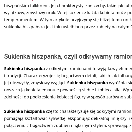
hiszpańskim folklorem. Jej charakterystyczne cechy, takie jak fal
wyjątkowy, zmysłowy urok. W tej sukience każda kobieta może po
temperamentem! W tym artykule przyjrzymy się bliżej temu uni
sukienka hiszpańska jest tak uwielbiana przez kobiety na całym 
Sukienka hiszpanka, czyli odkrywamy ramio
Sukienka hiszpanka
z odkrytymi ramionami to wyjątkowy elemen
i tradycji. Charakteryzuje się bogactwem detali, takich jak falba
jej niezwykły, zmysłowy wygląd.
Sukienka hiszpanka
wyróżnia si
nosząca ją kobieta emanuje pewnością siebie i kobiecą siłą. Wpr
zdolności do podkreślenia kobiecej figury w sposób zarówno subt
Sukienka hiszpanka
często charakteryzuje się odkrytymi ramionam
pomagają kształtować sylwetkę, eksponując delikatną linię szyi 
połączeniu z bogactwem zdobień i figlarnym stylem, sprawiają, ż