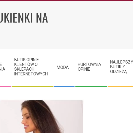
UKIENKI NA
BUTIK OPINIE
NAJLEPSZ
E
KLIENTÓW O
HURTOWNIA
BUTIK Z
MODA
NIA
SKLEPACH
OPINIE
ODZIEŻĄ
INTERNETOWYCH