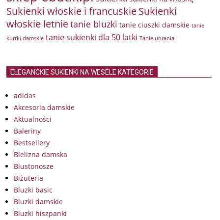
Sukienki włoskie i francuskie
Sukienki
włoskie letnie
tanie bluzki
tanie ciuszki damskie
tanie
tanie sukienki dla 50 latki
kurtki damskie
Tanie ubrania
ELEGANCKIE SUKIENKI NA WESELE KATEGORIE
adidas
Akcesoria damskie
Aktualności
Baleriny
Bestsellery
Bielizna damska
Biustonosze
Biżuteria
Bluzki basic
Bluzki damskie
Bluzki hiszpanki