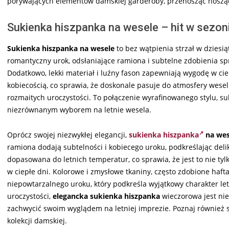
porywających elementów damskiej garderoby, przenosząc noszącą j
Sukienka hiszpanka na wesele – hit w sezon
Sukienka hiszpanka na wesele
to bez wątpienia strzał w dziesiąt
romantyczny urok, odsłaniające ramiona i subtelne zdobienia spr
Dodatkowo, lekki materiał i luźny fason zapewniają wygodę w cie
kobiecością, co sprawia, że doskonale pasuje do atmosfery wes
rozmaitych uroczystości. To połączenie wyrafinowanego stylu, sub
niezrównanym wyborem na letnie wesela.
Oprócz swojej niezwykłej elegancji,
sukienka hiszpanka
na wes
ramiona dodają subtelności i kobiecego uroku, podkreślając deli
dopasowana do letnich temperatur, co sprawia, że jest to nie tyl
w ciepłe dni. Kolorowe i zmysłowe tkaniny, często zdobione ha
niepowtarzalnego uroku, który podkreśla wyjątkowy charakter let
uroczystości,
elegancka
sukienka hiszpanka
wieczorowa jest ni
zachwycić swoim wyglądem na letniej imprezie. Poznaj również 
kolekcji damskiej.