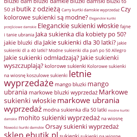
bluzki damkie
bluzki dam
bluzki damski
bluzki to
butik z odzieżą
Czy
50 zł
Carry kurtki damskie wyprzedaż
kolorowe sukienki są modne?
Eleganckie kurtki
Eleganckie sukienki włoskie
fajne
przejściowe damskie
Jaka sukienka dla kobiety po 50?
i tanie ubrania
Jakie sukienki dla 30 latki?
jakie bluzki dla
jakie
sukienki dl a 40 latki? Modne sukienki dla pań po 50 Allegro
Jakie sukienki odmładzają?
Jakie sukienki
wyszczuplają?
kolorowe sukienki
Kolorowe sukienki
letnie
na wiosnę
koszulowe sukienki
wyprzedaże
mango
mango bluzki
Markowe
ubrania
markowe bluzki wyprzedaż
markowe ubrania
sukienki włoskie
wyprzedaż
modna sukienka dla 50 latki
modne kurtki
mohito sukienki wyprzedaż
na wiosnę
damskie
Orsay sukienki wyprzedaż
Nowości kurtki damskie
sklep ebutik.pl
sukienki
sukienki na wiosnę