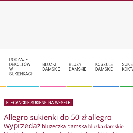
RODZAJE
Y
DEKOLTÓW
BLUZKI
BLUZY
KOSZULE
SUKIE
W
DAMSKIE
DAMSKIE
DAMSKIE
KOKT
SUKIENKACH
ELEGANCKIE SUKIENKI NA WESELE
Allegro sukienki do 50 zł
allegro
wyprzedaż
bluzeczka damska
bluzka damskie