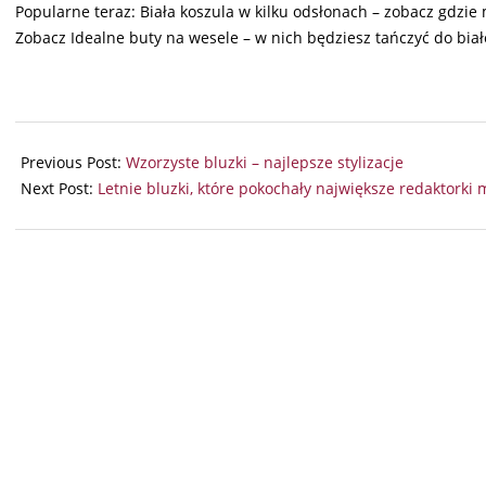
Popularne teraz: Biała koszula w kilku odsłonach – zobacz gdzie 
Zobacz Idealne buty na wesele – w nich będziesz tańczyć do bia
2025-
06-
Previous Post:
Wzorzyste bluzki – najlepsze stylizacje
27
Next Post:
Letnie bluzki, które pokochały największe redaktorki