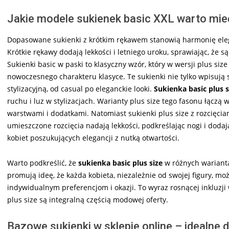
Jakie modele sukienek basic XXL warto mie
Dopasowane sukienki z krótkim rękawem stanowią harmonię elega
Krótkie rękawy dodają lekkości i letniego uroku, sprawiając, że s
Sukienki basic w paski to klasyczny wzór, który w wersji plus si
nowoczesnego charakteru klasyce. Te sukienki nie tylko wpisują 
stylizacyjną, od casual po eleganckie looki.
Sukienka basic plus s
ruchu i luz w stylizacjach. Warianty plus size tego fasonu łąc
warstwami i dodatkami. Natomiast sukienki plus size z rozcięcia
umieszczone rozcięcia nadają lekkości, podkreślając nogi i dod
kobiet poszukujących elegancji z nutką otwartości.
Warto podkreślić, że
sukienka basic plus size
w różnych warianta
promują ideę, że każda kobieta, niezależnie od swojej figury, m
indywidualnym preferencjom i okazji. To wyraz rosnącej inkluzji
plus size są integralną częścią modowej oferty.
Bazowe sukienki w sklepie online – idealne d