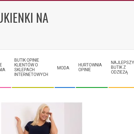
UKIENKI NA
BUTIK OPINIE
NAJLEPSZ
E
KLIENTÓW O
HURTOWNIA
BUTIK Z
MODA
NIA
SKLEPACH
OPINIE
ODZIEŻĄ
INTERNETOWYCH