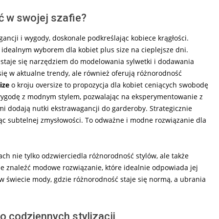
ć w swojej szafie?
ncji i wygody, doskonale podkreślając kobiece krągłości.
ą idealnym wyborem dla kobiet plus size na cieplejsze dni.
ze staje się narzędziem do modelowania sylwetki i dodawania
się w aktualne trendy, ale również oferują różnorodność
ize
o kroju oversize to propozycja dla kobiet ceniących swobodę
zą wygodę z modnym stylem, pozwalając na eksperymentowanie z
mi dodają nutki ekstrawagancji do garderoby. Strategicznie
ając subtelnej zmysłowości. To odważne i modne rozwiązanie dla
ch nie tylko odzwierciedla różnorodność stylów, ale także
oże znaleźć modowe rozwiązanie, które idealnie odpowiada jej
 w świecie mody, gdzie różnorodność staje się normą, a ubrania
o codziennych stylizacji