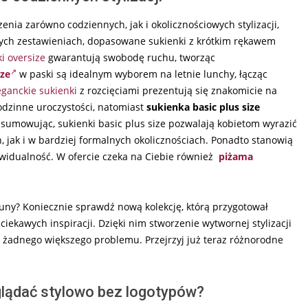
nia zarówno codziennych, jak i okolicznościowych stylizacji,
nych zestawieniach, dopasowane sukienki z krótkim rękawem
i oversize
gwarantują swobodę ruchu, tworząc
ize
w paski są idealnym wyborem na letnie lunchy, łącząc
eganckie sukienki
z rozcięciami prezentują się znakomicie na
dzinne uroczystości, natomiast
sukienka basic plus size
dsumowując, sukienki basic plus size pozwalają kobietom wyrazić
 jak i w bardziej formalnych okolicznościach. Ponadto stanowią
ywidualność. W ofercie czeka na Ciebie również
piżama
tuny? Koniecznie sprawdź nową kolekcję, którą przygotował
ekawych inspiracji. Dzięki nim stworzenie wytwornej stylizacji
ło żadnego większego problemu. Przejrzyj już teraz różnorodne
yglądać stylowo bez logotypów?