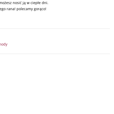
możesz nosić ją w ciepłe dni.
łego rana! polecamy gorąco!
 mody