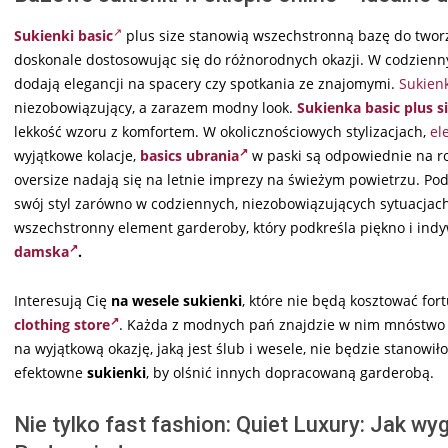
Sukienki basic
plus size stanowią wszechstronną bazę do tworze
doskonale dostosowując się do różnorodnych okazji. W codzien
dodają elegancji na spacery czy spotkania ze znajomymi.
Sukienk
niezobowiązujący, a zarazem modny look.
Sukienka basic plus s
lekkość wzoru z komfortem. W okolicznościowych stylizacjach,
el
wyjątkowe kolacje,
basics ubrania
w paski są odpowiednie na ro
oversize nadają się na letnie imprezy na świeżym powietrzu. Po
swój styl zarówno w codziennych, niezobowiązujących sytuacjach,
wszechstronny element garderoby, który podkreśla piękno i ind
damska
.
Interesują Cię
na wesele sukienki
, które nie będą kosztować for
clothing store
. Każda z modnych pań znajdzie w nim mnóstwo ci
na wyjątkową okazję, jaką jest ślub i wesele, nie będzie stanowi
efektowne
sukienki
, by olśnić innych dopracowaną garderobą.
Nie tylko fast fashion: Quiet Luxury: Jak w