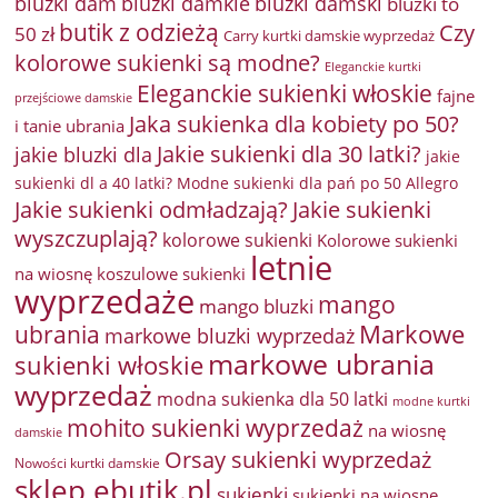
bluzki damkie
bluzki dam
bluzki damski
bluzki to
butik z odzieżą
Czy
50 zł
Carry kurtki damskie wyprzedaż
kolorowe sukienki są modne?
Eleganckie kurtki
Eleganckie sukienki włoskie
fajne
przejściowe damskie
Jaka sukienka dla kobiety po 50?
i tanie ubrania
Jakie sukienki dla 30 latki?
jakie bluzki dla
jakie
sukienki dl a 40 latki? Modne sukienki dla pań po 50 Allegro
Jakie sukienki odmładzają?
Jakie sukienki
wyszczuplają?
kolorowe sukienki
Kolorowe sukienki
letnie
na wiosnę
koszulowe sukienki
wyprzedaże
mango
mango bluzki
Markowe
ubrania
markowe bluzki wyprzedaż
markowe ubrania
sukienki włoskie
wyprzedaż
modna sukienka dla 50 latki
modne kurtki
mohito sukienki wyprzedaż
na wiosnę
damskie
Orsay sukienki wyprzedaż
Nowości kurtki damskie
sklep ebutik.pl
sukienki
sukienki na wiosnę