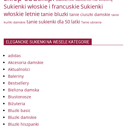
Sukienki włoskie i francuskie
Sukienki
włoskie letnie
tanie bluzki
tanie ciuszki damskie
tanie
tanie sukienki dla 50 latki
kurtki damskie
Tanie ubrania
ELEGANCKIE SUKIENKI NA WESELE KATEGORIE
adidas
Akcesoria damskie
Aktualności
Baleriny
Bestsellery
Bielizna damska
Biustonosze
Biżuteria
Bluzki basic
Bluzki damskie
Bluzki hiszpanki