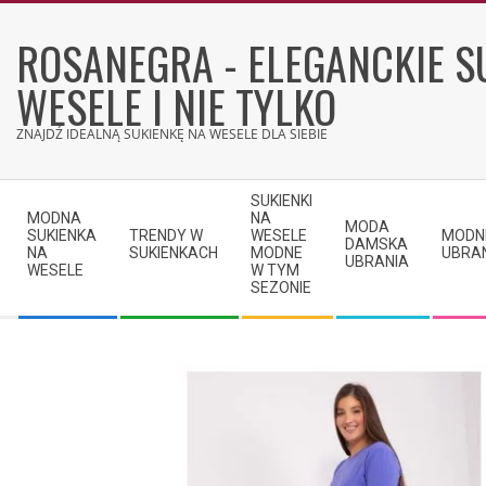
Skip
to
ROSANEGRA - ELEGANCKIE S
content
WESELE I NIE TYLKO
ZNAJDŹ IDEALNĄ SUKIENKĘ NA WESELE DLA SIEBIE
Secondary
SUKIENKI
Navigation
MODNA
NA
MODA
SUKIENKA
TRENDY W
WESELE
MODN
Menu
DAMSKA
NA
SUKIENKACH
MODNE
UBRA
UBRANIA
WESELE
W TYM
SEZONIE