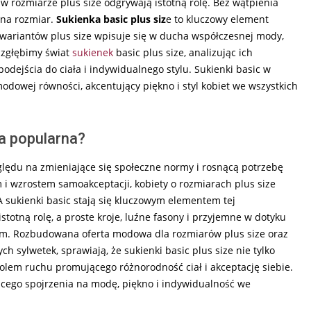
w rozmiarze plus size odgrywają istotną rolę. Bez wątpienia
 na rozmiar.
Sukienka basic plus siz
e to kluczowy element
ć wariantów plus size wpisuje się w ducha współczesnej mody,
 zgłębimy świat
sukienek
basic plus size, analizując ich
ejścia do ciała i indywidualnego stylu. Sukienki basic w
modowej równości, akcentujący piękno i styl kobiet we wszystkich
ka popularna?
lędu na zmieniające się społeczne normy i rosnącą potrzebę
i wzrostem samoakceptacji, kobiety o rozmiarach plus size
 sukienki basic stają się kluczowym elementem tej
totną rolę, a proste kroje, luźne fasony i przyjemne w dotyku
iom. Rozbudowana oferta modowa dla rozmiarów plus size oraz
h sylwetek, sprawiają, że sukienki basic plus size nie tylko
olem ruchu promującego różnorodność ciał i akceptację siebie.
jącego spojrzenia na modę, piękno i indywidualność we