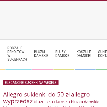
RODZAJE
Y
DEKOLTÓW
BLUZKI
BLUZY
KOSZULE
SUKIE
W
DAMSKIE
DAMSKIE
DAMSKIE
KOKT
SUKIENKACH
ELEGANCKIE SUKIENKI NA WESELE
Allegro sukienki do 50 zł
allegro
wyprzedaż
bluzeczka damska
bluzka damskie