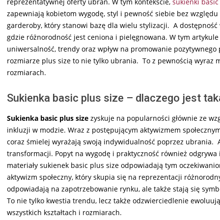
reprezentatywnej oferty ubrań. W tym kontekście,
sukienki basic
zapewniają kobietom wygodę, styl i pewność siebie bez względu
garderoby, który stanowi bazę dla wielu stylizacji. A dostępnoś
gdzie różnorodność jest ceniona i pielęgnowana. W tym artykule
uniwersalność, trendy oraz wpływ na promowanie pozytywnego pod
rozmiarze plus size to nie tylko ubrania. To z pewnością wyraz 
rozmiarach.
Sukienka basic plus size – dlaczego jest ta
Sukienka basic plus size
zyskuje na popularności głównie ze wzg
inkluzji w modzie. Wraz z postępującym aktywizmem społecznym 
coraz śmielej wyrażają swoją indywidualność poprzez ubrania. A
transformacji. Popyt na wygodę i praktyczność również odgrywa is
materiały sukienek basic plus size odpowiadają tym oczekiwan
aktywizm społeczny, który skupia się na reprezentacji różnorodnyc
odpowiadają na zapotrzebowanie rynku, ale także stają się symb
To nie tylko kwestia trendu, lecz także odzwierciedlenie ewoluu
wszystkich kształtach i rozmiarach.