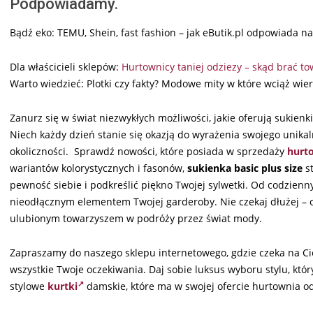
Podpowiadamy.
Bądź eko: TEMU, Shein, fast fashion – jak eButik.pl odpowiada n
Dla właścicieli sklepów:
Hurtownicy taniej odziezy – skąd brać to
Warto wiedzieć: Plotki czy fakty? Modowe mity w które wciąż wie
Zanurz się w świat niezwykłych możliwości, jakie oferują sukienk
Niech każdy dzień stanie się okazją do wyrażenia swojego unikaln
okoliczności. Sprawdź nowości, które posiada w sprzedaży
hurto
wariantów kolorystycznych i fasonów,
sukienka basic plus size
st
pewność siebie i podkreślić piękno Twojej sylwetki. Od codzien
nieodłącznym elementem Twojej garderoby. Nie czekaj dłużej – 
ulubionym towarzyszem w podróży przez świat mody.
Zapraszamy do naszego sklepu internetowego, gdzie czeka na Cie
wszystkie Twoje oczekiwania. Daj sobie luksus wyboru stylu, kt
stylowe
kurtki
damskie, które ma w swojej ofercie hurtownia od