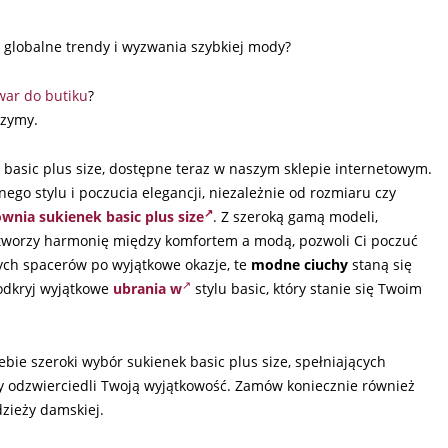
a globalne trendy i wyzwania szybkiej mody?
war do butiku
?
rzymy.
i basic plus size, dostępne teraz w naszym sklepie internetowym.
ego stylu i poczucia elegancji, niezależnie od rozmiaru czy
wnia sukienek basic plus size
. Z szeroką gamą modeli,
worzy harmonię między komfortem a modą, pozwoli Ci poczuć
nych spacerów po wyjątkowe okazje, te
modne ciuchy
staną się
odkryj wyjątkowe
ubrania w
stylu basic, który stanie się Twoim
bie szeroki wybór sukienek basic plus size, spełniających
óry odzwierciedli Twoją wyjątkowość. Zamów koniecznie również
zieży damskiej.