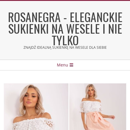
Skip
to
ROSANEGRA - ELEGANCKIE
content
SUKIENKI NA WESELE I NIE
TYLKO
ZNAJDŹ IDEALNĄ SUKIENKĘ NA WESELE DLA SIEBIE
Secondary
Menu
Navigation
Menu