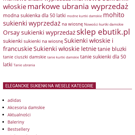
markowe ubrania wyprzedaż
włoskie
mohito
modna sukienka dla 50 latki
modne kurtki damskie
sukienki wyprzedaż
na wiosnę
Nowości kurtki damskie
sklep ebutik.pl
Orsay sukienki wyprzedaż
Sukienki włoskie i
sukienki
sukienki na wiosnę
francuskie
Sukienki włoskie letnie
tanie bluzki
tanie sukienki dla 50
tanie ciuszki damskie
tanie kurtki damskie
latki
Tanie ubrania
ELEGANCKIE SUKIENKI NA WESELE KATEGORIE
adidas
Akcesoria damskie
Aktualności
Baleriny
Bestsellery