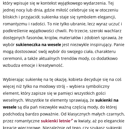
który wpisuje się w kontekst wyjątkowego wydarzenia. Tej
jednej nocy lub dnia, gdzie miłość celebruje się w otoczeniu
bliskich i przyjaciół, sukienka staje się symbolem elegancji,
romantyzmu i radości. To nie tylko ubranie, lecz wyraz uczuć i
podkreślenie wyjątkowości chwili. Po trzecie, szeroki wachlarz
dostępnych fasonów, krojów, materiałów i zdobień sprawia, że
wybór
sukieneczka na wesele
jest niezwykle inspirujący. Panie
mogą dostosować swój wybór do swojego ciała, charakteru
ceremonii, a także aktualnych trendów mody, co dodatkowo
wzbudza emocje i kreatywność.
Wybierając sukienkę na tę okazję, kobieta decyduje się na coś
więcej niż tylko na modowy strój – wybiera symboliczny
element, który zapisze się w pamięci wszystkich gości
weselnych. Wszystkie te elementy sprawiają, że
sukienki na
wesele
są dla pań niezwykle ważną częścią mody, do której
podchodzą bardzo poważnie. Od klasycznych małych czarnych,
przez romantyczne
sukienki letnie
w kwiaty, aż po eleganckie
kreacje wieczorowe. Niezależnie od tego, czy szukasz sukienki