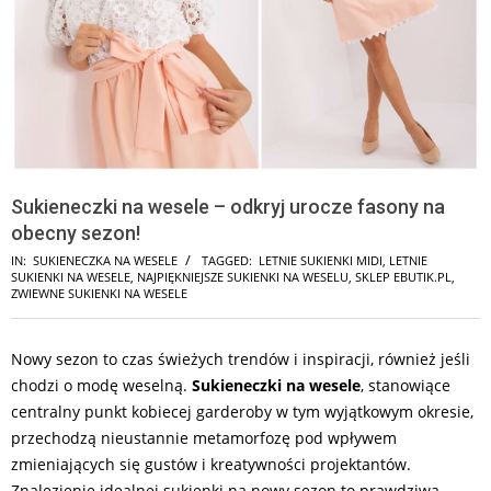
Sukieneczki na wesele – odkryj urocze fasony na
obecny sezon!
IN:
SUKIENECZKA NA WESELE
TAGGED:
LETNIE SUKIENKI MIDI
,
LETNIE
SUKIENKI NA WESELE
,
NAJPIĘKNIEJSZE SUKIENKI NA WESELU
,
SKLEP EBUTIK.PL
,
ZWIEWNE SUKIENKI NA WESELE
Nowy sezon to czas świeżych trendów i inspiracji, również jeśli
chodzi o modę weselną.
Sukieneczki na wesele
, stanowiące
centralny punkt kobiecej garderoby w tym wyjątkowym okresie,
przechodzą nieustannie metamorfozę pod wpływem
zmieniających się gustów i kreatywności projektantów.
Znalezienie idealnej sukienki na nowy sezon to prawdziwa