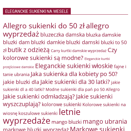
ELEGANCKIE SUKIENKI NA WESELE
Allegro sukienki do 50 zł
allegro
wyprzedaż
bluzeczka damska
bluzka damskie
bluzki damkie
bluzki dam
bluzki damski
bluzki to 50
butik z odzieżą
Czy
zł
Carry kurtki damskie wyprzedaż
kolorowe sukienki są modne?
Eleganckie kurtki
Eleganckie sukienki włoskie
fajne i
przejściowe damskie
Jaka sukienka dla kobiety po 50?
tanie ubrania
Jakie sukienki dla 30 latki?
jakie bluzki dla
jakie
sukienki dl a 40 latki? Modne sukienki dla pań po 50 Allegro
Jakie sukienki odmładzają?
Jakie sukienki
wyszczuplają?
kolorowe sukienki
Kolorowe sukienki na
letnie
wiosnę
koszulowe sukienki
wyprzedaże
mango ubrania
mango bluzki
Markowe sukienki
markowe bluzki wyprzedaż