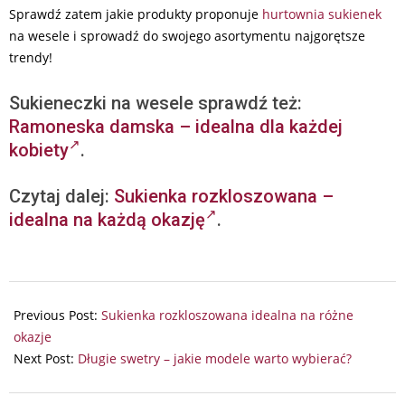
Sprawdź zatem jakie produkty proponuje
hurtownia sukienek
na wesele i sprowadź do swojego asortymentu najgorętsze
trendy!
Sukieneczki na wesele sprawdź też:
Ramoneska damska – idealna dla każdej
kobiety
.
Czytaj dalej:
Sukienka rozkloszowana –
idealna na każdą okazję
.
2026-
06-
Previous Post:
Sukienka rozkloszowana idealna na różne
13
okazje
Next Post:
Długie swetry – jakie modele warto wybierać?