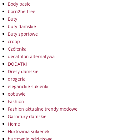
Body basic
born2be free
Buty
buty damskie
Buty sportowe
cropp
Czółenka
decathlon alternatywa
DODATKI
Dresy damskie
drogeria
eleganckie sukienki
eobuwie
Fashion
Fashion aktualne trendy modowe
Garnitury damskie
Home
Hurtownia sukienek
hurtownie odzieżowe