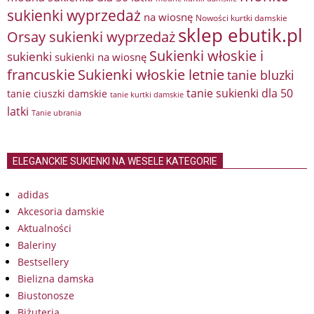
sukienki wyprzedaż
na wiosnę
Nowości kurtki damskie
sklep ebutik.pl
Orsay sukienki wyprzedaż
Sukienki włoskie i
sukienki
sukienki na wiosnę
francuskie
Sukienki włoskie letnie
tanie bluzki
tanie sukienki dla 50
tanie ciuszki damskie
tanie kurtki damskie
latki
Tanie ubrania
ELEGANCKIE SUKIENKI NA WESELE KATEGORIE
adidas
Akcesoria damskie
Aktualności
Baleriny
Bestsellery
Bielizna damska
Biustonosze
Biżuteria