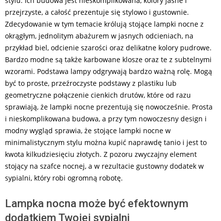
stylu. Ich budowa jest nieskomplikowana, kolory jasne i
przejrzyste, a całość prezentuje się stylowo i gustownie.
Zdecydowanie w tym temacie królują stojące lampki nocne z
okrągłym, jednolitym abażurem w jasnych odcieniach, na
przykład biel, odcienie szarości oraz delikatne kolory pudrowe.
Bardzo modne są także karbowane klosze oraz te z subtelnymi
wzorami. Podstawa lampy odgrywają bardzo ważną rolę. Mogą
być to proste, przeźroczyste podstawy z plastiku lub
geometryczne połączenie cienkich drutów, które od razu
sprawiają, że lampki nocne prezentują się nowocześnie. Prosta
i nieskomplikowana budowa, a przy tym nowoczesny design i
modny wygląd sprawia, że stojące lampki nocne w
minimalistycznym stylu można kupić naprawdę tanio i jest to
kwota kilkudziesięciu złotych. Z pozoru zwyczajny element
stojący na szafce nocnej, a w rezultacie gustowny dodatek w
sypialni, który robi ogromną robotę.
Lampka nocna może być efektownym
dodatkiem Twojej sypialni