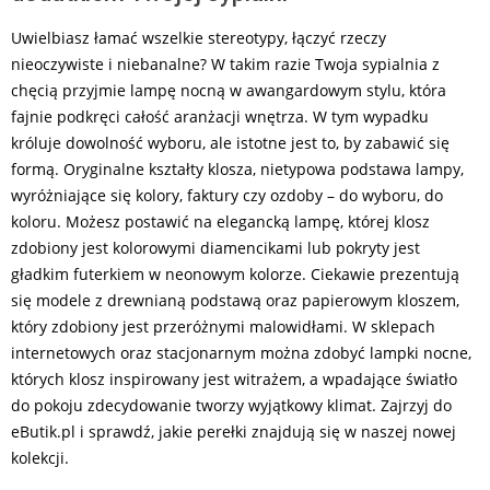
Uwielbiasz łamać wszelkie stereotypy, łączyć rzeczy
nieoczywiste i niebanalne? W takim razie Twoja sypialnia z
chęcią przyjmie lampę nocną w awangardowym stylu, która
fajnie podkręci całość aranżacji wnętrza. W tym wypadku
króluje dowolność wyboru, ale istotne jest to, by zabawić się
formą. Oryginalne kształty klosza, nietypowa podstawa lampy,
wyróżniające się kolory, faktury czy ozdoby – do wyboru, do
koloru. Możesz postawić na elegancką lampę, której klosz
zdobiony jest kolorowymi diamencikami lub pokryty jest
gładkim futerkiem w neonowym kolorze. Ciekawie prezentują
się modele z drewnianą podstawą oraz papierowym kloszem,
który zdobiony jest przeróżnymi malowidłami. W sklepach
internetowych oraz stacjonarnym można zdobyć lampki nocne,
których klosz inspirowany jest witrażem, a wpadające światło
do pokoju zdecydowanie tworzy wyjątkowy klimat. Zajrzyj do
eButik.pl i sprawdź, jakie perełki znajdują się w naszej nowej
kolekcji.