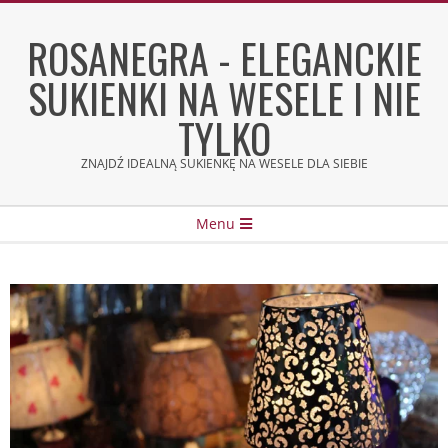
Skip
to
ROSANEGRA - ELEGANCKIE
content
SUKIENKI NA WESELE I NIE
TYLKO
ZNAJDŹ IDEALNĄ SUKIENKĘ NA WESELE DLA SIEBIE
Secondary
Menu
Navigation
Menu