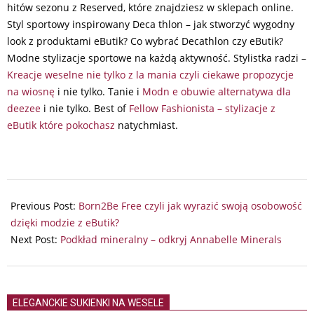
hitów sezonu z Reserved, które znajdziesz w sklepach online.
Styl sportowy inspirowany Deca thlon – jak stworzyć wygodny
look z produktami eButik? Co wybrać Decathlon czy eButik?
Modne stylizacje sportowe na każdą aktywność. Stylistka radzi –
Kreacje weselne nie tylko z la mania czyli ciekawe propozycje
na wiosnę
i nie tylko. Tanie i
Modn e obuwie alternatywa dla
deezee
i nie tylko. Best of
Fellow Fashionista – stylizacje z
eButik które pokochasz
natychmiast.
2025-
01-
Previous Post:
Born2Be Free czyli jak wyrazić swoją osobowość
19
dzięki modzie z eButik?
Next Post:
Podkład mineralny – odkryj Annabelle Minerals
ELEGANCKIE SUKIENKI NA WESELE