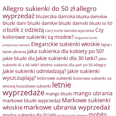
Allegro sukienki do 50 zł
allegro
wyprzedaż
bluzeczka damska
bluzka damskie
bluzki damkie
bluzki dam
bluzki damski
bluzki to 50
butik z odzieżą
Czy
zł
Carry kurtki damskie wyprzedaż
kolorowe sukienki są modne?
Eleganckie kurtki
Eleganckie sukienki włoskie
fajne i
przejściowe damskie
Jaka sukienka dla kobiety po 50?
tanie ubrania
Jakie sukienki dla 30 latki?
jakie bluzki dla
jakie
sukienki dl a 40 latki? Modne sukienki dla pań po 50 Allegro
Jakie sukienki odmładzają?
Jakie sukienki
wyszczuplają?
kolorowe sukienki
Kolorowe sukienki na
letnie
wiosnę
koszulowe sukienki
wyprzedaże
mango ubrania
mango bluzki
Markowe sukienki
markowe bluzki wyprzedaż
markowe ubrania wyprzedaż
włoskie
mohito
modna sukienka dla 50 latki
modne kurtki damskie