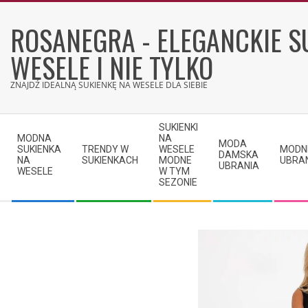
Skip
to
ROSANEGRA - ELEGANCKIE S
content
WESELE I NIE TYLKO
ZNAJDŹ IDEALNĄ SUKIENKĘ NA WESELE DLA SIEBIE
Secondary
SUKIENKI
Navigation
MODNA
NA
MODA
SUKIENKA
TRENDY W
WESELE
MODN
Menu
DAMSKA
NA
SUKIENKACH
MODNE
UBRA
UBRANIA
WESELE
W TYM
SEZONIE