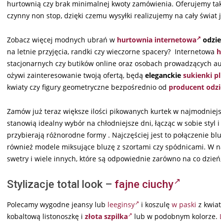
hurtownią czy brak minimalnej kwoty zamówienia. Oferujemy tak
czynny non stop, dzięki czemu wysyłki realizujemy na cały świat 
Zobacz więcej modnych ubrań w
hurtownia internetowa
odzie
na letnie przyjęcia, randki czy wieczorne spacery? Internetowa
h
stacjonarnych czy butików online oraz osobach prowadzących au
ożywi zainteresowanie twoją ofertą, będą
eleganckie
sukienki pl
kwiaty czy figury geometryczne bezpośrednio od
producent odzi
Zamów już teraz większe ilości pikowanych kurtek w najmodniej
stanowią idealny wybór na chłodniejsze dni, łącząc w sobie sty
przybierają różnorodne formy . Najczęściej jest to połączenie bl
również modele miksujące bluzę z szortami czy spódnicami. W na
swetry i wiele innych, które są odpowiednie zarówno na co dzień, 
Stylizacje total look –
fajne ciuchy
Polecamy wygodne jeansy lub
leeginsy
i koszulę
w paski
z kwiat
kobaltową listonoszkę i
złota szpilka
lub w podobnym kolorze.