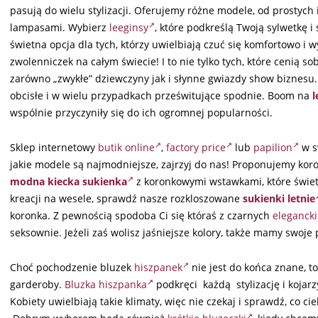
pasują do wielu stylizacji. Oferujemy różne modele, od prostych
lampasami. Wybierz
leeginsy
, które podkreślą Twoją sylwetkę 
świetna opcja dla tych, którzy uwielbiają czuć się komfortowo i
zwolenniczek na całym świecie! I to nie tylko tych, które cenią s
zarówno „zwykłe” dziewczyny jak i słynne gwiazdy show biznesu.
obcisłe i w wielu przypadkach prześwitujące spodnie. Boom na
l
wspólnie przyczyniły się do ich ogromnej popularności.
Sklep internetowy
butik online
,
factory price
lub
papilion
w s
jakie modele są najmodniejsze, zajrzyj do nas! Proponujemy kor
modna kiecka sukienka
z koronkowymi wstawkami, które świet
kreacji na wesele, sprawdź nasze rozkloszowane
sukienki letnie
koronka. Z pewnością spodoba Ci się któraś z czarnych
elegancki
seksownie. Jeżeli zaś wolisz jaśniejsze kolory, także mamy swoje 
Choć pochodzenie bluzek
hiszpanek
nie jest do końca znane, t
garderoby.
Bluzka hiszpanka
podkręci każdą stylizację i koja
Kobiety uwielbiają takie klimaty, więc nie czekaj i sprawdź, co