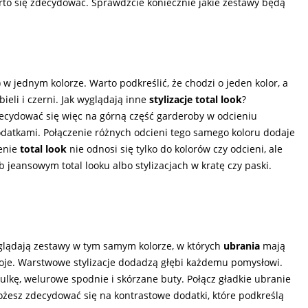
rto się zdecydować. Sprawdźcie koniecznie jakie zestawy będą
w) w jednym kolorze. Warto podkreślić, że chodzi o jeden kolor, a
eli i czerni. Jak wyglądają inne
stylizacje total look
?
ecydować się więc na górną część garderoby w odcieniu
odatkami. Połączenie różnych odcieni tego samego koloru dodaje
enie
total look
nie odnosi się tylko do kolorów czy odcieni, ale
eansowym total looku albo stylizacjach w kratę czy paski.
yglądają zestawy w tym samym kolorze, w których
ubrania
mają
oje. Warstwowe stylizacje dodadzą głębi każdemu pomysłowi.
zulkę, welurowe spodnie i skórzane buty. Połącz gładkie ubranie
żesz zdecydować się na kontrastowe dodatki, które podkreślą