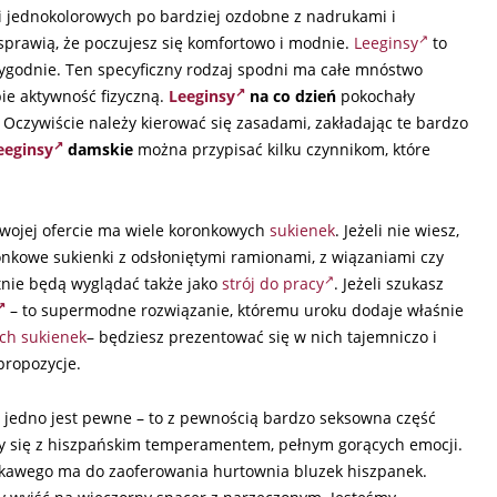
 i jednokolorowych po bardziej ozdobne z nadrukami i
i sprawią, że poczujesz się komfortowo i modnie.
Leeginsy
to
 wygodnie. Ten specyficzny rodzaj spodni ma całe mnóstwo
obie aktywność fizyczną.
Leeginsy
na co dzień
pokochały
 Oczywiście należy kierować się zasadami, zakładając te bardzo
eeginsy
damskie
można przypisać kilku czynnikom, które
wojej ofercie ma wiele koronkowych
sukienek
. Jeżeli nie wiesz,
onkowe sukienki z odsłoniętymi ramionami, z wiązaniami czy
nie będą wyglądać także jako
strój do pracy
. Jeżeli szukasz
– to supermodne rozwiązanie, któremu uroku dodaje właśnie
ch sukienek
– będziesz prezentować się w nich tajemniczo i
propozycje.
o jedno jest pewne – to z pewnością bardzo seksowna część
rzy się z hiszpańskim temperamentem, pełnym gorących emocji.
 ciekawego ma do zaoferowania hurtownia bluzek hiszpanek.