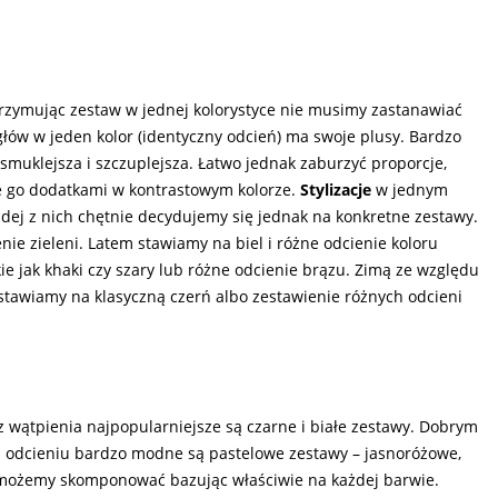
trzymując zestaw w jednej kolorystyce nie musimy zastanawiać
 głów w jeden kolor (identyczny odcień) ma swoje plusy. Bardzo
 smuklejsza i szczuplejsza. Łatwo jednak zaburzyć proporcje,
ie go dodatkami w kontrastowym kolorze.
Stylizacje
w jednym
żdej z nich chętnie decydujemy się jednak na konkretne zestawy.
nie zieleni. Latem stawiamy na biel i różne odcienie koloru
ie jak khaki czy szary lub różne odcienie brązu. Zimą ze względu
ą stawiamy na klasyczną czerń albo zestawienie różnych odcieni
z wątpienia najpopularniejsze są czarne i białe zestawy. Dobrym
m odcieniu bardzo modne są pastelowe zestawy – jasnoróżowe,
ru możemy skomponować bazując właściwie na każdej barwie.