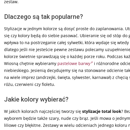
zestaw.
Dlaczego są tak popularne?
Stylizacje w jednym kolorze są dosyć proste do zaplanowania. U
się czy kolory będą do siebie pasować. Ubieranie się od stóp do
wpływa to na postrzeganie całej sylwetki, która wydaje się wtedy
dlatego jeśli nie jesteście pewne zestawu polecamy uzupełnien
kolorze świetnie sprawdzają się o każdej porze roku. Podczas ka
Wiosną chętnie wybieramy
pastelowe barwy
i różnorodne odcie
niebieskiego. Jesienią decydujemy się na stonowane odcienie tak
na wiele imprez (andrzejki, święta, sylwester, karnawał) z chęci
różu, czerwieni czy fioletu.
Jakie kolory wybierać?
W jakich kolorach najczęściej tworzy się
stylizacje total look
? Be
wyborem będzie także szary, nude czy brąz. Jeśli mowa o jedny
liliowe czy błękitne. Zestawy w wielu odcieniach jednego kolo