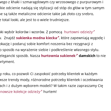
wego z khaki i szmaragdowym czy wrzosowego z purpurowym i
e odcienie nadają się stylizacji od stóp do głów w tym samym
są także metaliczne odcienie takie jak złoto czy srebro,
tal looki, ale jest to o wiele trudniejsze.
roki wybór kolorów i wzorów. Z pomocą
hurtowni odzieży
ów. Znajdź
sukienka modna kiecka
, które zapewniają wygodę i
kazję i podaruj sobie komfort noszenia bez rezygnacji z
to sposób na wyrażenie siebie i podkreślenie własnego stylu.
i elegancki sposób. Nasza
hurtownia sukienek
damskich
to nie
ortyment.
y roku, co pozwoli Ci zaspokoić potrzeby klientek w każdym
sze trendy mody, różnorodne potrzeby klientek i oczekiwania
nach i z dużym wyborem modeli? W takim razie zapraszamy Cię
jnowsze kolekcje odzieży
hurtem!