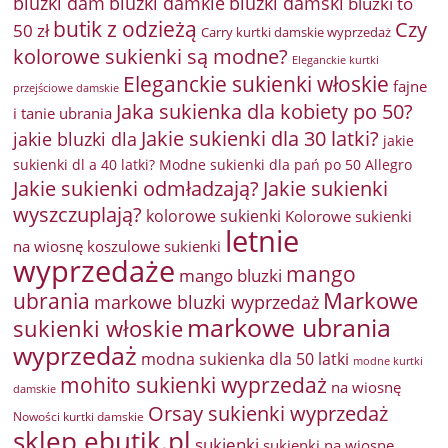
bluzki damkie
bluzki dam
bluzki damski
bluzki to
butik z odzieżą
Czy
50 zł
Carry kurtki damskie wyprzedaż
kolorowe sukienki są modne?
Eleganckie kurtki
Eleganckie sukienki włoskie
fajne
przejściowe damskie
Jaka sukienka dla kobiety po 50?
i tanie ubrania
Jakie sukienki dla 30 latki?
jakie bluzki dla
jakie
sukienki dl a 40 latki? Modne sukienki dla pań po 50 Allegro
Jakie sukienki odmładzają?
Jakie sukienki
wyszczuplają?
kolorowe sukienki
Kolorowe sukienki
letnie
na wiosnę
koszulowe sukienki
wyprzedaże
mango
mango bluzki
Markowe
ubrania
markowe bluzki wyprzedaż
markowe ubrania
sukienki włoskie
wyprzedaż
modna sukienka dla 50 latki
modne kurtki
mohito sukienki wyprzedaż
na wiosnę
damskie
Orsay sukienki wyprzedaż
Nowości kurtki damskie
sklep ebutik.pl
sukienki
sukienki na wiosnę