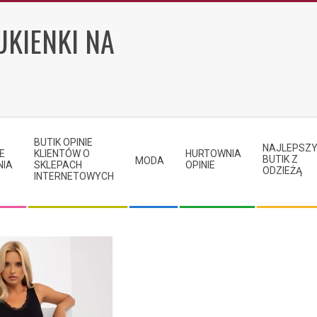
UKIENKI NA
BUTIK OPINIE
NAJLEPSZ
E
KLIENTÓW O
HURTOWNIA
BUTIK Z
MODA
NIA
SKLEPACH
OPINIE
ODZIEŻĄ
INTERNETOWYCH