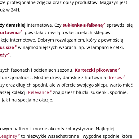
że profesjonalne zdjęcia oraz opisy produktów. Magazyn jest
już w 24H.
ży damskiej
internetowa. Czy
sukienka z falbaną
sprawdzi się
urtownia
powstała z myślą o właścicielach sklepów
kcje internetowe. Dobrym rozwiązaniem, który z pewnością
us size
w najmodniejszych wzorach, np. w lamparcie cętki,
eży
.
szych fasonach i odcieniach sezonu.
Kurteczki pikowane
l i funkcjonalność. Modne dresy damskie z hurtownia
dresów
uzy oraz długich spodni, ale w ofercie swojego sklepu warto mieć
szej kolekcji
Relevance
znajdziesz bluzki, sukienki, spodnie,
jak i na specjalne okazje.
owym haftem i mocne akcenty kolorystyczne. Najlepiej
Leeginsy
to niezwykle wszechstronne i wygodne spodnie, które