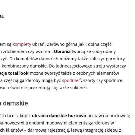
.eu
iem są
komplety
ubrań. Zarówno górna jak i dolna część
ym zdobieniem czy wzorem.
Ubrania
tworzą ze sobą udany
ączyć. Do kompletów damskich możemy także zaliczyć garnitury
że kombinezony damskie. Do jednoczęściowego stroju wystarczy
acje total look
można tworzyć także z osobnych elementów
ną częścią garderoby mogą być
spodnie
, szorty czy spódnice,
awach świetnie prezentują się także sukienki.
a damskie
eśli chcesz kupić
ubrania damskie hurtowo
postaw na hurtownię
e z najnowszymi trendami modowymi elementy garderoby w
h klientów – darmową rejestrację, łatwą integrację sklepu z