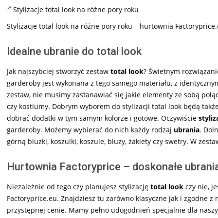
Stylizacje total look na różne pory roku
Stylizacje total look na różne pory roku – hurtownia Factoryprice
Idealne ubranie do total look
Jak najszybciej stworzyć zestaw
total look
? Świetnym rozwiązan
garderoby jest wykonana z tego samego materiału, z identyczn
zestaw, nie musimy zastanawiać się jakie elementy ze sobą poł
czy kostiumy. Dobrym wyborem do stylizacji total look będą tak
dobrać dodatki w tym samym kolorze i gotowe. Oczywiście
styliz
garderoby. Możemy wybierać do nich każdy rodzaj
ubrania
. Dol
górną bluzki, koszulki, koszule, bluzy, żakiety czy swetry. W zest
Hurtownia Factoryprice – doskonałe ubrani
Niezależnie od tego czy planujesz stylizację
total look
czy nie, j
Factoryprice.eu. Znajdziesz tu zarówno klasyczne jak i zgodn
przystępnej cenie. Mamy pełno udogodnień specjalnie dla naszyc