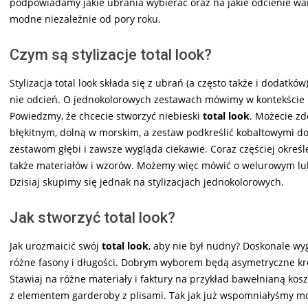
podpowiadamy jakie ubrania wybierać oraz na jakie odcienie wa
modne niezależnie od pory roku.
Czym są stylizacje total look?
Stylizacja total look składa się z ubrań (a często także i dodatkó
nie odcień. O jednokolorowych zestawach mówimy w kontekście bi
Powiedzmy, że chcecie stworzyć niebieski
total look
. Możecie zd
błękitnym, dolną w morskim, a zestaw podkreślić kobaltowymi d
zestawom głębi i zawsze wygląda ciekawie. Coraz częściej określ
także materiałów i wzorów. Możemy więc mówić o welurowym lub j
Dzisiaj skupimy się jednak na stylizacjach jednokolorowych.
Jak stworzyć total look?
Jak urozmaicić swój
total look
, aby nie był nudny? Doskonale w
różne fasony i długości. Dobrym wyborem będą asymetryczne kr
Stawiaj na różne materiały i faktury na przykład bawełnianą kos
z elementem garderoby z plisami. Tak jak już wspomniałyśmy mo