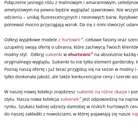
Połączenie jasnego różu z malinowym i amarantowym, seledyno
ametystowym na pewno będzie wyglądać zjawiskowo. Nie wszystki
odcieniu – unikaj fluorescencyjnych i neonowych barw. Ryzykowne 
ponieważ mocno przyciągają wzrok. Da się z nimi stworzyć udane to
Odkryj wyjątkowe modele
z hurtowni
, ciekawe fasony oraz sze
uzupełnij swoją ofertę o ubrania, które zachwycą Twoich klient
modny styl. Odkryj
sukienki
w
ehurtowni
na absolutnie każdą o
oryginalnego wyglądu. Sukienki to nie tylko element garderoby, 
Poznaj naszą ofertę i już teraz przygotuj się na sezon w modny 
tylko doskonała jakość, ale także konkurencyjne ceny i szeroki as
W naszej nowej kolekcji znajdziesz
sukienki na różne okazje
i por
stylu. Nasza nowa kolekcja
sukienek
jest odpowiedzią na najnow
rynku. Szukasz ładnej odzieży damskiej w niskich hurtowych ce
do naszej zakładki z nowościami, w której pojawiają się nasze
na