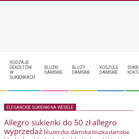
RODZAJE
Y
DEKOLTÓW
BLUZKI
BLUZY
KOSZULE
SUKIE
W
DAMSKIE
DAMSKIE
DAMSKIE
KOKT
SUKIENKACH
ELEGANCKIE SUKIENKI NA WESELE
Allegro sukienki do 50 zł
allegro
wyprzedaż
bluzeczka damska
bluzka damskie