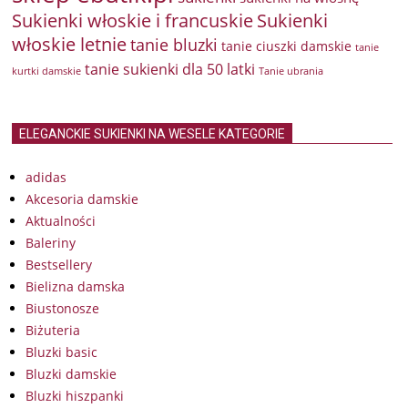
Sukienki włoskie i francuskie
Sukienki
włoskie letnie
tanie bluzki
tanie ciuszki damskie
tanie
tanie sukienki dla 50 latki
kurtki damskie
Tanie ubrania
ELEGANCKIE SUKIENKI NA WESELE KATEGORIE
adidas
Akcesoria damskie
Aktualności
Baleriny
Bestsellery
Bielizna damska
Biustonosze
Biżuteria
Bluzki basic
Bluzki damskie
Bluzki hiszpanki