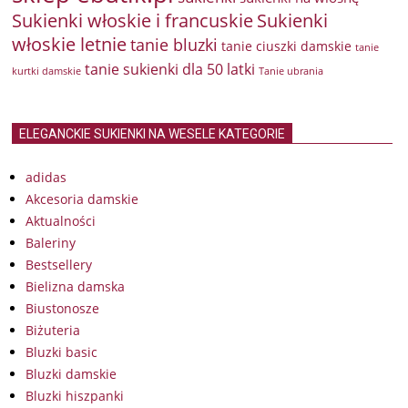
Sukienki włoskie i francuskie
Sukienki
włoskie letnie
tanie bluzki
tanie ciuszki damskie
tanie
tanie sukienki dla 50 latki
kurtki damskie
Tanie ubrania
ELEGANCKIE SUKIENKI NA WESELE KATEGORIE
adidas
Akcesoria damskie
Aktualności
Baleriny
Bestsellery
Bielizna damska
Biustonosze
Biżuteria
Bluzki basic
Bluzki damskie
Bluzki hiszpanki