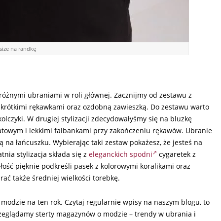
 size na randkę
różnymi ubraniami w roli głównej. Zacznijmy od zestawu z
krótkimi rękawkami oraz ozdobną zawieszką. Do zestawu warto
kolczyki. W drugiej stylizacji zdecydowałyśmy się na bluzkę
iatowym i lekkimi falbankami przy zakończeniu rękawów. Ubranie
ą na łańcuszku. Wybierając taki zestaw pokażesz, że jesteś na
nia stylizacja składa się z
eleganckich spodni
cygaretek z
łość pięknie podkreśli pasek z kolorowymi koralikami oraz
ać także średniej wielkości torebkę.
modzie na ten rok. Czytaj regularnie wpisy na naszym blogu, to
rzeglądamy sterty magazynów o modzie – trendy w ubrania i