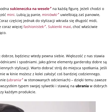
 modna
sukieneczka na wesele
na każdą figurę. Jeżeli chodzi o
gość
mini
. Lubią ją panie,
miniówki
uwielbiają zaś panowie,
oraz częściej jednak do stylizacji wkrada się długość midi,
e coraz więcej
fashionistek
.
Sukienki maxi
, choć właściwie
ąco.
ię dobrze, będziesz wtedy pewna siebie. Większość z nas stawia
pódnicami i spodniami. Jako górne elementy garderoby dobre są
ziennych stylizacji. Warto dobrać strój do miejsca spotkania. Jeśli
ie w kinie możesz z kolei założyć coś bardziej codziennego.
nie (
ubrania
w stonowanych odcieniach) – dzięki temu zawsze
 wszystkim typem swojej sylwetki i stawiaj na
ubrania
w dobrych
zy każdym produkcie.