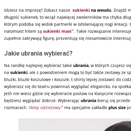
Idziesz na imprezę? Zobacz nasze
sukienki
na weselu
. Znajdź
długość sukienek, to wciąż najwięcej zwolenników ma chyba dłu
którym podoba się widok partnerki w odsłaniającej nogi kreacji. C
natomiast hitem są
sukienki maxi
. Takie rozwiązanie interesuj
zupełnie zakrywają figurę, prezentują się niesamowicie interesuj
Jakie ubrania wybierać?
Na randkę najlepiej wybierać takie
ubrania
, w których czujesz s
na
sukienki
, ale z powodzeniem mogą to być także zestawy ze s
bluzki, bluzki koszulowe i koszule, t-shirty lepiej zostawić do cod
wybierasz się do teatru powinnaś wyglądać elegancko, na spotkan
Jeśli nie wiesz gdzie się wybieracie postaw na klasyczne rozwiąza
będziesz wyglądać dobrze. Wybierając
ubrania
kieruj się przede
rozmiarach.
Sklep odzieżowy
ma specjalne zakładki
plus size
pr