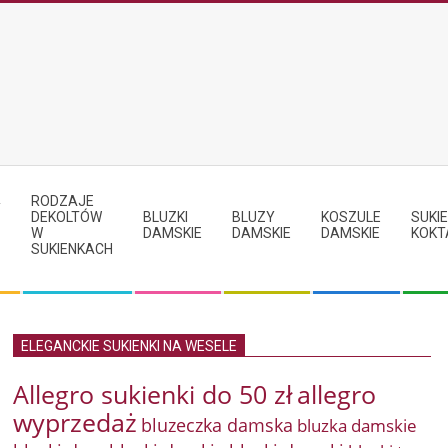
RODZAJE
Y
DEKOLTÓW
BLUZKI
BLUZY
KOSZULE
SUKIE
W
DAMSKIE
DAMSKIE
DAMSKIE
KOKT
SUKIENKACH
ELEGANCKIE SUKIENKI NA WESELE
Allegro sukienki do 50 zł
allegro
wyprzedaż
bluzeczka damska
bluzka damskie