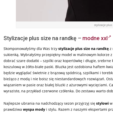
stylizacje plus
Stylizacje plus size na randkę –
modne xxl
Skomponowałyśmy dla Was trzy
stylizacje plus size na randkę
z 
sukienką. Wybrałyśmy przepiękny model w malinowym kolorze z 
dobrać szare dodatki – szpilki oraz kopertówkę i długie, srebrne 
koszulową w żółto-białe paski. Bluzka jest ozdobiona haftem kw
będzie wyglądać świetnie z brązową spódnicą, szpilkami i torebk
bieżąco z modą i nie boisz się niestandardowych rozwiązań. Ostat
wiązaniem w pasie oraz białej bluzki z ażurowymi wycięciami. Ca
wyraziste, na przykład czerwone czółenka. Do zestawu warto dobr
Najlepsze ubrania na nadchodzący sezon przyjrzyj się
stylowi
w 
prawdziwa
wyspa mody
i stylu. Razem z naszymi ekspertami p