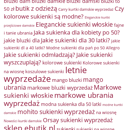
bluzki damkie
bluzki dam
bluzki damski
bluzki to
butik z odzieżą
Czy
50 zł
Carry kurtki damskie wyprzedaż
kolorowe sukienki są modne?
Eleganckie kurtki
Eleganckie sukienki włoskie
fajne
przejściowe damskie
Jaka sukienka dla kobiety po 50?
i tanie ubrania
Jakie sukienki dla 30 latki?
jakie bluzki dla
jakie
sukienki dl a 40 latki? Modne sukienki dla pań po 50 Allegro
Jakie sukienki odmładzają?
Jakie sukienki
wyszczuplają?
kolorowe sukienki
Kolorowe sukienki
letnie
na wiosnę
koszulowe sukienki
wyprzedaże
mango
mango bluzki
Markowe
ubrania
markowe bluzki wyprzedaż
markowe ubrania
sukienki włoskie
wyprzedaż
modna sukienka dla 50 latki
modne kurtki
mohito sukienki wyprzedaż
na wiosnę
damskie
Orsay sukienki wyprzedaż
Nowości kurtki damskie
sklep ebutik.pl
sukienki
sukienki na wiosnę