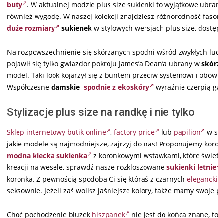
buty
. W aktualnej modzie plus size sukienki to wyjątkowe ubrani
również wygodę. W naszej kolekcji znajdziesz różnorodność fas
duże rozmiary
sukienek
w stylowych wersjach plus size, dost
Na rozpowszechnienie się skórzanych spodni wśród zwykłych ludz
pojawił się tylko gwiazdor pokroju James’a Dean’a ubrany w
skór
model. Taki look kojarzył się z buntem przeciw systemowi i obo
Współczesne
damskie
spodnie z ekoskóry
wyraźnie czerpią g
Stylizacje plus size na randkę i nie tylko
Sklep internetowy
butik online
,
factory price
lub
papilion
w s
jakie modele są najmodniejsze, zajrzyj do nas! Proponujemy kor
modna kiecka sukienka
z koronkowymi wstawkami, które świet
kreacji na wesele, sprawdź nasze rozkloszowane
sukienki letnie
koronka. Z pewnością spodoba Ci się któraś z czarnych
elegancki
seksownie. Jeżeli zaś wolisz jaśniejsze kolory, także mamy swoje 
Choć pochodzenie bluzek
hiszpanek
nie jest do końca znane, t