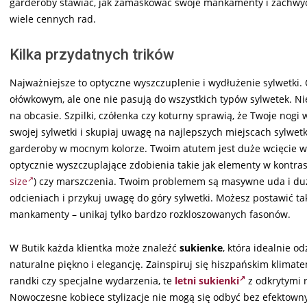
garderoby stawiać, jak zamaskować swoje mankamenty i zachwycić s
wiele cennych rad.
Kilka przydatnych trików
Najważniejsze to optyczne wyszczuplenie i wydłużenie sylwetki
ołówkowym, ale one nie pasują do wszystkich typów sylwetek. N
na obcasie. Szpilki, czółenka czy koturny sprawią, że Twoje nogi 
swojej sylwetki i skupiaj uwagę na najlepszych miejscach sylwet
garderoby w mocnym kolorze. Twoim atutem jest duże wcięcie w 
optycznie wyszczuplające zdobienia takie jak elementy w kontra
size
) czy marszczenia. Twoim problemem są masywne uda i du
odcieniach i przykuj uwagę do góry sylwetki. Możesz postawić 
mankamenty – unikaj tylko bardzo rozkloszowanych fasonów.
W Butik każda klientka może znaleźć
sukienke
, która idealnie od
naturalne piękno i elegancję. Zainspiruj się hiszpańskim klimat
randki czy specjalne wydarzenia, te
letni sukienki
z odkrytymi 
Nowoczesne kobiece stylizacje nie mogą się odbyć bez efektown