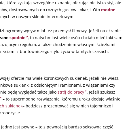
a, które zyskują szczególne uznanie, oferując nie tylko styl, ale
onów, dostosowanych do różnych gustów i okazji. Oto
modne
ępnych w naszym sklepie internetowym.
i ogromny wpływ miał też przemysł filmowy. Jeżeli na ekranie
zane
spodnie
, to natychmiast wiele osób chciało mieć taki sam
wiązującym regułom, a także chodzeniem własnymi ścieżkami.
arściami z buntowniczego stylu życia w tamtych czasach.
wojej ofercie ma wiele koronkowych sukienek. Jeżeli nie wiesz,
onkowe sukienki z odsłoniętymi ramionami, z wiązaniami czy
nie będą wyglądać także jako
strój do pracy
. Jeżeli szukasz
– to supermodne rozwiązanie, któremu uroku dodaje właśnie
ch sukienek
– będziesz prezentować się w nich tajemniczo i
propozycje.
o jedno jest pewne – to z pewnością bardzo seksowna część