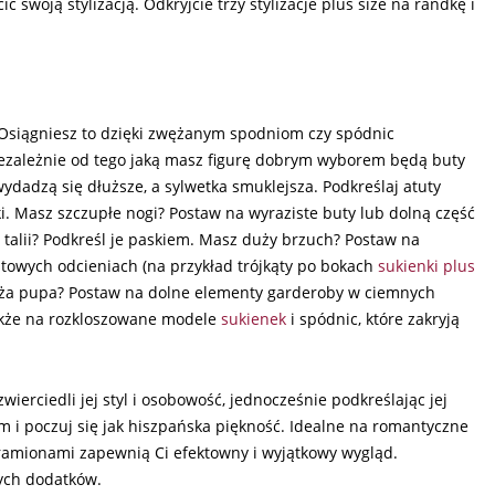
woją stylizacją. Odkryjcie trzy stylizacje plus size na randkę i
. Osiągniesz to dzięki zwężanym spodniom czy spódnic
iezależnie od tego jaką masz figurę dobrym wyborem będą buty
wydadzą się dłuższe, a sylwetka smuklejsza. Podkreślaj atuty
ki. Masz szczupłe nogi? Postaw na wyraziste buty lub dolną część
talii? Podkreśl je paskiem. Masz duży brzuch? Postaw na
stowych odcieniach (na przykład trójkąty po bokach
sukienki plus
ża pupa? Postaw na dolne elementy garderoby w ciemnych
także na rozkloszowane modele
sukienek
i spódnic, które zakryją
zwierciedli jej styl i osobowość, jednocześnie podkreślając jej
em i poczuj się jak hiszpańska piękność. Idealne na romantyczne
ramionami zapewnią Ci efektowny i wyjątkowy wygląd.
ych dodatków.