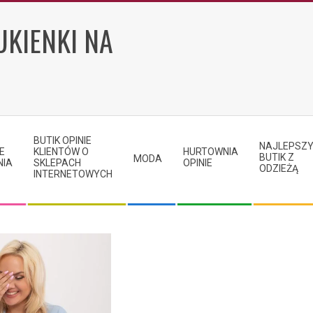
UKIENKI NA
BUTIK OPINIE
NAJLEPSZ
E
KLIENTÓW O
HURTOWNIA
BUTIK Z
MODA
NIA
SKLEPACH
OPINIE
ODZIEŻĄ
INTERNETOWYCH