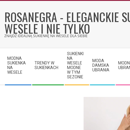
Skip
to
ROSANEGRA - ELEGANCKIE S
content
WESELE I NIE TYLKO
ZNAJDŹ IDEALNĄ SUKIENKĘ NA WESELE DLA SIEBIE
Secondary
SUKIENKI
Navigation
MODNA
NA
MODA
SUKIENKA
TRENDY W
WESELE
MODN
Menu
DAMSKA
NA
SUKIENKACH
MODNE
UBRA
UBRANIA
WESELE
W TYM
SEZONIE