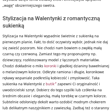
„wagę” obszerniejszego swetra.
Stylizacja na Walentynki z romantyczną
sukienką
Stylizacja na Walentynki wypadnie świetnie z sukienką na
pierwszym planie. Fakt, to dość oczywisty wybór, jednak nie daj
się zwieść pozorom. Nie chodzi nam bowiem o zwykłą małą
czarną czy czerwoną. Zamiast tego my proponujemy np.
dziewczęcy, rozkloszowany model z łączonych materiałów.
Chodzi dokładnie o miks
koronki
i gładkiej dzianiny bawełnianej
o melanżowym kolorze. Odkryte ramiona i długie, koronkowe
rękawy wspaniale podkreślą kobiecość i zmysłowość. Taka
sukienka na Walentynki z
butik
zapewni Ci oryginalność i
uwodzicielski sznyt. Dobierz do tego szpilki lub czółenka na
średnim obcasie i elegancką, małą torebkę w czarnym kolorze.
Subtelnie odsłonięty dekolt warto ozdobić modnym chokerem
lub delikatnym naszyjnikiem z zawieszką. Zadbaj też o staranny