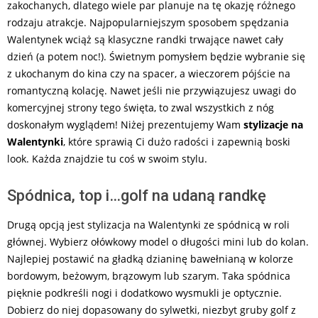
zakochanych, dlatego wiele par planuje na tę okazję różnego
rodzaju atrakcje. Najpopularniejszym sposobem spędzania
Walentynek wciąż są klasyczne randki trwające nawet cały
dzień (a potem noc!). Świetnym pomysłem będzie wybranie się
z ukochanym do kina czy na spacer, a wieczorem pójście na
romantyczną kolację. Nawet jeśli nie przywiązujesz uwagi do
komercyjnej strony tego święta, to zwal wszystkich z nóg
doskonałym wyglądem! Niżej prezentujemy Wam
stylizacje na
Walentynki
, które sprawią Ci dużo radości i zapewnią boski
look. Każda znajdzie tu coś w swoim stylu.
Spódnica, top i…golf na udaną randkę
Drugą opcją jest stylizacja na Walentynki ze spódnicą w roli
głównej. Wybierz ołówkowy model o długości mini lub do kolan.
Najlepiej postawić na gładką dzianinę bawełnianą w kolorze
bordowym, beżowym, brązowym lub szarym. Taka spódnica
pięknie podkreśli nogi i dodatkowo wysmukli je optycznie.
Dobierz do niej dopasowany do sylwetki, niezbyt gruby golf z