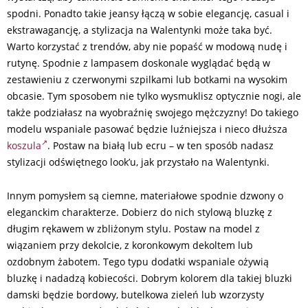
spodni. Ponadto takie jeansy łączą w sobie elegancję, casual i
ekstrawagancję, a stylizacja na Walentynki może taka być.
Warto korzystać z trendów, aby nie popaść w modową nudę i
rutynę. Spodnie z lampasem doskonale wyglądać będą w
zestawieniu z czerwonymi szpilkami lub botkami na wysokim
obcasie. Tym sposobem nie tylko wysmuklisz optycznie nogi, ale
także podziałasz na wyobraźnię swojego mężczyzny! Do takiego
modelu wspaniale pasować będzie luźniejsza i nieco dłuższa
koszula
. Postaw na białą lub ecru – w ten sposób nadasz
stylizacji odświętnego look’u, jak przystało na Walentynki.
Innym pomysłem są ciemne, materiałowe spodnie dzwony o
eleganckim charakterze. Dobierz do nich stylową bluzkę z
długim rękawem w zbliżonym stylu. Postaw na model z
wiązaniem przy dekolcie, z koronkowym dekoltem lub
ozdobnym żabotem. Tego typu dodatki wspaniale ożywią
bluzkę i nadadzą kobiecości. Dobrym kolorem dla takiej bluzki
damski będzie bordowy, butelkowa zieleń lub wzorzysty