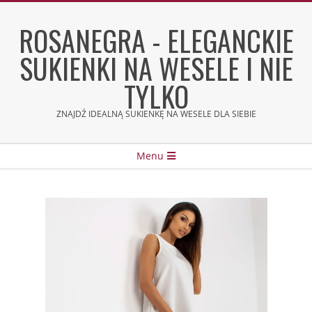
Skip
to
ROSANEGRA - ELEGANCKIE
content
SUKIENKI NA WESELE I NIE
TYLKO
ZNAJDŹ IDEALNĄ SUKIENKĘ NA WESELE DLA SIEBIE
Secondary
Menu
Navigation
Menu