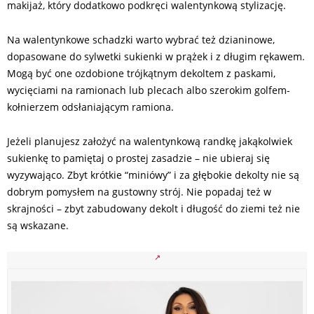
makijaż, który dodatkowo podkręci walentynkową stylizację.
Na walentynkowe schadzki warto wybrać też dzianinowe,
dopasowane do sylwetki sukienki w prążek i z długim rękawem.
Mogą być one ozdobione trójkątnym dekoltem z paskami,
wycięciami na ramionach lub plecach albo szerokim golfem-
kołnierzem odsłaniającym ramiona.
Jeżeli planujesz założyć na walentynkową randkę jakąkolwiek
sukienkę to pamiętaj o prostej zasadzie – nie ubieraj się
wyzywająco. Zbyt krótkie “miniówy” i za głębokie dekolty nie są
dobrym pomysłem na gustowny strój. Nie popadaj też w
skrajności – zbyt zabudowany dekolt i długość do ziemi też nie
są wskazane.