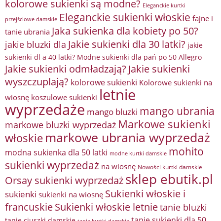
kolorowe sukienki są modne?
Eleganckie kurtki
Eleganckie sukienki włoskie
fajne i
przejściowe damskie
Jaka sukienka dla kobiety po 50?
tanie ubrania
Jakie sukienki dla 30 latki?
jakie bluzki dla
jakie
sukienki dl a 40 latki? Modne sukienki dla pań po 50 Allegro
Jakie sukienki odmładzają?
Jakie sukienki
wyszczuplają?
kolorowe sukienki
Kolorowe sukienki na
letnie
wiosnę
koszulowe sukienki
wyprzedaże
mango ubrania
mango bluzki
Markowe sukienki
markowe bluzki wyprzedaż
markowe ubrania wyprzedaż
włoskie
mohito
modna sukienka dla 50 latki
modne kurtki damskie
sukienki wyprzedaż
na wiosnę
Nowości kurtki damskie
sklep ebutik.pl
Orsay sukienki wyprzedaż
Sukienki włoskie i
sukienki
sukienki na wiosnę
francuskie
Sukienki włoskie letnie
tanie bluzki
tanie sukienki dla 50
tanie ciuszki damskie
tanie kurtki damskie