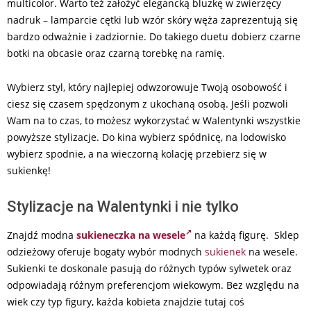
multicolor. Warto też założyć elegancką bluzkę w zwierzęcy
nadruk – lamparcie cętki lub wzór skóry węża zaprezentują się
bardzo odważnie i zadziornie. Do takiego duetu dobierz czarne
botki na obcasie oraz czarną torebkę na ramię.
Wybierz styl, który najlepiej odwzorowuje Twoją osobowość i
ciesz się czasem spędzonym z ukochaną osobą. Jeśli pozwoli
Wam na to czas, to możesz wykorzystać w Walentynki wszystkie
powyższe stylizacje. Do kina wybierz spódnicę, na lodowisko
wybierz spodnie, a na wieczorną kolację przebierz się w
sukienkę!
Stylizacje na Walentynki i nie tylko
Znajdź modna
sukieneczka na wesele
na każdą figurę. Sklep
odzieżowy oferuje bogaty wybór modnych
sukienek
na wesele.
Sukienki te doskonale pasują do różnych typów sylwetek oraz
odpowiadają różnym preferencjom wiekowym. Bez względu na
wiek czy typ figury, każda kobieta znajdzie tutaj coś