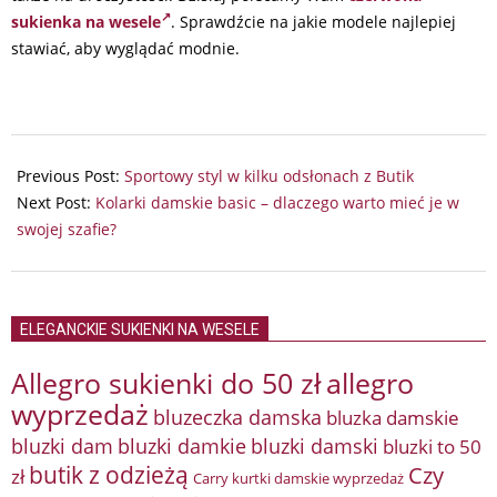
sukienka na wesele
. Sprawdźcie na jakie modele najlepiej
stawiać, aby wyglądać modnie.
2024-
06-
Previous Post:
Sportowy styl w kilku odsłonach z Butik
02
Next Post:
Kolarki damskie basic – dlaczego warto mieć je w
swojej szafie?
ELEGANCKIE SUKIENKI NA WESELE
Allegro sukienki do 50 zł
allegro
wyprzedaż
bluzeczka damska
bluzka damskie
bluzki damkie
bluzki dam
bluzki damski
bluzki to 50
butik z odzieżą
Czy
zł
Carry kurtki damskie wyprzedaż