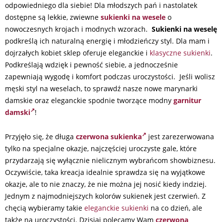
odpowiedniego dla siebie! Dla młodszych pań i nastolatek
dostępne są lekkie, zwiewne
sukienki na wesele
o
nowoczesnych krojach i modnych wzorach.
Sukienki na weselę
podkreślą ich naturalną energię i młodzieńczy styl. Dla mam i
dojrzałych kobiet sklep oferuje eleganckie i
klasyczne sukienki
.
Podkreślają wdzięk i pewność siebie, a jednocześnie
zapewniają wygodę i komfort podczas uroczystości. Jeśli wolisz
męski styl na weselach, to sprawdź nasze nowe marynarki
damskie oraz eleganckie spodnie tworzące modny
garnitur
damski
!
Przyjęło się, że długa
czerwona sukienka
jest zarezerwowana
tylko na specjalne okazje, najczęściej uroczyste gale, które
przydarzają się wyłącznie nielicznym wybrańcom showbiznesu.
Oczywiście, taka kreacja idealnie sprawdza się na wyjątkowe
okazje, ale to nie znaczy, że nie można jej nosić kiedy indziej.
Jednym z najmodniejszych kolorów sukienek jest czerwień. Z
chęcią wybieramy takie
eleganckie sukienki
na co dzień, ale
także na uroczystości. Dzisiaj polecamy Wam
czerwona