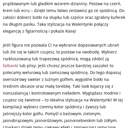
prążkowanym lub gładkim wzorem dzianiny. Postaw na czerń,
krem lub ecru – dzięki temu łatwo zestawisz go ze spódnicą. Do
całości dobierz botki na słupku lub szpilce oraz zgrabny kuferek
na długim pasku. Taka stylizacja na Walentynki połączy
elegancję z figlarnością i pokaże klasę!
Jeśli figura nie pozwala Ci na wybranie dopasowanych ubrań
lub źle się w takich czujesz, to postaw na swobodę. Wybierz
rozkloszowaną lub trapezową spódnicę, mogą zdobić ją
falbanki
lub plisy. Jeśli chcesz jeszcze bardziej zaszaleć to
polecamy welurową lub zamszową spódnicę. Do tego dopasuj
oversize’owy sweter z luźnym golfem, wygodne botki na
średnim obcasie oraz małą torebkę. Taki look kojarzy się z
nonszalancją i kontrolowanym nieładem. Wyglądasz modnie i
czujesz się świetnie – to idealna stylizacja na Walentynki! W tej
kompilacji wybierz ciemny kolor spódnicy i żywszy lub
jaśniejszy kolor golfu. Pomyśl o beżowym, zielonym,
jasnobrązowym, jasnoróżowym, jasnoniebieskim lub żółtym.
Uzyskasz dzięki temu ciekawy efekt i zmniejszysz optycznie