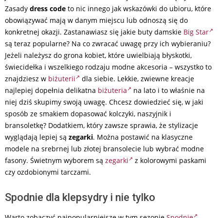
Zasady
dress code
to nic innego jak wskazówki do ubioru, które
obowiązywać mają w danym miejscu lub odnoszą się do
konkretnej okazji. Zastanawiasz się jakie buty damskie
Big Star
są teraz popularne? Na co zwracać uwagę przy ich wybieraniu?
Jeżeli należysz do grona kobiet, które uwielbiają błyskotki,
świecidełka i wszelkiego rodzaju modne akcesoria – wszystko to
znajdziesz w
biżuterii
dla siebie. Lekkie, zwiewne kreacje
najlepiej dopełnia delikatna
biżuteria
na lato i to właśnie na
niej dziś skupimy swoją uwagę. Chcesz dowiedzieć się, w jaki
sposób ze smakiem dopasować kolczyki, naszyjnik i
bransoletkę? Dodatkiem, który zawsze sprawia, że stylizacje
wyglądają lepiej są
zegarki
. Można postawić na klasyczne
modele na srebrnej lub złotej bransolecie lub wybrać modne
fasony. Świetnym wyborem są
zegarki
z kolorowymi paskami
czy ozdobionymi tarczami.
Spodnie dla klepsydry i nie tylko
Warto zobaczyć najpopularniejsze w tym sezonie
Spodnie