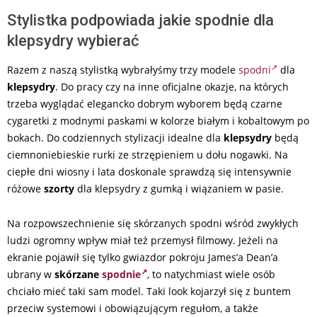
Stylistka podpowiada jakie spodnie dla
klepsydry wybierać
Razem z naszą stylistką wybrałyśmy trzy modele
spodni
dla
klepsydry
. Do pracy czy na inne oficjalne okazje, na których
trzeba wyglądać elegancko dobrym wyborem będą czarne
cygaretki z modnymi paskami w kolorze białym i kobaltowym po
bokach. Do codziennych stylizacji idealne dla
klepsydry
będą
ciemnoniebieskie rurki ze strzępieniem u dołu nogawki. Na
ciepłe dni wiosny i lata doskonale sprawdzą się intensywnie
różowe
szorty
dla klepsydry z gumką i wiązaniem w pasie.
Na rozpowszechnienie się skórzanych spodni wśród zwykłych
ludzi ogromny wpływ miał też przemysł filmowy. Jeżeli na
ekranie pojawił się tylko gwiazdor pokroju James’a Dean’a
ubrany w
skórzane
spodnie
, to natychmiast wiele osób
chciało mieć taki sam model. Taki look kojarzył się z buntem
przeciw systemowi i obowiązującym regułom, a także