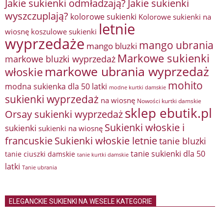
Jakie sukienki odmładzają?
Jakie sukienki
wyszczuplają?
kolorowe sukienki
Kolorowe sukienki na
letnie
wiosnę
koszulowe sukienki
wyprzedaże
mango ubrania
mango bluzki
Markowe sukienki
markowe bluzki wyprzedaż
markowe ubrania wyprzedaż
włoskie
mohito
modna sukienka dla 50 latki
modne kurtki damskie
sukienki wyprzedaż
na wiosnę
Nowości kurtki damskie
sklep ebutik.pl
Orsay sukienki wyprzedaż
Sukienki włoskie i
sukienki
sukienki na wiosnę
francuskie
Sukienki włoskie letnie
tanie bluzki
tanie sukienki dla 50
tanie ciuszki damskie
tanie kurtki damskie
latki
Tanie ubrania
ELEGANCKIE SUKIENKI NA WESELE KATEGORIE