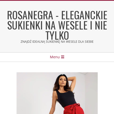
Skip
to
ROSANEGRA - ELEGANCKIE
content
SUKIENKI NA WESELE I NIE
TYLKO
ZNAJDŹ IDEALNĄ SUKIENKĘ NA WESELE DLA SIEBIE
Secondary
Menu
Navigation
Menu