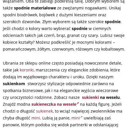
wiązaniem. Oba te zabiegi podkreślą talię. Dobrym wyborem są
także
spodnie materiałowe
ze zwężanymi nogawkami. Unikaj
spodni biodrówek, bojówek z dużymi kieszeniami oraz
szerokich dzwonów. Złym wyborem są także szerokie
spodnie
.
Jeśli chodzi o kolory warto wybierać
spodnie
w ciemnych
odcieniach takich jak czerń, brąz, granat czy szary. Lubisz swoje
kobiece kształty? Możesz podkreślić je mocnymi kolorami –
pomarańczowym, żółtym, czerwonym, różowym czy kobaltowym.
Ubrania ze sklepu online często posiadają nowoczesne detale,
takie jak
koronki
, marszczenia czy eleganckie zdobienia, które
dodają im wyjątkowego charakteru i uroku. Dzięki naszym
sukienkom
stworzysz stylizacje odpowiednie zarówno na
spotkania biznesowe, jak i na eleganckie wyjścia wieczorowe
czy uroczystości rodzinne. Zobacz nasze
sukienki
na weselu
.
Znajdź modna
sukieneczka na wesele
na każdą figurę. Jeżeli
chodzi o długość
sukienek
, to wciąż najwięcej zwolenników ma
chyba długość
mini
. Lubią ją panie,
mini
uwielbiają zaś
panowie, którym podoba się widok partnerki w odsłaniającej