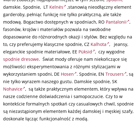
damskie. Spodnie, LT
Kelnės
,stanowią nieodłączny element
garderoby, pełniąc funkcję nie tylko praktyczną, ale także
modową. Bogactwo dostępnych w spodniach, RO
Pantalonii
,
fasonów, krojów i materiałów pozwala na swobodne
dopasowanie do różnorodnych okazji i stylów. Bez względu na
to, czy preferujemy klasyczne spodnie, CZ
Kalhota
, jeansy,
eleganckie spodnie materiałowe, EE
Püksid
, czy wygodne
spodnie dresowe
. Świat mody oferuje nam niekończące się
możliwości eksperymentowania z różnymi stylizacjami w
wykorzystaniem spodni, DE
Hosen
. Spodnie, EN
Trousers
, są
nie tylko wyrazem naszego gustu. Damskie spodnie, SK
Nohavice
,
są także praktycznym elementem, który wpływa na
nasze codzienne doświadczenia i samopoczucie. Czy to w
kontekście formalnych spotkań czy casualowych chwil, spodnie
są niezastąpionym elementem każdej damskiej i męskiej szafy,
doskonale łącząc funkcjonalność z modą.