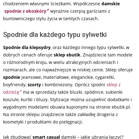
chodzeniem własnymi ścieżkami. Współczesne
damskie
spodnie z ekoskóry
wyraźnie czerpią garściami z
buntowniczego stylu życia w tamtych czasach.
Spodnie dla każdego typu sylwetki
Spodnie dla klepsydry
, oraz każdego innego typu sylwetki, w
dobrych cenach oferuje
sklep ebutik
. Znajdziecie tam modele
o różnorodnym kroju, w wielu atrakcyjnych odcieniach i
rozmiarach, ale co najważniejsze w niskiej cenie. Sklep oferuje
spodnie
jeansowe, materiałowe, eleganckie, cygaretki,
boyfriendy,
szorty
i kombinezony. Oprócz spodni
sklep z
odzieżą
ma w sprzedaży także bluzki, spódnice, sukienki
koszule, kurtki i bluzy. Stylizacje można uzupełnić dodatkami i
wygodnymi modelami obuwia kupionymi na stronie ebutik.pl.
Na stronie sklepu znajdziecie także zakładkę drogeria z
kosmetyki i produktami do pielęgnacji.
Jak zbudować
smart casual
damski – jakie ubrania łączyć?