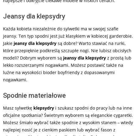
najlepsze i odkryjcie ciekawe modele w niskich cenach.
Jeansy dla klepsydry
Każda kobieta niezależnie do sylwetki ma w swojej szafie
jeansy. Ten typ spodni jest już klasykiem w kobiecej garderobie.
Jakie
jeansy dla klepsydry
są dobre? Warto stawiać na rurki,
które przepięknie podkreślą szczupłe nogi. Nie lubisz obcisłych
modeli? Dobrym wyborem są
jeansy dla klepsydry
z prostą lub
lekko rozszerzanymi nogawkami. Możesz postawić także na
luźne na wysokości bioder boyfriendy z dopasowanymi
nogawkami.
Spodnie materiałowe
Masz sylwetkę
klepsydry
i szukasz spodni do pracy lub na inne
oficjalne spotkania? Świetnym wyborem są eleganckie cygaretki.
Możesz śmiało wybrać także spodnie z wysokim stanem – wtedy
najlepiej nosić je z cienkim paskiem lub wybrać fason z