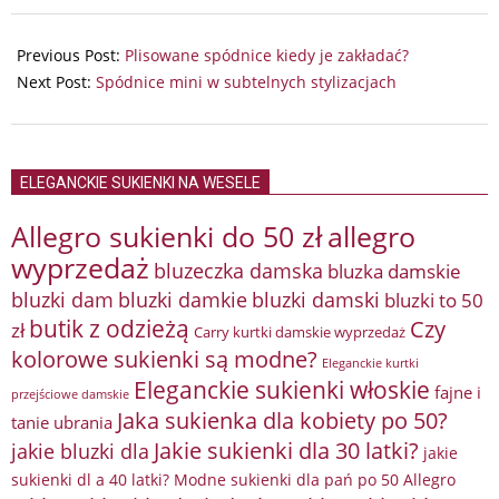
2024-
05-
Previous Post:
Plisowane spódnice kiedy je zakładać?
20
Next Post:
Spódnice mini w subtelnych stylizacjach
ELEGANCKIE SUKIENKI NA WESELE
Allegro sukienki do 50 zł
allegro
wyprzedaż
bluzeczka damska
bluzka damskie
bluzki damkie
bluzki dam
bluzki damski
bluzki to 50
butik z odzieżą
Czy
zł
Carry kurtki damskie wyprzedaż
kolorowe sukienki są modne?
Eleganckie kurtki
Eleganckie sukienki włoskie
fajne i
przejściowe damskie
Jaka sukienka dla kobiety po 50?
tanie ubrania
Jakie sukienki dla 30 latki?
jakie bluzki dla
jakie
sukienki dl a 40 latki? Modne sukienki dla pań po 50 Allegro