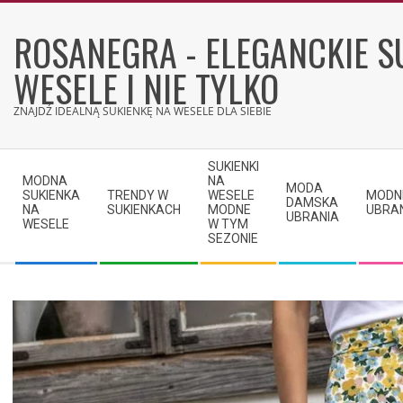
Skip
to
ROSANEGRA - ELEGANCKIE S
content
WESELE I NIE TYLKO
ZNAJDŹ IDEALNĄ SUKIENKĘ NA WESELE DLA SIEBIE
Secondary
SUKIENKI
Navigation
MODNA
NA
MODA
SUKIENKA
TRENDY W
WESELE
MODN
Menu
DAMSKA
NA
SUKIENKACH
MODNE
UBRA
UBRANIA
WESELE
W TYM
SEZONIE