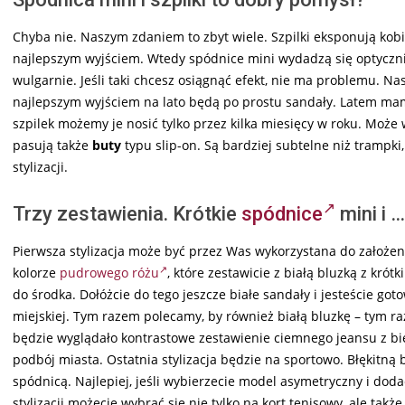
Chyba nie. Naszym zdaniem to zbyt wiele. Szpilki eksponują kob
najlepszym wyjściem. Wtedy spódnice mini wydadzą się optycznie
wulgarnie. Jeśli taki chcesz osiągnąć efekt, nie ma problemu. N
najlepszym wyjściem na lato będą po prostu sandały. Latem ma
szpilek możemy je nosić tylko przez kilka miesięcy w roku. Może 
pasują także
buty
typu slip-on. Są bardziej subtelne niż trampk
stylizacji.
Trzy zestawienia. Krótkie
spódnice
mini i …
Pierwsza stylizacja może być przez Was wykorzystana do założe
kolorze
pudrowego różu
, które zestawicie z białą bluzką z kró
do środka. Dołóżcie do tego jeszcze białe sandały i jesteście got
miejskiej. Tym razem polecamy, by również białą bluzkę – tym r
będzie wyglądało kontrastowe zestawienie ciemnego jeansu z biel
podbój miasta. Ostatnia stylizacja będzie na sportowo. Błękitną
spódnicą. Najlepiej, jeśli wybierzecie model asymetryczny i doda
stylizacji możecie wybrać się nie tylko na kort tenisowy, ale tak