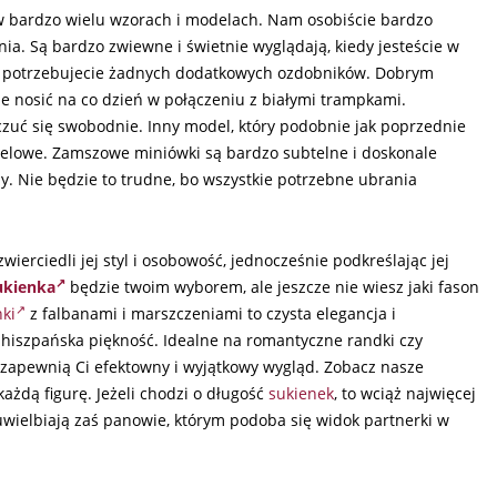
 bardzo wielu wzorach i modelach. Nam osobiście bardzo
nia. Są bardzo zwiewne i świetnie wyglądają, kiedy jesteście w
ie potrzebujecie żadnych dodatkowych ozdobników. Dobrym
e nosić na co dzień w połączeniu z białymi trampkami.
 czuć się swobodnie. Inny model, który podobnie jak poprzednie
stelowe. Zamszowe miniówki są bardzo subtelne i doskonale
y. Nie będzie to trudne, bo wszystkie potrzebne ubrania
zwierciedli jej styl i osobowość, jednocześnie podkreślając jej
ukienka
będzie twoim wyborem, ale jeszcze nie wiesz jaki fason
nki
z falbanami i marszczeniami to czysta elegancja i
k hiszpańska piękność. Idealne na romantyczne randki czy
zapewnią Ci efektowny i wyjątkowy wygląd. Zobacz nasze
ażdą figurę. Jeżeli chodzi o długość
sukienek
, to wciąż najwięcej
wielbiają zaś panowie, którym podoba się widok partnerki w