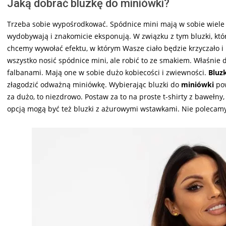
Jaką dobrać bluzkę do miniówki?
Trzeba sobie wypośrodkować. Spódnice mini mają w sobie wiele s
wydobywają i znakomicie eksponują. W związku z tym bluzki, któr
chcemy wywołać efektu, w którym Wasze ciało będzie krzyczało 
wszystko nosić spódnice mini, ale robić to ze smakiem. Właśni
falbanami. Mają one w sobie dużo kobiecości i zwiewności.
Bluzk
złagodzić odważną miniówkę. Wybierając bluzki do
miniówki
pow
za dużo, to niezdrowo. Postaw za to na proste t-shirty z bawełny,
opcją mogą być też bluzki z ażurowymi wstawkami. Nie polecamy 