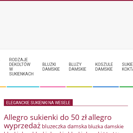
RODZAJE
Y
DEKOLTÓW
BLUZKI
BLUZY
KOSZULE
SUKIE
W
DAMSKIE
DAMSKIE
DAMSKIE
KOKT
SUKIENKACH
ELEGANCKIE SUKIENKI NA WESELE
Allegro sukienki do 50 zł
allegro
wyprzedaż
bluzeczka damska
bluzka damskie