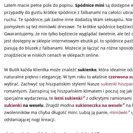
Latem macie pełne pole do popisu.
Spódnice mini
są dostępne w
przypadły do gustu krótkie spódnice z falbanami na całości ubra
ruchu. Te spódnice, jak żadne inne dodadzą Wam seksapilu. N
pomysłem są też miniówki dresowe. Te krótkie spódnice będzieci
Gwarantujemy, że nie tylko będziecie wyglądać świetnie, ale też
jest dostępny w sklepie internetowym ebutik.pl, to spódnice pa
pasują do bluzek z falbanami. Możecie je łączyć na różne sposob
znajdziecie w niskich cenach w sklepach online.
W Butik każda klientka może znaleźć
sukienke
, która idealnie od
naturalne piękno i elegancję. W tym roku to właśnie
czerwona s
wybrać. Zachwyć się hiszpańskim stylem! Nasze
sukienki hiszpa
romantyzm. Zainspiruj się hiszpańskim klimatem i poczuj się ja
specjalne wydarzenia, te
letni sukienki
z odkrytymi ramionami 
sukienki
na weselu
. Znajdź modna
sukieneczka na wesele
na k
zwolenników ma chyba długość mini. Lubią ją panie,
miniówki
u
odsłaniającej nogi kreacji.