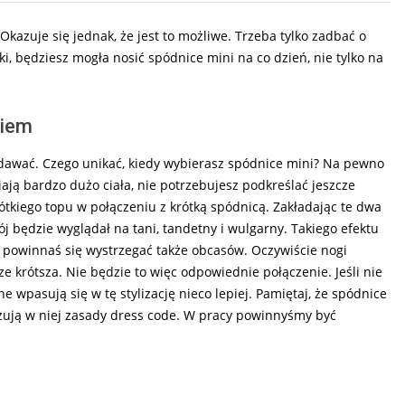
Okazuje się jednak, że jest to możliwe. Trzeba tylko zadbać o
ki, będziesz mogła nosić spódnice mini na co dzień, nie tylko na
niem
odawać. Czego unikać, kiedy wybierasz spódnice mini? Na pewno
ają bardzo dużo ciała, nie potrzebujesz podkreślać jeszcze
rótkiego topu w połączeniu z krótką spódnicą. Zakładając te dwa
 będzie wyglądał na tani, tandetny i wulgarny. Takiego efektu
, powinnaś się wystrzegać także obcasów. Oczywiście nogi
ze krótsza. Nie będzie to więc odpowiednie połączenie. Jeśli nie
 wpasują się w tę stylizację nieco lepiej. Pamiętaj, że spódnice
ązują w niej zasady dress code. W pracy powinnyśmy być