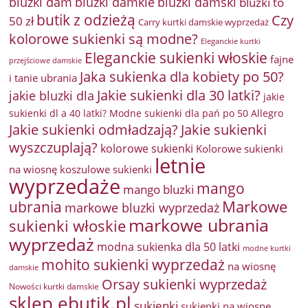
bluzki damkie
bluzki dam
bluzki damski
bluzki to
butik z odzieżą
Czy
50 zł
Carry kurtki damskie wyprzedaż
kolorowe sukienki są modne?
Eleganckie kurtki
Eleganckie sukienki włoskie
fajne
przejściowe damskie
Jaka sukienka dla kobiety po 50?
i tanie ubrania
Jakie sukienki dla 30 latki?
jakie bluzki dla
jakie
sukienki dl a 40 latki? Modne sukienki dla pań po 50 Allegro
Jakie sukienki odmładzają?
Jakie sukienki
wyszczuplają?
kolorowe sukienki
Kolorowe sukienki
letnie
na wiosnę
koszulowe sukienki
wyprzedaże
mango
mango bluzki
Markowe
ubrania
markowe bluzki wyprzedaż
markowe ubrania
sukienki włoskie
wyprzedaż
modna sukienka dla 50 latki
modne kurtki
mohito sukienki wyprzedaż
na wiosnę
damskie
Orsay sukienki wyprzedaż
Nowości kurtki damskie
sklep ebutik.pl
sukienki
sukienki na wiosnę