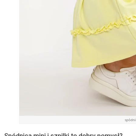
spódni
Spódnica mini i szpilki to dobry pomysł?