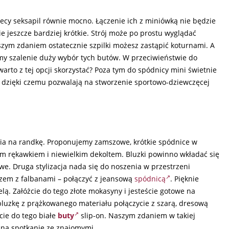
iecy seksapil równie mocno. Łączenie ich z miniówką nie będzie
 jeszcze bardziej krótkie. Strój może po prostu wyglądać
aszym zdaniem ostatecznie szpilki możesz zastąpić koturnami. A
my szalenie duży wybór tych butów. W przeciwieństwie do
warto z tej opcji skorzystać? Poza tym do spódnicy mini świetnie
i, dzięki czemu pozwalają na stworzenie sportowo-dziewczęcej
nia na randkę. Proponujemy zamszowe, krótkie spódnice w
tkim rękawkiem i niewielkim dekoltem. Bluzki powinno wkładać się
owe. Druga stylizacja nada się do noszenia w przestrzeni
azem z falbanami – połączyć z jeansową
spódnicą
. Pięknie
ą. Załóżcie do tego złote mokasyny i jesteście gotowe na
 bluzkę z prążkowanego materiału połączycie z szarą, dresową
cie do tego białe
buty
slip-on. Naszym zdaniem w takiej
że na spotkanie ze znajomymi.