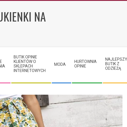
UKIENKI NA
BUTIK OPINIE
NAJLEPSZ
E
KLIENTÓW O
HURTOWNIA
BUTIK Z
MODA
NIA
SKLEPACH
OPINIE
ODZIEŻĄ
INTERNETOWYCH