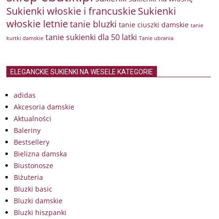
Sukienki włoskie i francuskie
Sukienki
włoskie letnie
tanie bluzki
tanie ciuszki damskie
tanie
tanie sukienki dla 50 latki
kurtki damskie
Tanie ubrania
ELEGANCKIE SUKIENKI NA WESELE KATEGORIE
adidas
Akcesoria damskie
Aktualności
Baleriny
Bestsellery
Bielizna damska
Biustonosze
Biżuteria
Bluzki basic
Bluzki damskie
Bluzki hiszpanki