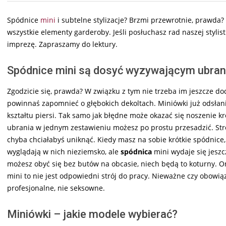
Spódnice
mini
i subtelne stylizacje? Brzmi przewrotnie, prawda? 
wszystkie elementy garderoby. Jeśli posłuchasz rad naszej stylist
imprezę. Zapraszamy do lektury.
Spódnice mini są dosyć wyzywającym ubra
Zgodzicie się, prawda? W związku z tym nie trzeba im jeszcze d
powinnaś zapomnieć o głębokich dekoltach. Miniówki już odsłani
kształtu piersi. Tak samo jak błędne może okazać się noszenie k
ubrania w jednym zestawieniu możesz po prostu przesadzić. Strój
chyba chciałabyś uniknąć. Kiedy masz na sobie krótkie spódnice
wyglądają w nich nieziemsko, ale
spódnica
mini wydaje się jeszc
możesz obyć się bez butów na obcasie, niech będą to koturny. One
mini to nie jest odpowiedni strój do pracy. Nieważne czy obowi
profesjonalne, nie seksowne.
Miniówki – jakie modele wybierać?