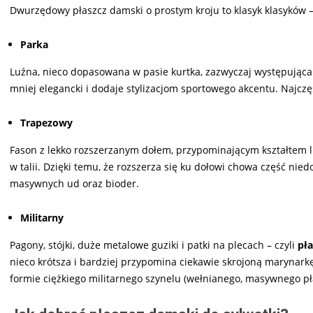
Dwurzędowy płaszcz damski o prostym kroju to klasyk klasyków 
Parka
Luźna, nieco dopasowana w pasie kurtka, zazwyczaj występująca 
mniej elegancki i dodaje stylizacjom sportowego akcentu. Najczęś
Trapezowy
Fason z lekko rozszerzanym dołem, przypominającym kształtem lit
w talii. Dzięki temu, że rozszerza się ku dołowi chowa część nie
masywnych ud oraz bioder.
Militarny
Pagony, stójki, duże metalowe guziki i patki na plecach – czyli
pł
nieco krótsza i bardziej przypomina ciekawie skrojoną marynarkę
formie ciężkiego militarnego szynelu (wełnianego, masywnego pł