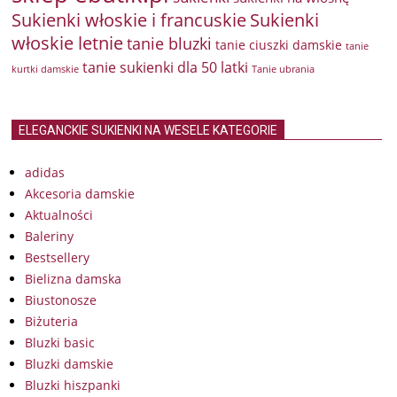
Sukienki włoskie i francuskie
Sukienki
włoskie letnie
tanie bluzki
tanie ciuszki damskie
tanie
tanie sukienki dla 50 latki
kurtki damskie
Tanie ubrania
ELEGANCKIE SUKIENKI NA WESELE KATEGORIE
adidas
Akcesoria damskie
Aktualności
Baleriny
Bestsellery
Bielizna damska
Biustonosze
Biżuteria
Bluzki basic
Bluzki damskie
Bluzki hiszpanki