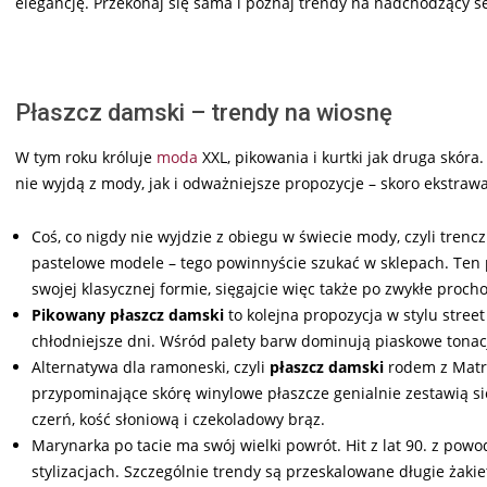
elegancję. Przekonaj się sama i poznaj trendy na nadchodzący s
Płaszcz damski – trendy na wiosnę
W tym roku króluje
moda
XXL, pikowania i kurtki jak druga skór
nie wyjdą z mody, jak i odważniejsze propozycje – skoro ekstraw
Coś, co nigdy nie wyjdzie z obiegu w świecie mody, czyli tren
pastelowe modele – tego powinnyście szukać w sklepach. Ten
swojej klasycznej formie, sięgajcie więc także po zwykłe proc
Pikowany płaszcz damski
to kolejna propozycja w stylu stree
chłodniejsze dni. Wśród palety barw dominują piaskowe tonac
Alternatywa dla ramoneski, czyli
płaszcz damski
rodem z Matr
przypominające skórę winylowe płaszcze genialnie zestawią si
czerń, kość słoniową i czekoladowy brąz.
Marynarka po tacie ma swój wielki powrót. Hit z lat 90. z pow
stylizacjach. Szczególnie trendy są przeskalowane długie żakiet