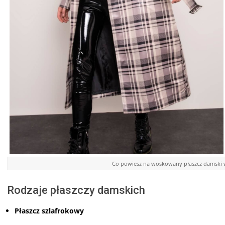
Co powiesz na woskowany płaszcz damski w
Rodzaje płaszczy damskich
Płaszcz szlafrokowy