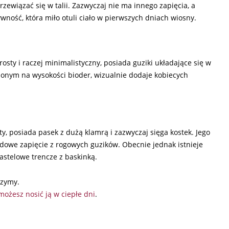
przewiązać się w talii. Zazwyczaj nie ma innego zapięcia, a
ść, która miło otuli ciało w pierwszych dniach wiosny.
osty i raczej minimalistyczny, posiada guziki układające się w
nym na wysokości bioder, wizualnie dodaje kobiecych
ty, posiada pasek z dużą klamrą i zazwyczaj sięga kostek. Jego
dowe zapięcie z rogowych guzików. Obecnie jednak istnieje
pastelowe trencze z baskinką.
rzymy.
możesz nosić ją w ciepłe dni
.