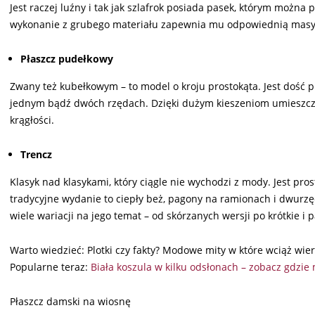
Jest raczej luźny i tak jak szlafrok posiada pasek, którym można 
wykonanie z grubego materiału zapewnia mu odpowiednią masywno
Płaszcz pudełkowy
Zwany też kubełkowym – to model o kroju prostokąta. Jest dość pr
jednym bądź dwóch rzędach. Dzięki dużym kieszeniom umieszczo
krągłości.
Trencz
Klasyk nad klasykami, który ciągle nie wychodzi z mody. Jest pros
tradycyjne wydanie to ciepły beż, pagony na ramionach i dwurzę
wiele wariacji na jego temat – od skórzanych wersji po krótkie i 
Warto wiedzieć: Plotki czy fakty? Modowe mity w które wciąż wie
Popularne teraz:
Biała koszula w kilku odsłonach – zobacz gdzie 
Płaszcz damski na wiosnę