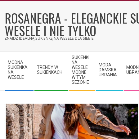
Skip
to
ROSANEGRA - ELEGANCKIE S
content
WESELE I NIE TYLKO
ZNAJDŹ IDEALNĄ SUKIENKĘ NA WESELE DLA SIEBIE
Secondary
SUKIENKI
Navigation
MODNA
NA
MODA
SUKIENKA
TRENDY W
WESELE
MODN
Menu
DAMSKA
NA
SUKIENKACH
MODNE
UBRA
UBRANIA
WESELE
W TYM
SEZONIE