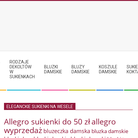
RODZAJE
Y
DEKOLTÓW
BLUZKI
BLUZY
KOSZULE
SUKIE
W
DAMSKIE
DAMSKIE
DAMSKIE
KOKT
SUKIENKACH
ELEGANCKIE SUKIENKI NA WESELE
Allegro sukienki do 50 zł
allegro
wyprzedaż
bluzeczka damska
bluzka damskie