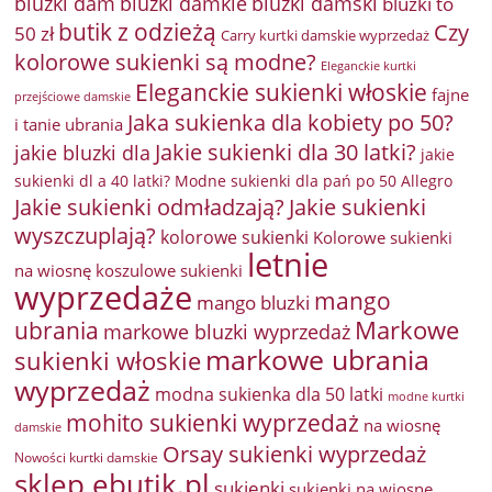
bluzki damkie
bluzki dam
bluzki damski
bluzki to
butik z odzieżą
Czy
50 zł
Carry kurtki damskie wyprzedaż
kolorowe sukienki są modne?
Eleganckie kurtki
Eleganckie sukienki włoskie
fajne
przejściowe damskie
Jaka sukienka dla kobiety po 50?
i tanie ubrania
Jakie sukienki dla 30 latki?
jakie bluzki dla
jakie
sukienki dl a 40 latki? Modne sukienki dla pań po 50 Allegro
Jakie sukienki odmładzają?
Jakie sukienki
wyszczuplają?
kolorowe sukienki
Kolorowe sukienki
letnie
na wiosnę
koszulowe sukienki
wyprzedaże
mango
mango bluzki
Markowe
ubrania
markowe bluzki wyprzedaż
markowe ubrania
sukienki włoskie
wyprzedaż
modna sukienka dla 50 latki
modne kurtki
mohito sukienki wyprzedaż
na wiosnę
damskie
Orsay sukienki wyprzedaż
Nowości kurtki damskie
sklep ebutik.pl
sukienki
sukienki na wiosnę