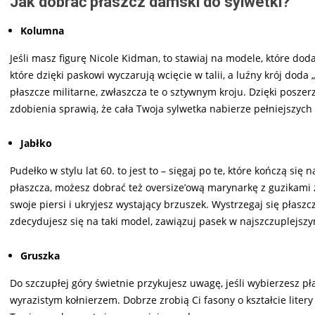
Jak dobrać płaszcz damski do sylwetki?
Kolumna
Jeśli masz figurę Nicole Kidman, to stawiaj na modele, które dod
które dzięki paskowi wyczarują wcięcie w talii, a luźny krój doda
płaszcze militarne, zwłaszcza te o sztywnym kroju. Dzięki poszer
zdobienia sprawią, że cała Twoja sylwetka nabierze pełniejszych 
Jabłko
Pudełko w stylu lat 60. to jest to – sięgaj po te, które kończą si
płaszcza, możesz dobrać też oversize’ową marynarkę z guzikami
swoje piersi i ukryjesz wystający brzuszek. Wystrzegaj się płaszcz
zdecydujesz się na taki model, zawiązuj pasek w najszczuplejsz
Gruszka
Do szczupłej góry świetnie przykujesz uwagę, jeśli wybierzesz 
wyrazistym kołnierzem. Dobrze zrobią Ci fasony o kształcie litery