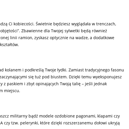
adzą Ci kobiecości. Świetnie będziesz wyglądała w trenczach,
 „objętości”. Zbawienne dla Twojej sylwetki będą również
zonej linii ramion, zyskasz optycznie na wadze, a dodatkowe
kształtów.
ę nad kolanem i podkreślą Twoje łydki. Zamiast tradycyjnego fasonu
 zaczynającymi się tuż pod biustem. Dzięki temu wyeksponujesz
y z paskiem i zbyt opinających Twoją talię – jeśli jednak
ym miejscu.
płaszcz militarny bądź modele ozdobione pagonami, klapami czy
 A czy tzw. pelerynki, które dzięki rozszerzanemu dołowi ukryją