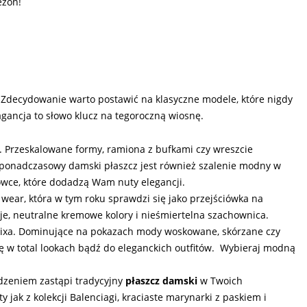
ezon!
a. Zdecydowanie warto postawić na klasyczne modele, które nigdy
agancja to słowo klucz na tegoroczną wiosnę.
cz. Przeskalowane formy, ramiona z bufkami czy wreszcie
 ponadczasowy damski płaszcz jest również szalenie modny w
howce, które dodadzą Wam nuty elegancji.
t wear, która w tym roku sprawdzi się jako przejściówka na
je, neutralne kremowe kolory i nieśmiertelna szachownica.
ixa. Dominujące na pokazach mody woskowane, skórzane czy
ę w total lookach bądź do eleganckich outfitów. Wybieraj modną
odzeniem zastąpi tradycyjny
płaszcz damski
w Twoich
y jak z kolekcji Balenciagi, kraciaste marynarki z paskiem i