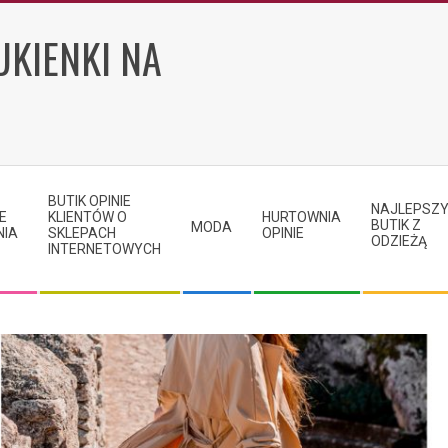
UKIENKI NA
BUTIK OPINIE
NAJLEPSZ
E
KLIENTÓW O
HURTOWNIA
BUTIK Z
MODA
NIA
SKLEPACH
OPINIE
ODZIEŻĄ
INTERNETOWYCH