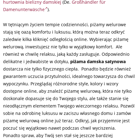
hurtownia bielizny damskiej
(De.
Großhändler für
Damenunterwäsche
).
W tętniącym życiem tempie codzienności, piżamy welurowe
stają się oazą komfortu i luksusu, którą można teraz odkryć
zaledwie kilka kliknięć odległością online. Wybierając piżamę
welurową, inwestujesz nie tylko w wyjątkowy komfort. Ale
również w chwilę relaksu, jaką każdy zasługuje. Odpowiednio
delikatne i jedwabiste w dotyku,
piżama damska satynowa
dostarcza nie tylko fizycznego ciepła. Ponadto będzie również
gwarantem uczucia przytulności, idealnego towarzysza do chwil
wypoczynku. Przeglądaj różnorodne style, kolory i wzory
dostępne online, aby znaleźć piżamę welurową, która nie tylko
doskonale dopasuje się do Twojego stylu, ale także stanie się
nieodłącznym elementem Twojego wieczornego relaksu. Pozwól
sobie na odrobinę luksusu w zaciszu własnego domu i zamów
piżamę welurową online już teraz. Odkryj, jak przyjemnie jest
poczuć się wyjątkowo nawet podczas chwil wyciszenia.
Ponadto spraw, aby Twój sen stał się jeszcze bardziej