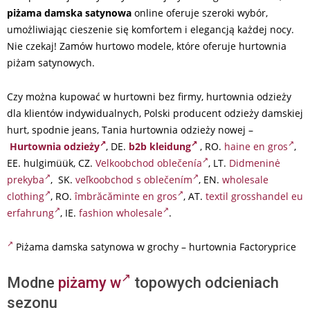
piżama damska satynowa
online oferuje szeroki wybór,
umożliwiając cieszenie się komfortem i elegancją każdej nocy.
Nie czekaj! Zamów hurtowo modele, które oferuje hurtownia
piżam satynowych.
Czy można kupować w hurtowni bez firmy, hurtownia odzieży
dla klientów indywidualnych, Polski producent odzieży damskiej
hurt, spodnie jeans, Tania hurtownia odzieży nowej –
Hurtownia odzieży
, DE.
b2b kleidung
, RO.
haine en gros
,
EE. hulgimüük, CZ.
Velkoobchod oblečenía
, LT.
Didmeninė
prekyba
, SK.
veľkoobchod s oblečením
, EN.
wholesale
clothing
, RO.
îmbrăcăminte en gros
, AT.
textil grosshandel eu
erfahrung
, IE.
fashion wholesale
.
Piżama damska satynowa w grochy – hurtownia Factoryprice
Modne
piżamy w
topowych odcieniach
sezonu