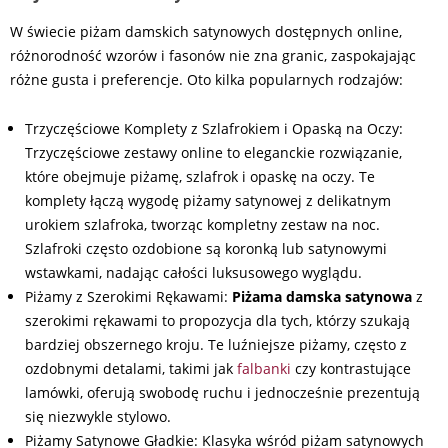
W świecie piżam damskich satynowych dostępnych online,
różnorodność wzorów i fasonów nie zna granic, zaspokajając
różne gusta i preferencje. Oto kilka popularnych rodzajów:
Trzyczęściowe Komplety z Szlafrokiem i Opaską na Oczy:
Trzyczęściowe zestawy online to eleganckie rozwiązanie,
które obejmuje piżamę, szlafrok i opaskę na oczy. Te
komplety łączą wygodę piżamy satynowej z delikatnym
urokiem szlafroka, tworząc kompletny zestaw na noc.
Szlafroki często ozdobione są koronką lub satynowymi
wstawkami, nadając całości luksusowego wyglądu.
Piżamy z Szerokimi Rękawami:
Piżama damska satynowa
z
szerokimi rękawami to propozycja dla tych, którzy szukają
bardziej obszernego kroju. Te luźniejsze piżamy, często z
ozdobnymi detalami, takimi jak
falbanki
czy kontrastujące
lamówki, oferują swobodę ruchu i jednocześnie prezentują
się niezwykle stylowo.
Piżamy Satynowe Gładkie: Klasyka wśród piżam satynowych