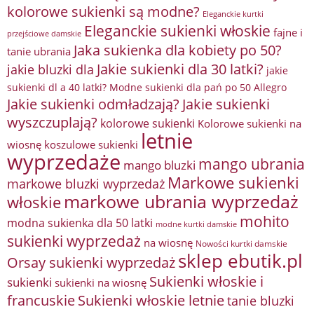
kolorowe sukienki są modne?
Eleganckie kurtki
Eleganckie sukienki włoskie
fajne i
przejściowe damskie
Jaka sukienka dla kobiety po 50?
tanie ubrania
Jakie sukienki dla 30 latki?
jakie bluzki dla
jakie
sukienki dl a 40 latki? Modne sukienki dla pań po 50 Allegro
Jakie sukienki odmładzają?
Jakie sukienki
wyszczuplają?
kolorowe sukienki
Kolorowe sukienki na
letnie
wiosnę
koszulowe sukienki
wyprzedaże
mango ubrania
mango bluzki
Markowe sukienki
markowe bluzki wyprzedaż
markowe ubrania wyprzedaż
włoskie
mohito
modna sukienka dla 50 latki
modne kurtki damskie
sukienki wyprzedaż
na wiosnę
Nowości kurtki damskie
sklep ebutik.pl
Orsay sukienki wyprzedaż
Sukienki włoskie i
sukienki
sukienki na wiosnę
francuskie
Sukienki włoskie letnie
tanie bluzki