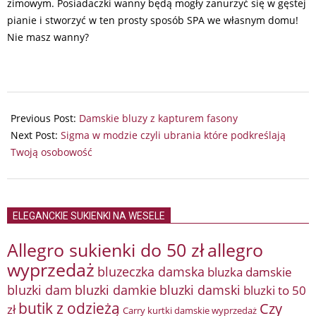
zimowym. Posiadaczki wanny będą mogły zanurzyć się w gęstej
pianie i stworzyć w ten prosty sposób SPA we własnym domu!
Nie masz wanny?
2024-
12-
Previous Post:
Damskie bluzy z kapturem fasony
10
Next Post:
Sigma w modzie czyli ubrania które podkreślają
Twoją osobowość
ELEGANCKIE SUKIENKI NA WESELE
Allegro sukienki do 50 zł
allegro
wyprzedaż
bluzeczka damska
bluzka damskie
bluzki damkie
bluzki dam
bluzki damski
bluzki to 50
butik z odzieżą
Czy
zł
Carry kurtki damskie wyprzedaż