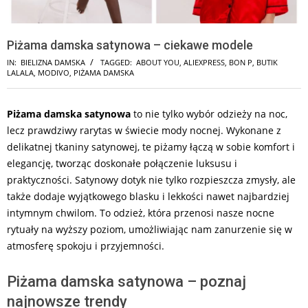
Piżama damska satynowa – ciekawe modele
IN:
BIELIZNA DAMSKA
TAGGED:
ABOUT YOU
,
ALIEXPRESS
,
BON P
,
BUTIK
LALALA
,
MODIVO
,
PIŻAMA DAMSKA
Piżama damska satynowa
to nie tylko wybór odzieży na noc,
lecz prawdziwy rarytas w świecie mody nocnej. Wykonane z
delikatnej tkaniny satynowej, te piżamy łączą w sobie komfort i
elegancję, tworząc doskonałe połączenie luksusu i
praktyczności. Satynowy dotyk nie tylko rozpieszcza zmysły, ale
także dodaje wyjątkowego blasku i lekkości nawet najbardziej
intymnym chwilom. To odzież, która przenosi nasze nocne
rytuały na wyższy poziom, umożliwiając nam zanurzenie się w
atmosferę spokoju i przyjemności.
Piżama damska satynowa – poznaj
najnowsze trendy