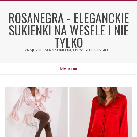
Skip
to
ROSANEGRA - ELEGANCKIE
content
SUKIENKI NA WESELE I NIE
TYLKO
ZNAJDŹ IDEALNĄ SUKIENKĘ NA WESELE DLA SIEBIE
Secondary
Menu
Navigation
Menu