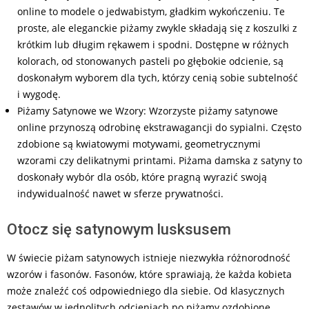
online to modele o jedwabistym, gładkim wykończeniu. Te
proste, ale eleganckie piżamy zwykle składają się z koszulki z
krótkim lub długim rękawem i spodni. Dostępne w różnych
kolorach, od stonowanych pasteli po głębokie odcienie, są
doskonałym wyborem dla tych, którzy cenią sobie subtelność
i wygodę.
Piżamy Satynowe we Wzory: Wzorzyste piżamy satynowe
online przynoszą odrobinę ekstrawagancji do sypialni. Często
zdobione są kwiatowymi motywami, geometrycznymi
wzorami czy delikatnymi printami. Piżama damska z satyny to
doskonały wybór dla osób, które pragną wyrazić swoją
indywidualność nawet w sferze prywatności.
Otocz się satynowym lusksusem
W świecie piżam satynowych istnieje niezwykła różnorodność
wzorów i fasonów. Fasonów, które sprawiają, że każda kobieta
może znaleźć coś odpowiedniego dla siebie. Od klasycznych
zestawów w jednolitych odcieniach po piżamy ozdobione