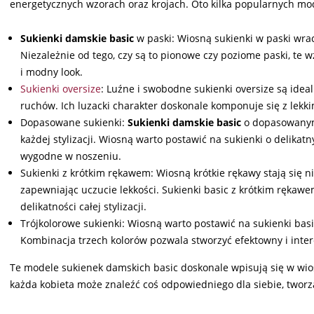
energetycznych wzorach oraz krojach. Oto kilka popularnych mo
Sukienki damskie basic
w paski: Wiosną sukienki w paski wraca
Niezależnie od tego, czy są to pionowe czy poziome paski, te w
i modny look.
Sukienki oversize
: Luźne i swobodne sukienki oversize są id
ruchów. Ich luzacki charakter doskonale komponuje się z lekki
Dopasowane sukienki:
Sukienki damskie basic
o dopasowanym 
każdej stylizacji. Wiosną warto postawić na sukienki o delikatn
wygodne w noszeniu.
Sukienki z krótkim rękawem: Wiosną krótkie rękawy stają się 
zapewniając uczucie lekkości. Sukienki basic z krótkim rękawe
delikatności całej stylizacji.
Trójkolorowe sukienki: Wiosną warto postawić na sukienki basic
Kombinacja trzech kolorów pozwala stworzyć efektowny i intere
Te modele sukienek damskich basic doskonale wpisują się w wiose
każda kobieta może znaleźć coś odpowiedniego dla siebie, tworz