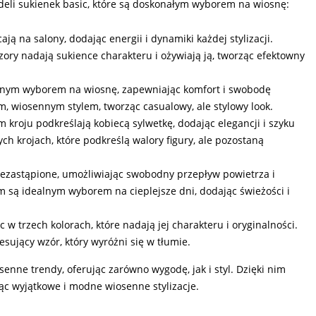
deli sukienek basic, które są doskonałym wyborem na wiosnę:
ją na salony, dodając energii i dynamiki każdej stylizacji.
zory nadają sukience charakteru i ożywiają ją, tworząc efektowny
ealnym wyborem na wiosnę, zapewniając komfort i swobodę
m, wiosennym stylem, tworząc casualowy, ale stylowy look.
kroju podkreślają kobiecą sylwetkę, dodając elegancji i szyku
ych krojach, które podkreślą walory figury, ale pozostaną
niezastąpione, umożliwiając swobodny przepływ powietrza i
m są idealnym wyborem na cieplejsze dni, dodając świeżości i
 w trzech kolorach, które nadają jej charakteru i oryginalności.
sujący wzór, który wyróżni się w tłumie.
nne trendy, oferując zarówno wygodę, jak i styl. Dzięki nim
ąc wyjątkowe i modne wiosenne stylizacje.