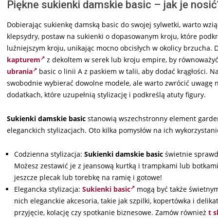
Piękne sukienki damskie basic – jak je nosić
Dobierając sukienkę damską basic do swojej sylwetki, warto wziąć
klepsydry, postaw na sukienki o dopasowanym kroju, które podkre
luźniejszym kroju, unikając mocno obcisłych w okolicy brzucha. D
kapturem
z dekoltem w serek lub kroju empire, by równoważyć
ubrania
basic o linii A z paskiem w talii, aby dodać krągłości
swobodnie wybierać dowolne modele, ale warto zwrócić uwagę na
dodatkach, które uzupełnią stylizację i podkreślą atuty figury.
Sukienki damskie basic
stanowią wszechstronny element gardero
eleganckich stylizacjach. Oto kilka pomysłów na ich wykorzysta
Codzienna stylizacja:
Sukienki damskie basic
świetnie sprawdz
Możesz zestawić je z jeansową kurtką i trampkami lub botkam
jeszcze plecak lub torebkę na ramię i gotowe!
Elegancka stylizacja:
Sukienki basic
mogą być także świetnym
nich eleganckie akcesoria, takie jak szpilki, kopertówka i deli
przyjęcie, kolację czy spotkanie biznesowe. Zamów również
t 