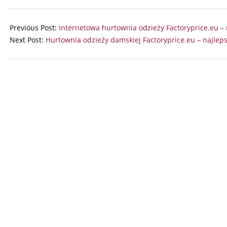
2025-
08-
Previous Post:
Internetowa hurtownia odzieży Factoryprice.eu 
23
Next Post:
Hurtownia odzieży damskiej Factoryprice.eu – najlep