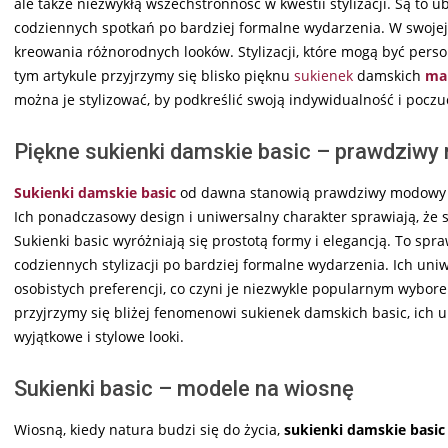
ale także niezwykłą wszechstronność w kwestii stylizacji. Są to
codziennych spotkań po bardziej formalne wydarzenia. W swojej 
kreowania różnorodnych looków. Stylizacji, które mogą być per
tym artykule przyjrzymy się blisko pięknu
sukienek
damskich
mar
można je stylizować, by podkreślić swoją indywidualność i poczuc
Piękne sukienki damskie basic – prawdziwy
Sukienki damskie basic
od dawna stanowią prawdziwy modowy hi
Ich ponadczasowy design i uniwersalny charakter sprawiają, że
Sukienki basic wyróżniają się prostotą formy i elegancją. To spr
codziennych stylizacji po bardziej formalne wydarzenia. Ich un
osobistych preferencji, co czyni je niezwykle popularnym wybor
przyjrzymy się bliżej fenomenowi sukienek damskich basic, ich u
wyjątkowe i stylowe looki.
Sukienki basic – modele na wiosnę
Wiosną, kiedy natura budzi się do życia,
sukienki damskie basic