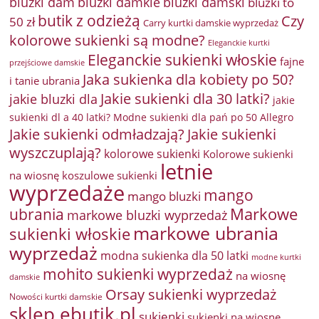
bluzki damkie
bluzki dam
bluzki damski
bluzki to
butik z odzieżą
Czy
50 zł
Carry kurtki damskie wyprzedaż
kolorowe sukienki są modne?
Eleganckie kurtki
Eleganckie sukienki włoskie
fajne
przejściowe damskie
Jaka sukienka dla kobiety po 50?
i tanie ubrania
Jakie sukienki dla 30 latki?
jakie bluzki dla
jakie
sukienki dl a 40 latki? Modne sukienki dla pań po 50 Allegro
Jakie sukienki odmładzają?
Jakie sukienki
wyszczuplają?
kolorowe sukienki
Kolorowe sukienki
letnie
na wiosnę
koszulowe sukienki
wyprzedaże
mango
mango bluzki
Markowe
ubrania
markowe bluzki wyprzedaż
markowe ubrania
sukienki włoskie
wyprzedaż
modna sukienka dla 50 latki
modne kurtki
mohito sukienki wyprzedaż
na wiosnę
damskie
Orsay sukienki wyprzedaż
Nowości kurtki damskie
sklep ebutik.pl
sukienki
sukienki na wiosnę