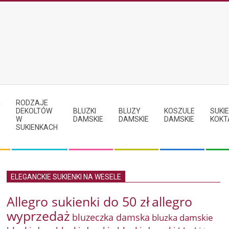
RODZAJE
Y
DEKOLTÓW
BLUZKI
BLUZY
KOSZULE
SUKIE
W
DAMSKIE
DAMSKIE
DAMSKIE
KOKT
SUKIENKACH
ELEGANCKIE SUKIENKI NA WESELE
Allegro sukienki do 50 zł
allegro
wyprzedaż
bluzeczka damska
bluzka damskie