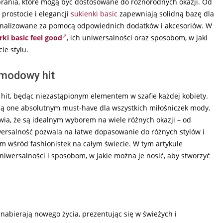
 ubrania, które mogą być dostosowane do różnorodnych okazji. Od
prostocie i elegancji
sukienki basic
zapewniają solidną bazę dla
sonalizowane za pomocą odpowiednich dodatków i akcesoriów. W
ki basic feel good
, ich uniwersalności oraz sposobom, w jaki
ie stylu.
 modowy hit
t, będąc niezastąpionym elementem w szafie każdej kobiety.
 są one absolutnym must-have dla wszystkich miłośniczek mody.
awia, że są idealnym wyborem na wiele różnych okazji – od
iwersalność pozwala na łatwe dopasowanie do różnych stylów i
em wśród fashionistek na całym świecie. W tym artykule
niwersalności i sposobom, w jakie można je nosić, aby stworzyć
nabierają nowego życia, prezentując się w świeżych i