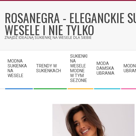
Skip
to
ROSANEGRA - ELEGANCKIE S
content
WESELE I NIE TYLKO
ZNAJDŹ IDEALNĄ SUKIENKĘ NA WESELE DLA SIEBIE
Secondary
SUKIENKI
Navigation
MODNA
NA
MODA
SUKIENKA
TRENDY W
WESELE
MODN
Menu
DAMSKA
NA
SUKIENKACH
MODNE
UBRA
UBRANIA
WESELE
W TYM
SEZONIE