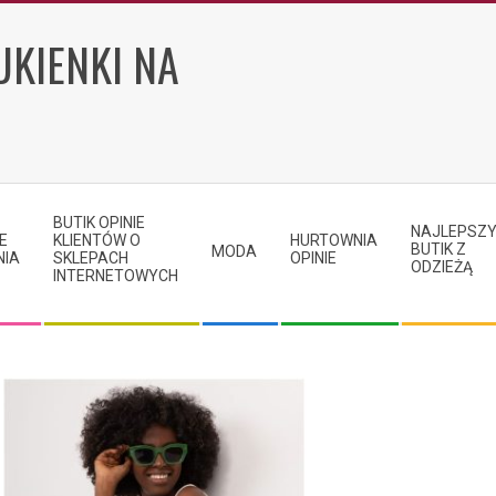
UKIENKI NA
BUTIK OPINIE
NAJLEPSZ
E
KLIENTÓW O
HURTOWNIA
BUTIK Z
MODA
NIA
SKLEPACH
OPINIE
ODZIEŻĄ
INTERNETOWYCH