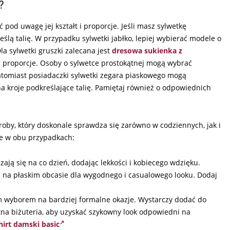
?
 pod uwagę jej kształt i proporcje. Jeśli masz sylwetkę
ślą talię. W przypadku sylwetki jabłko, lepiej wybierać modele o
la sylwetki gruszki zalecana jest
dresowa sukienka z
 proporcje. Osoby o sylwetce prostokątnej mogą wybrać
. Natomiast posiadaczki sylwetki zegara piaskowego mogą
 kroje podkreślające talię. Pamiętaj również o odpowiednich
by, który doskonale sprawdza się zarówno w codziennych, jak i
nie w obu przypadkach:
ają się na co dzień, dodając lekkości i kobiecego wdzięku.
i na płaskim obcasie dla wygodnego i casualowego looku. Dodaj
 wyborem na bardziej formalne okazje. Wystarczy dodać do
katna biżuteria, aby uzyskać szykowny look odpowiedni na
shirt damski basic