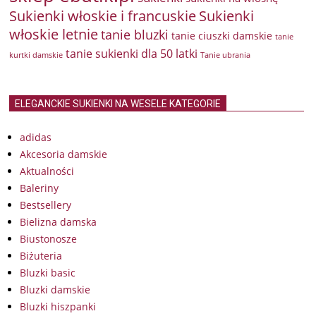
Sukienki włoskie i francuskie
Sukienki
włoskie letnie
tanie bluzki
tanie ciuszki damskie
tanie
tanie sukienki dla 50 latki
kurtki damskie
Tanie ubrania
ELEGANCKIE SUKIENKI NA WESELE KATEGORIE
adidas
Akcesoria damskie
Aktualności
Baleriny
Bestsellery
Bielizna damska
Biustonosze
Biżuteria
Bluzki basic
Bluzki damskie
Bluzki hiszpanki