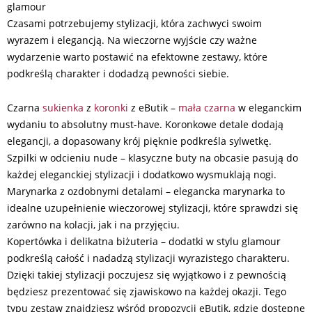
glamour
Czasami potrzebujemy stylizacji, która zachwyci swoim
wyrazem i elegancją. Na wieczorne wyjście czy ważne
wydarzenie warto postawić na efektowne zestawy, które
podkreślą charakter i dodadzą pewności siebie.
Czarna
sukienka
z
koronki
z eButik –
mała czarna
w eleganckim
wydaniu to absolutny must-have. Koronkowe detale dodają
elegancji, a dopasowany krój pięknie podkreśla sylwetkę.
Szpilki w odcieniu nude – klasyczne buty na obcasie pasują do
każdej eleganckiej stylizacji i dodatkowo wysmuklają nogi.
Marynarka z ozdobnymi detalami – elegancka marynarka to
idealne uzupełnienie wieczorowej stylizacji, które sprawdzi się
zarówno na kolacji, jak i na przyjęciu.
Kopertówka i delikatna biżuteria – dodatki w stylu glamour
podkreślą całość i nadadzą stylizacji wyrazistego charakteru.
Dzięki takiej stylizacji poczujesz się wyjątkowo i z pewnością
będziesz prezentować się zjawiskowo na każdej okazji. Tego
typu zestaw znajdziesz wśród propozycji eButik, gdzie dostępne