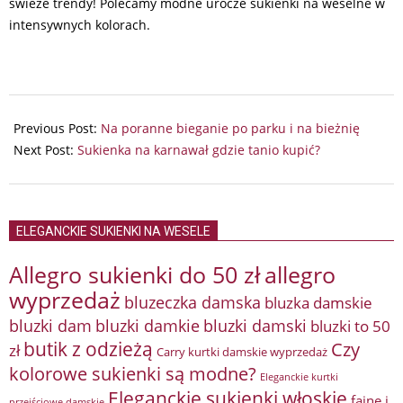
świeże trendy! Polecamy modne urocze sukienki na weselne w
intensywnych kolorach.
2024-
10-
Previous Post:
Na poranne bieganie po parku i na bieżnię
31
Next Post:
Sukienka na karnawał gdzie tanio kupić?
ELEGANCKIE SUKIENKI NA WESELE
Allegro sukienki do 50 zł
allegro
wyprzedaż
bluzeczka damska
bluzka damskie
bluzki damkie
bluzki dam
bluzki damski
bluzki to 50
butik z odzieżą
Czy
zł
Carry kurtki damskie wyprzedaż
kolorowe sukienki są modne?
Eleganckie kurtki
Eleganckie sukienki włoskie
fajne i
przejściowe damskie