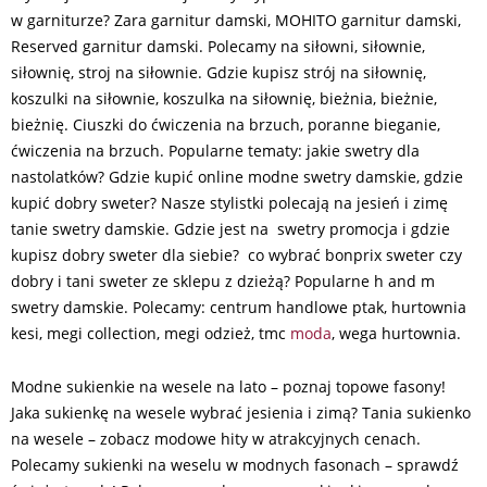
w garniturze? Zara garnitur damski, MOHITO garnitur damski,
Reserved garnitur damski. Polecamy na siłowni, siłownie,
siłownię, stroj na siłownie. Gdzie kupisz strój na siłownię,
koszulki na siłownie, koszulka na siłownię, bieżnia, bieżnie,
bieżnię. Ciuszki do ćwiczenia na brzuch, poranne bieganie,
ćwiczenia na brzuch. Popularne tematy: jakie swetry dla
nastolatków? Gdzie kupić online modne swetry damskie, gdzie
kupić dobry sweter? Nasze stylistki polecają na jesień i zimę
tanie swetry damskie. Gdzie jest na swetry promocja i gdzie
kupisz dobry sweter dla siebie? co wybrać bonprix sweter czy
dobry i tani sweter ze sklepu z dzieżą? Popularne h and m
swetry damskie. Polecamy: centrum handlowe ptak, hurtownia
kesi, megi collection, megi odzież, tmc
moda
, wega hurtownia.
Modne sukienkie na wesele na lato – poznaj topowe fasony!
Jaka sukienkę na wesele wybrać jesienia i zimą? Tania sukienko
na wesele – zobacz modowe hity w atrakcyjnych cenach.
Polecamy sukienki na weselu w modnych fasonach – sprawdź