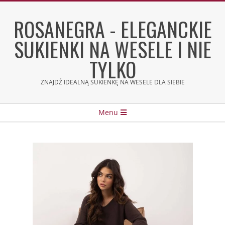
Skip
to
ROSANEGRA - ELEGANCKIE
content
SUKIENKI NA WESELE I NIE
TYLKO
ZNAJDŹ IDEALNĄ SUKIENKĘ NA WESELE DLA SIEBIE
Secondary
Menu
Navigation
Menu