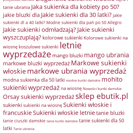
Jaka sukienka dla kobiety po 50?
tanie ubrania
Jakie sukienki dla 30 latki?
jakie bluzki dla
jakie
sukienki dl a 40 latki? Modne sukienki dla pań po 50 Allegro
Jakie sukienki odmładzają?
Jakie sukienki
wyszczuplają?
kolorowe sukienki
Kolorowe sukienki na
letnie
wiosnę
koszulowe sukienki
wyprzedaże
mango ubrania
mango bluzki
Markowe sukienki
markowe bluzki wyprzedaż
markowe ubrania wyprzedaż
włoskie
mohito
modna sukienka dla 50 latki
modne kurtki damskie
sukienki wyprzedaż
na wiosnę
Nowości kurtki damskie
sklep ebutik.pl
Orsay sukienki wyprzedaż
Sukienki włoskie i
sukienki
sukienki na wiosnę
francuskie
Sukienki włoskie letnie
tanie bluzki
tanie sukienki dla 50
tanie ciuszki damskie
tanie kurtki damskie
latki
Tanie ubrania