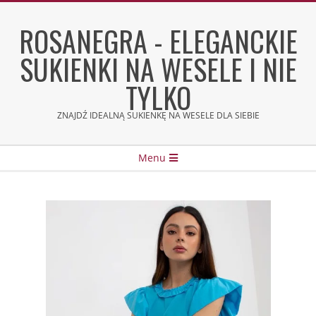
Skip
to
ROSANEGRA - ELEGANCKIE
content
SUKIENKI NA WESELE I NIE
TYLKO
ZNAJDŹ IDEALNĄ SUKIENKĘ NA WESELE DLA SIEBIE
Secondary
Menu
Navigation
Menu