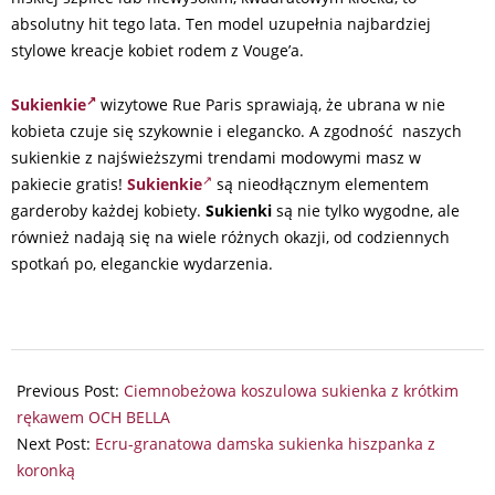
absolutny hit tego lata. Ten model uzupełnia najbardziej
stylowe kreacje kobiet rodem z Vouge’a.
Sukienkie
wizytowe Rue Paris sprawiają, że ubrana w nie
kobieta czuje się szykownie i elegancko. A zgodność naszych
sukienkie z najświeższymi trendami modowymi masz w
pakiecie gratis!
Sukienkie
są nieodłącznym elementem
garderoby każdej kobiety.
Sukienki
są nie tylko wygodne, ale
również nadają się na wiele różnych okazji, od codziennych
spotkań po, eleganckie wydarzenia.
2024-
07-
Previous Post:
Ciemnobeżowa koszulowa sukienka z krótkim
06
rękawem OCH BELLA
Next Post:
Ecru-granatowa damska sukienka hiszpanka z
koronką