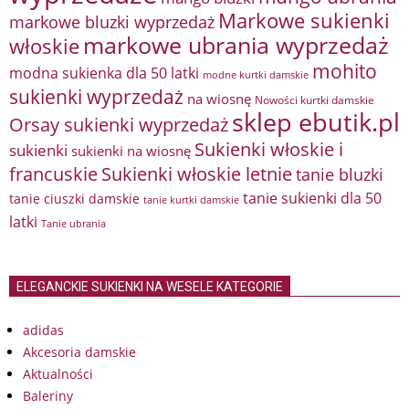
Markowe sukienki
markowe bluzki wyprzedaż
markowe ubrania wyprzedaż
włoskie
mohito
modna sukienka dla 50 latki
modne kurtki damskie
sukienki wyprzedaż
na wiosnę
Nowości kurtki damskie
sklep ebutik.pl
Orsay sukienki wyprzedaż
Sukienki włoskie i
sukienki
sukienki na wiosnę
francuskie
Sukienki włoskie letnie
tanie bluzki
tanie sukienki dla 50
tanie ciuszki damskie
tanie kurtki damskie
latki
Tanie ubrania
ELEGANCKIE SUKIENKI NA WESELE KATEGORIE
adidas
Akcesoria damskie
Aktualności
Baleriny