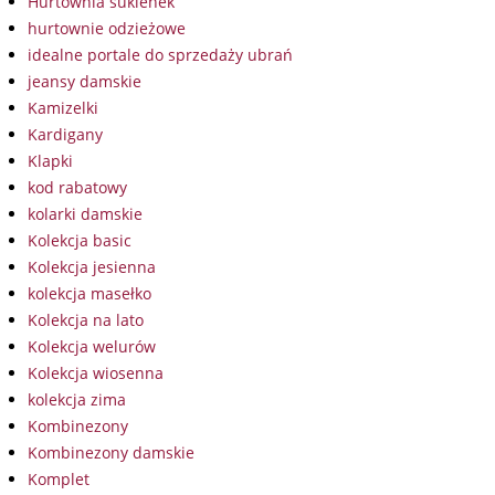
Hurtownia sukienek
hurtownie odzieżowe
idealne portale do sprzedaży ubrań
jeansy damskie
Kamizelki
Kardigany
Klapki
kod rabatowy
kolarki damskie
Kolekcja basic
Kolekcja jesienna
kolekcja masełko
Kolekcja na lato
Kolekcja welurów
Kolekcja wiosenna
kolekcja zima
Kombinezony
Kombinezony damskie
Komplet