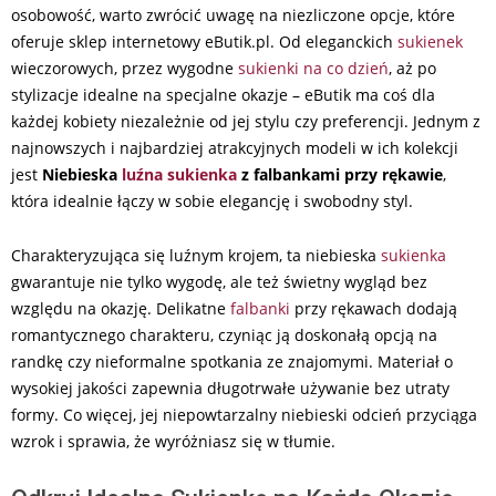
osobowość, warto zwrócić uwagę na niezliczone opcje, które
oferuje sklep internetowy eButik.pl. Od eleganckich
sukienek
wieczorowych, przez wygodne
sukienki na co dzień
, aż po
stylizacje idealne na specjalne okazje – eButik ma coś dla
każdej kobiety niezależnie od jej stylu czy preferencji. Jednym z
najnowszych i najbardziej atrakcyjnych modeli w ich kolekcji
jest
Niebieska
luźna sukienka
z falbankami przy rękawie
,
która idealnie łączy w sobie elegancję i swobodny styl.
Charakteryzująca się luźnym krojem, ta niebieska
sukienka
gwarantuje nie tylko wygodę, ale też świetny wygląd bez
względu na okazję. Delikatne
falbanki
przy rękawach dodają
romantycznego charakteru, czyniąc ją doskonałą opcją na
randkę czy nieformalne spotkania ze znajomymi. Materiał o
wysokiej jakości zapewnia długotrwałe używanie bez utraty
formy. Co więcej, jej niepowtarzalny niebieski odcień przyciąga
wzrok i sprawia, że wyróżniasz się w tłumie.