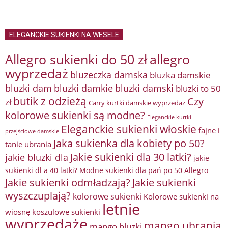
ELEGANCKIE SUKIENKI NA WESELE
Allegro sukienki do 50 zł
allegro
wyprzedaż
bluzeczka damska
bluzka damskie
bluzki damkie
bluzki dam
bluzki damski
bluzki to 50
butik z odzieżą
Czy
zł
Carry kurtki damskie wyprzedaż
kolorowe sukienki są modne?
Eleganckie kurtki
Eleganckie sukienki włoskie
fajne i
przejściowe damskie
Jaka sukienka dla kobiety po 50?
tanie ubrania
Jakie sukienki dla 30 latki?
jakie bluzki dla
jakie
sukienki dl a 40 latki? Modne sukienki dla pań po 50 Allegro
Jakie sukienki odmładzają?
Jakie sukienki
wyszczuplają?
kolorowe sukienki
Kolorowe sukienki na
letnie
wiosnę
koszulowe sukienki
wyprzedaże
mango ubrania
mango bluzki