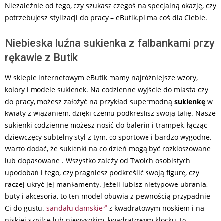
Niezależnie od tego, czy szukasz czegoś na specjalną okazję, czy
potrzebujesz stylizacji do pracy – eButik.pl ma coś dla Ciebie.
Niebieska luźna sukienka z falbankami przy
rękawie z Butik
W sklepie internetowym eButik mamy najróżniejsze wzory,
kolory i modele sukienek. Na codzienne wyjście do miasta czy
do pracy, możesz założyć na przykład supermodną
sukienkę
w
kwiaty z wiązaniem, dzięki czemu podkreślisz swoją talię. Nasze
sukienki codzienne możesz nosić do balerin i trampek, łącząc
dziewczęcy subtelny styl z tym, co sportowe i bardzo wygodne.
Warto dodać, że sukienki na co dzień mogą być rozkloszowane
lub dopasowane . Wszystko zależy od Twoich osobistych
upodobań i tego, czy pragniesz podkreślić swoją figurę, czy
raczej ukryć jej mankamenty. Jeżeli lubisz nietypowe ubrania,
buty i akcesoria, to ten model obuwia z pewnością przypadnie
Ci do gustu.
sandału damskie
z kwadratowym noskiem i na
niskiej szpilce lub niewysokim, kwadratowym klocku, to