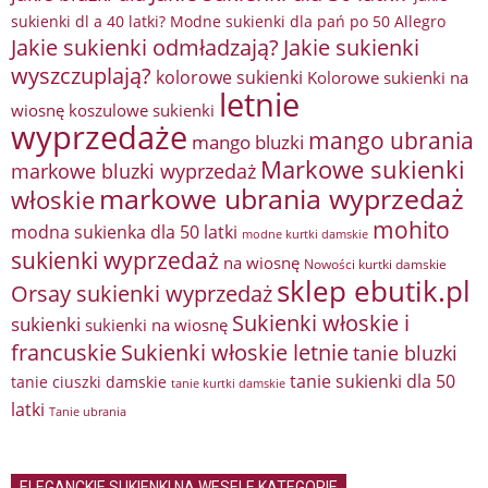
sukienki dl a 40 latki? Modne sukienki dla pań po 50 Allegro
Jakie sukienki odmładzają?
Jakie sukienki
wyszczuplają?
kolorowe sukienki
Kolorowe sukienki na
letnie
wiosnę
koszulowe sukienki
wyprzedaże
mango ubrania
mango bluzki
Markowe sukienki
markowe bluzki wyprzedaż
markowe ubrania wyprzedaż
włoskie
mohito
modna sukienka dla 50 latki
modne kurtki damskie
sukienki wyprzedaż
na wiosnę
Nowości kurtki damskie
sklep ebutik.pl
Orsay sukienki wyprzedaż
Sukienki włoskie i
sukienki
sukienki na wiosnę
francuskie
Sukienki włoskie letnie
tanie bluzki
tanie sukienki dla 50
tanie ciuszki damskie
tanie kurtki damskie
latki
Tanie ubrania
ELEGANCKIE SUKIENKI NA WESELE KATEGORIE