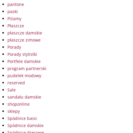
pantone
paski
Piżamy
Płaszcze
płaszcze damskie
płaszcze zimowe
Porady
Porady stylistki
Portfele damskie
program partnerski
pudelek modowy
reserved
Sale
sandału damskie
shoponline
sklepy
Spódnice basic
Spódnice damskie
Spódnice dresowe