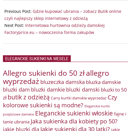
2025-
12-
Previous Post:
Gdzie kupować ubrania – zobacz Butik online
21
czyli najlepszy sklep internetowy z odzieżą
Next Post:
Internetowa hurtownia odzieży damskiej
Factoryprice.eu – nowoczesna forma zakupów
ELEGANCKIE SUKIENKI NA WESELE
Allegro sukienki do 50 zł
allegro
wyprzedaż
bluzeczka damska
bluzka damskie
bluzki damkie
bluzki dam
bluzki damski
bluzki to 50
butik z odzieżą
Czy
zł
Carry kurtki damskie wyprzedaż
kolorowe sukienki są modne?
Eleganckie kurtki
Eleganckie sukienki włoskie
fajne i
przejściowe damskie
Jaka sukienka dla kobiety po 50?
tanie ubrania
Jakie sukienki dla 30 latki?
jakie bluzki dla
jakie