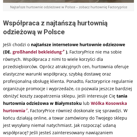
Najtańsze hurtownie odzieżowe w Polsce – zobacz hurtownię Factoryprice
Współpraca z najtańszą hurtownią
odzieżową w Polsce
Jeśli chodzi o
najtańsze internetowe hurtownie odziezowe
(DE.
großhandel bekleidung
)
, FactoryPrice nie ma sobie
równych. Współpraca z nimi to wiele korzyści dla
przedsiębiorców. Oprócz atrakcyjnych cen, hurtownia oferuje
elastyczne warunki współpracy, szybką dostawę oraz
profesjonalną obsługę klienta. Ponadto, Factoryprice regularnie
organizuje promocje i wyprzedaże, co pozwala jeszcze bardziej
obniżyć koszty zaopatrzenia sklepu. Jeśli interesuje Cię
tania
hurtownia odzieżowa w Białymstoku
lub
Wólka Kosowska
hurtownia
, FactoryPrice również doskonale się sprawdzi. W
końcu działają online, a towar zamówiony do Twojego sklepu
jest wysyłany niemal natychmiast. Jak rozpocząć udaną
współpracę? Jeśli jesteś zainteresowany nawiązaniem