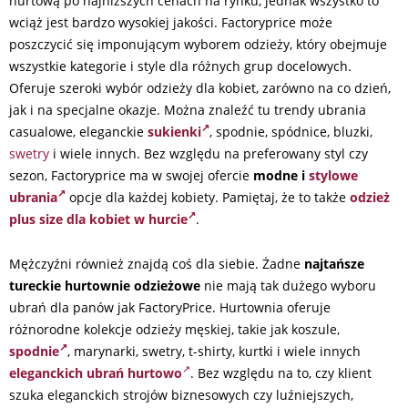
hurtową po najniższych cenach na rynku, jednak wszystko to
wciąż jest bardzo wysokiej jakości. Factoryprice może
poszczycić się imponującym wyborem odzieży, który obejmuje
wszystkie kategorie i style dla różnych grup docelowych.
Oferuje szeroki wybór odzieży dla kobiet, zarówno na co dzień,
jak i na specjalne okazje. Można znaleźć tu trendy ubrania
casualowe, eleganckie
sukienki
, spodnie, spódnice, bluzki,
swetry
i wiele innych. Bez względu na preferowany styl czy
sezon, Factoryprice ma w swojej ofercie
modne i
stylowe
ubrania
opcje dla każdej kobiety. Pamiętaj, że to także
odzież
plus size dla kobiet w hurcie
.
Mężczyźni również znajdą coś dla siebie. Żadne
najtańsze
tureckie hurtownie odzieżowe
nie mają tak dużego wyboru
ubrań dla panów jak FactoryPrice. Hurtownia oferuje
różnorodne kolekcje odzieży męskiej, takie jak koszule,
spodnie
, marynarki, swetry, t-shirty, kurtki i wiele innych
eleganckich ubrań hurtowo
. Bez względu na to, czy klient
szuka eleganckich strojów biznesowych czy luźniejszych,