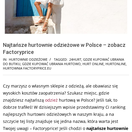
Najtańsze hurtownie odzieżowe w Polsce – zobacz
Factoryprice
IN:
HURTOWNIE ODZIEŻOWE
TAGGED:
24HURT
,
GDZIE KUPOWAĆ UBRANIA
DO BUTIKU
,
GDZIE KUPOWAĆ UBRANIA HURTOWO
,
HURT ONLINE
,
HURTONLINE
,
HURTOWNIA FACTORYPRICE.EU
Czy marzysz o własnym sklepie z odzieżą, ale obawiasz się
wysokich kosztów zaopatrzenia? Szukasz miejsc, gdzie
znajdziesz najtańszą
odzież
hurtową w Polsce? Jeśli tak, to
dobrze trafiłeś! W dzisiejszym wpisie przedstawimy Ci ranking
najlepszych hurtowni odzieżowych w naszym kraju, a na
szczycie tej listy znajduje się jedna nazwa, która warta jest
Twojej uwagi – Factoryprice! Jeśli chodzi o
najtańsze hurtownie