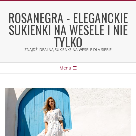
Skip
to
ROSANEGRA - ELEGANCKIE
content
SUKIENKI NA WESELE I NIE
TYLKO
ZNAJDŹ IDEALNĄ SUKIENKĘ NA WESELE DLA SIEBIE
Secondary
Menu
Navigation
Menu