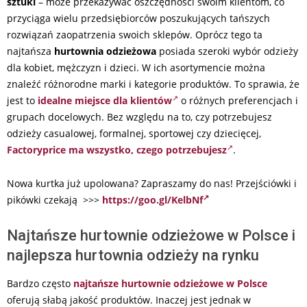
sztuki
– może przekazywać oszczędności swoim klientom, co
przyciąga wielu przedsiębiorców poszukujących tańszych
rozwiązań zaopatrzenia swoich sklepów. Oprócz tego ta
najtańsza
hurtownia odzieżowa
posiada szeroki wybór odzieży
dla kobiet, mężczyzn i dzieci. W ich asortymencie można
znaleźć różnorodne marki i kategorie produktów. To sprawia, że
jest to
idealne miejsce dla klientów
o różnych preferencjach i
grupach docelowych. Bez względu na to, czy potrzebujesz
odzieży casualowej, formalnej, sportowej czy dziecięcej,
Factoryprice ma wszystko, czego potrzebujesz
.
Nowa kurtka już upolowana? Zapraszamy do nas! Przejściówki i
pikówki czekają >>>
https://goo.gl/KelbNf
Najtańsze hurtownie odzieżowe w Polsce i
najlepsza hurtownia odzieży na rynku
Bardzo często
najtańsze hurtownie odzieżowe w Polsce
oferują słabą jakość produktów. Inaczej jest jednak w