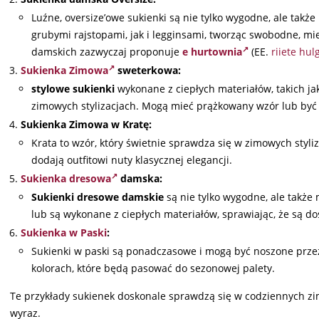
Luźne, oversize’owe sukienki są nie tylko wygodne, ale t
grubymi rajstopami, jak i legginsami, tworząc swobodne, mi
damskich zazwyczaj proponuje
e hurtownia
(EE.
riiete hu
Sukienka Zimowa
sweterkowa:
stylowe sukienki
wykonane z ciepłych materiałów, takich ja
zimowych stylizacjach. Mogą mieć prążkowany wzór lub być 
Sukienka Zimowa w Kratę:
Krata to wzór, który świetnie sprawdza się w zimowych styl
dodają outfitowi nuty klasycznej elegancji.
Sukienka dresowa
damska:
Sukienki dresowe damskie
są nie tylko wygodne, ale takż
lub są wykonane z ciepłych materiałów, sprawiając, że są 
Sukienka w Paski
:
Sukienki w paski są ponadczasowe i mogą być noszone prze
kolorach, które będą pasować do sezonowej palety.
Te przykłady sukienek doskonale sprawdzą się w codziennych zi
wyraz.