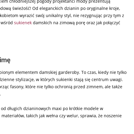
iem chłodniejszej pogody projektanci mody prezentują
modową świeżość! Od eleganckich dzianin po oryginalne kroje,
kobietom wyrazić swój unikalny styl, nie rezygnując przy tym z
ą wśród
sukienek
damskich na zimową porę oraz jak połączyć
zimę
pionym elementem damskiej garderoby. To czas, kiedy nie tylko
ienne stylizacje, w których sukienki stają się centrum uwagi.
ząc fasony, które nie tylko ochronią przed zimnem, ale także
.
 od długich dzianinowych maxi po krótkie modele w
materiałów, takich jak wełna czy welur, sprawia, że noszenie