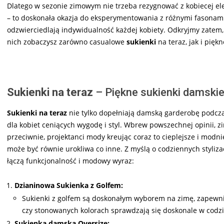
Dlatego w sezonie zimowym nie trzeba rezygnować z kobiecej ele
– to doskonała okazja do eksperymentowania z różnymi fasonami, k
odzwierciedlają indywidualność każdej kobiety. Odkryjmy zatem,
nich zobaczysz zarówno casualowe
sukienki
na teraz, jak i pięk
Sukienki na teraz
– Piękne sukienki damskie
Sukienki na teraz
nie tylko dopełniają damską garderobę podcza
dla kobiet ceniących wygodę i styl. Wbrew powszechnej opinii, z
przeciwnie, projektanci mody kreując coraz to cieplejsze i modni
może być równie urokliwa co inne. Z myślą o codziennych styliza
łączą funkcjonalność i modowy wyraz:
Dzianinowa Sukienka z Golfem:
Sukienki z golfem są doskonałym wyborem na zimę, zapewnia
czy stonowanych kolorach sprawdzają się doskonale w codzi
Sukienka damska Oversize: