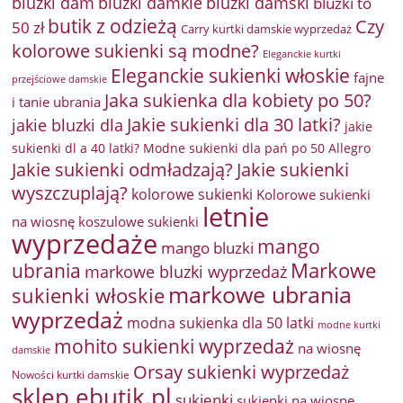
bluzki damkie
bluzki dam
bluzki damski
bluzki to
butik z odzieżą
Czy
50 zł
Carry kurtki damskie wyprzedaż
kolorowe sukienki są modne?
Eleganckie kurtki
Eleganckie sukienki włoskie
fajne
przejściowe damskie
Jaka sukienka dla kobiety po 50?
i tanie ubrania
Jakie sukienki dla 30 latki?
jakie bluzki dla
jakie
sukienki dl a 40 latki? Modne sukienki dla pań po 50 Allegro
Jakie sukienki odmładzają?
Jakie sukienki
wyszczuplają?
kolorowe sukienki
Kolorowe sukienki
letnie
na wiosnę
koszulowe sukienki
wyprzedaże
mango
mango bluzki
Markowe
ubrania
markowe bluzki wyprzedaż
markowe ubrania
sukienki włoskie
wyprzedaż
modna sukienka dla 50 latki
modne kurtki
mohito sukienki wyprzedaż
na wiosnę
damskie
Orsay sukienki wyprzedaż
Nowości kurtki damskie
sklep ebutik.pl
sukienki
sukienki na wiosnę