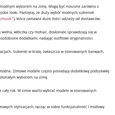
akże modnym wyborem na zimę. Mogą być noszone zarówno z
ejskie looki. Pamiętaj, że duży wybór modnych sukienek
lgimüük
), która zamawia duże ilości odzieży od dostawców.
k wełna, włóczka czy mohair, doskonale sprawdzają się w
ozdobione dodatkami, nadając outfitowi oryginalności.
izacjach. Sukienki w kratę, zwłaszcza w stonowanych barwach,
e modne. Zimowe modele często posiadają dodatkową podszewkę
doskonałym wyborem na zimę.
z cały rok. W zimie warto wybrać modele w stonowanych
mowych stylizacjach, łącząc w sobie funkcjonalność i modowy