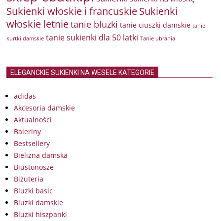
Sukienki włoskie i francuskie
Sukienki
włoskie letnie
tanie bluzki
tanie ciuszki damskie
tanie
tanie sukienki dla 50 latki
kurtki damskie
Tanie ubrania
ELEGANCKIE SUKIENKI NA WESELE KATEGORIE
adidas
Akcesoria damskie
Aktualności
Baleriny
Bestsellery
Bielizna damska
Biustonosze
Biżuteria
Bluzki basic
Bluzki damskie
Bluzki hiszpanki