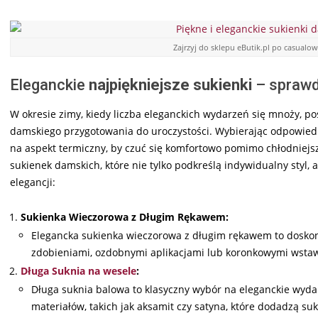
Zajrzyj do sklepu eButik.pl po casualow
Eleganckie
najpiękniejsze sukienki
– sprawd
W okresie zimy, kiedy liczba eleganckich wydarzeń się mnoży, p
damskiego przygotowania do uroczystości. Wybierając odpowiedni
na aspekt termiczny, by czuć się komfortowo pomimo chłodniejs
sukienek damskich, które nie tylko podkreślą indywidualny styl, a
elegancji:
Sukienka Wieczorowa z Długim Rękawem:
Elegancka sukienka wieczorowa z długim rękawem to doskon
zdobieniami, ozdobnymi aplikacjami lub koronkowymi wstawk
Długa Suknia na wesele
:
Długa suknia balowa to klasyczny wybór na eleganckie wyda
materiałów, takich jak aksamit czy satyna, które dodadzą su