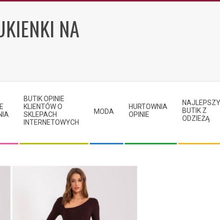
UKIENKI NA
BUTIK OPINIE
NAJLEPSZ
E
KLIENTÓW O
HURTOWNIA
BUTIK Z
MODA
NIA
SKLEPACH
OPINIE
ODZIEŻĄ
INTERNETOWYCH