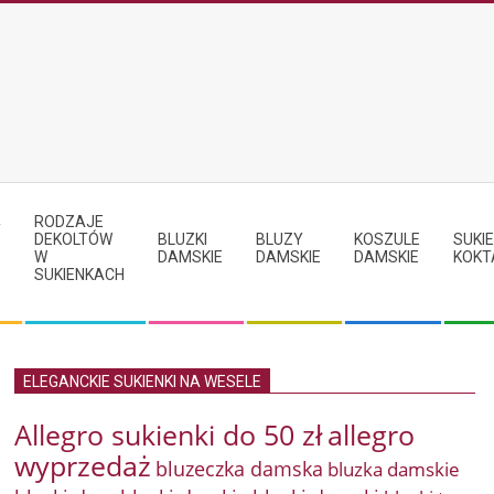
RODZAJE
Y
DEKOLTÓW
BLUZKI
BLUZY
KOSZULE
SUKIE
W
DAMSKIE
DAMSKIE
DAMSKIE
KOKT
SUKIENKACH
ELEGANCKIE SUKIENKI NA WESELE
Allegro sukienki do 50 zł
allegro
wyprzedaż
bluzeczka damska
bluzka damskie