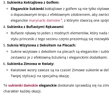
Sukienka Koktajlowa z Golfem:
Eleganckie Sukienki
koktajlowe z golfem są nie tylko stylow
o dopasowanym kroju z efektownym zdobieniem, aby zwrócić
eleganckie
marynarki damskie
, z którymi stworzą one spój
Sukienka z Bufiastymi Rękawami:
Bufiaste rękawy to jeden z modnych elementów, który nada 
stylu princeski z tego sezonu często prezentują się niezwykl
Suknia Wizytowa z Dekoltem na Plecach:
Suknie wizytowe z dekoltem na plecach są eleganckie i subt
zestawisz je z efektowną biżuterią i eleganckimi dodatkami.
Sukienka Zimowa w Kwiaty:
Kwiatowe wzory zawsze są na czasie! Zimowe sukienki w del
Twojej stylizacji na specjalną okazję.
Te
sukienki damskie
eleganckie
doskonale sprawdzą się na zimo
charakter każdej okazji.