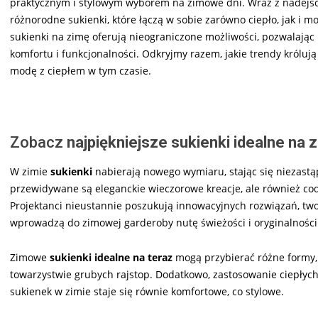
praktycznym i stylowym wyborem na zimowe dni. Wraz z nadejśc
różnorodne sukienki, które łączą w sobie zarówno ciepło, jak i 
sukienki na zimę oferują nieograniczone możliwości, pozwalając 
komfortu i funkcjonalności. Odkryjmy razem, jakie trendy króluj
modę z ciepłem w tym czasie.
Zobacz
najpiękniejsze sukienki idealne na 
W zimie
sukienki
nabierają nowego wymiaru, stając się niezastą
przewidywane są eleganckie wieczorowe kreacje, ale również codz
Projektanci nieustannie poszukują innowacyjnych rozwiązań, twor
wprowadzą do zimowej garderoby nutę świeżości i oryginalności
Zimowe
sukienki idealne na teraz
mogą przybierać różne formy,
towarzystwie grubych rajstop. Dodatkowo, zastosowanie ciepłych 
sukienek w zimie staje się równie komfortowe, co stylowe.