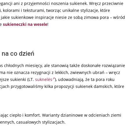
gancji ani z przyjemności noszenia sukienek. Wręcz przeciwnie
olorami i teksturami, tworząc unikalne stylizacje, które
 jakie sukienkowe inspiracje niesie ze sobą zimowa pora – wśród
ne
sukieneczki na wesele
!
 na co dzień
s chłodnych miesięcy, ale stanowią także doskonałe rozwiązanie
ima nie oznacza rezygnacji z lekkich, zwiewnych ubrań – wręcz
ejsze sukienki (LT.
suknelės
), udowadniają, że ta pora roku
cjach przygotowaliśmy kilka propozycji sukienek damskich, które
jąc ciepło i komfort. Warianty dzianinowe w odcieniach ziemi
ennych, casualowych stylizacjach.