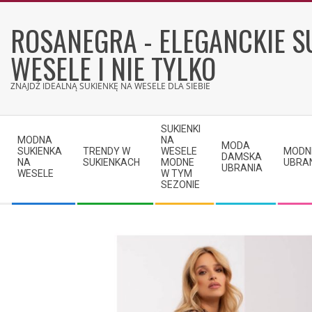
Skip
to
ROSANEGRA - ELEGANCKIE S
content
WESELE I NIE TYLKO
ZNAJDŹ IDEALNĄ SUKIENKĘ NA WESELE DLA SIEBIE
Secondary
SUKIENKI
Navigation
MODNA
NA
MODA
SUKIENKA
TRENDY W
WESELE
MODN
Menu
DAMSKA
NA
SUKIENKACH
MODNE
UBRA
UBRANIA
WESELE
W TYM
SEZONIE