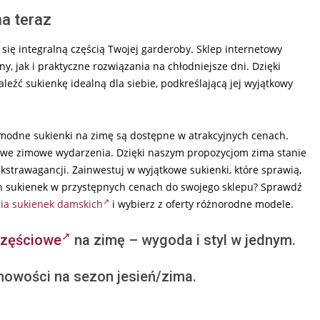
a teraz
się integralną częścią Twojej garderoby. Sklep internetowy
y, jak i praktyczne rozwiązania na chłodniejsze dni. Dzięki
eźć sukienkę idealną dla siebie, podkreślającą jej wyjątkowy
odne sukienki na zimę są dostępne w atrakcyjnych cenach.
ylowe zimowe wydarzenia. Dzięki naszym propozycjom zima stanie
strawagancji. Zainwestuj w wyjątkowe sukienki, które sprawią,
ch sukienek w przystępnych cenach do swojego sklepu? Sprawdź
ia sukienek damskich
i wybierz z oferty różnorodne modele.
częściowe
na zimę – wygoda i styl w jednym.
nowości na sezon jesień/zima.