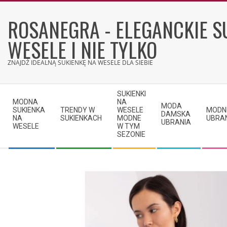
Skip
to
ROSANEGRA - ELEGANCKIE S
content
WESELE I NIE TYLKO
ZNAJDŹ IDEALNĄ SUKIENKĘ NA WESELE DLA SIEBIE
Secondary
SUKIENKI
Navigation
MODNA
NA
MODA
SUKIENKA
TRENDY W
WESELE
MODN
Menu
DAMSKA
NA
SUKIENKACH
MODNE
UBRA
UBRANIA
WESELE
W TYM
SEZONIE