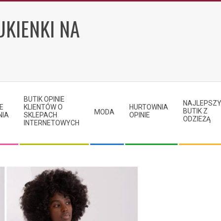
UKIENKI NA
BUTIK OPINIE
NAJLEPSZ
E
KLIENTÓW O
HURTOWNIA
BUTIK Z
MODA
NIA
SKLEPACH
OPINIE
ODZIEŻĄ
INTERNETOWYCH