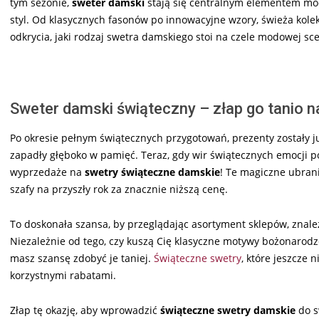
tym sezonie,
sweter damski
stają się centralnym elementem modow
styl. Od klasycznych fasonów po innowacyjne wzory, świeża ko
odkrycia, jaki rodzaj swetra damskiego stoi na czele modowej sce
Sweter damski świąteczny – złap go tanio 
Po okresie pełnym świątecznych przygotowań, prezenty zostały j
zapadły głęboko w pamięć. Teraz, gdy wir świątecznych emocji po
wyprzedaże na
swetry świąteczne damskie
! Te magiczne ubrani
szafy na przyszły rok za znacznie niższą cenę.
To doskonała szansa, by przeglądając asortyment sklepów, zna
Niezależnie od tego, czy kuszą Cię klasyczne motywy bożonarodze
masz szansę zdobyć je taniej.
Świąteczne swetry
, które jeszcze 
korzystnymi rabatami.
Złap tę okazję, aby wprowadzić
świąteczne swetry damskie
do s