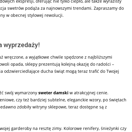
ych ekspresji, oferując nie tylko ciepło, ale także wyrazisty
lekcja swetrów podąża za najnowszymi trendami. Zapraszamy do
ny w obecnej stylowej rewolucji.
na wyprzedaży!
uż wręczone, a wyjątkowe chwile spędzone z najbliższymi
woli opada, sklepy prezentują kolejną okazję do radości –
a odzwierciedlające ducha świąt mogą teraz trafić do Twojej
leźć swój wymarzony
sweter damski
w atrakcyjnej cenie.
niowe, czy też bardziej subtelne, eleganckie wzory, po świętach
niedawno zdobiły witryny sklepowe, teraz dostępne są z
wojej garderoby na resztę zimy. Kolorowe renifery, śnieżynki czy