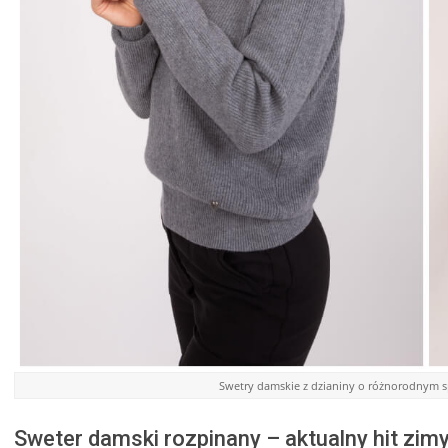
Swetry damskie z dzianiny o różnorodnym spl
Sweter damski rozpinany – aktualny hit zim