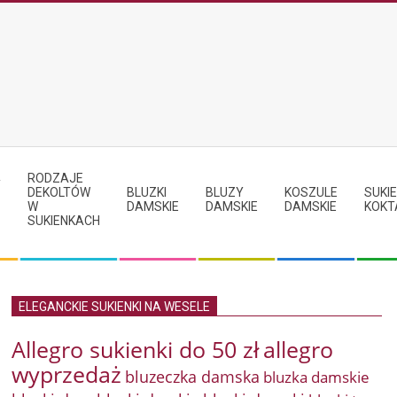
RODZAJE
Y
DEKOLTÓW
BLUZKI
BLUZY
KOSZULE
SUKIE
W
DAMSKIE
DAMSKIE
DAMSKIE
KOKT
SUKIENKACH
ELEGANCKIE SUKIENKI NA WESELE
Allegro sukienki do 50 zł
allegro
wyprzedaż
bluzeczka damska
bluzka damskie