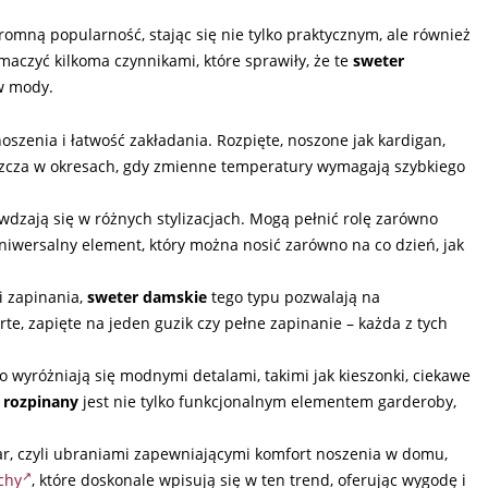
romną popularność, stając się nie tylko praktycznym, ale również
czyć kilkoma czynnikami, które sprawiły, że te
sweter
w mody.
szenia i łatwość zakładania. Rozpięte, noszone jak kardigan,
aszcza w okresach, gdy zmienne temperatury wymagają szybkiego
dzają się w różnych stylizacjach. Mogą pełnić rolę zarówno
o uniwersalny element, który można nosić zarówno na co dzień, jak
i zapinania,
sweter damskie
tego typu pozwalają na
e, zapięte na jeden guzik czy pełne zapinanie – każda z tych
 wyróżniają się modnymi detalami, takimi jak kieszonki, ciekawe
 rozpinany
jest nie tylko funkcjonalnym elementem garderoby,
r, czyli ubraniami zapewniającymi komfort noszenia w domu,
chy
, które doskonale wpisują się w ten trend, oferując wygodę i