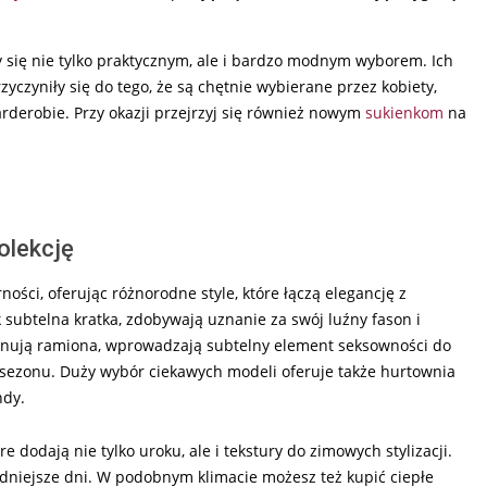
y się nie tylko praktycznym, ale i bardzo modnym wyborem. Ich
czyniły się do tego, że są chętnie wybierane przez kobiety,
arderobie. Przy okazji przejrzyj się również nowym
sukienkom
na
olekcję
ości, oferując różnorodne style, które łączą elegancję z
k subtelna kratka, zdobywają uznanie za swój luźny fason i
sponują ramiona, wprowadzają subtelny element seksowności do
sezonu. Duży wybór ciekawych modeli oferuje także hurtownia
ndy.
e dodają nie tylko uroku, ale i tekstury do zimowych stylizacji.
odniejsze dni. W podobnym klimacie możesz też kupić ciepłe