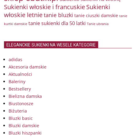
Sukienki włoskie i francuskie
Sukienki
włoskie letnie
tanie bluzki
tanie ciuszki damskie
tanie
tanie sukienki dla 50 latki
kurtki damskie
Tanie ubrania
ELEGANCKIE SUKIENKI NA WESELE KATEGORIE
adidas
Akcesoria damskie
Aktualności
Baleriny
Bestsellery
Bielizna damska
Biustonosze
Biżuteria
Bluzki basic
Bluzki damskie
Bluzki hiszpanki