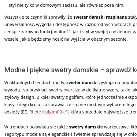
styl nie tylko w domowym zaciszu, ale również poza nim.
Wszystkie te czynniki sprawiły, że
sweter damski rozpinane
stał
uniwersalność, wygoda i dostępność w różnorodnych wzorach przy
ceniące zarówno funkcjonalność, jak i styl w swojej codziennej g
wesele, jakie będziemy nosić na wyjścia w obecnym sezonie.
Modne i piękne swetry damskie – sprawdź k
W aktualnych trendach mody,
sweter damski
zyskują na popularn
wygodą. Na przykład, swetry
oversize
w delikatne wzory, takie ja
stylowy design. Z kolei swetry z golfem, które jednocześnie ek
klasycznego kroju, co sprawia, że są one modnym wyborem tego 
odzieży (EE.
Riiete Hulgimüük
), która sprzedaje najświeższe tre
W trendach pojawiają się także
swetry damskie
warkoczowe, któr
Tego typu modele są eleganckie i świetnie sprawdzają się w chł