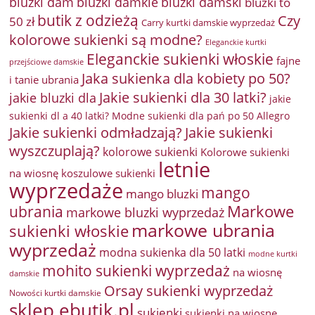
bluzki damkie
bluzki dam
bluzki damski
bluzki to
butik z odzieżą
Czy
50 zł
Carry kurtki damskie wyprzedaż
kolorowe sukienki są modne?
Eleganckie kurtki
Eleganckie sukienki włoskie
fajne
przejściowe damskie
Jaka sukienka dla kobiety po 50?
i tanie ubrania
Jakie sukienki dla 30 latki?
jakie bluzki dla
jakie
sukienki dl a 40 latki? Modne sukienki dla pań po 50 Allegro
Jakie sukienki odmładzają?
Jakie sukienki
wyszczuplają?
kolorowe sukienki
Kolorowe sukienki
letnie
na wiosnę
koszulowe sukienki
wyprzedaże
mango
mango bluzki
Markowe
ubrania
markowe bluzki wyprzedaż
markowe ubrania
sukienki włoskie
wyprzedaż
modna sukienka dla 50 latki
modne kurtki
mohito sukienki wyprzedaż
na wiosnę
damskie
Orsay sukienki wyprzedaż
Nowości kurtki damskie
sklep ebutik.pl
sukienki
sukienki na wiosnę