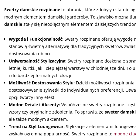
Swetry damskie rozpinane
to ubrania, które zdobyły ostatnio og
modnym elementem damskiej garderoby. To zjawisko można tłuma
damskie
stały się nieodłącznym elementem dzisiejszych trendó
Wygoda i Funkcjonalność:
Swetry rozpinane oferują wygodę no
stanowią świetną alternatywę dla tradycyjnych swetrów, zwł
dostosowania ubioru.
Uniwersalność Stylizacyjna:
Swetry rozpinane doskonale spraw
letniej kurtki, jak i cieplejszej warstwy w chłodniejsze dni. T
i do bardziej formalnych okazji.
Możliwość Dostosowania Stylu:
Dzięki możliwości rozpinania 
dostosowywanie sylwetki do indywidualnych preferencji. Otwart
opcji tworzy inny efekt.
Modne Detale i Akcenty:
Współczesne swetry rozpinane często
wzory czy oryginalne zdobienia. To sprawia, że
sweter damski
ale także modnym akcentem.
Trend na Styl Loungewear:
Stylizacje z elementami loungewea
zyskały ogromną popularność. Swetry rozpinane to
modne ciu