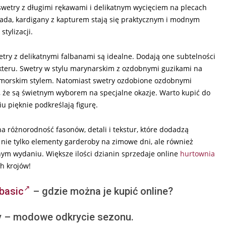
i swetry z długimi rękawami i delikatnym wycięciem na plecach
 spada, kardigany z kapturem stają się praktycznym i modnym
tylizacji.
wetry z delikatnymi falbanami są idealne. Dodają one subtelności
teru. Swetry w stylu marynarskim z ozdobnymi guzikami na
i morskim stylem. Natomiast swetry ozdobione ozdobnymi
ia, że są świetnym wyborem na specjalne okazje. Warto kupić do
u pięknie podkreślają figurę.
 różnorodność fasonów, detali i tekstur, które dodadzą
 nie tylko elementy garderoby na zimowe dni, ale również
ym wydaniu. Większe ilości dzianin sprzedaje online
hurtownia
ch krojów!
 basic
– gdzie można je kupić online?
y – modowe odkrycie sezonu.