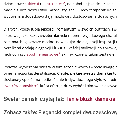
dzianinowe
sukienki
(LT.
suknelės
) na chłodniejsze dni. Z kole
nadają subtelności i stylu każdej stylizacji. Kiedy temperatura
wyborem, a dodatkowo dają możliwość dostosowania do różnych s
Dla tych, którzy lubią lekkość i romantyzm w swoich outfitach, s
i sprawiają, że każdy
sweter damski
nabiera wyjątkowego charak
ramionach są zawsze modne, nawiązując do elegancji inspiracj
perełkami dodają elegancji i luksusu każdej stylizacji, co spraw
nich od razu
spodnie jeansowe
skinny, które w takim zestawieni
Podczas wybierania swetra w tym sezonie warto zwrócić uwagę na
oryginalności każdej stylizacji. Ciepłe,
piękne swetry damskie
to
doskonały sposób na podkreślenie indywidualnego stylu w modn
swetrów damskich
, która oferuje duży wybór kolorów i ciekawy
Sweter damski czytaj też:
Tanie bluzki damskie
Zobacz także: Elegancki komplet dwuczęściow