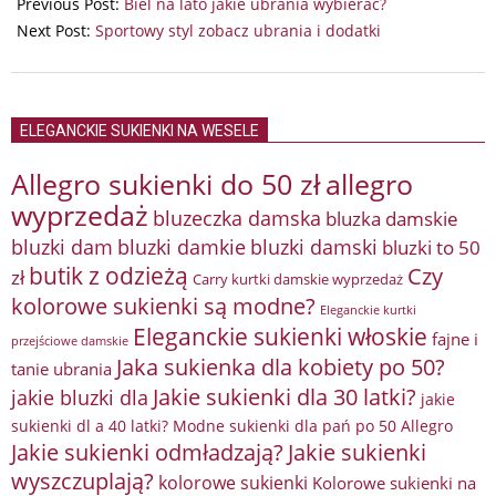
05-
Previous Post:
Biel na lato jakie ubrania wybierać?
15
Next Post:
Sportowy styl zobacz ubrania i dodatki
ELEGANCKIE SUKIENKI NA WESELE
Allegro sukienki do 50 zł
allegro
wyprzedaż
bluzeczka damska
bluzka damskie
bluzki damkie
bluzki dam
bluzki damski
bluzki to 50
butik z odzieżą
Czy
zł
Carry kurtki damskie wyprzedaż
kolorowe sukienki są modne?
Eleganckie kurtki
Eleganckie sukienki włoskie
fajne i
przejściowe damskie
Jaka sukienka dla kobiety po 50?
tanie ubrania
Jakie sukienki dla 30 latki?
jakie bluzki dla
jakie
sukienki dl a 40 latki? Modne sukienki dla pań po 50 Allegro
Jakie sukienki odmładzają?
Jakie sukienki
wyszczuplają?
kolorowe sukienki
Kolorowe sukienki na