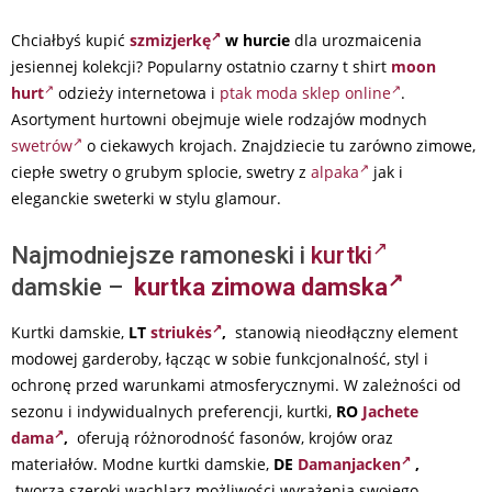
Chciałbyś kupić
szmizjerkę
w hurcie
dla urozmaicenia
jesiennej kolekcji? Popularny ostatnio czarny t shirt
moon
hurt
odzieży internetowa i
ptak moda sklep online
.
Asortyment hurtowni obejmuje wiele rodzajów modnych
swetrów
o ciekawych krojach. Znajdziecie tu zarówno zimowe,
ciepłe swetry o grubym splocie, swetry z
alpaka
jak i
eleganckie sweterki w stylu glamour.
Najmodniejsze ramoneski i
kurtki
damskie –
kurtka zimowa damska
Kurtki damskie,
LT
striukės
,
stanowią nieodłączny element
modowej garderoby, łącząc w sobie funkcjonalność, styl i
ochronę przed warunkami atmosferycznymi. W zależności od
sezonu i indywidualnych preferencji, kurtki,
RO
Jachete
dama
,
oferują różnorodność fasonów, krojów oraz
materiałów. Modne kurtki damskie,
DE
Damanjacken
,
tworzą szeroki wachlarz możliwości wyrażenia swojego