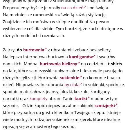
wyglądały w połączeniu z sukienkami, które mają falbany.
Proponujemy, byście je nosiły
na co dzień
i od święta.
Najmodniejsze ramoneski rozświetlą każdą stylizację.
Znajdziecie ich mnóstwo w sklepie ebutik.pl Na pewno
wybierzecie coś dla siebie. Tym bardziej, że kurtki dostępne w
różnych modelach i rozmiarach.
Zajrzyj
do
hurtownia
z ubraniami i zobacz bestsellery.
Najlepsza internetowa hurtownia
kardiganów
i swetrów
damskich. Modna
hurtownia bielizny
na co dzień i
t shirts
na lato, które są niezwykle uniwersalne i doskonale pasują do
różnych stylizacji. Hurtownia
sukienkie
na komunię i na co
dzień. Niepowtarzalne ubrania
by olala
to sukienki, spódnice,
spodnie materiałowe, jeansy, bluzki, koszule, kardigany,
narzutki oraz
komplety
ubrań. Tanie
kurtki
modne w tym
sezonie. Gdzie kupić niepowtarzalne sukienki
szmizjerki
,
które przypadną do gustu klientkom Twojego sklepu. Istnieje
wiele modnych rodzajów sukienek szmizjerek, które idealnie
wpisują się w atmosferę tego sezonu.