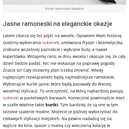
Kurtki ramoneski damskie
Jasne ramoneski na eleganckie okazje
Latem zdarza się też pójść na wesele. Opowiem Wam historię.
Godziny wybierania
sukienek
, umówiona fryzjer i kosmetyczka,
zrobione wcześniej paznokcie i wybrane buty, a nawet
kopertówka. Wstajemy rano, w dniu wesela i okazuje się, że cały
dzień będzie padać. Nic nie wskazuje na poprawę pogody.
Znacie to? Cały misterny plan trzeba zmienić. Wtedy
najlepszym rozwiązaniem będą najmodniejsze ramoneski.
Wybierajcie kurtki jasne, które będą pasowały do Waszej
weselnej stylizacji. To uroczystość, na którą najbardziej pasują
sukienki
w pastelowych barwach. Koniecznie powinnyście mieć
w szafie właśnie takie
kurtki.
Tym bardziej, że są one w tym
sezonie szalenie modne. Możecie je później wykorzystać do
ciekawych stylizacji miejskich. Na pewno nadadzą się na
wyjście do kina, spacer z mamą czy wieczorną kolację w