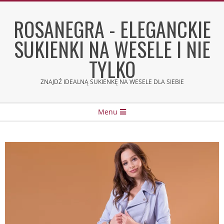
Skip
to
ROSANEGRA - ELEGANCKIE
content
SUKIENKI NA WESELE I NIE
TYLKO
ZNAJDŹ IDEALNĄ SUKIENKĘ NA WESELE DLA SIEBIE
Secondary
Menu
Navigation
Menu