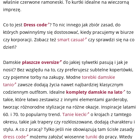
właśnie czerwone ramoneski. To kurtki idealne na wieczorną
imprezę.
Co to jest
Dress code
? To nic innego jak zbiór zasad, do
których powinnyśmy się dostosować, kiedy pracujemy w biurze
czy korporacji. Zobacz też
smart casual
czy sprawdzi się na co
dzień?
Damskie
płaszcze oversize
do jakiej sylwetki pasują i jak je
nosić? Bez względu na to, czy preferujesz subtelne kopertówki,
czy pojemne torby na zakupy. Modne
torebki damskie
tanio
zawsze dodają życia nawet najbardziej klasycznym
codziennym outfitom. Idealne
komplety damskie na lato
to
takie, które łatwo zestawisz z innymi elementami garderoby,
tworząc różnorodne stylizacje na różne okazje. Inspiracje latami
60. i 70. to popularny trend.
Tanie kiecki
o krojach z tamtego
okresu, takie jak trapery czy rozkloszowane, dodają charakteru i
stylu. A co z pracą? Tylko jeśli nie obowiązują tam ścisłe zasady
dress code
możemy założyć wiosenne
tuniki
do pracy. Wtedy