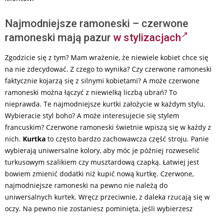
Najmodniejsze ramoneski – czerwone
ramoneski mają pazur
w stylizacjach
Zgodzicie się z tym? Mam wrażenie, że niewiele kobiet chce się
na nie zdecydować. Z czego to wynika? Czy czerwone ramoneski
faktycznie kojarzą się z silnymi kobietami? A może czerwone
ramoneski można łączyć z niewielką liczbą ubrań? To
nieprawda. Te najmodniejsze kurtki założycie w każdym stylu.
Wybieracie styl boho? A może interesujecie się stylem
francuskim? Czerwone ramoneski świetnie wpiszą się w każdy z
nich.
Kurtka
to często bardzo zachowawcza część stroju. Panie
wybierają uniwersalne kolory, aby móc je później rozweselić
turkusowym szalikiem czy musztardową czapką. Łatwiej jest
bowiem zmienić dodatki niż kupić nową kurtkę. Czerwone,
najmodniejsze ramoneski na pewno nie należą do
uniwersalnych kurtek. Wręcz przeciwnie, z daleka rzucają się w
oczy. Na pewno nie zostaniesz pominięta, jeśli wybierzesz