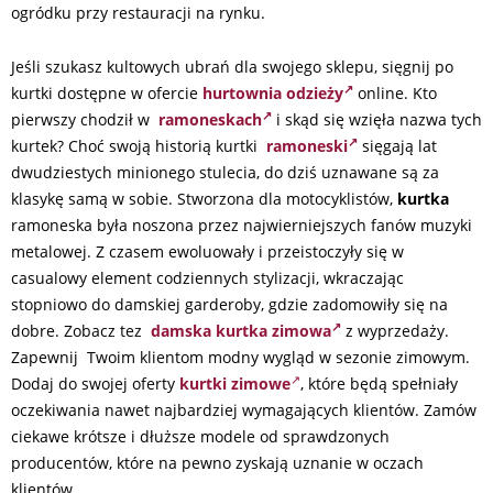
ogródku przy restauracji na rynku.
Jeśli szukasz kultowych ubrań dla swojego sklepu, sięgnij po
kurtki dostępne w ofercie
hurtownia odzieży
online. Kto
pierwszy chodził w
ramoneskach
i skąd się wzięła nazwa tych
kurtek? Choć swoją historią kurtki
ramoneski
sięgają lat
dwudziestych minionego stulecia, do dziś uznawane są za
klasykę samą w sobie. Stworzona dla motocyklistów,
kurtka
ramoneska była noszona przez najwierniejszych fanów muzyki
metalowej. Z czasem ewoluowały i przeistoczyły się w
casualowy element codziennych stylizacji, wkraczając
stopniowo do damskiej garderoby, gdzie zadomowiły się na
dobre. Zobacz tez
damska kurtka zimowa
z wyprzedaży.
Zapewnij Twoim klientom modny wygląd w sezonie zimowym.
Dodaj do swojej oferty
kurtki zimowe
, które będą spełniały
oczekiwania nawet najbardziej wymagających klientów. Zamów
ciekawe krótsze i dłuższe modele od sprawdzonych
producentów, które na pewno zyskają uznanie w oczach
klientów.