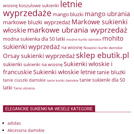
letnie
wiosnę
koszulowe sukienki
wyprzedaże
mango ubrania
mango bluzki
Markowe sukienki
markowe bluzki wyprzedaż
markowe ubrania wyprzedaż
włoskie
mohito
modna sukienka dla 50 latki
modne kurtki damskie
sukienki wyprzedaż
na wiosnę
Nowości kurtki damskie
sklep ebutik.pl
Orsay sukienki wyprzedaż
Sukienki włoskie i
sukienki
sukienki na wiosnę
francuskie
Sukienki włoskie letnie
tanie bluzki
tanie sukienki dla 50
tanie ciuszki damskie
tanie kurtki damskie
latki
Tanie ubrania
ELEGANCKIE SUKIENKI NA WESELE KATEGORIE
adidas
Akcesoria damskie