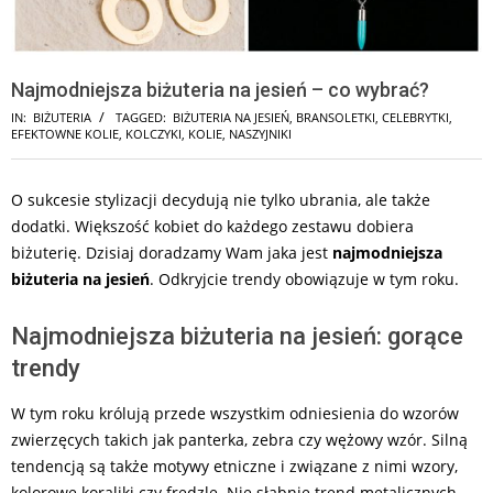
Najmodniejsza biżuteria na jesień – co wybrać?
IN:
BIŻUTERIA
TAGGED:
BIŻUTERIA NA JESIEŃ
,
BRANSOLETKI
,
CELEBRYTKI
,
EFEKTOWNE KOLIE
,
KOLCZYKI
,
KOLIE
,
NASZYJNIKI
O sukcesie stylizacji decydują nie tylko ubrania, ale także
dodatki. Większość kobiet do każdego zestawu dobiera
biżuterię. Dzisiaj doradzamy Wam jaka jest
najmodniejsza
biżuteria na jesień
. Odkryjcie trendy obowiązuje w tym roku.
Najmodniejsza biżuteria na jesień: gorące
trendy
W tym roku królują przede wszystkim odniesienia do wzorów
zwierzęcych takich jak panterka, zebra czy wężowy wzór. Silną
tendencją są także motywy etniczne i związane z nimi wzory,
kolorowe koraliki czy frędzle. Nie słabnie trend metalicznych