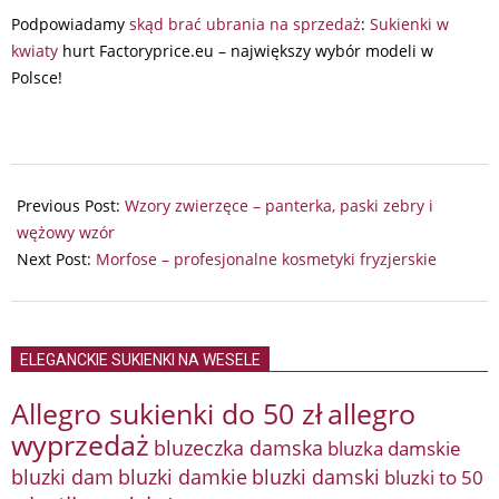
Podpowiadamy
skąd brać ubrania na sprzedaż
:
Sukienki w
kwiaty
hurt Factoryprice.eu – największy wybór modeli w
Polsce!
2025-
08-
Previous Post:
Wzory zwierzęce – panterka, paski zebry i
26
wężowy wzór
Next Post:
Morfose – profesjonalne kosmetyki fryzjerskie
ELEGANCKIE SUKIENKI NA WESELE
Allegro sukienki do 50 zł
allegro
wyprzedaż
bluzeczka damska
bluzka damskie
bluzki damkie
bluzki dam
bluzki damski
bluzki to 50