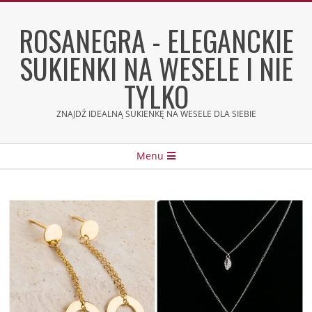
Skip
to
ROSANEGRA - ELEGANCKIE
content
SUKIENKI NA WESELE I NIE
TYLKO
ZNAJDŹ IDEALNĄ SUKIENKĘ NA WESELE DLA SIEBIE
Secondary
Menu
Navigation
Menu