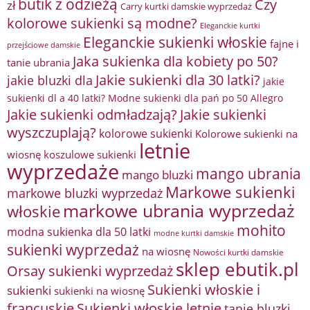
butik z odzieżą
Czy
zł
Carry kurtki damskie wyprzedaż
kolorowe sukienki są modne?
Eleganckie kurtki
Eleganckie sukienki włoskie
fajne i
przejściowe damskie
Jaka sukienka dla kobiety po 50?
tanie ubrania
Jakie sukienki dla 30 latki?
jakie bluzki dla
jakie
sukienki dl a 40 latki? Modne sukienki dla pań po 50 Allegro
Jakie sukienki odmładzają?
Jakie sukienki
wyszczuplają?
kolorowe sukienki
Kolorowe sukienki na
letnie
wiosnę
koszulowe sukienki
wyprzedaże
mango ubrania
mango bluzki
Markowe sukienki
markowe bluzki wyprzedaż
markowe ubrania wyprzedaż
włoskie
mohito
modna sukienka dla 50 latki
modne kurtki damskie
sukienki wyprzedaż
na wiosnę
Nowości kurtki damskie
sklep ebutik.pl
Orsay sukienki wyprzedaż
Sukienki włoskie i
sukienki
sukienki na wiosnę
francuskie
Sukienki włoskie letnie
tanie bluzki