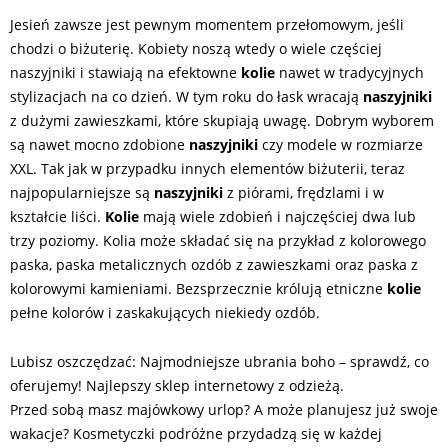
Jesień zawsze jest pewnym momentem przełomowym, jeśli
chodzi o biżuterię. Kobiety noszą wtedy o wiele częściej
naszyjniki i stawiają na efektowne
kolie
nawet w tradycyjnych
stylizacjach na co dzień. W tym roku do łask wracają
naszyjniki
z dużymi zawieszkami, które skupiają uwagę. Dobrym wyborem
są nawet mocno zdobione
naszyjniki
czy modele w rozmiarze
XXL. Tak jak w przypadku innych elementów biżuterii, teraz
najpopularniejsze są
naszyjniki
z piórami, frędzlami i w
kształcie liści.
Kolie
mają wiele zdobień i najczęściej dwa lub
trzy poziomy. Kolia może składać się na przykład z kolorowego
paska, paska metalicznych ozdób z zawieszkami oraz paska z
kolorowymi kamieniami. Bezsprzecznie królują etniczne
kolie
pełne kolorów i zaskakujących niekiedy ozdób.
Lubisz oszczędzać: Najmodniejsze ubrania boho – sprawdź, co
oferujemy! Najlepszy sklep internetowy z odzieżą.
Przed sobą masz majówkowy urlop? A może planujesz już swoje
wakacje? Kosmetyczki podróżne przydadzą się w każdej