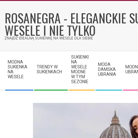
Skip
to
ROSANEGRA - ELEGANCKIE S
content
WESELE I NIE TYLKO
ZNAJDŹ IDEALNĄ SUKIENKĘ NA WESELE DLA SIEBIE
Secondary
SUKIENKI
Navigation
MODNA
NA
MODA
SUKIENKA
TRENDY W
WESELE
MODN
Menu
DAMSKA
NA
SUKIENKACH
MODNE
UBRA
UBRANIA
WESELE
W TYM
SEZONIE