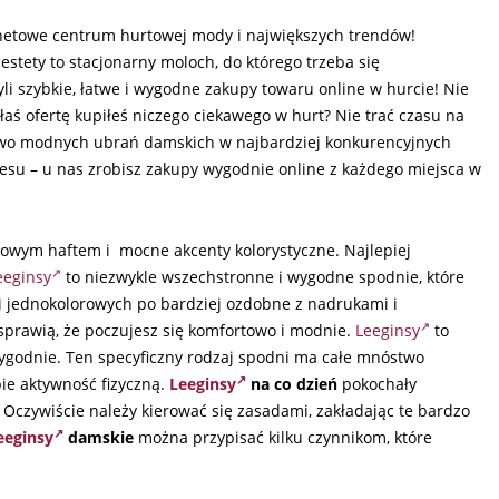
netowe centrum hurtowej mody i największych trendów!
iestety to stacjonarny moloch, do którego trzeba się
yli szybkie, łatwe i wygodne zakupy towaru online w hurcie! Nie
łaś ofertę kupiłeś niczego ciekawego w hurt? Nie trać czasu na
wo modnych ubrań damskich w najbardziej konkurencyjnych
resu – u nas zrobisz zakupy wygodnie online z każdego miejsca w
atowym haftem i mocne akcenty kolorystyczne. Najlepiej
eeginsy
to niezwykle wszechstronne i wygodne spodnie, które
 i jednokolorowych po bardziej ozdobne z nadrukami i
i sprawią, że poczujesz się komfortowo i modnie.
Leeginsy
to
 wygodnie. Ten specyficzny rodzaj spodni ma całe mnóstwo
obie aktywność fizyczną.
Leeginsy
na co dzień
pokochały
 Oczywiście należy kierować się zasadami, zakładając te bardzo
eeginsy
damskie
można przypisać kilku czynnikom, które