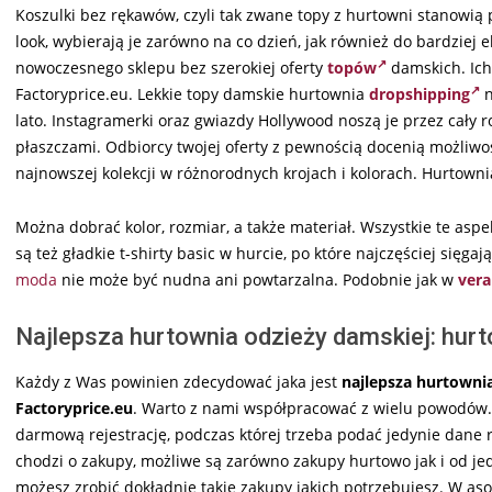
Koszulki bez rękawów, czyli tak zwane topy z hurtowni stanowią
look, wybierają je zarówno na co dzień, jak również do bardziej 
nowoczesnego sklepu bez szerokiej oferty
topów
damskich. Ich
Factoryprice.eu. Lekkie topy damskie hurtownia
dropshipping
n
lato. Instagramerki oraz gwiazdy Hollywood noszą je przez cały 
płaszczami. Odbiorcy twojej oferty z pewnością docenią możliw
najnowszej kolekcji w różnorodnych krojach i kolorach. Hurtow
Można dobrać kolor, rozmiar, a także materiał. Wszystkie te as
są też gładkie t-shirty basic w hurcie, po które najczęściej sięga
moda
nie może być nudna ani powtarzalna. Podobnie jak w
vera
Najlepsza hurtownia odzieży damskiej: hurt
Każdy z Was powinien zdecydować jaka jest
najlepsza hurtownia
Factoryprice.eu
. Warto z nami współpracować z wielu powodów. 
darmową rejestrację, podczas której trzeba podać jedynie dane re
chodzi o zakupy, możliwe są zarówno zakupy hurtowo jak i od j
możesz zrobić dokładnie takie zakupy jakich potrzebujesz. W a