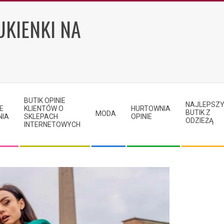
UKIENKI NA
BUTIK OPINIE
NAJLEPSZ
E
KLIENTÓW O
HURTOWNIA
BUTIK Z
MODA
NIA
SKLEPACH
OPINIE
ODZIEŻĄ
INTERNETOWYCH