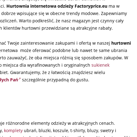
ci.
Hurtownia internetowa odzieży Factoryprice.eu
ma w
ele dobrze wpisujące się w obecne trendy modowe. Zapewniamy
ozliczeń. Warto podkreślić, że nasz magazyn jest czynny cały
h klientów hurtowni przewidziane są atrakcyjne rabaty.
ać Twoje zainteresowanie zakupami i ofertą w naszej
hurtowni
nternetowa może oferować podobne lub nawet te same ubrania
rto zauważyć, że oba miejsca różnią się sposobem zakupów. W
o miejsca dla wyrafinowanych i oryginalnych
sukienek
iet. Gwarantujemy, że z łatwością znajdziesz wielu
ałych Pań
szczególnie przypadną do gustu.
je różnorodne elementy odzieży w atrakcyjnych cenach.
y,
komplety
ubrań, bluzki, koszule, t-shirty, bluzy, swetry i