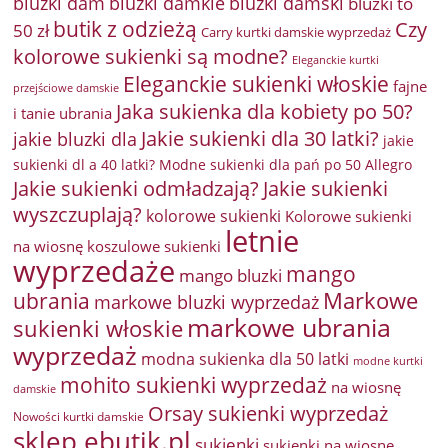
bluzki damkie
bluzki dam
bluzki damski
bluzki to
butik z odzieżą
Czy
50 zł
Carry kurtki damskie wyprzedaż
kolorowe sukienki są modne?
Eleganckie kurtki
Eleganckie sukienki włoskie
fajne
przejściowe damskie
Jaka sukienka dla kobiety po 50?
i tanie ubrania
Jakie sukienki dla 30 latki?
jakie bluzki dla
jakie
sukienki dl a 40 latki? Modne sukienki dla pań po 50 Allegro
Jakie sukienki odmładzają?
Jakie sukienki
wyszczuplają?
kolorowe sukienki
Kolorowe sukienki
letnie
na wiosnę
koszulowe sukienki
wyprzedaże
mango
mango bluzki
Markowe
ubrania
markowe bluzki wyprzedaż
markowe ubrania
sukienki włoskie
wyprzedaż
modna sukienka dla 50 latki
modne kurtki
mohito sukienki wyprzedaż
na wiosnę
damskie
Orsay sukienki wyprzedaż
Nowości kurtki damskie
sklep ebutik.pl
sukienki
sukienki na wiosnę