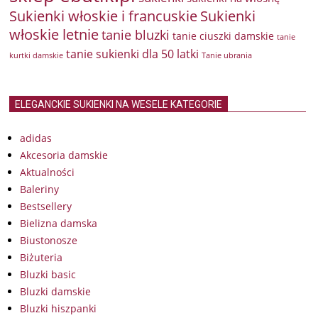
Sukienki włoskie i francuskie
Sukienki
włoskie letnie
tanie bluzki
tanie ciuszki damskie
tanie
tanie sukienki dla 50 latki
kurtki damskie
Tanie ubrania
ELEGANCKIE SUKIENKI NA WESELE KATEGORIE
adidas
Akcesoria damskie
Aktualności
Baleriny
Bestsellery
Bielizna damska
Biustonosze
Biżuteria
Bluzki basic
Bluzki damskie
Bluzki hiszpanki