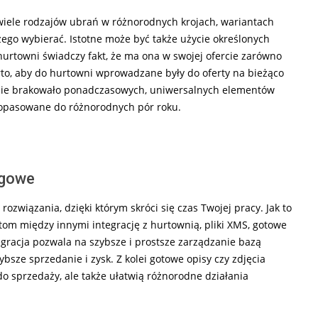
wiele rodzajów ubrań w różnorodnych krojach, wariantach
czego wybierać. Istotne może być także użycie określonych
urtowni świadczy fakt, że ma ona w swojej ofercie zarówno
rto, aby do hurtowni wprowadzane były do oferty na bieżąco
 nie brakowało ponadczasowych, uniwersalnych elementów
 dopasowane do różnorodnych pór roku.
ngowe
ozwiązania, dzięki którym skróci się czas Twojej pracy. Jak to
tom między innymi integrację z hurtownią, pliki XMS, gotowe
egracja pozwala na szybsze i prostsze zarządzanie bazą
bsze sprzedanie i zysk. Z kolei gotowe opisy czy zdjęcia
o sprzedaży, ale także ułatwią różnorodne działania