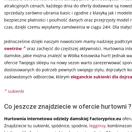
atrakcyjnych cenach, każdego dnia do oferty dodawane są nowoś
sprzedaży zarówno ubrania basic i zgodne z klasyką jak i mod
bezpieczne płatności i poufność danych oraz przejrzysty model r
czas, dzięki czemu wysyłamy zamówienia w ciągu 24H. Dla stałyc
Jednocześnie dzięki naszym nowościom mamy nadzieję podtrzym
swetrów
oraz zachęcić do częstszej aktywności. Hurtownia i
damskie, jakie można znaleźć w Wólka Kosowska hurt! Jednak wa
ofercie Twojego sklepu na nowy sezon warto zarezerwować spor
dostosowanych do potrzeb pewnych swojego stylu, dojrzałych kob
zadowolonych odbiorców, którym
eleganckie sukienki dla dojrz
sukienki
Co jeszcze znajdziecie w ofercie hurtowni ?
Hurtownia internetowa odzieży damskiej Factoryprice.eu
oferu
Znajdziecie tu sukienki, spódnice, spodnie,
legginsy
, kombinezon