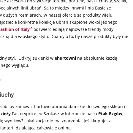
akcesoria do stylizacji: torebki, portfele, paski, chusty, szaliki,
ecjalnych linii ubrań. Są to między innymi linia Basic ze
 dużych rozmiarach. W naszej ofercie są produkty wielu
ajdziecie konkretne kolekcje ubrań skupione wokół jednego
ashion of Italy
odzwierciedlają najnowsze trendy mody,
ną dla włoskiego stylu. Dbamy o to, by nasze produkty były nie
dny styl. Odkryj sukienki w
ehurtowni
na absolutnie każdą
alnego wyglądu.
a!
iuchy
sposób, by zamówić hurtowo ubrania damskie do swojego sklepu i
zieży
Factoryprice.eu Szukasz w Internecie hasła
Ptak Rzgów
,
ię wyników? Lokalizacja nie ma znaczenia, jeśli kupujesz
anterii działająca całkowicie online.