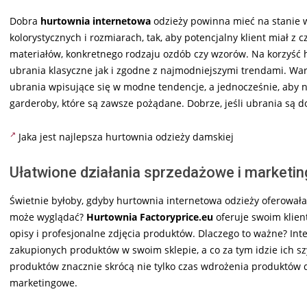
Dobra
hurtownia internetowa
odzieży powinna mieć na stanie 
kolorystycznych i rozmiarach, tak, aby potencjalny klient miał z 
materiałów, konkretnego rodzaju ozdób czy wzorów. Na korzyść h
ubrania klasyczne jak i zgodne z najmodniejszymi trendami. Wa
ubrania wpisujące się w modne tendencje, a jednocześnie, aby
garderoby, które są zawsze pożądane. Dobrze, jeśli ubrania są
Jaka jest najlepsza hurtownia odzieży damskiej
Ułatwione działania sprzedażowe i marketi
Świetnie byłoby, gdyby hurtownia internetowa odzieży oferowała r
może wyglądać?
Hurtownia Factoryprice.eu
oferuje swoim klien
opisy i profesjonalne zdjęcia produktów. Dlaczego to ważne? Int
zakupionych produktów w swoim sklepie, a co za tym idzie ich szy
produktów znacznie skrócą nie tylko czas wdrożenia produktów d
marketingowe.