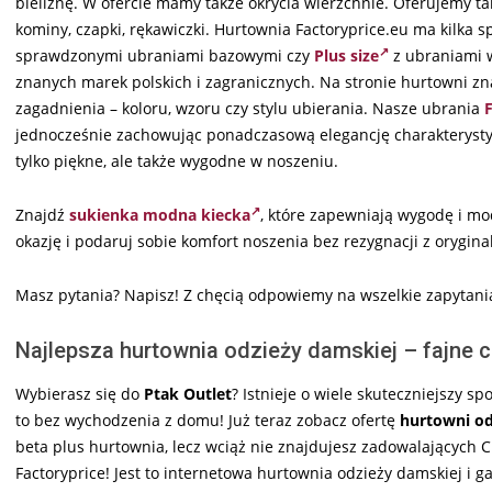
bieliznę. W ofercie mamy także okrycia wierzchnie. Oferujemy także 
kominy, czapki, rękawiczki. Hurtownia Factoryprice.eu ma kilka sp
sprawdzonymi ubraniami bazowymi czy
Plus size
z ubraniami w
znanych marek polskich i zagranicznych. Na stronie hurtowni zn
zagadnienia – koloru, wzoru czy stylu ubierania. Nasze ubrania
F
jednocześnie zachowując ponadczasową elegancję charakterystycz
tylko piękne, ale także wygodne w noszeniu.
Znajdź
sukienka modna kiecka
, które zapewniają wygodę i mo
okazję i podaruj sobie komfort noszenia bez rezygnacji z orygin
Masz pytania? Napisz! Z chęcią odpowiemy na wszelkie zapytani
Najlepsza hurtownia odzieży damskiej – fajne c
Wybierasz się do
Ptak Outlet
? Istnieje o wiele skuteczniejszy 
to bez wychodzenia z domu! Już teraz zobacz ofertę
hurtowni od
beta plus hurtownia, lecz wciąż nie znajdujesz zadowalających C
Factoryprice! Jest to internetowa hurtownia odzieży damskiej i gal