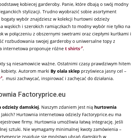
 podstawę kobiecej garderoby. Panie, które dbają o swój modny
eleganckich stylizacji. Trudno wyobrazić sobie asortyment
 bogaty wybór znajdziesz w kolekcji hurtowni odzieży
a wąskich i szerokich ramiączkach to modny wybór nie tylko na
rok w połączeniu z obszernymi swetrami oraz ciepłymi kurtkami i
ość rozbudowania swojej garderoby o uniwersalne topy z
nia internetowa proponuje różne
t shirts
.
pekty są niesamowicie ważne. Ostatnimi czasy prawdziwym hitem
ją kobiety. Autorom marki
By olala sklep
przyświeca jasny cel –
, musi zachwycać, inspirować i zachęcać do działania.
ownia Factoryprice.eu
 odzieży damskiej
. Naszym zdaniem jest nią
hurtownia
Jakich? Hurtownia internetowa odzieży Factoryprice.eu ma
jestrowe firmy. Hurtownia umożliwia łatwą integrację. Jeśli
ednej sztuki. Nie wymagamy minimalnej kwoty zamówienia –
sortymencie znajduje się mnóstwo ubrań damskich w