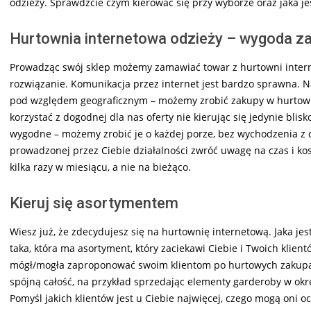
odzieży. Sprawdźcie czym kierować się przy wyborze oraz jaka je
Hurtownia internetowa odzieży – wygoda 
Prowadząc swój sklep możemy zamawiać towar z hurtowni intern
rozwiązanie. Komunikacja przez internet jest bardzo sprawna. Na
pod względem geograficznym – możemy zrobić zakupy w hurtowni,
korzystać z dogodnej dla nas oferty nie kierując się jedynie bli
wygodne – możemy zrobić je o każdej porze, bez wychodzenia z d
prowadzonej przez Ciebie działalności zwróć uwagę na czas i kos
kilka razy w miesiącu, a nie na bieżąco.
Kieruj się asortymentem
Wiesz już, że zdecydujesz się na hurtownię internetową. Jaka je
taka, która ma asortyment, który zaciekawi Ciebie i Twoich klient
mógł/mogła zaproponować swoim klientom po hurtowych zakupa
spójną całość, na przykład sprzedając elementy garderoby w ok
Pomyśl jakich klientów jest u Ciebie najwięcej, czego mogą oni o