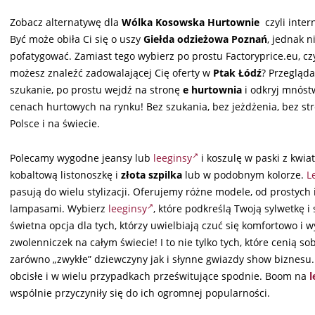
Zobacz alternatywę dla
Wólka Kosowska Hurtownie
czyli inter
Być może obiła Ci się o uszy
Giełda odzieżowa Poznań
, jednak n
pofatygować. Zamiast tego wybierz po prostu Factoryprice.eu, cz
możesz znaleźć zadowalającej Cię oferty w
Ptak Łódź
? Przegląda
szukanie, po prostu wejdź na stronę
e hurtownia
i odkryj mnóst
cenach hurtowych na rynku! Bez szukania, bez jeżdżenia, bez st
Polsce i na świecie.
Polecamy wygodne jeansy lub
leeginsy
i koszulę w paski z kwi
kobaltową listonoszkę i
złota szpilka
lub w podobnym kolorze.
L
pasują do wielu stylizacji. Oferujemy różne modele, od prostych
lampasami. Wybierz
leeginsy
, które podkreślą Twoją sylwetkę 
świetna opcja dla tych, którzy uwielbiają czuć się komfortowo i
zwolenniczek na całym świecie! I to nie tylko tych, które cenią s
zarówno „zwykłe” dziewczyny jak i słynne gwiazdy show biznesu.
obcisłe i w wielu przypadkach prześwitujące spodnie. Boom na
l
wspólnie przyczyniły się do ich ogromnej popularności.