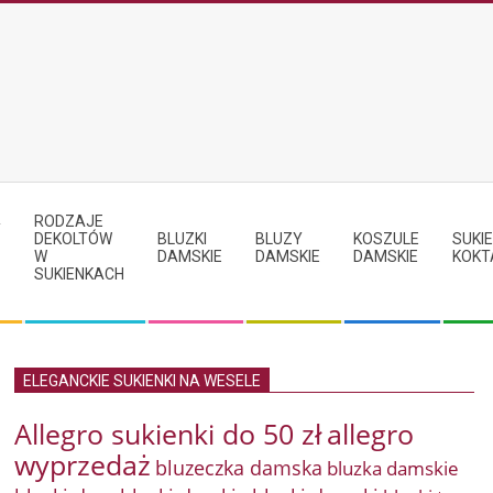
RODZAJE
Y
DEKOLTÓW
BLUZKI
BLUZY
KOSZULE
SUKIE
W
DAMSKIE
DAMSKIE
DAMSKIE
KOKT
SUKIENKACH
ELEGANCKIE SUKIENKI NA WESELE
Allegro sukienki do 50 zł
allegro
wyprzedaż
bluzeczka damska
bluzka damskie