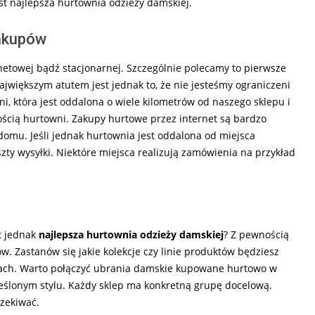
st najlepsza hurtownia odzieży damskiej.
zakupów
etowej bądź stacjonarnej. Szczególnie polecamy to pierwsze
jwiększym atutem jest jednak to, że nie jesteśmy ograniczeni
 która jest oddalona o wiele kilometrów od naszego sklepu i
skością hurtowni. Zakupy hurtowe przez internet są bardzo
omu. Jeśli jednak hurtownia jest oddalona od miejsca
zty wysyłki. Niektóre miejsca realizują zamówienia na przykład
st jednak
najlepsza hurtownia odzieży damskiej
? Z pewnością
ów. Zastanów się jakie kolekcje czy linie produktów będziesz
ch. Warto połączyć ubrania damskie kupowane hurtowo w
reślonym stylu. Każdy sklep ma konkretną grupę docelową.
czekiwać.