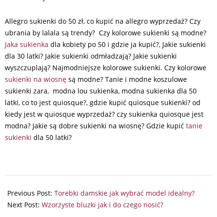
Allegro sukienki do 50 zł, co kupić na allegro wyprzedaż? Czy
ubrania by lalala są trendy? Czy kolorowe sukienki są modne?
Jaka sukienka
dla kobiety po 50 i gdzie ja kupić?, Jakie sukienki
dla 30 latki? Jakie sukienki odmładzają? Jakie sukienki
wyszczuplają? Najmodniejsze kolorowe sukienki. Czy kolorowe
sukienki na wiosnę
są modne? Tanie i modne koszulowe
sukienki zara, modna lou sukienka, modna sukienka dla 50
latki, co to jest quiosque?, gdzie kupić quiosque sukienki? od
kiedy jest w quiosque wyprzedaż? czy sukienka quiosque jest
modna? Jakie są dobre sukienki na wiosnę? Gdzie kupić
tanie
sukienki
dla 50 latki?
2024-
09-
Previous Post:
Torebki damskie jak wybrać model idealny?
25
Next Post:
Wzorzyste bluzki jak i do czego nosić?