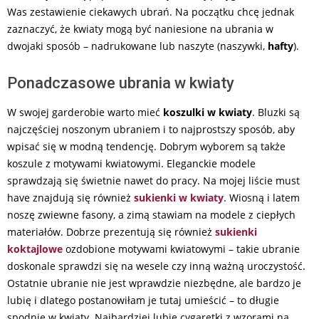
Was zestawienie ciekawych ubrań. Na początku chcę jednak
zaznaczyć, że kwiaty mogą być naniesione na ubrania w
dwojaki sposób – nadrukowane lub naszyte (naszywki,
hafty
).
Ponadczasowe ubrania w kwiaty
W swojej garderobie warto mieć
koszulki w kwiaty
. Bluzki są
najczęściej noszonym ubraniem i to najprostszy sposób, aby
wpisać się w modną tendencję. Dobrym wyborem są także
koszule z motywami kwiatowymi. Eleganckie modele
sprawdzają się świetnie nawet do pracy. Na mojej liście must
have znajdują się również
sukienki w kwiaty
. Wiosną i latem
noszę zwiewne fasony, a zimą stawiam na modele z ciepłych
materiałów. Dobrze prezentują się również
sukienki
koktajlowe
ozdobione motywami kwiatowymi – takie ubranie
doskonale sprawdzi się na wesele czy inną ważną uroczystość.
Ostatnie ubranie nie jest wprawdzie niezbędne, ale bardzo je
lubię i dlatego postanowiłam je tutaj umieścić – to długie
spodnie w kwiaty. Najbardziej lubię cygaretki z wzorami na