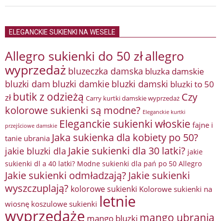
ELEGANCKIE SUKIENKI NA WESELE
Allegro sukienki do 50 zł
allegro
wyprzedaż
bluzeczka damska
bluzka damskie
bluzki damkie
bluzki dam
bluzki damski
bluzki to 50
butik z odzieżą
Czy
zł
Carry kurtki damskie wyprzedaż
kolorowe sukienki są modne?
Eleganckie kurtki
Eleganckie sukienki włoskie
fajne i
przejściowe damskie
Jaka sukienka dla kobiety po 50?
tanie ubrania
Jakie sukienki dla 30 latki?
jakie bluzki dla
jakie
sukienki dl a 40 latki? Modne sukienki dla pań po 50 Allegro
Jakie sukienki odmładzają?
Jakie sukienki
wyszczuplają?
kolorowe sukienki
Kolorowe sukienki na
letnie
wiosnę
koszulowe sukienki
wyprzedaże
mango ubrania
mango bluzki