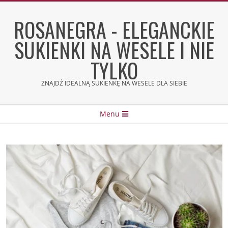
Skip
to
ROSANEGRA - ELEGANCKIE
content
SUKIENKI NA WESELE I NIE
TYLKO
ZNAJDŹ IDEALNĄ SUKIENKĘ NA WESELE DLA SIEBIE
Secondary
Menu
Navigation
Menu