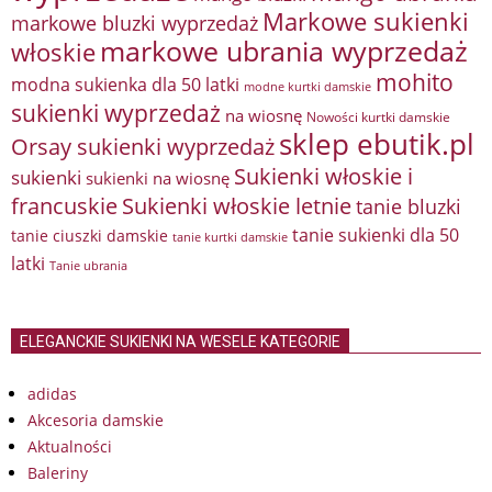
Markowe sukienki
markowe bluzki wyprzedaż
markowe ubrania wyprzedaż
włoskie
mohito
modna sukienka dla 50 latki
modne kurtki damskie
sukienki wyprzedaż
na wiosnę
Nowości kurtki damskie
sklep ebutik.pl
Orsay sukienki wyprzedaż
Sukienki włoskie i
sukienki
sukienki na wiosnę
francuskie
Sukienki włoskie letnie
tanie bluzki
tanie sukienki dla 50
tanie ciuszki damskie
tanie kurtki damskie
latki
Tanie ubrania
ELEGANCKIE SUKIENKI NA WESELE KATEGORIE
adidas
Akcesoria damskie
Aktualności
Baleriny