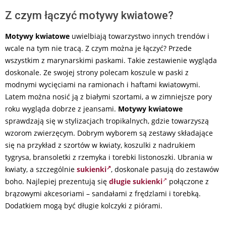
Z czym łączyć motywy kwiatowe?
Motywy kwiatowe
uwielbiają towarzystwo innych trendów i
wcale na tym nie tracą. Z czym można je łączyć? Przede
wszystkim z marynarskimi paskami. Takie zestawienie wygląda
doskonale. Ze swojej strony polecam koszule w paski z
modnymi wycięciami na ramionach i haftami kwiatowymi.
Latem można nosić ją z białymi szortami, a w zimniejsze pory
roku wygląda dobrze z jeansami.
Motywy kwiatowe
sprawdzają się w stylizacjach tropikalnych, gdzie towarzyszą
wzorom zwierzęcym. Dobrym wyborem są zestawy składające
się na przykład z szortów w kwiaty, koszulki z nadrukiem
tygrysa, bransoletki z rzemyka i torebki listonoszki. Ubrania w
kwiaty, a szczególnie
sukienki
, doskonale pasują do zestawów
boho. Najlepiej prezentują się
długie
sukienki
połączone z
brązowymi akcesoriami – sandałami z frędzlami i torebką.
Dodatkiem mogą być długie kolczyki z piórami.