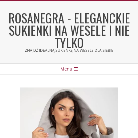
Skip
to
ROSANEGRA - ELEGANCKIE
content
SUKIENKI NA WESELE I NIE
TYLKO
ZNAJDŹ IDEALNĄ SUKIENKĘ NA WESELE DLA SIEBIE
Secondary
Menu
Navigation
Menu