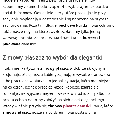
modele z kapturem. Ten z pewnością przyda się, gdy
zapomnimy z samochodu czapki. Nie wybierajcie też bardzo
krótkich fasonów. Odsłonięte plecy, które pokazują się przy
schylaniu wyglądają nieestetycznie i są narażone na szybsze
zachorowania. Poza tym długie,
puchowe kurtki
mogą ochronić
także nasze nogi, na które zwykle zakładamy tylko jedną
warstwę ubrania. Zobacz tez
Markowe i tanie
kurteczki
pikowane
damskie.
Zimowy płaszcz to wybór dla elegantki
I tak, i nie. Faktycznie
zimowy płaszcz
w dobrze skrojonym
kroju najczęściej noszą kobiety zajmujące wysokie stanowiska
albo pracujące w biurze. To jednak sytuacja, która ma miejsce
na co dzień. Jednak przecież każdej kobiecie zdarza się
romantyczne wyjście z mężem, wesele w środku zimy albo po
prostu ochota na to, by założyć na siebie coś eleganckiego.
Wtedy właśnie przyda się
zimowy
płaszcz damski
. Panie, które
zimowy płaszcz
noszą na co dzień mogą postawić na