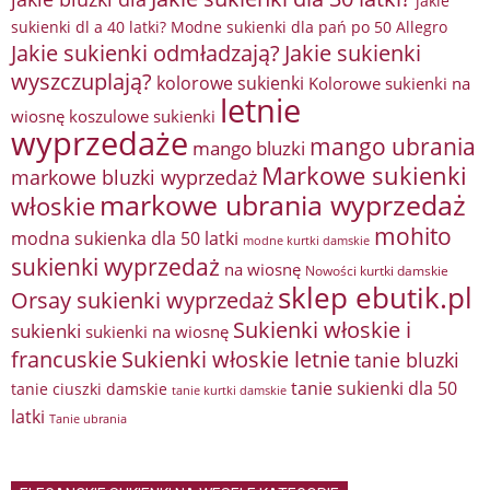
jakie
sukienki dl a 40 latki? Modne sukienki dla pań po 50 Allegro
Jakie sukienki odmładzają?
Jakie sukienki
wyszczuplają?
kolorowe sukienki
Kolorowe sukienki na
letnie
wiosnę
koszulowe sukienki
wyprzedaże
mango ubrania
mango bluzki
Markowe sukienki
markowe bluzki wyprzedaż
markowe ubrania wyprzedaż
włoskie
mohito
modna sukienka dla 50 latki
modne kurtki damskie
sukienki wyprzedaż
na wiosnę
Nowości kurtki damskie
sklep ebutik.pl
Orsay sukienki wyprzedaż
Sukienki włoskie i
sukienki
sukienki na wiosnę
francuskie
Sukienki włoskie letnie
tanie bluzki
tanie sukienki dla 50
tanie ciuszki damskie
tanie kurtki damskie
latki
Tanie ubrania