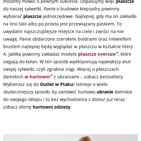
możemy mówić o pewnym sukcesie. Dopasujmy więc
płaszcze
do naszej sylwetki. Panie o budowie klepsydry powinny
wybierać
płaszcze
jednorzędowe. Najlepiej, gdy ma on zakładki
na linii talii albo po prostu jest przewiązany paskiem. To
uwydatni najszczuplejsze miejsce na ciele i zwróci na nie
uwagę. Panie obdarzone szerokimi biodrami oraz niewielkim
biustem najlepiej będą wyglądać w płaszczu w kształcie litery
A. Jabłka powinny zakładać modele
płaszcze oversize
, które
sięgają do kolan. W ten sposób wyeksponują największy atut
swojej sylwetki, czyli zgrabne nogi. Więcej o płaszczach
damskich
w hurtowni
z ubraniami – zobacz bestsellery.
Wybierasz się do
Outlet w Ptaku
? Istnieje o wiele
skuteczniejszy sposób, by zamówić hurtowo
ubranie
damskie
do swojego sklepu i to bez wychodzenia z domu! Już teraz
zobacz ofertę
hurtowni odzieży
.