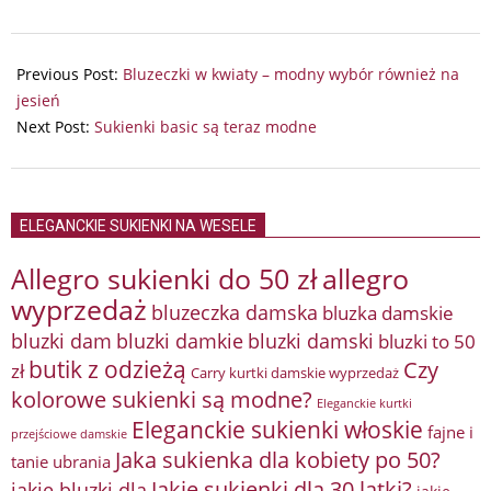
2024-
10-
Previous Post:
Bluzeczki w kwiaty – modny wybór również na
06
jesień
Next Post:
Sukienki basic są teraz modne
ELEGANCKIE SUKIENKI NA WESELE
Allegro sukienki do 50 zł
allegro
wyprzedaż
bluzeczka damska
bluzka damskie
bluzki damkie
bluzki dam
bluzki damski
bluzki to 50
butik z odzieżą
Czy
zł
Carry kurtki damskie wyprzedaż
kolorowe sukienki są modne?
Eleganckie kurtki
Eleganckie sukienki włoskie
fajne i
przejściowe damskie
Jaka sukienka dla kobiety po 50?
tanie ubrania
Jakie sukienki dla 30 latki?
jakie bluzki dla