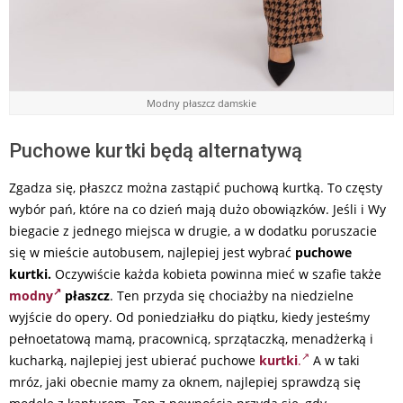
Modny płaszcz damskie
Puchowe kurtki będą alternatywą
Zgadza się, płaszcz można zastąpić puchową kurtką. To częsty
wybór pań, które na co dzień mają dużo obowiązków. Jeśli i Wy
biegacie z jednego miejsca w drugie, a w dodatku poruszacie
się w mieście autobusem, najlepiej jest wybrać
puchowe
kurtki.
Oczywiście każda kobieta powinna mieć w szafie także
modny
płaszcz
. Ten przyda się chociażby na niedzielne
wyjście do opery. Od poniedziałku do piątku, kiedy jesteśmy
pełnoetatową mamą, pracownicą, sprzątaczką, menadżerką i
kucharką, najlepiej jest ubierać puchowe
kurtki
.
A w taki
mróz, jaki obecnie mamy za oknem, najlepiej sprawdzą się