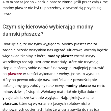
A to oznacza jedno – będzie bardzo zimno. Jeśli przez całą zimę
modny płaszcz nie był Ci potrzebny, z pewnością przyda się
teraz.
Czym się kierować wybierając modny
damski płaszcz?
Okazuje się, że nie tylko wyglądem. Modny płaszcz ma za
zadanie przede wszystkim nas ogrzać. Kluczową kwestią będzie
więc skład tkaniny, z której
modny płaszcz
został uszyty.
Wszelkiego rodzaju sztuczne materiały, które nie trzymają
ciepła możemy sobie darować na wstępie. Najlepiej postawić
na
płaszcze
w całości wykonane z wełny. Jasne, to wydatek,
który na pewno odczuje nasz portfel, ale z pewnością nie
pożałujemy, gdy założymy nasz nowy,
modny płaszcz
na mróz
minus dziesięć stopni. Wełniany materiał nie tylko dobrze
grzeje, ale także świetnie wygląda. Najpiękniejsze są te
płaszcze,
które są wykonane z jasnych splotów nici o
stonowanych odcieniach. Jako że wiosna zawita do nas już