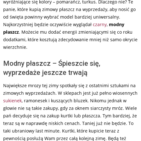
wyróżniające się kolory – pomarańcz, turkus. Dlaczego nie? Te
panie, które kupią zimowy płaszcz na wyprzedaży, aby nosić go
od święta powinny wybrać model bardziej uniwersalny.
Najkorzystniej będzie oczywiście wyglądał
czarny
,
modny
płaszcz
. Możecie mu dodać energii zmieniającymi się co roku
dodatkami, które kosztują zdecydowanie mniej niż samo okrycie
wierzchnie.
Modny płaszcz – Śpieszcie się,
wyprzedaże jeszcze trwają
Największe mrozy tej zimy spotkały się z ostatnimi sztukami na
zimowych wyprzedażach. W sklepach jest już pełno wiosennych
sukienek
, ramonesek i kuszących bluzek. Nikomu jednak w
głowie nie są takie zakupy, gdy za oknem siarczysty mróz. Wiele
pań decyduje się na zakup kurtki lub płaszcza. Tym bardziej, że
teraz są w naprawdę niskich cenach. Taniej już nie będzie. To
taki ubraniowy last minute. Kurtki, które kupicie teraz z
pewnością posłużą Wam przez całą kolejną zimę. Będą też