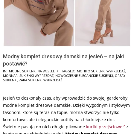
Modny komplet dresowy damski na jesień – na jaki
postawić?
IN:
MODNE SUKIENKI NA WESELE
TAGGED:
MOHITO SUKIENKI WYPRZEDAŻ
,
MONNARI SUKIENKI WYPRZEDAŻ
,
NOWOCZESNE ELEGANCKIE SUKIENKI
,
ORSAY
SUKIENKI
,
ZARA SUKIENKI WYPRZEDAŻ
Jesień to doskonały czas, aby wprowadzić do swojej garderoby
modne komplet dresowe damskie. Dzięki wygodnym i stylowym
fasonom, które są teraz na topie, można stworzyć nie tylko
komfortowe, ale i eleganckie outfity na chłodniejsze dni.
Świetnie pasują do nich długie pikowane
kurtki przejściowe
z
kapturem na chłodniejsze dni.
Modny komplet dresowy