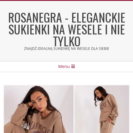
Skip
to
ROSANEGRA - ELEGANCKIE
content
SUKIENKI NA WESELE I NIE
TYLKO
ZNAJDŹ IDEALNĄ SUKIENKĘ NA WESELE DLA SIEBIE
Secondary
Menu
Navigation
Menu