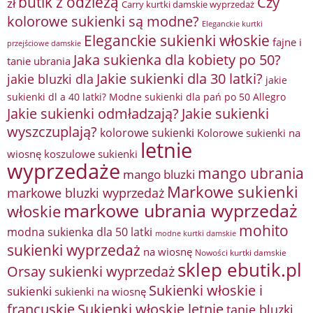
butik z odzieżą
Czy
zł
Carry kurtki damskie wyprzedaż
kolorowe sukienki są modne?
Eleganckie kurtki
Eleganckie sukienki włoskie
fajne i
przejściowe damskie
Jaka sukienka dla kobiety po 50?
tanie ubrania
Jakie sukienki dla 30 latki?
jakie bluzki dla
jakie
sukienki dl a 40 latki? Modne sukienki dla pań po 50 Allegro
Jakie sukienki odmładzają?
Jakie sukienki
wyszczuplają?
kolorowe sukienki
Kolorowe sukienki na
letnie
wiosnę
koszulowe sukienki
wyprzedaże
mango ubrania
mango bluzki
Markowe sukienki
markowe bluzki wyprzedaż
markowe ubrania wyprzedaż
włoskie
mohito
modna sukienka dla 50 latki
modne kurtki damskie
sukienki wyprzedaż
na wiosnę
Nowości kurtki damskie
sklep ebutik.pl
Orsay sukienki wyprzedaż
Sukienki włoskie i
sukienki
sukienki na wiosnę
francuskie
Sukienki włoskie letnie
tanie bluzki