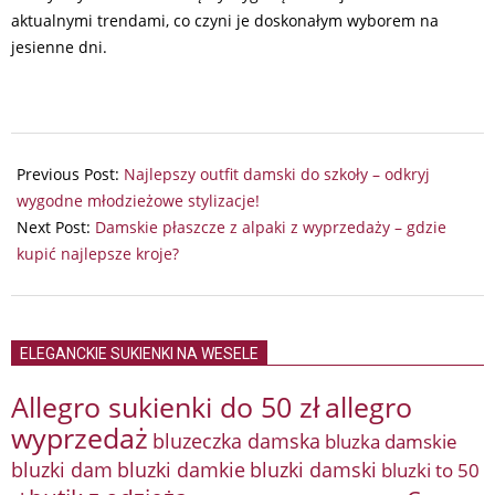
aktualnymi trendami, co czyni je doskonałym wyborem na
jesienne dni.
2024-
09-
Previous Post:
Najlepszy outfit damski do szkoły – odkryj
04
wygodne młodzieżowe stylizacje!
Next Post:
Damskie płaszcze z alpaki z wyprzedaży – gdzie
kupić najlepsze kroje?
ELEGANCKIE SUKIENKI NA WESELE
Allegro sukienki do 50 zł
allegro
wyprzedaż
bluzeczka damska
bluzka damskie
bluzki damkie
bluzki dam
bluzki damski
bluzki to 50