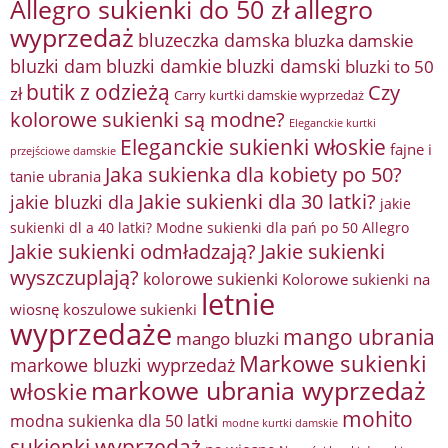
Allegro sukienki do 50 zł
allegro
wyprzedaż
bluzeczka damska
bluzka damskie
bluzki damkie
bluzki dam
bluzki damski
bluzki to 50
butik z odzieżą
Czy
zł
Carry kurtki damskie wyprzedaż
kolorowe sukienki są modne?
Eleganckie kurtki
Eleganckie sukienki włoskie
fajne i
przejściowe damskie
Jaka sukienka dla kobiety po 50?
tanie ubrania
Jakie sukienki dla 30 latki?
jakie bluzki dla
jakie
sukienki dl a 40 latki? Modne sukienki dla pań po 50 Allegro
Jakie sukienki odmładzają?
Jakie sukienki
wyszczuplają?
kolorowe sukienki
Kolorowe sukienki na
letnie
wiosnę
koszulowe sukienki
wyprzedaże
mango ubrania
mango bluzki
Markowe sukienki
markowe bluzki wyprzedaż
markowe ubrania wyprzedaż
włoskie
mohito
modna sukienka dla 50 latki
modne kurtki damskie
sukienki wyprzedaż