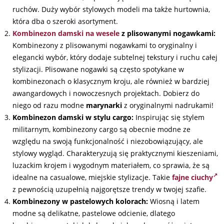
ruchów. Duży wybór stylowych modeli ma także hurtownia,
która dba o szeroki asortyment.
Kombinezon damski na wesele
z plisowanymi nogawkami:
Kombinezony z plisowanymi nogawkami to oryginalny i
elegancki wybór, który dodaje subtelnej tekstury i ruchu całej
stylizacji. Plisowane nogawki są często spotykane w
kombinezonach o klasycznym kroju, ale również w bardziej
awangardowych i nowoczesnych projektach. Dobierz do
niego od razu modne
marynarki
z oryginalnymi nadrukami!
Kombinezon damski w stylu cargo:
Inspirując się stylem
militarnym, kombinezony cargo są obecnie modne ze
względu na swoją funkcjonalność i niezobowiązujący, ale
stylowy wygląd. Charakteryzują się praktycznymi kieszeniami,
luzackim krojem i wygodnym materiałem, co sprawia, że są
idealne na casualowe, miejskie stylizacje. Takie
fajne ciuchy
z pewnością uzupełnią najgorętsze trendy w twojej szafie.
Kombinezony w pastelowych kolorach:
Wiosną i latem
modne są delikatne, pastelowe odcienie, dlatego