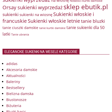
na wiosnę
Nowości kurtki damskie
sklep ebutik.pl
Orsay sukienki wyprzedaż
Sukienki włoskie i
sukienki
sukienki na wiosnę
francuskie
Sukienki włoskie letnie
tanie bluzki
tanie sukienki dla 50
tanie ciuszki damskie
tanie kurtki damskie
latki
Tanie ubrania
ELEGANCKIE SUKIENKI NA WESELE KATEGORIE
adidas
Akcesoria damskie
Aktualności
Baleriny
Bestsellery
Bielizna damska
Biustonosze
Biżuteria
Bluzki basic