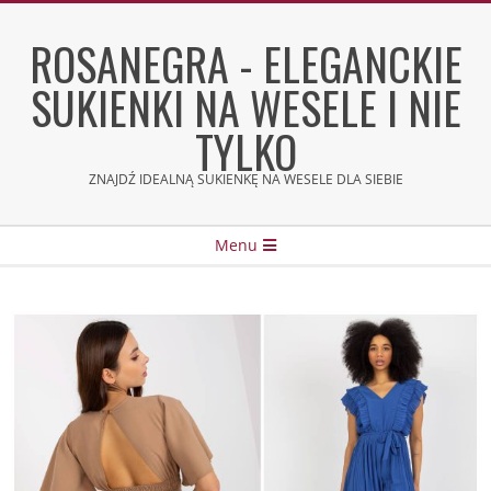
Skip
to
ROSANEGRA - ELEGANCKIE
content
SUKIENKI NA WESELE I NIE
TYLKO
ZNAJDŹ IDEALNĄ SUKIENKĘ NA WESELE DLA SIEBIE
Secondary
Menu
Navigation
Menu