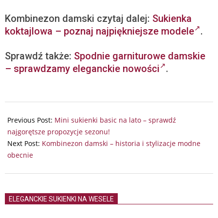
Kombinezon damski czytaj dalej:
Sukienka
koktajlowa – poznaj najpiękniejsze modele
.
Sprawdź także:
Spodnie garniturowe damskie
– sprawdzamy eleganckie nowości
.
2026-
07-
Previous Post:
Mini sukienki basic na lato – sprawdź
14
najgorętsze propozycje sezonu!
Next Post:
Kombinezon damski – historia i stylizacje modne
obecnie
ELEGANCKIE SUKIENKI NA WESELE