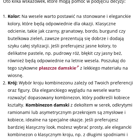
Oto kilka wskazówek, które mogą pomóc w podjęciu decyzji:
Kolor:
Na wesele warto postawić na stonowane i eleganckie
kolory, które będą odpowiednie dla okazji. Klasyczne
odcienie, takie jak czarny, granatowy, bordo, burgund czy
butelkowa zieleń, zawsze prezentują się dobrze i dodają
szyku całej stylizacji. Jeśli preferujesz jasne kolory, to
delikatne pastele, np. pudrowy róż, błękit czy jasny beż,
również będą odpowiednie na letnie wesela. Poszukaj do
tego szykowne
płaszcze damskie
z lekkiego materiału na
wiosnę.
Krój:
Wybór kroju kombinezonu zależy od Twoich preferencji
oraz figury. Dla eleganckiego wyglądu na wesele warto
rozważyć dopasowany kombinezon, który podkreśli kobiece
kształty.
Kombinezon damski
z dekoltem w serek, odkrytymi
ramionami lub asymetrycznym przekrojem są zmysłowe i
kobiece, idealne na specjalne okazje. Jeśli preferujesz
bardziej klasyczny look, możesz wybrać prosty, ale elegancki
kombinezon o klasycznym kroju, np. z długimi spodniami i