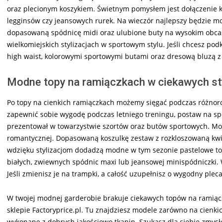
oraz plecionym koszykiem. Świetnym pomysłem jest dołączenie 
legginsów czy jeansowych rurek. Na wieczór najlepszy będzie m
dopasowaną spódnicę midi oraz ulubione buty na wysokim obcasi
wielkomiejskich stylizacjach w sportowym stylu. Jeśli chcesz podk
high waist, kolorowymi sportowymi butami oraz dresową bluzą z
Modne topy na ramiączkach w ciekawych st
Po topy na cienkich ramiączkach możemy sięgać podczas różnorod
zapewnić sobie wygodę podczas letniego treningu, postaw na spo
prezentował w towarzystwie szortów oraz butów sportowych. Mod
romantycznej. Dopasowaną koszulkę zestaw z rozkloszowaną kw
wdzięku stylizacjom dodadzą modne w tym sezonie pastelowe to
białych, zwiewnych spódnic maxi lub jeansowej minispódniczki.
Jeśli zmienisz je na trampki, a całość uzupełnisz o wygodny plec
W twojej modnej garderobie brakuje ciekawych topów na ramiącz
sklepie Factoryprice.pl. Tu znajdziesz modele zarówno na cienki
wykonane z dobrych jakościowo tkanin. Szukasz dla siebie zmysł