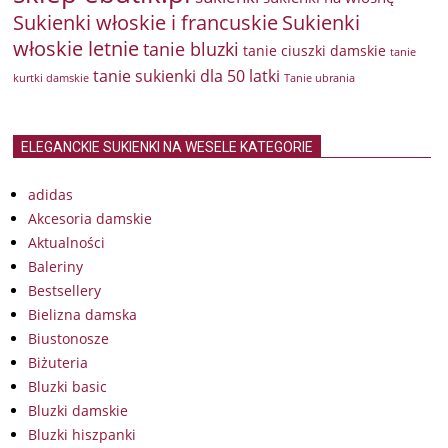
Sukienki włoskie i francuskie
Sukienki
włoskie letnie
tanie bluzki
tanie ciuszki damskie
tanie
tanie sukienki dla 50 latki
kurtki damskie
Tanie ubrania
ELEGANCKIE SUKIENKI NA WESELE KATEGORIE
adidas
Akcesoria damskie
Aktualności
Baleriny
Bestsellery
Bielizna damska
Biustonosze
Biżuteria
Bluzki basic
Bluzki damskie
Bluzki hiszpanki