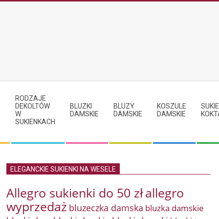
RODZAJE
Y
DEKOLTÓW
BLUZKI
BLUZY
KOSZULE
SUKIE
W
DAMSKIE
DAMSKIE
DAMSKIE
KOKT
SUKIENKACH
ELEGANCKIE SUKIENKI NA WESELE
Allegro sukienki do 50 zł
allegro
wyprzedaż
bluzeczka damska
bluzka damskie