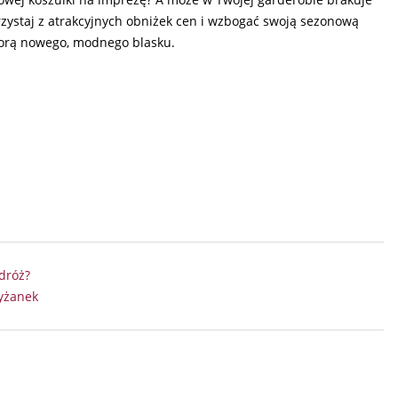
rzystaj z atrakcyjnych obniżek cen i wzbogać swoją sezonową
biorą nowego, modnego blasku.
dróż?
ryżanek