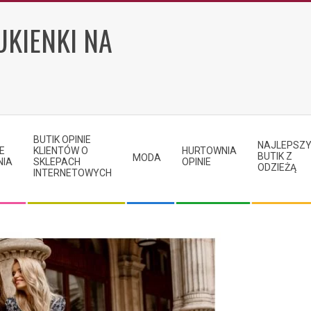
UKIENKI NA
BUTIK OPINIE
NAJLEPSZ
E
KLIENTÓW O
HURTOWNIA
BUTIK Z
MODA
NIA
SKLEPACH
OPINIE
ODZIEŻĄ
INTERNETOWYCH