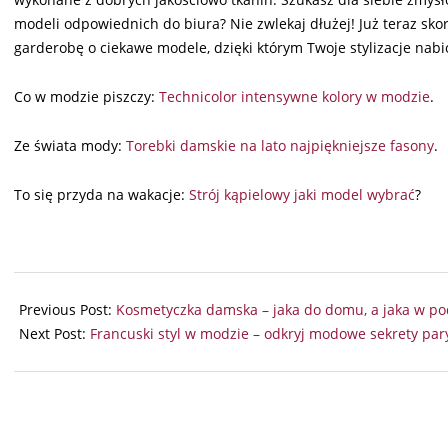
modeli odpowiednich do biura? Nie zwlekaj dłużej! Już teraz sko
garderobę o ciekawe modele, dzięki którym Twoje stylizacje na
Co w modzie piszczy:
Technicolor intensywne kolory w modzie
.
Ze świata mody:
Torebki damskie na lato najpiękniejsze fasony
.
To się przyda na wakacje:
Strój kąpielowy jaki model wybrać
?
2025-
07-
Previous Post:
Kosmetyczka damska – jaka do domu, a jaka w po
30
Next Post:
Francuski styl w modzie – odkryj modowe sekrety pa