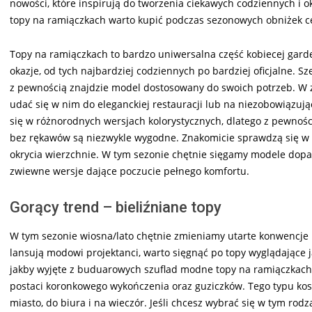
nowości, które inspirują do tworzenia ciekawych codziennych i ok
topy na ramiączkach warto kupić podczas sezonowych obniżek c
Topy na ramiączkach to bardzo uniwersalna część kobiecej gard
okazje, od tych najbardziej codziennych po bardziej oficjalne. 
z pewnością znajdzie model dostosowany do swoich potrzeb. W za
udać się w nim do eleganckiej restauracji lub na niezobowiązują
się w różnorodnych wersjach kolorystycznych, dlatego z pewnośc
bez rękawów są niezwykle wygodne. Znakomicie sprawdzą się w up
okrycia wierzchnie. W tym sezonie chętnie sięgamy modele dopas
zwiewne wersje dające poczucie pełnego komfortu.
Gorący trend – bieliźniane topy
W tym sezonie wiosna/lato chętnie zmieniamy utarte konwencje i
lansują modowi projektanci, warto sięgnąć po topy wyglądające j
jakby wyjęte z buduarowych szuflad modne topy na ramiączkac
postaci koronkowego wykończenia oraz guziczków. Tego typu kosz
miasto, do biura i na wieczór. Jeśli chcesz wybrać się w tym r