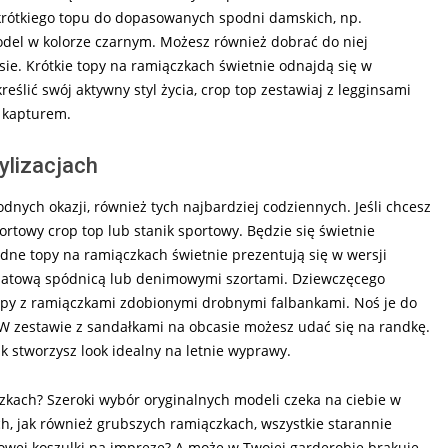
krótkiego topu do dopasowanych spodni damskich, np.
odel w kolorze czarnym. Możesz również dobrać do niej
e. Krótkie topy na ramiączkach świetnie odnajdą się w
reślić swój aktywny styl życia, crop top zestawiaj z legginsami
 kapturem.
ylizacjach
nych okazji, również tych najbardziej codziennych. Jeśli chcesz
rtowy crop top lub stanik sportowy. Będzie się świetnie
ne topy na ramiączkach świetnie prezentują się w wersji
iatową spódnicą lub denimowymi szortami. Dziewczęcego
py z ramiączkami zdobionymi drobnymi falbankami. Noś je do
 W zestawie z sandałkami na obcasie możesz udać się na randkę.
ak stworzysz look idealny na letnie wyprawy.
kach? Szeroki wybór oryginalnych modeli czeka na ciebie w
ch, jak również grubszych ramiączkach, wszystkie starannie
owej koszulki na imprezę? A może w Twojej garderobie brakuje