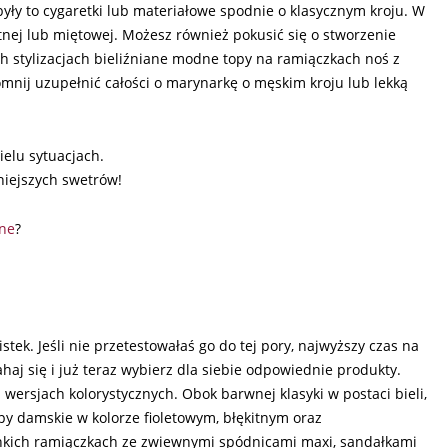
były to cygaretki lub materiałowe spodnie o klasycznym kroju. W
itnej lub miętowej. Możesz również pokusić się o stworzenie
h stylizacjach bieliźniane modne topy na ramiączkach noś z
nij uzupełnić całości o marynarkę o męskim kroju lub lekką
ielu sytuacjach.
niejszych swetrów!
ine
?
ek. Jeśli nie przetestowałaś go do tej pory, najwyższy czas na
haj się i już teraz wybierz dla siebie odpowiednie produkty.
wersjach kolorystycznych. Obok barwnej klasyki w postaci bieli,
y damskie w kolorze fioletowym, błękitnym oraz
enkich ramiączkach ze zwiewnymi spódnicami maxi, sandałkami