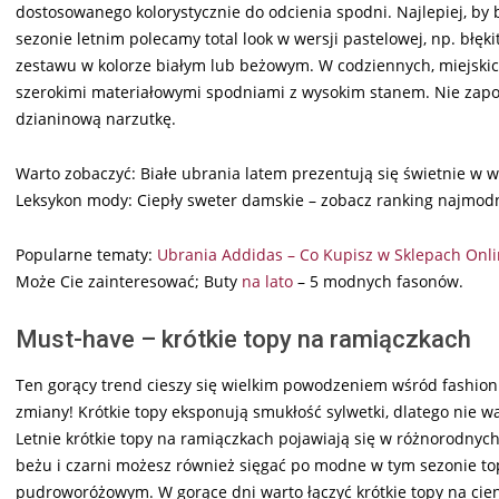
dostosowanego kolorystycznie do odcienia spodni. Najlepiej, by 
sezonie letnim polecamy total look w wersji pastelowej, np. błęk
zestawu w kolorze białym lub beżowym. W codziennych, miejskic
szerokimi materiałowymi spodniami z wysokim stanem. Nie zapom
dzianinową narzutkę.
Warto zobaczyć: Białe ubrania latem prezentują się świetnie w w
Leksykon mody: Ciepły sweter damskie – zobacz ranking najmod
Popularne tematy:
Ubrania Addidas – Co Kupisz w Sklepach Onl
Może Cie zainteresować; Buty
na lato
– 5 modnych fasonów.
Must-have – krótkie topy na ramiączkach
Ten gorący trend cieszy się wielkim powodzeniem wśród fashionist
zmiany! Krótkie topy eksponują smukłość sylwetki, dlatego nie wa
Letnie krótkie topy na ramiączkach pojawiają się w różnorodnych 
beżu i czarni możesz również sięgać po modne w tym sezonie top
pudroworóżowym. W gorące dni warto łączyć krótkie topy na ci