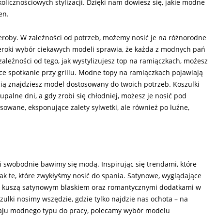
olicznościowych stylizacji. Dzięki nam dowiesz się, jakie modne
en.
eroby. W zależności od potrzeb, możemy nosić je na różnorodne
Szeroki wybór ciekawych modeli sprawia, że każda z modnych pań
leżności od tego, jak wystylizujesz top na ramiączkach, możesz
ce spotkanie przy grillu. Modne topy na ramiączkach pojawiają
ią znajdziesz model dostosowany do twoich potrzeb. Koszulki
alne dni, a gdy zrobi się chłodniej, możesz je nosić pod
owane, eksponujące zalety sylwetki, ale również po luźne,
 swobodnie bawimy się modą. Inspirując się trendami, które
ak te, które zwykłyśmy nosić do spania. Satynowe, wyglądające
h kuszą satynowym blaskiem oraz romantycznymi dodatkami w
ulki nosimy wszędzie, gdzie tylko najdzie nas ochota – na
odzaju modnego typu do pracy, polecamy wybór modelu