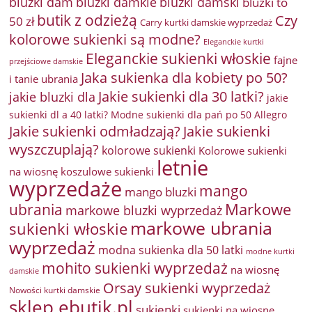
bluzki damkie
bluzki dam
bluzki damski
bluzki to
butik z odzieżą
Czy
50 zł
Carry kurtki damskie wyprzedaż
kolorowe sukienki są modne?
Eleganckie kurtki
Eleganckie sukienki włoskie
fajne
przejściowe damskie
Jaka sukienka dla kobiety po 50?
i tanie ubrania
Jakie sukienki dla 30 latki?
jakie bluzki dla
jakie
sukienki dl a 40 latki? Modne sukienki dla pań po 50 Allegro
Jakie sukienki odmładzają?
Jakie sukienki
wyszczuplają?
kolorowe sukienki
Kolorowe sukienki
letnie
na wiosnę
koszulowe sukienki
wyprzedaże
mango
mango bluzki
Markowe
ubrania
markowe bluzki wyprzedaż
markowe ubrania
sukienki włoskie
wyprzedaż
modna sukienka dla 50 latki
modne kurtki
mohito sukienki wyprzedaż
na wiosnę
damskie
Orsay sukienki wyprzedaż
Nowości kurtki damskie
sklep ebutik.pl
sukienki
sukienki na wiosnę