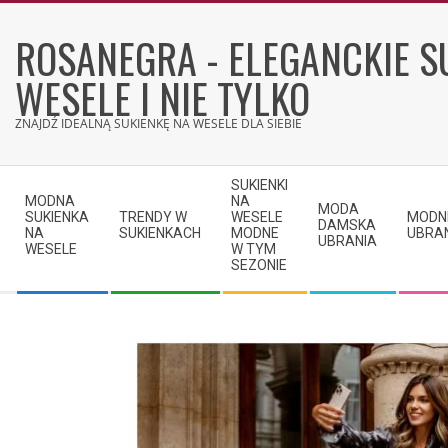
Skip
to
ROSANEGRA - ELEGANCKIE S
content
WESELE I NIE TYLKO
ZNAJDŹ IDEALNĄ SUKIENKĘ NA WESELE DLA SIEBIE
Secondary
SUKIENKI
Navigation
MODNA
NA
MODA
SUKIENKA
TRENDY W
WESELE
MODN
Menu
DAMSKA
NA
SUKIENKACH
MODNE
UBRA
UBRANIA
WESELE
W TYM
SEZONIE