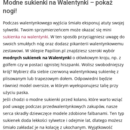
Modne sukienki na Walentynki – pokaż
nogi!
Podczas walentynkowego wyjścia śmiało eksponuj atuty swojej
sylwetki. Twoim sprzymierzeńcem może okazać się mini
sukienka na walentynki
. W ten sposób przyciągniesz uwagę do
swoich smukłych nóg oraz dodasz pikanterii walentynkowemu
zestawowi. W sklepie Papilion.pl znajdziesz szeroki wybór
modnych sukienek na Walentynki
o ołówkowym kroju, np. z
golfem czy w postaci ognistej hiszpanki. Wolisz swobodniejszy
krój? Wybierz dla siebie czerwoną walentynkową sukienkę z
plisowanym lub trapezowym dołem. Odpowiedni będzie
również model oversize, w którym wyeksponujesz talię przy
użyciu paska.
Jeśli chodzi o modne sukienki przed kolano, które warto wziąć
pod uwagę podczas przedwalentynkowych zakupów, nasze
serca skradły dziewczęce modele zdobione falbanami. Ten typ
sukienek doda lekkości sylwetce i odejmie lat, dlatego możesz
śmiało zakładać je na kolację z ukochanym. Wyjątkowość