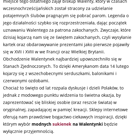
miejsce tego ostatniego zajął biskup Walenty, który w czasach
wczesnochrześcijańskich został stracony za udzielanie
potajemnych ślubów pragnącym się pobrać parom. Legenda o
jego działalności szybko się rozprzestrzeniała, dając początek
uznawaniu Walentego za patrona zakochanych. Zwyczaje, które
dzisiaj kojarzą nam się ze świętem zakochanych, czyli wysyłanie
kartek oraz obdarowywanie prezentami jako pierwsze pojawiły
się w XVII i XVIII w we Francji oraz Wielkiej Brytanii.
Obchodzenie Walentynek najbardziej upowszechniło się w
Stanach Zjednoczonych. To dzięki Amerykanom data 14 lutego
kojarzy się z wszechobecnymi serduszkami, balonikami i
czerwonymi ozdobami.
Chociaż to święto od lat rozpala dyskusje i dzieli Polaków, to
jednak z modowego punktu widzenia to świetna okazja, by
zaprezentować się bliskiej osobie (oraz reszcie świata) w
oryginalnej, zapadającej w pamięć kreacji. Sklepy internetowe
oferują nam prawdziwe bogactwo ciekawych inspiracji, dzięki
którym wybór
modnych
sukienek
na Walentynki
będzie
wyłącznie przyjemnością.