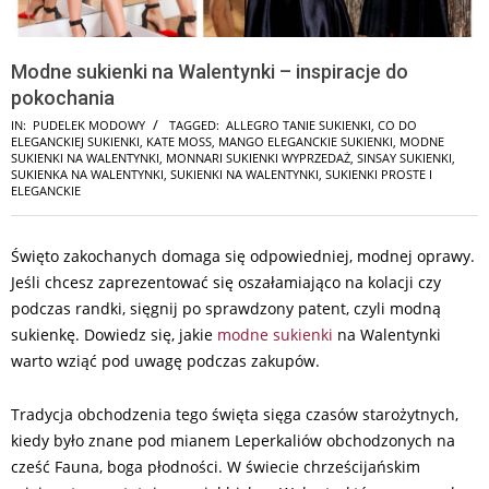
Modne sukienki na Walentynki – inspiracje do
pokochania
IN:
PUDELEK MODOWY
TAGGED:
ALLEGRO TANIE SUKIENKI
,
CO DO
ELEGANCKIEJ SUKIENKI
,
KATE MOSS
,
MANGO ELEGANCKIE SUKIENKI
,
MODNE
SUKIENKI NA WALENTYNKI
,
MONNARI SUKIENKI WYPRZEDAŻ
,
SINSAY SUKIENKI
,
SUKIENKA NA WALENTYNKI
,
SUKIENKI NA WALENTYNKI
,
SUKIENKI PROSTE I
ELEGANCKIE
Święto zakochanych domaga się odpowiedniej, modnej oprawy.
Jeśli chcesz zaprezentować się oszałamiająco na kolacji czy
podczas randki, sięgnij po sprawdzony patent, czyli modną
sukienkę. Dowiedz się, jakie
modne sukienki
na Walentynki
warto wziąć pod uwagę podczas zakupów.
Tradycja obchodzenia tego święta sięga czasów starożytnych,
kiedy było znane pod mianem Leperkaliów obchodzonych na
cześć Fauna, boga płodności. W świecie chrześcijańskim