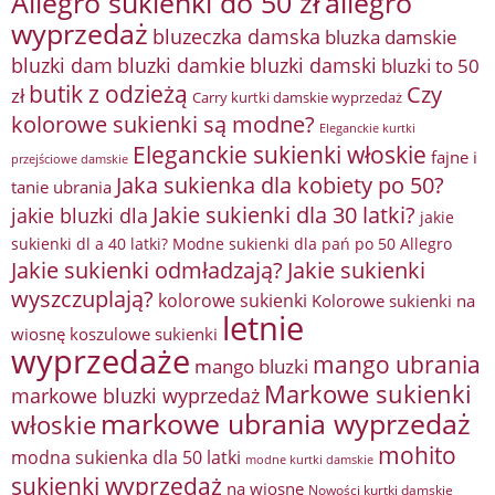
Allegro sukienki do 50 zł
allegro
wyprzedaż
bluzeczka damska
bluzka damskie
bluzki damkie
bluzki dam
bluzki damski
bluzki to 50
butik z odzieżą
Czy
zł
Carry kurtki damskie wyprzedaż
kolorowe sukienki są modne?
Eleganckie kurtki
Eleganckie sukienki włoskie
fajne i
przejściowe damskie
Jaka sukienka dla kobiety po 50?
tanie ubrania
Jakie sukienki dla 30 latki?
jakie bluzki dla
jakie
sukienki dl a 40 latki? Modne sukienki dla pań po 50 Allegro
Jakie sukienki odmładzają?
Jakie sukienki
wyszczuplają?
kolorowe sukienki
Kolorowe sukienki na
letnie
wiosnę
koszulowe sukienki
wyprzedaże
mango ubrania
mango bluzki
Markowe sukienki
markowe bluzki wyprzedaż
markowe ubrania wyprzedaż
włoskie
mohito
modna sukienka dla 50 latki
modne kurtki damskie
sukienki wyprzedaż
na wiosnę
Nowości kurtki damskie