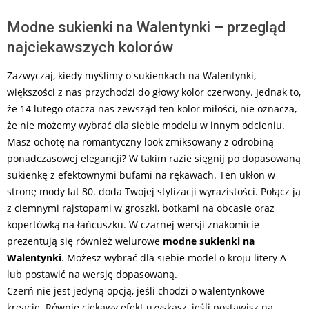
Modne sukienki na Walentynki – przegląd
najciekawszych kolorów
Zazwyczaj, kiedy myślimy o sukienkach na Walentynki,
większości z nas przychodzi do głowy kolor czerwony. Jednak to,
że 14 lutego otacza nas zewsząd ten kolor miłości, nie oznacza,
że nie możemy wybrać dla siebie modelu w innym odcieniu.
Masz ochotę na romantyczny look zmiksowany z odrobiną
ponadczasowej elegancji? W takim razie sięgnij po dopasowaną
sukienkę z efektownymi bufami na rękawach. Ten ukłon w
stronę mody lat 80. doda Twojej stylizacji wyrazistości. Połącz ją
z ciemnymi rajstopami w groszki, botkami na obcasie oraz
kopertówką na łańcuszku. W czarnej wersji znakomicie
prezentują się również welurowe
modne sukienki na
Walentynki
. Możesz wybrać dla siebie model o kroju litery A
lub postawić na wersję dopasowaną.
Czerń nie jest jedyną opcją, jeśli chodzi o walentynkowe
kreacje. Równie ciekawy efekt uzyskasz, jeśli postawisz na