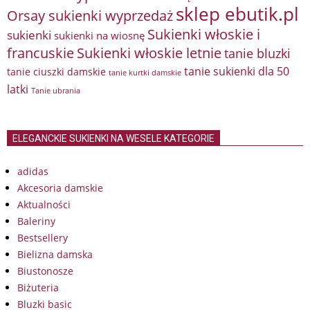
sklep ebutik.pl
Orsay sukienki wyprzedaż
Sukienki włoskie i
sukienki
sukienki na wiosnę
francuskie
Sukienki włoskie letnie
tanie bluzki
tanie sukienki dla 50
tanie ciuszki damskie
tanie kurtki damskie
latki
Tanie ubrania
ELEGANCKIE SUKIENKI NA WESELE KATEGORIE
adidas
Akcesoria damskie
Aktualności
Baleriny
Bestsellery
Bielizna damska
Biustonosze
Biżuteria
Bluzki basic