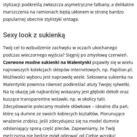
stylizacji podkreślą zwłaszcza asymetryczne falbany, a delikatne
marszczenia na ramionach będą ukłonem w stronę bardzo
popularnej obecnie stylistyki vintage.
Sexy look z sukienką
Twój cel to wzbudzenie zachwytu w oczach ukochanego
podczas wieczornego wyjścia? Sięgnij po zmysłową czerwień.
Czerwone modne sukienki na Walentynki
pojawiły się w wielu
najnowszych kolekcjach sklepów internetowych, np. Papilion.pl.
Możliwości wyboru jest naprawdę wiele. Seksowna sukienka na
Walentynki powinna również podkreślać atuty Twojej sylwetki.
Na tę okazję jak najbardziej wskazany jest głęboki dekolt oraz
kuszące transparentne wstawki, np. w okolicy talii.
Zdecydowanie polecamy modele ołówkowe – idealne dla pań,
które są dumne ze swoich kobiecych kształtów. Piorunujące
wrażenie zrobisz, jeśli zdecydujesz się na model dumnie
odsłaniający sporą część pleców. Zapewniamy, że Twój
mężczyzna nie będzie mógł oderwać od Ciebie wzroku!