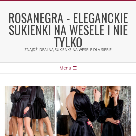
Skip
to
ROSANEGRA - ELEGANCKIE
content
SUKIENKI NA WESELE I NIE
TYLKO
ZNAJDŹ IDEALNĄ SUKIENKĘ NA WESELE DLA SIEBIE
Secondary
Menu
Navigation
Menu