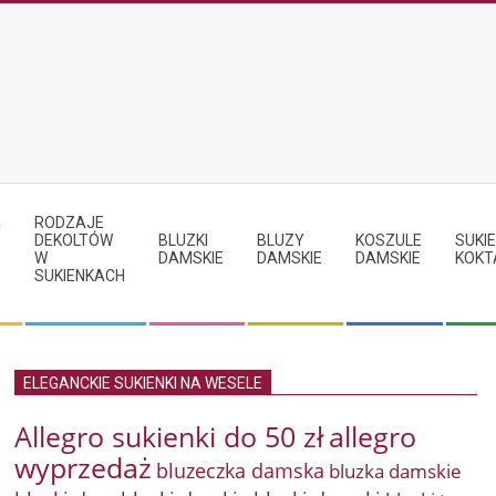
RODZAJE
Y
DEKOLTÓW
BLUZKI
BLUZY
KOSZULE
SUKIE
W
DAMSKIE
DAMSKIE
DAMSKIE
KOKT
SUKIENKACH
ELEGANCKIE SUKIENKI NA WESELE
Allegro sukienki do 50 zł
allegro
wyprzedaż
bluzeczka damska
bluzka damskie