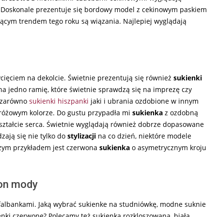
. Doskonale prezentuje się bordowy model z cekinowym paskiem
rącym trendem tego roku są wiązania. Najlepiej wyglądają
cięciem na dekolcie. Świetnie prezentują się również
sukienki
a jedno ramię, które świetnie sprawdzą się na imprezę czy
ą zarówno
sukienki hiszpanki
jaki i ubrania ozdobione w innym
różowym kolorze. Do gustu przypadła mi
sukienka
z ozdobną
kształcie serca. Świetnie wyglądają również dobrze dopasowane
ają się nie tylko do
stylizacji
na co dzień, niektóre modele
szym przykładem jest czerwona
sukienka
o asymetrycznym kroju
kon mody
 falbankami. Jaką wybrać sukienke na studniówkę, modne suknie
ienki czerwone? Polecamy też sukienka rozkloszowana, biała