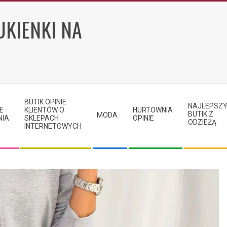
UKIENKI NA
BUTIK OPINIE
NAJLEPSZ
E
KLIENTÓW O
HURTOWNIA
BUTIK Z
MODA
NIA
SKLEPACH
OPINIE
ODZIEŻĄ
INTERNETOWYCH