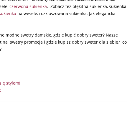
sele,
czerwona sukienka
. Zobacz tez błękitna sukienka, sukienka
sukienka
na wesele, rozkloszowana sukienka. Jak elegancka
line modne swetry damskie, gdzie kupić dobry sweter? Nasze
est na swetry promocja i gdzie kupisz dobry sweter dla siebie? co
?
ię stylem!
k