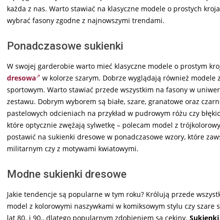
każda z nas. Warto stawiać na klasyczne modele o prostych kroja
wybrać fasony zgodne z najnowszymi trendami.
Ponadczasowe sukienki
W swojej garderobie warto mieć klasyczne modele o prostym kr
dresowa
w kolorze szarym. Dobrze wyglądają również modele z
sportowym. Warto stawiać przede wszystkim na fasony w uniwers
zestawu. Dobrym wyborem są białe, szare, granatowe oraz czarne
pastelowych odcieniach na przykład w pudrowym różu czy błękici
które optycznie zwężają sylwetkę – polecam model z trójkolorow
postawić na sukienki dresowe w ponadczasowe wzory, które z
militarnym czy z motywami kwiatowymi.
Modne sukienki dresowe
Jakie tendencje są popularne w tym roku? Królują przede wszystk
model z kolorowymi naszywkami w komiksowym stylu czy szare 
lat 80. i 90., dlatego popularnym zdobieniem są cekiny.
Sukienki