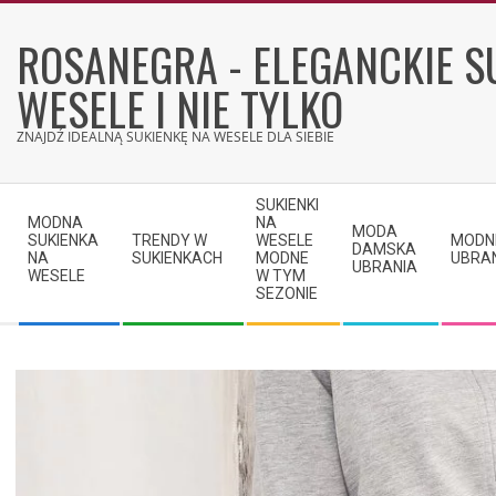
Skip
to
ROSANEGRA - ELEGANCKIE S
content
WESELE I NIE TYLKO
ZNAJDŹ IDEALNĄ SUKIENKĘ NA WESELE DLA SIEBIE
Secondary
SUKIENKI
Navigation
MODNA
NA
MODA
SUKIENKA
TRENDY W
WESELE
MODN
Menu
DAMSKA
NA
SUKIENKACH
MODNE
UBRA
UBRANIA
WESELE
W TYM
SEZONIE