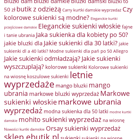
bluzki damkie
bluzki dam
bluzki damski
bluzki to
butik z odzieżą
Czy
50 zł
Carry kurtki damskie wyprzedaż
kolorowe sukienki są modne?
Eleganckie kurtki
Eleganckie sukienki włoskie
fajne
przejściowe damskie
Jaka sukienka dla kobiety po 50?
i tanie ubrania
Jakie sukienki dla 30 latki?
jakie bluzki dla
jakie
sukienki dl a 40 latki? Modne sukienki dla pań po 50 Allegro
Jakie sukienki odmładzają?
Jakie sukienki
wyszczuplają?
kolorowe sukienki
Kolorowe sukienki
letnie
na wiosnę
koszulowe sukienki
wyprzedaże
mango
mango bluzki
Markowe
ubrania
markowe bluzki wyprzedaż
markowe ubrania
sukienki włoskie
wyprzedaż
modna sukienka dla 50 latki
modne kurtki
mohito sukienki wyprzedaż
na wiosnę
damskie
Orsay sukienki wyprzedaż
Nowości kurtki damskie
sklep ebutik.pl
sukienki
sukienki na wiosnę