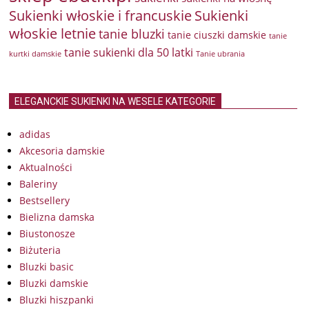
Sukienki włoskie i francuskie
Sukienki
włoskie letnie
tanie bluzki
tanie ciuszki damskie
tanie
tanie sukienki dla 50 latki
kurtki damskie
Tanie ubrania
ELEGANCKIE SUKIENKI NA WESELE KATEGORIE
adidas
Akcesoria damskie
Aktualności
Baleriny
Bestsellery
Bielizna damska
Biustonosze
Biżuteria
Bluzki basic
Bluzki damskie
Bluzki hiszpanki