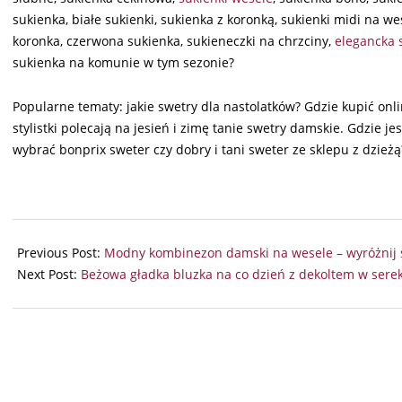
sukienka, białe sukienki, sukienka z koronką, sukienki midi na we
koronka, czerwona sukienka, sukieneczki na chrzciny,
elegancka 
sukienka na komunie w tym sezonie?
Popularne tematy: jakie swetry dla nastolatków? Gdzie kupić on
stylistki polecają na jesień i zimę tanie swetry damskie. Gdzie j
wybrać bonprix sweter czy dobry i tani sweter ze sklepu z dzieżą
2024-
09-
Previous Post:
Modny kombinezon damski na wesele – wyróżnij s
29
Next Post:
Beżowa gładka bluzka na co dzień z dekoltem w sere