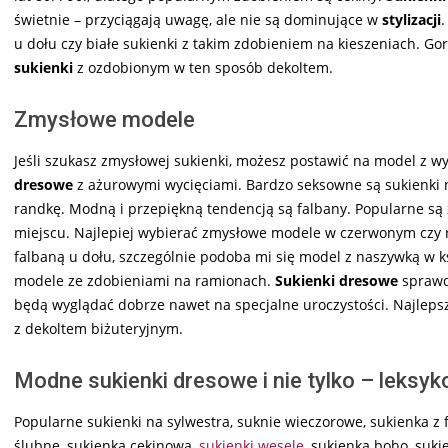
świetnie – przyciągają uwagę, ale nie są dominujące w
stylizacji
u dołu czy białe sukienki z takim zdobieniem na kieszeniach. Go
sukienki
z ozdobionym w ten sposób dekoltem.
Zmysłowe modele
Jeśli szukasz zmysłowej sukienki, możesz postawić na model z wy
dresowe
z ażurowymi wycięciami. Bardzo seksowne są sukienki n
randkę. Modną i przepiękną tendencją są falbany. Popularne s
miejscu. Najlepiej wybierać zmysłowe modele w czerwonym czy 
falbaną u dołu, szczególnie podoba mi się model z naszywką w 
modele ze zdobieniami na ramionach.
Sukienki dresowe
sprawdz
będą wyglądać dobrze nawet na specjalne uroczystości. Najlep
z dekoltem biżuteryjnym.
Modne sukienki dresowe i nie tylko – leksy
Popularne sukienki na sylwestra, suknie wieczorowe, sukienka z
ślubne, sukienka cekinowa,
sukienki wesele
, sukienka boho, suk