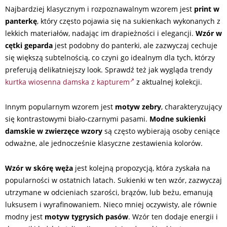
Najbardziej klasycznym i rozpoznawalnym wzorem jest
print w
panterkę
, który często pojawia się na sukienkach wykonanych z
lekkich materiałów, nadając im drapieżności i elegancji.
Wzór w
cętki geparda
jest podobny do panterki, ale zazwyczaj cechuje
się większą subtelnością, co czyni go idealnym dla tych, którzy
preferują delikatniejszy look. Sprawdź też jak wygląda trendy
kurtka wiosenna damska z kapturem
z aktualnej kolekcji.
Innym popularnym wzorem jest
motyw zebry
, charakteryzujący
się kontrastowymi biało-czarnymi pasami.
Modne sukienki
damskie w zwierzęce wzory
są często wybierają osoby ceniące
odważne, ale jednocześnie klasyczne zestawienia kolorów.
Wzór w skórę węża
jest kolejną propozycją, która zyskała na
popularności w ostatnich latach. Sukienki w ten wzór, zazwyczaj
utrzymane w odcieniach szarości, brązów, lub beżu, emanują
luksusem i wyrafinowaniem. Nieco mniej oczywisty, ale równie
modny jest
motyw tygrysich pasów
. Wzór ten dodaje energii i