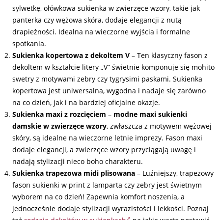
sylwetkę, ołówkowa sukienka w zwierzęce wzory, takie jak
panterka czy wężowa skóra, dodaje elegancji z nutą
drapieżności. Idealna na wieczorne wyjścia i formalne
spotkania.
Sukienka kopertowa
z dekoltem V
– Ten klasyczny fason z
dekoltem w kształcie litery „V” świetnie komponuje się mohito
swetry z motywami zebry czy tygrysimi paskami. Sukienka
kopertowa jest uniwersalna, wygodna i nadaje się zarówno
na co dzień, jak i na bardziej oficjalne okazje.
Sukienka maxi
z rozcięciem
–
modne maxi sukienki
damskie w zwierzęce wzory
, zwłaszcza z motywem wężowej
skóry, są idealne na wieczorne letnie imprezy. Fason maxi
dodaje elegancji, a zwierzęce wzory przyciągają uwagę i
nadają stylizacji nieco boho charakteru.
Sukienka trapezowa
midi plisowana
– Luźniejszy, trapezowy
fason sukienki w print z lamparta czy zebry jest świetnym
wyborem na co dzień! Zapewnia komfort noszenia, a
jednocześnie dodaje stylizacji wyrazistości i lekkości. Poznaj