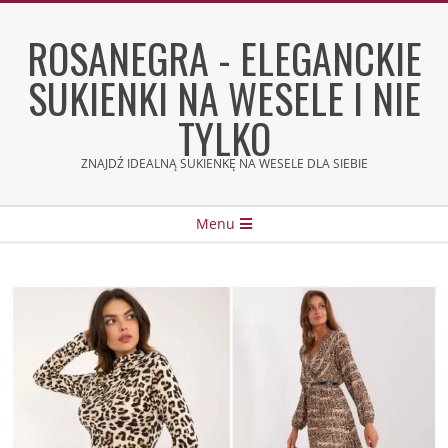
Skip
to
ROSANEGRA - ELEGANCKIE
content
SUKIENKI NA WESELE I NIE
TYLKO
ZNAJDŹ IDEALNĄ SUKIENKĘ NA WESELE DLA SIEBIE
Secondary
Menu
Navigation
Menu