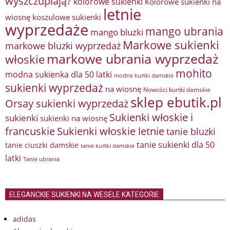
wyszczuplają?
kolorowe sukienki
Kolorowe sukienki na
letnie
wiosnę
koszulowe sukienki
wyprzedaże
mango ubrania
mango bluzki
Markowe sukienki
markowe bluzki wyprzedaż
markowe ubrania wyprzedaż
włoskie
mohito
modna sukienka dla 50 latki
modne kurtki damskie
sukienki wyprzedaż
na wiosnę
Nowości kurtki damskie
sklep ebutik.pl
Orsay sukienki wyprzedaż
Sukienki włoskie i
sukienki
sukienki na wiosnę
francuskie
Sukienki włoskie letnie
tanie bluzki
tanie sukienki dla 50
tanie ciuszki damskie
tanie kurtki damskie
latki
Tanie ubrania
ELEGANCKIE SUKIENKI NA WESELE KATEGORIE
adidas