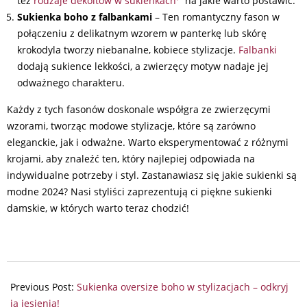
też
rodzaje dekoltów w sukienkach
na jakie warto postawić.
Sukienka boho z falbankami
– Ten romantyczny fason w
połączeniu z delikatnym wzorem w panterkę lub skórę
krokodyla tworzy niebanalne, kobiece stylizacje.
Falbanki
dodają sukience lekkości, a zwierzęcy motyw nadaje jej
odważnego charakteru.
Każdy z tych fasonów doskonale współgra ze zwierzęcymi
wzorami, tworząc modowe stylizacje, które są zarówno
eleganckie, jak i odważne. Warto eksperymentować z różnymi
krojami, aby znaleźć ten, który najlepiej odpowiada na
indywidualne potrzeby i styl. Zastanawiasz się jakie sukienki są
modne 2024? Nasi styliści zaprezentują ci piękne sukienki
damskie, w których warto teraz chodzić!
2024-
09-
Previous Post:
Sukienka oversize boho w stylizacjach – odkryj
12
ją jesienią!