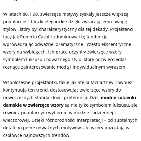
W latach 80. i 90. zwierzęce motywy zyskały jeszcze większą
popularność bluzki eleganckie dzięki zwracającemu uwagę
stylowi, który był charakterystyczny dla tej dekady. Projektanci
tacy jak Roberto Cavalli zdominowali tę tendencję,
wprowadzając odważne, dramatyczne i często ekscentryczne
wzory na wybiegach. Ich prace uczyniły zwierzęce wzory
symbolem luksusu i odważnego stylu, który odzwierciedlał
rosnące zainteresowanie modą i indywidualnym wyrazem.
Współczesne projektantki, takie jak Stella McCartney, również
kontynuują ten trend, dostosowując zwierzęce wzory do
nowoczesnych standardów i preferencji. Dziś,
modne sukienki
damskie w zwierzęce wzory
są nie tylko symbolem luksusu, ale
również popularnym wyborem w modzie codziennej i
wieczorowej. Dzięki różnorodności interpretacji – od subtelnych
detali po pełne odważnych motywów – te wzory pozostają w
czołówce najnowszych trendów.