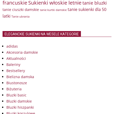
francuskie
Sukienki włoskie letnie
tanie bluzki
tanie sukienki dla 50
tanie ciuszki damskie
tanie kurtki damskie
latki
Tanie ubrania
ELEGANCKIE SUKIENKI NA WESELE KATEGORIE
adidas
Akcesoria damskie
Aktualności
Baleriny
Bestsellery
Bielizna damska
Biustonosze
Biżuteria
Bluzki basic
Bluzki damskie
Bluzki hiszpanki
Bluzki koszulowe