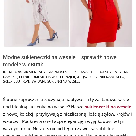
Modne sukieneczki na wesele – sprawdź nowe
modele w eButik
IN:
NIEPOWTARZALNE SUKIENKI NA WESELE
TAGGED:
ELEGANCKIE SUKIENKI
DAMSKIE
,
LETNIE SUKIENKI NA WESELE
,
NAJPIĘKNIEJSZE SUKIENKI NA WESELU
,
SKLEP EBUTIK.PL
,
ZWIEWNE SUKIENKI NA WESELE
Ślubne zaproszenia zaczynają napływać, a ty zastanawiasz się
nad idealną sukienką na wesele? Nasze
sukieneczki na wesele
z nowej kolekcji przybywają z niezliczoną ilością stylów, krojów i
wzorów. Podkreślą one twoją elegancję i wyjątkowość w tym
ważnym dniu! Niezależnie od tego, czy wolisz subtelne
pastelowe odcienie, odważne printy, czy klasyczne, eleganckie