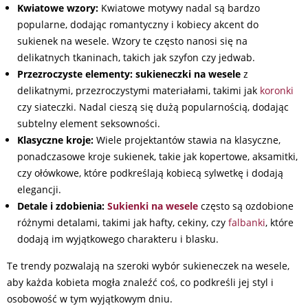
Kwiatowe wzory:
Kwiatowe motywy nadal są bardzo
popularne, dodając romantyczny i kobiecy akcent do
sukienek na wesele. Wzory te często nanosi się na
delikatnych tkaninach, takich jak szyfon czy jedwab.
Przezroczyste elementy:
sukieneczki na wesele
z
delikatnymi, przezroczystymi materiałami, takimi jak
koronki
czy siateczki. Nadal cieszą się dużą popularnością, dodając
subtelny element seksowności.
Klasyczne kroje:
Wiele projektantów stawia na klasyczne,
ponadczasowe kroje sukienek, takie jak kopertowe, aksamitki,
czy ołówkowe, które podkreślają kobiecą sylwetkę i dodają
elegancji.
Detale i zdobienia:
Sukienki na wesele
często są ozdobione
różnymi detalami, takimi jak hafty, cekiny, czy
falbanki
, które
dodają im wyjątkowego charakteru i blasku.
Te trendy pozwalają na szeroki wybór sukieneczek na wesele,
aby każda kobieta mogła znaleźć coś, co podkreśli jej styl i
osobowość w tym wyjątkowym dniu.