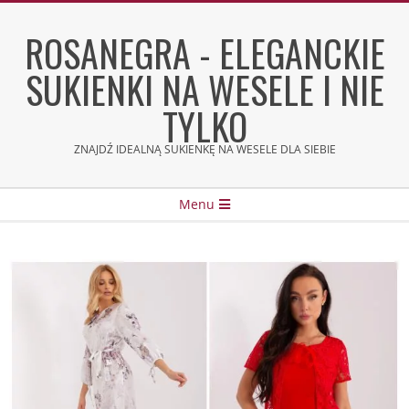
Skip
to
ROSANEGRA - ELEGANCKIE
content
SUKIENKI NA WESELE I NIE
TYLKO
ZNAJDŹ IDEALNĄ SUKIENKĘ NA WESELE DLA SIEBIE
Secondary
Menu
Navigation
Menu