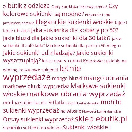
butik z odzieżą
Czy
zł
Carry kurtki damskie wyprzedaż
kolorowe sukienki są modne?
Eleganckie kurtki
Eleganckie sukienki włoskie
fajne i
przejściowe damskie
Jaka sukienka dla kobiety po 50?
tanie ubrania
Jakie sukienki dla 30 latki?
jakie bluzki dla
jakie
sukienki dl a 40 latki? Modne sukienki dla pań po 50 Allegro
Jakie sukienki odmładzają?
Jakie sukienki
wyszczuplają?
kolorowe sukienki
Kolorowe sukienki na
letnie
wiosnę
koszulowe sukienki
wyprzedaże
mango ubrania
mango bluzki
Markowe sukienki
markowe bluzki wyprzedaż
markowe ubrania wyprzedaż
włoskie
mohito
modna sukienka dla 50 latki
modne kurtki damskie
sukienki wyprzedaż
na wiosnę
Nowości kurtki damskie
sklep ebutik.pl
Orsay sukienki wyprzedaż
Sukienki włoskie i
sukienki
sukienki na wiosnę