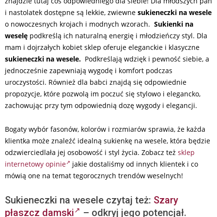
znajdzie tutaj coś odpowiedniego dla siebie! Dla młodszych pań
i nastolatek dostępne są lekkie, zwiewne
sukieneczki na wesele
o nowoczesnych krojach i modnych wzorach.
Sukienki na
weselę
podkreślą ich naturalną energię i młodzieńczy styl. Dla
mam i dojrzałych kobiet sklep oferuje eleganckie i klasyczne
sukieneczki na wesele.
Podkreślają wdzięk i pewność siebie, a
jednocześnie zapewniają wygodę i komfort podczas
uroczystości. Również dla babci znajdą się odpowiednie
propozycje, które pozwolą im poczuć się stylowo i elegancko,
zachowując przy tym odpowiednią dozę wygody i elegancji.
Bogaty wybór fasonów, kolorów i rozmiarów sprawia, że każda
klientka może znaleźć idealną sukienkę na wesele, która będzie
odzwierciedlała jej osobowość i styl życia. Zobacz też
sklep
internetowy opinie
jakie dostaliśmy od innych klientek i co
mówią one na temat tegorocznych trendów weselnych!
Sukieneczki na wesele czytaj też:
Szary
płaszcz damski
– odkryj jego potencjał.