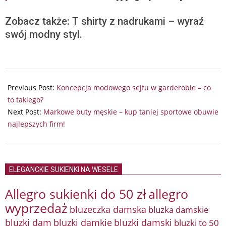
Zobacz także: T shirty z nadrukami – wyraź
swój modny styl.
2024-
11-
Previous Post:
Koncepcja modowego sejfu w garderobie – co
04
to takiego?
Next Post:
Markowe buty męskie – kup taniej sportowe obuwie
najlepszych firm!
ELEGANCKIE SUKIENKI NA WESELE
Allegro sukienki do 50 zł
allegro
wyprzedaż
bluzeczka damska
bluzka damskie
bluzki damkie
bluzki dam
bluzki damski
bluzki to 50