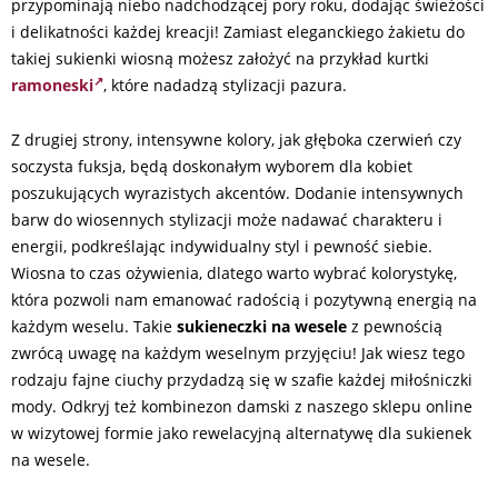
przypominają niebo nadchodzącej pory roku, dodając świeżości
i delikatności każdej kreacji! Zamiast eleganckiego żakietu do
takiej sukienki wiosną możesz założyć na przykład kurtki
ramoneski
, które nadadzą stylizacji pazura.
Z drugiej strony, intensywne kolory, jak głęboka czerwień czy
soczysta fuksja, będą doskonałym wyborem dla kobiet
poszukujących wyrazistych akcentów. Dodanie intensywnych
barw do wiosennych stylizacji może nadawać charakteru i
energii, podkreślając indywidualny styl i pewność siebie.
Wiosna to czas ożywienia, dlatego warto wybrać kolorystykę,
która pozwoli nam emanować radością i pozytywną energią na
każdym weselu. Takie
sukieneczki na wesele
z pewnością
zwrócą uwagę na każdym weselnym przyjęciu! Jak wiesz tego
rodzaju fajne ciuchy przydadzą się w szafie każdej miłośniczki
mody. Odkryj też kombinezon damski z naszego sklepu online
w wizytowej formie jako rewelacyjną alternatywę dla sukienek
na wesele.