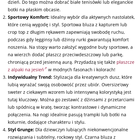
dzień. Do tego można dobrać białe tenisówki lub eleganckie
botki na płaskim obcasie.
Sportowy Komfort:
Idealny wybór dla aktywnych nastolatek,
które cenią wygodę i styl. Sportowa bluza z kapturem lub
crop top z długim rękawem zapewniają swobodę ruchu,
podczas gdy legginsy lub dżinsy rurki gwarantują komfort
noszenia. Na stopy warto założyć wygodne buty sportowe, a
na wierzch dodać płaszcz przeciwdeszczowy lub parkę,
chroniącą przed jesienną aurą. Przydadzą się także
płaszcze
z alpaki na jesień
w modnych fasonach i kolorach!
Indywidualny Trend:
Stylizacja dla kreatywnych dusz, które
lubią wyrażać swoją osobowość przez ubiór. Oversize’owy
sweter z ciekawym wzorem lub intensywną kolorystyką jest
tutaj kluczowy. Można go zestawić z dżinsami z przetarciami
lub spódnicą w kratę, tworząc kontrastowe i dynamiczne
połączenia. Na nogi idealnie pasują trampki lub botki na
koturnie, dodające charakteru i stylu.
Styl Grunge:
Dla dziewczyn lubiących niekonwencjonalne
rozwiązania i subtelny, rockowy styl. Czarna bluza z