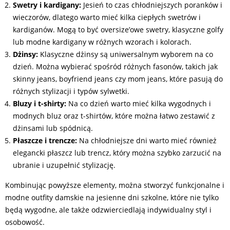
Swetry i kardigany:
Jesień to czas chłodniejszych poranków i
wieczorów, dlatego warto mieć kilka ciepłych swetrów i
kardiganów. Mogą to być oversize’owe swetry, klasyczne golfy
lub modne kardigany w różnych wzorach i kolorach.
Dżinsy:
Klasyczne dżinsy są uniwersalnym wyborem na co
dzień. Można wybierać spośród różnych fasonów, takich jak
skinny jeans, boyfriend jeans czy mom jeans, które pasują do
różnych stylizacji i typów sylwetki.
Bluzy i t-shirty:
Na co dzień warto mieć kilka wygodnych i
modnych bluz oraz t-shirtów, które można łatwo zestawić z
dżinsami lub spódnicą.
Płaszcze i trencze:
Na chłodniejsze dni warto mieć również
elegancki płaszcz lub trencz, który można szybko zarzucić na
ubranie i uzupełnić stylizację.
Kombinując powyższe elementy, można stworzyć funkcjonalne i
modne outfity damskie na jesienne dni szkolne, które nie tylko
będą wygodne, ale także odzwierciedlają indywidualny styl i
osobowość.