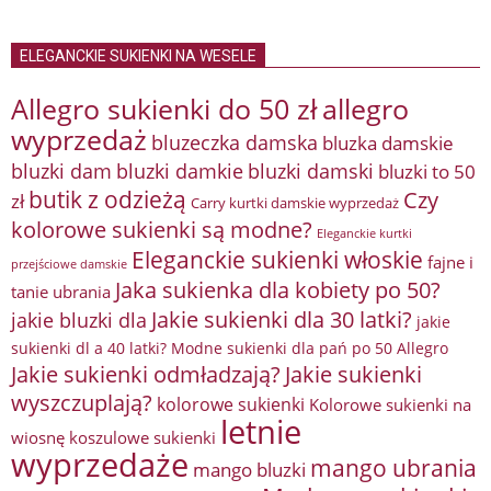
ELEGANCKIE SUKIENKI NA WESELE
Allegro sukienki do 50 zł
allegro
wyprzedaż
bluzeczka damska
bluzka damskie
bluzki damkie
bluzki dam
bluzki damski
bluzki to 50
butik z odzieżą
Czy
zł
Carry kurtki damskie wyprzedaż
kolorowe sukienki są modne?
Eleganckie kurtki
Eleganckie sukienki włoskie
fajne i
przejściowe damskie
Jaka sukienka dla kobiety po 50?
tanie ubrania
Jakie sukienki dla 30 latki?
jakie bluzki dla
jakie
sukienki dl a 40 latki? Modne sukienki dla pań po 50 Allegro
Jakie sukienki odmładzają?
Jakie sukienki
wyszczuplają?
kolorowe sukienki
Kolorowe sukienki na
letnie
wiosnę
koszulowe sukienki
wyprzedaże
mango ubrania
mango bluzki