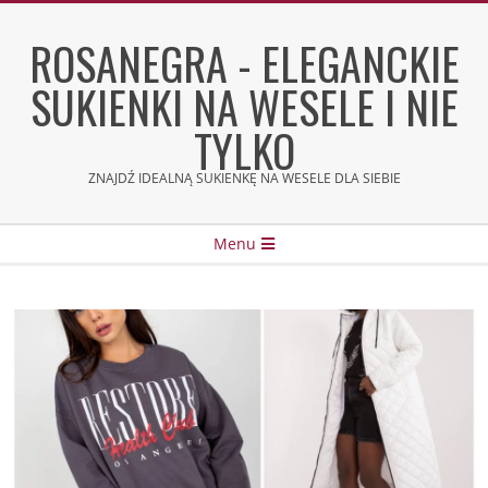
Skip
to
ROSANEGRA - ELEGANCKIE
content
SUKIENKI NA WESELE I NIE
TYLKO
ZNAJDŹ IDEALNĄ SUKIENKĘ NA WESELE DLA SIEBIE
Secondary
Menu
Navigation
Menu