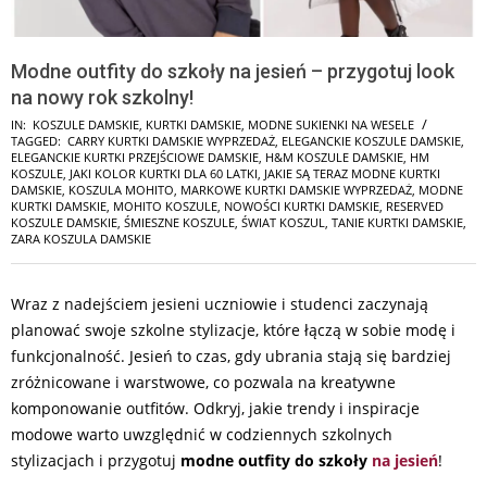
Modne outfity do szkoły na jesień – przygotuj look
na nowy rok szkolny!
IN:
KOSZULE DAMSKIE
,
KURTKI DAMSKIE
,
MODNE SUKIENKI NA WESELE
TAGGED:
CARRY KURTKI DAMSKIE WYPRZEDAŻ
,
ELEGANCKIE KOSZULE DAMSKIE
,
ELEGANCKIE KURTKI PRZEJŚCIOWE DAMSKIE
,
H&M KOSZULE DAMSKIE
,
HM
KOSZULE
,
JAKI KOLOR KURTKI DLA 60 LATKI
,
JAKIE SĄ TERAZ MODNE KURTKI
DAMSKIE
,
KOSZULA MOHITO
,
MARKOWE KURTKI DAMSKIE WYPRZEDAŻ
,
MODNE
KURTKI DAMSKIE
,
MOHITO KOSZULE
,
NOWOŚCI KURTKI DAMSKIE
,
RESERVED
KOSZULE DAMSKIE
,
ŚMIESZNE KOSZULE
,
ŚWIAT KOSZUL
,
TANIE KURTKI DAMSKIE
,
ZARA KOSZULA DAMSKIE
Wraz z nadejściem jesieni uczniowie i studenci zaczynają
planować swoje szkolne stylizacje, które łączą w sobie modę i
funkcjonalność. Jesień to czas, gdy ubrania stają się bardziej
zróżnicowane i warstwowe, co pozwala na kreatywne
komponowanie outfitów. Odkryj, jakie trendy i inspiracje
modowe warto uwzględnić w codziennych szkolnych
stylizacjach i przygotuj
modne outfity do szkoły
na jesień
!