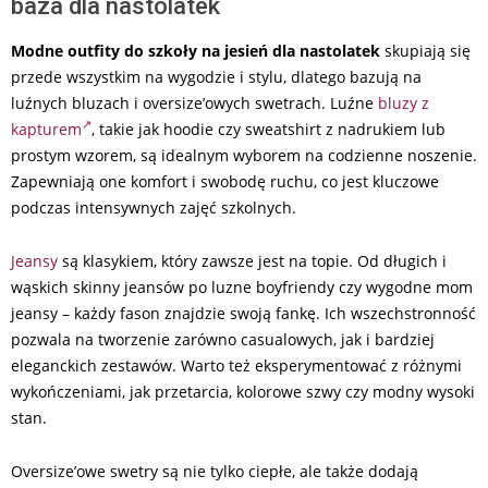
baza dla nastolatek
Modne outfity do szkoły na jesień dla nastolatek
skupiają się
przede wszystkim na wygodzie i stylu, dlatego bazują na
luźnych bluzach i oversize’owych swetrach. Luźne
bluzy z
kapturem
, takie jak hoodie czy sweatshirt z nadrukiem lub
prostym wzorem, są idealnym wyborem na codzienne noszenie.
Zapewniają one komfort i swobodę ruchu, co jest kluczowe
podczas intensywnych zajęć szkolnych.
Jeansy
są klasykiem, który zawsze jest na topie. Od długich i
wąskich skinny jeansów po luzne boyfriendy czy wygodne mom
jeansy – każdy fason znajdzie swoją fankę. Ich wszechstronność
pozwala na tworzenie zarówno casualowych, jak i bardziej
eleganckich zestawów. Warto też eksperymentować z różnymi
wykończeniami, jak przetarcia, kolorowe szwy czy modny wysoki
stan.
Oversize’owe swetry są nie tylko ciepłe, ale także dodają