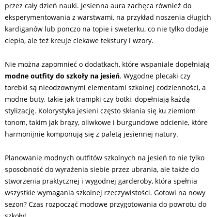
przez cały dzień nauki. Jesienna aura zachęca również do
eksperymentowania z warstwami, na przykład noszenia długich
kardiganów lub ponczo na topie i sweterku, co nie tylko dodaje
ciepła, ale też kreuje ciekawe tekstury i wzory.
Nie można zapomnieć o dodatkach, które wspaniale dopełniają
modne outfity do szkoły na jesień
. Wygodne plecaki czy
torebki są nieodzownymi elementami szkolnej codzienności, a
modne buty, takie jak trampki czy botki, dopełniają każdą
stylizację. Kolorystyka jesieni często skłania się ku ziemiom
tonom, takim jak brązy, oliwkowe i burgundowe odcienie, które
harmonijnie komponują się z paletą jesiennej natury.
Planowanie modnych outfitów szkolnych na jesień to nie tylko
sposobność do wyrażenia siebie przez ubrania, ale także do
stworzenia praktycznej i wygodnej garderoby, która spełnia
wszystkie wymagania szkolnej rzeczywistości. Gotowi na nowy
sezon? Czas rozpocząć modowe przygotowania do powrotu do
szkoły!