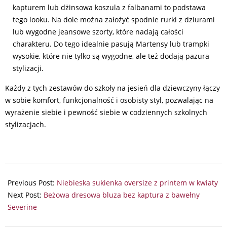
kapturem lub dżinsowa koszula z falbanami to podstawa
tego looku. Na dole można założyć spodnie rurki z dziurami
lub wygodne jeansowe szorty, które nadają całości
charakteru. Do tego idealnie pasują Martensy lub trampki
wysokie, które nie tylko są wygodne, ale też dodają pazura
stylizacji.
Każdy z tych zestawów do szkoły na jesień dla dziewczyny łączy
w sobie komfort, funkcjonalność i osobisty styl, pozwalając na
wyrażenie siebie i pewność siebie w codziennych szkolnych
stylizacjach.
2024-
07-
Previous Post:
Niebieska sukienka oversize z printem w kwiaty
26
Next Post:
Beżowa dresowa bluza bez kaptura z bawełny
Severine