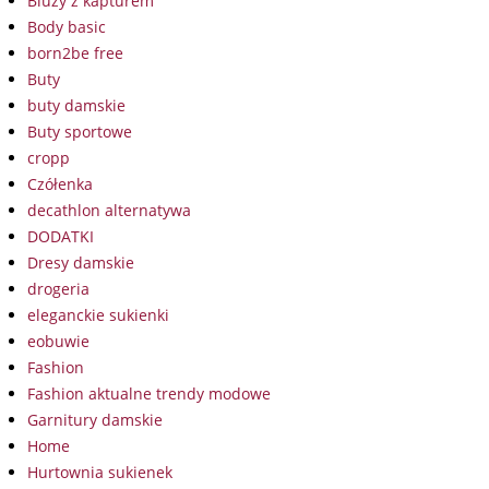
Bluzy z kapturem
Body basic
born2be free
Buty
buty damskie
Buty sportowe
cropp
Czółenka
decathlon alternatywa
DODATKI
Dresy damskie
drogeria
eleganckie sukienki
eobuwie
Fashion
Fashion aktualne trendy modowe
Garnitury damskie
Home
Hurtownia sukienek