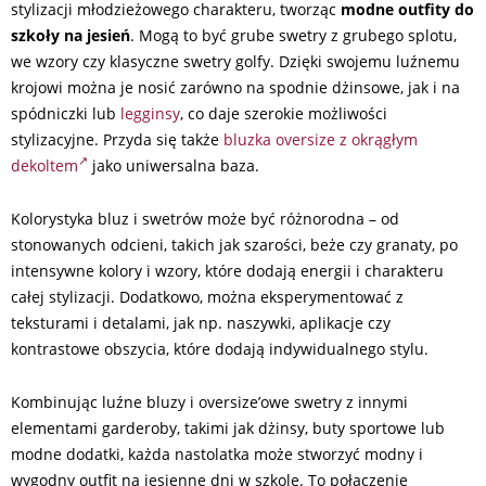
stylizacji młodzieżowego charakteru, tworząc
modne outfity do
szkoły na jesień
. Mogą to być grube swetry z grubego splotu,
we wzory czy klasyczne swetry golfy. Dzięki swojemu luźnemu
krojowi można je nosić zarówno na spodnie dżinsowe, jak i na
spódniczki lub
legginsy
, co daje szerokie możliwości
stylizacyjne. Przyda się także
bluzka oversize z okrągłym
dekoltem
jako uniwersalna baza.
Kolorystyka bluz i swetrów może być różnorodna – od
stonowanych odcieni, takich jak szarości, beże czy granaty, po
intensywne kolory i wzory, które dodają energii i charakteru
całej stylizacji. Dodatkowo, można eksperymentować z
teksturami i detalami, jak np. naszywki, aplikacje czy
kontrastowe obszycia, które dodają indywidualnego stylu.
Kombinując luźne bluzy i oversize’owe swetry z innymi
elementami garderoby, takimi jak dżinsy, buty sportowe lub
modne dodatki, każda nastolatka może stworzyć modny i
wygodny outfit na jesienne dni w szkole. To połączenie