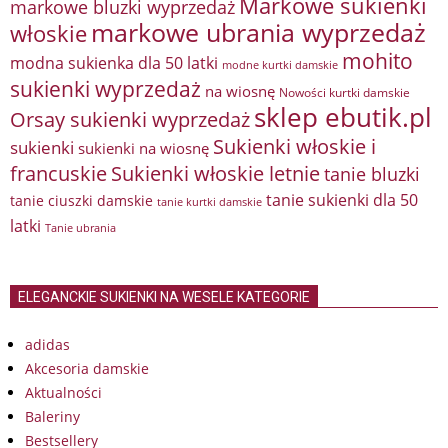
Markowe sukienki
markowe bluzki wyprzedaż
markowe ubrania wyprzedaż
włoskie
mohito
modna sukienka dla 50 latki
modne kurtki damskie
sukienki wyprzedaż
na wiosnę
Nowości kurtki damskie
sklep ebutik.pl
Orsay sukienki wyprzedaż
Sukienki włoskie i
sukienki
sukienki na wiosnę
francuskie
Sukienki włoskie letnie
tanie bluzki
tanie sukienki dla 50
tanie ciuszki damskie
tanie kurtki damskie
latki
Tanie ubrania
ELEGANCKIE SUKIENKI NA WESELE KATEGORIE
adidas
Akcesoria damskie
Aktualności
Baleriny
Bestsellery