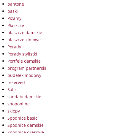
pantone
paski
Piżamy
Płaszcze
płaszcze damskie
płaszcze zimowe
Porady
Porady stylistki
Portfele damskie
program partnerski
pudelek modowy
reserved
Sale
sandału damskie
shoponline
sklepy
Spódnice basic
Spódnice damskie
Spódnice dresowe