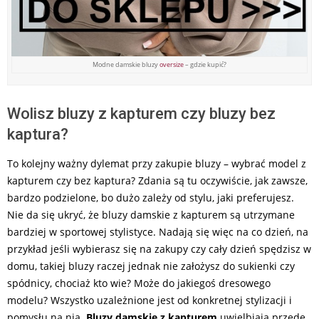
Modne damskie bluzy
oversize
– gdzie kupić?
Wolisz bluzy z kapturem czy bluzy bez
kaptura?
To kolejny ważny dylemat przy zakupie bluzy – wybrać model z
kapturem czy bez kaptura? Zdania są tu oczywiście, jak zawsze,
bardzo podzielone, bo dużo zależy od stylu, jaki preferujesz.
Nie da się ukryć, że bluzy damskie z kapturem są utrzymane
bardziej w sportowej stylistyce. Nadają się więc na co dzień, na
przykład jeśli wybierasz się na zakupy czy cały dzień spędzisz w
domu, takiej bluzy raczej jednak nie założysz do sukienki czy
spódnicy, chociaż kto wie? Może do jakiegoś dresowego
modelu? Wszystko uzależnione jest od konkretnej stylizacji i
pomysłu na nią.
Bluzy damskie z kapturem
uwielbiają przede