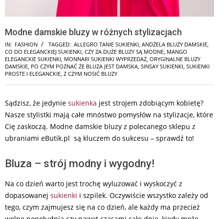
Modne damskie bluzy w różnych stylizacjach
IN:
FASHION
TAGGED:
ALLEGRO TANIE SUKIENKI
,
ANDŻELA BLUZY DAMSKIE
,
CO DO ELEGANCKIEJ SUKIENKI
,
CZY ZA DUŻE BLUZY SĄ MODNE
,
MANGO
ELEGANCKIE SUKIENKI
,
MONNARI SUKIENKI WYPRZEDAŻ
,
ORYGINALNE BLUZY
DAMSKIE
,
PO CZYM POZNAĆ ŻE BLUZA JEST DAMSKA
,
SINSAY SUKIENKI
,
SUKIENKI
PROSTE I ELEGANCKIE
,
Z CZYM NOSIĆ BLUZY
Sądzisz, że jedynie
sukienka
jest strojem zdobiącym kobietę?
Nasze stylistki mają całe mnóstwo pomysłów na stylizacje, które
Cię zaskoczą. Modne damskie bluzy z polecanego sklepu z
ubraniami eButik.pl są kluczem do sukcesu – sprawdź to!
Bluza – strój modny i wygodny!
Na co dzień warto jest trochę wyluzować i wyskoczyć z
dopasowanej
sukienki
i szpilek. Oczywiście wszystko zależy od
tego, czym zajmujesz się na co dzień, ale każdy ma przecież
wolne popołudnia czy nawet czasami całe dnie, kiedy może