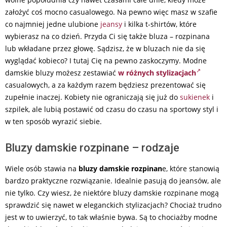
założyć coś mocno casualowego. Na pewno więc masz w szafie
co najmniej jedne ulubione
jeansy
i kilka t-shirtów, które
wybierasz na co dzień. Przyda Ci się także bluza – rozpinana
lub wkładane przez głowę. Sądzisz, że w bluzach nie da się
wyglądać kobieco? I tutaj Cię na pewno zaskoczymy. Modne
damskie bluzy możesz zestawiać
w różnych stylizacjach
casualowych, a za każdym razem będziesz prezentować się
zupełnie inaczej. Kobiety nie ograniczają się już do
sukienek
i
szpilek, ale lubią postawić od czasu do czasu na sportowy styl i
w ten sposób wyrazić siebie.
Bluzy damskie rozpinane – rodzaje
Wiele osób stawia na
bluzy damskie rozpinan
e, które stanowią
bardzo praktyczne rozwiązanie. Idealnie pasują do jeansów, ale
nie tylko. Czy wiesz, że niektóre bluzy damskie rozpinane mogą
sprawdzić się nawet w eleganckich stylizacjach? Chociaż trudno
jest w to uwierzyć, to tak właśnie bywa. Są to chociażby modne