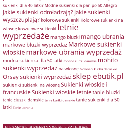
sukienki dl a 40 latki? Modne sukienki dla pań po 50 Allegro
Jakie sukienki odmładzają?
Jakie sukienki
wyszczuplają?
kolorowe sukienki
Kolorowe sukienki na
letnie
wiosnę
koszulowe sukienki
wyprzedaże
mango ubrania
mango bluzki
Markowe sukienki
markowe bluzki wyprzedaż
markowe ubrania wyprzedaż
włoskie
mohito
modna sukienka dla 50 latki
modne kurtki damskie
sukienki wyprzedaż
na wiosnę
Nowości kurtki damskie
sklep ebutik.pl
Orsay sukienki wyprzedaż
Sukienki włoskie i
sukienki
sukienki na wiosnę
francuskie
Sukienki włoskie letnie
tanie bluzki
tanie sukienki dla 50
tanie ciuszki damskie
tanie kurtki damskie
latki
Tanie ubrania
ELEGANCKIE SUKIENKI NA WESELE KATEGORIE