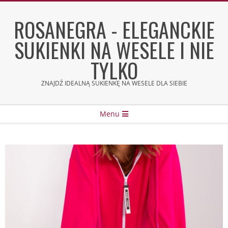
Skip
to
ROSANEGRA - ELEGANCKIE
content
SUKIENKI NA WESELE I NIE
TYLKO
ZNAJDŹ IDEALNĄ SUKIENKĘ NA WESELE DLA SIEBIE
Secondary
Menu
Navigation
Menu