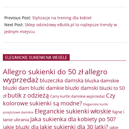
2025-
12-
Previous Post:
Stylizacje na trening dla kobiet
01
Next Post:
Sklep odzieżowy eButik.pl to najlepsze trendy w
jednym miejscu
ELEGANCKIE SUKIENKI NA WESELE
Allegro sukienki do 50 zł
allegro
wyprzedaż
bluzeczka damska
bluzka damskie
bluzki damkie
bluzki dam
bluzki damski
bluzki to 50
butik z odzieżą
Czy
zł
Carry kurtki damskie wyprzedaż
kolorowe sukienki są modne?
Eleganckie kurtki
Eleganckie sukienki włoskie
fajne i
przejściowe damskie
Jaka sukienka dla kobiety po 50?
tanie ubrania
Jakie sukienki dla 30 latki?
jakie bluzki dla
jakie