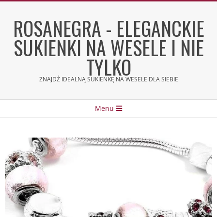
Skip
to
ROSANEGRA - ELEGANCKIE
content
SUKIENKI NA WESELE I NIE
TYLKO
ZNAJDŹ IDEALNĄ SUKIENKĘ NA WESELE DLA SIEBIE
Secondary
Menu
Navigation
Menu