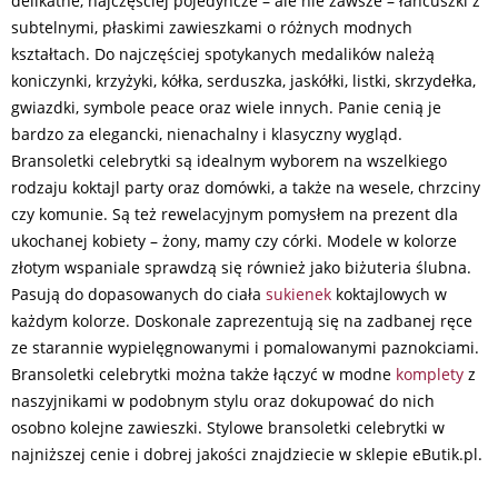
delikatne, najczęściej pojedyncze – ale nie zawsze – łańcuszki z
subtelnymi, płaskimi zawieszkami o różnych modnych
kształtach. Do najczęściej spotykanych medalików należą
koniczynki, krzyżyki, kółka, serduszka, jaskółki, listki, skrzydełka,
gwiazdki, symbole peace oraz wiele innych. Panie cenią je
bardzo za elegancki, nienachalny i klasyczny wygląd.
Bransoletki celebrytki są idealnym wyborem na wszelkiego
rodzaju koktajl party oraz domówki, a także na wesele, chrzciny
czy komunie. Są też rewelacyjnym pomysłem na prezent dla
ukochanej kobiety – żony, mamy czy córki. Modele w kolorze
złotym wspaniale sprawdzą się również jako biżuteria ślubna.
Pasują do dopasowanych do ciała
sukienek
koktajlowych w
każdym kolorze. Doskonale zaprezentują się na zadbanej ręce
ze starannie wypielęgnowanymi i pomalowanymi paznokciami.
Bransoletki celebrytki można także łączyć w modne
komplety
z
naszyjnikami w podobnym stylu oraz dokupować do nich
osobno kolejne zawieszki. Stylowe bransoletki celebrytki w
najniższej cenie i dobrej jakości znajdziecie w sklepie eButik.pl.