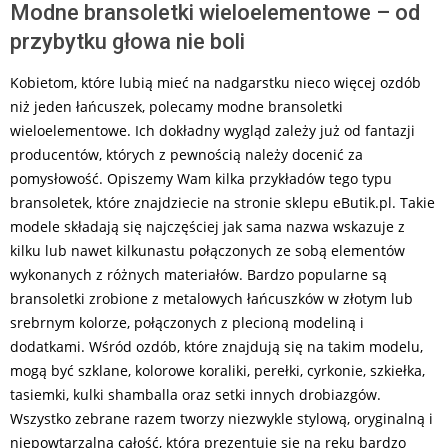
Modne bransoletki wieloelementowe – od
przybytku głowa nie boli
Kobietom, które lubią mieć na nadgarstku nieco więcej ozdób
niż jeden łańcuszek, polecamy modne bransoletki
wieloelementowe. Ich dokładny wygląd zależy już od fantazji
producentów, których z pewnością należy docenić za
pomysłowość. Opiszemy Wam kilka przykładów tego typu
bransoletek, które znajdziecie na stronie sklepu eButik.pl. Takie
modele składają się najczęściej jak sama nazwa wskazuje z
kilku lub nawet kilkunastu połączonych ze sobą elementów
wykonanych z różnych materiałów. Bardzo popularne są
bransoletki zrobione z metalowych łańcuszków w złotym lub
srebrnym kolorze, połączonych z plecioną modeliną i
dodatkami. Wśród ozdób, które znajdują się na takim modelu,
mogą być szklane, kolorowe koraliki, perełki, cyrkonie, szkiełka,
tasiemki, kulki shamballa oraz setki innych drobiazgów.
Wszystko zebrane razem tworzy niezwykle stylową, oryginalną i
niepowtarzalną całość, która prezentuje się na ręku bardzo