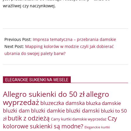
wrażliwej czy naczynkowej.
2024-
11-
Previous Post:
Impreza tematyczna – przebrania damskie
24
Next Post:
Mapping kolorów w modzie czyli Jak dobierać
ubrania do swojej palety barw?
ELEGANCKIE SUKIENKI NA WESELE
Allegro sukienki do 50 zł
allegro
wyprzedaż
bluzeczka damska
bluzka damskie
bluzki damkie
bluzki dam
bluzki damski
bluzki to 50
butik z odzieżą
Czy
zł
Carry kurtki damskie wyprzedaż
kolorowe sukienki są modne?
Eleganckie kurtki