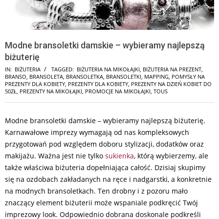
Modne bransoletki damskie – wybieramy najlepszą
biżuterię
IN:
BIŻUTERIA
TAGGED:
BIŻUTERIA NA MIKOŁAJKI
,
BIŻUTERIA NA PREZENT
,
BRANSO
,
BRANSOLETA
,
BRANSOLETKA
,
BRANSOLETKI
,
MAPPING
,
POMYSŁY NA
PREZENTY DLA KOBIETY
,
PREZENTY DLA KOBIETY
,
PREZENTY NA DZIEŃ KOBIET DO
50ZŁ
,
PREZENTY NA MIKOŁAJKI
,
PROMOCJE NA MIKOŁAJKI
,
TOUS
Modne bransoletki damskie – wybieramy najlepszą biżuterię.
Karnawałowe imprezy wymagają od nas kompleksowych
przygotowań pod względem doboru stylizacji, dodatków oraz
makijażu. Ważna jest nie tylko
sukienka
, którą wybierzemy, ale
także właściwa biżuteria dopełniająca całość. Dzisiaj skupimy
się na ozdobach zakładanych na ręce i nadgarstki, a konkretnie
na modnych bransoletkach. Ten drobny i z pozoru mało
znaczący element biżuterii może wspaniale podkręcić Twój
imprezowy look. Odpowiednio dobrana doskonale podkreśli