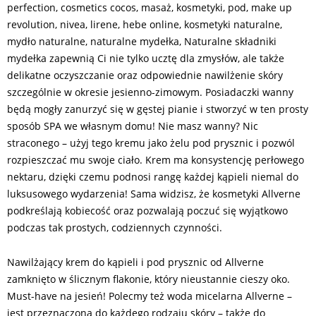
perfection, cosmetics cocos, masaż, kosmetyki, pod, make up
revolution, nivea, lirene, hebe online, kosmetyki naturalne,
mydło naturalne, naturalne mydełka, Naturalne składniki
mydełka zapewnią Ci nie tylko ucztę dla zmysłów, ale także
delikatne oczyszczanie oraz odpowiednie nawilżenie skóry
szczególnie w okresie jesienno-zimowym. Posiadaczki wanny
będą mogły zanurzyć się w gęstej pianie i stworzyć w ten prosty
sposób SPA we własnym domu! Nie masz wanny? Nic
straconego – użyj tego kremu jako żelu pod prysznic i pozwól
rozpieszczać mu swoje ciało. Krem ma konsystencję perłowego
nektaru, dzięki czemu podnosi rangę każdej kąpieli niemal do
luksusowego wydarzenia! Sama widzisz, że kosmetyki Allverne
podkreślają kobiecość oraz pozwalają poczuć się wyjątkowo
podczas tak prostych, codziennych czynności.
Nawilżający krem do kąpieli i pod prysznic od Allverne
zamknięto w ślicznym flakonie, który nieustannie cieszy oko.
Must-have na jesień! Polecmy też woda micelarna Allverne –
jest przeznaczona do każdego rodzaju skóry – także do