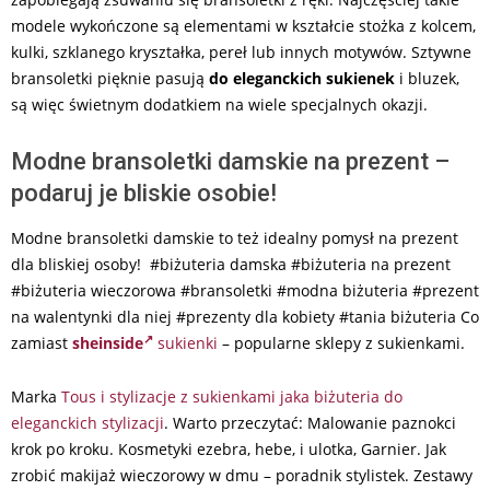
modele wykończone są elementami w kształcie stożka z kolcem,
kulki, szklanego kryształka, pereł lub innych motywów. Sztywne
bransoletki pięknie pasują
do eleganckich sukienek
i bluzek,
są więc świetnym dodatkiem na wiele specjalnych okazji.
Modne bransoletki damskie na prezent –
podaruj je bliskie osobie!
Modne bransoletki damskie to też idealny pomysł na prezent
dla bliskiej osoby! #biżuteria damska #biżuteria na prezent
#biżuteria wieczorowa #bransoletki #modna biżuteria #prezent
na walentynki dla niej #prezenty dla kobiety #tania biżuteria Co
zamiast
sheinside
sukienki
– popularne sklepy z sukienkami.
Marka
Tous i stylizacje z sukienkami jaka biżuteria do
eleganckich stylizacji
. Warto przeczytać: Malowanie paznokci
krok po kroku. Kosmetyki ezebra, hebe, i ulotka, Garnier. Jak
zrobić makijaż wieczorowy w dmu – poradnik stylistek. Zestawy