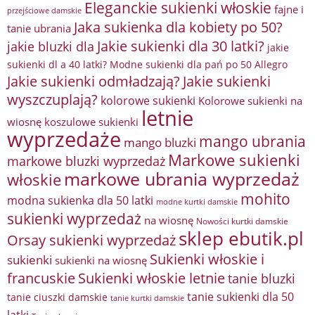
Eleganckie sukienki włoskie
fajne i
przejściowe damskie
Jaka sukienka dla kobiety po 50?
tanie ubrania
Jakie sukienki dla 30 latki?
jakie bluzki dla
jakie
sukienki dl a 40 latki? Modne sukienki dla pań po 50 Allegro
Jakie sukienki odmładzają?
Jakie sukienki
wyszczuplają?
kolorowe sukienki
Kolorowe sukienki na
letnie
wiosnę
koszulowe sukienki
wyprzedaże
mango ubrania
mango bluzki
Markowe sukienki
markowe bluzki wyprzedaż
markowe ubrania wyprzedaż
włoskie
mohito
modna sukienka dla 50 latki
modne kurtki damskie
sukienki wyprzedaż
na wiosnę
Nowości kurtki damskie
sklep ebutik.pl
Orsay sukienki wyprzedaż
Sukienki włoskie i
sukienki
sukienki na wiosnę
francuskie
Sukienki włoskie letnie
tanie bluzki
tanie sukienki dla 50
tanie ciuszki damskie
tanie kurtki damskie