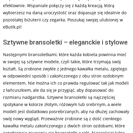
efektownie. Wspaniale połączy się z każdą kreacją, którą
wybierzesz na daną uroczystość oraz dopasuje się idealnie do
pozostałej biżuterii czy zegarka. Poszukaj swojej ulubionej w
eButik.pl!
Sztywne bransoletki – eleganckie i stylowe
Następnymi bransoletkami, które każda kobieta powinna mieć
w swojej są sztywne modele, czyli takie, które trzymają swój
kształt. Są zrobione zwykle z jednego kawałka metalu, zgiętego
w odpowiedni sposób i zakończonego z obu stron ozdobnym
elementem. Nie można ich co prawda regulować tak jak modeli
z łańcuszkiem, ale da się je przygiąć, aby dopasować do
rozmiaru nadgarstka. Sztywne bransoletki są najczęściej
spotykane w kolorze złotym, różowym lub srebrnym, a wiele
modeli jest dodatkowo posrebrzanych, aby na dłużej zachowały
swój nowy wygląd. Przeważnie zrobione są z dość cienkiego
kawałka metalu zakończonego z dwóch stron ozdobami, które
zapobiegają zsuwaniu się bransoletki z ręki. Najczęściej takie