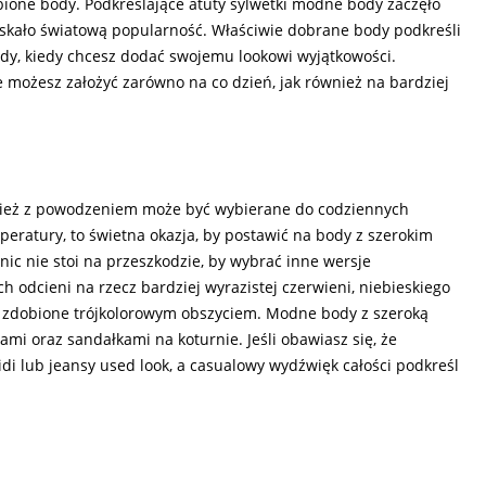
bione body. Podkreślające atuty sylwetki modne body zaczęło
yskało światową popularność. Właściwie dobrane body podkreśli
edy, kiedy chcesz dodać swojemu lookowi wyjątkowości.
e możesz założyć zarówno na co dzień, jak również na bardziej
ównież z powodzeniem może być wybierane do codziennych
mperatury, to świetna okazja, by postawić na body z szerokim
 nic nie stoi na przeszkodzie, by wybrać inne wersje
ch odcieni na rzecz bardziej wyrazistej czerwieni, niebieskiego
e zdobione trójkolorowym obszyciem. Modne body z szeroką
mi oraz sandałkami na koturnie. Jeśli obawiasz się, że
i lub jeansy used look, a casualowy wydźwięk całości podkreśl