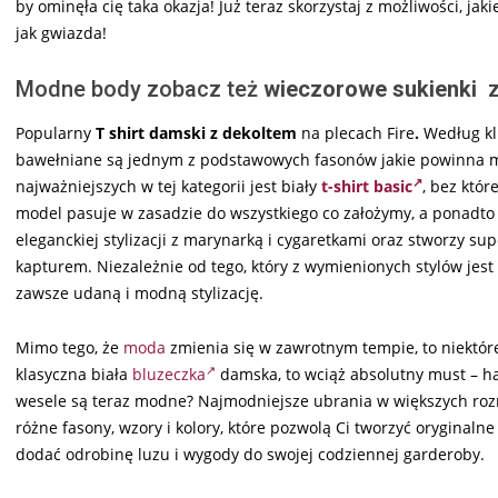
by ominęła cię taka okazja! Już teraz skorzystaj z możliwości, ja
jak gwiazda!
Modne body zobacz też
wieczorowe sukienki
z 
Popularny
T shirt damski z dekoltem
na plecach Fire
.
Według kl
bawełniane są jednym z podstawowych fasonów jakie powinna mi
najważniejszych w tej kategorii jest biały
t-shirt basic
, bez któr
model pasuje w zasadzie do wszystkiego co założymy, a ponadto 
eleganckiej stylizacji z marynarką i cygaretkami oraz stworzy s
kapturem. Niezależnie od tego, który z wymienionych stylów jest C
zawsze udaną i modną stylizację.
Mimo tego, że
moda
zmienia się w zawrotnym tempie, to niektór
klasyczna biała
bluzeczka
damska, to wciąż absolutny must – ha
wesele są teraz modne? Najmodniejsze ubrania w większych ro
różne fasony, wzory i kolory, które pozwolą Ci tworzyć oryginalne 
dodać odrobinę luzu i wygody do swojej codziennej garderoby.