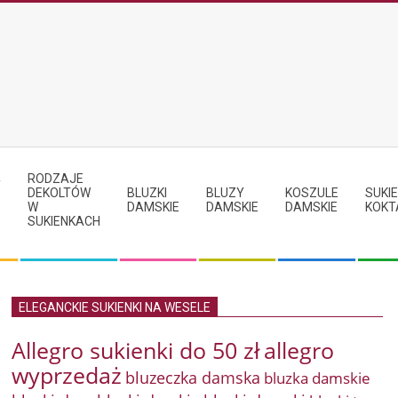
RODZAJE
Y
DEKOLTÓW
BLUZKI
BLUZY
KOSZULE
SUKIE
W
DAMSKIE
DAMSKIE
DAMSKIE
KOKT
SUKIENKACH
ELEGANCKIE SUKIENKI NA WESELE
Allegro sukienki do 50 zł
allegro
wyprzedaż
bluzeczka damska
bluzka damskie