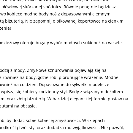
 ołówkowej skórzanej spódnicy. Równie ponętnie będziesz
tkowo kobiece modne body noś z dopasowanymi ciemnymi
ą biżuterią. Nie zapomnij o pikowanej kopertówce na cienkim
żenie!
 odzieżowy oferuje bogaty wybór modnych sukienek na wesele.
hodzą z mody. Zmysłowe sznurowania pojawiają się na
ł również na body, gdzie robi piorunujące wrażenie. Modne
 również na co dzień. Dopasowane do sylwetki modele ze
 wpiszą się kobiecy codzienny styl. Body z wiązanym dekoltem
 oraz złotą biżuterią. W bardziej eleganckiej formie postaw na
butami na obcasie.
b, by dodać sobie kobiecej zmysłowości. W sklepach
 podkreślą twój styl oraz dodadzą mu wyjątkowości. Nie pozwól,