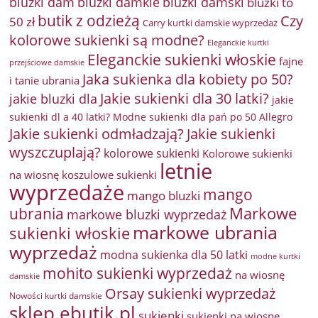
bluzki damkie
bluzki dam
bluzki damski
bluzki to
butik z odzieżą
Czy
50 zł
Carry kurtki damskie wyprzedaż
kolorowe sukienki są modne?
Eleganckie kurtki
Eleganckie sukienki włoskie
fajne
przejściowe damskie
Jaka sukienka dla kobiety po 50?
i tanie ubrania
Jakie sukienki dla 30 latki?
jakie bluzki dla
jakie
sukienki dl a 40 latki? Modne sukienki dla pań po 50 Allegro
Jakie sukienki odmładzają?
Jakie sukienki
wyszczuplają?
kolorowe sukienki
Kolorowe sukienki
letnie
na wiosnę
koszulowe sukienki
wyprzedaże
mango
mango bluzki
Markowe
ubrania
markowe bluzki wyprzedaż
markowe ubrania
sukienki włoskie
wyprzedaż
modna sukienka dla 50 latki
modne kurtki
mohito sukienki wyprzedaż
na wiosnę
damskie
Orsay sukienki wyprzedaż
Nowości kurtki damskie
sklep ebutik.pl
sukienki
sukienki na wiosnę