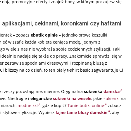
kie dają promocyjne oferty i znajdź body, w którym poczujesz się
aplikacjami, cekinami, koronkami czy haftami
ientek – zobacz
ebutik opinie
– jednokolorowe koszulki
eć w szafie każda kobieta ceniąca modę. Jednym z
ego wiele z nas nie wyobraża sobie codziennych stylizacji. Taki
idealnie nadaje się także do pracy. Znakomicie sprawdzi się w
uper zestaw ze spodniami dresowymi i rozpinaną bluzą z
i bliższy na co dzień, to ten biały t-shirt basic zagwarantuje Ci
e rzeczy pozostają niezmienne. Oryginalna
sukienka
damska
,
ve. Niedrogie i
eleganckie
sukienki na wesele
, j
akie
sukienki
na
zmiarach,
modne xxl
, gdzie kupić?
Tanie butiki online
zobacz
i stylowe stylizacje. Wybierz
fajne tanie bluzy damskie
, aby