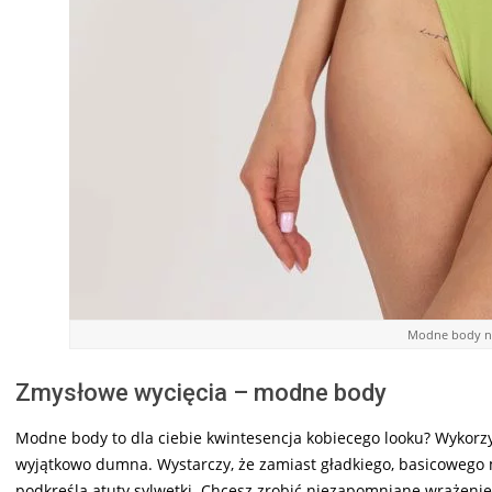
Modne body na
Zmysłowe wycięcia – modne body
Modne body to dla ciebie kwintesencja kobiecego looku? Wykorzyst
wyjątkowo dumna. Wystarczy, że zamiast gładkiego, basicowego 
podkreślą atuty sylwetki. Chcesz zrobić niezapomniane wrażeni