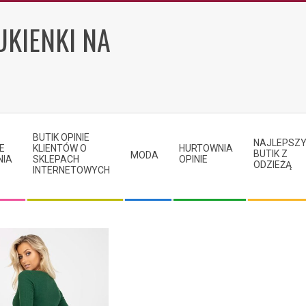
UKIENKI NA
BUTIK OPINIE
NAJLEPSZ
E
KLIENTÓW O
HURTOWNIA
BUTIK Z
MODA
NIA
SKLEPACH
OPINIE
ODZIEŻĄ
INTERNETOWYCH