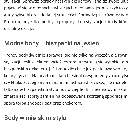
stylizacji. Sprawdź porady naszych ekspertów i znajdź swoje ulu
pojawiać się w modnych stylizacjach niedawno, jednak szybko z
atuty sylwetki oraz doda jej smukłości. Sprawdzą się również wt
Proponujemy kilka modnych propozycji na stylizacje z body, któr
oficjalne okazje.
Modne body – hiszpanki na jesień
Trendy body świetnie sprawdzi się nie tylko na wieczór, ale r
stylizacji. Jeśli za oknem wciąż jeszcze utrzymują się wysokie te
hiszpańskim dekoltem. Jeśli znudziły ci się już pastelowe wersje,
kolorystyczne. Na przełomie lata i jesieni rezygnujemy z rozmyty
czy khaki. Szczególnym uznaniem fashionistek cieszą się model
falbaną w hiszpańskim stylu noś w ciepłe dni z jeansowymi szorta
zmarzniesz, szorty zamień na dopasowaną skórzaną spódnicę mid
sporą torbą shopper bag oraz chokerem.
Body w miejskim stylu