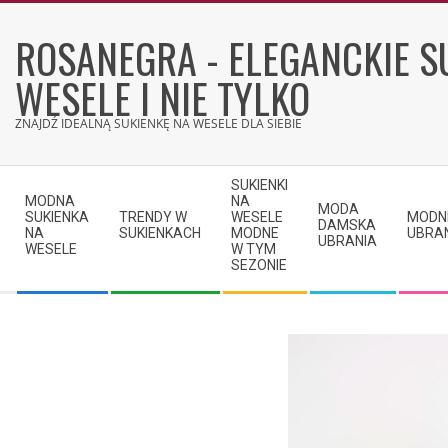
Skip
to
ROSANEGRA - ELEGANCKIE S
content
WESELE I NIE TYLKO
ZNAJDŹ IDEALNĄ SUKIENKĘ NA WESELE DLA SIEBIE
Secondary
SUKIENKI
Navigation
MODNA
NA
MODA
SUKIENKA
TRENDY W
WESELE
MODN
Menu
DAMSKA
NA
SUKIENKACH
MODNE
UBRA
UBRANIA
WESELE
W TYM
SEZONIE