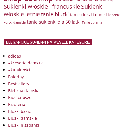
Sukienki włoskie i francuskie
Sukienki
włoskie letnie
tanie bluzki
tanie ciuszki damskie
tanie
tanie sukienki dla 50 latki
kurtki damskie
Tanie ubrania
ELEGANCKIE SUKIENKI NA WESELE KATEGORIE
adidas
Akcesoria damskie
Aktualności
Baleriny
Bestsellery
Bielizna damska
Biustonosze
Biżuteria
Bluzki basic
Bluzki damskie
Bluzki hiszpanki