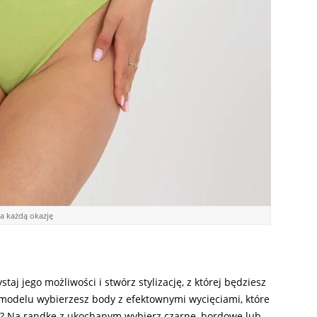
 każdą okazję
aj jego możliwości i stwórz stylizację, z której będziesz
modelu wybierzesz body z efektownymi wycięciami, które
e? Na randkę z ukochanym wybierz czarne, bordowe lub