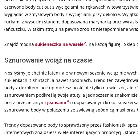
czerwone body cut out z wycięciami na rękawach w towarzystwie
wyglądać w zmysłowym body z wycięciami przy dekolcie. Wyją
rurkami z wysokim stanem, dopasowaną marynarką oraz wyrazist
łańcuszku. W takim stroju na pewno zrobisz niezapomniane wra
Znajdź modna
sukieneczka na wesele
.
na każdą figurę. Sklep
Sznurowanie wciąż na czasie
Nosiłyśmy je chętnie latem, ale w nowym sezonie wciąż nie wyc
sukienkach, t-shirtach, a nawet spodniach. Trend ten zawędrowa
body z dekoltem lace up możesz nosić nie tylko na wieczór, ale
sznurowaniem podkreślą twoje atuty, a jednocześnie znakomicie
noś z przecieranymi
jeansami
o dopasowanym kroju, sneakersami
sznurowane body w połączeniu ze zwiewną spódnicą maxi oraz 
Trendy dopasowane body to sprawdzony przez fashionistki sposó
internetowych znajdziesz wiele interesujących propozycji, które